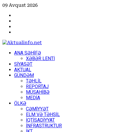
Skip
09 Avqust 2026
to
Facebook
content
Instagram
Youtube
X
Primary
ANA SƏHİFƏ
Menu
XƏBƏR LENTİ
SİYASƏT
AKTUAL
GÜNDƏM
TƏHLİL
REPORTAJ
MÜSAHİBƏ
MEDİA
ÖLKƏ
CƏMİYYƏT
ELM VƏ TƏHSİL
İQTİSADİYYAT
İNFRASTRUKTUR
İKT