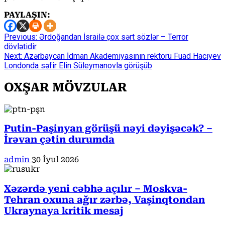
PAYLAŞIN:
Continue
Previous:
Ərdoğandan İsrailə çox sərt sözlər – Terror
dövlətidir
Reading
Next:
Azərbaycan İdman Akademiyasının rektoru Fuad Hacıyev
Londonda səfir Elin Süleymanovla görüşüb
OXŞAR MÖVZULAR
Putin-Paşinyan görüşü nəyi dəyişəcək? –
İrəvan çətin durumda
admin
30 İyul 2026
Xəzərdə yeni cəbhə açılır – Moskva-
Tehran oxuna ağır zərbə, Vaşinqtondan
Ukraynaya kritik mesaj