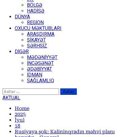
BÖLGƏ
HADİSƏ
DÜNYA
REGİON
OXUCU MƏKTUBLARI
ARAŞDIRMA
ŞİKAYƏT
ŞƏRHSİZ
DİGƏR
MƏDƏNİYYƏT
İNCƏSƏNƏT
ƏDƏBİYYAT
İDMAN
SAĞLAMLIQ
Axtarış:
AKTUAL
Home
2025
İyul
18
Rusiyaya şok: Kalininqradın məhvi planı