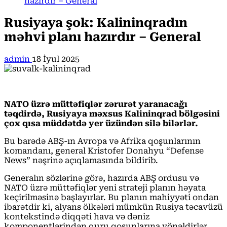
hazırdır – General
Rusiyaya şok: Kalininqradın
məhvi planı hazırdır – General
admin
18 İyul 2025
NATO üzrə müttəfiqlər zərurət yaranacağı
təqdirdə, Rusiyaya məxsus Kalininqrad bölgəsini
çox qısa müddətdə yer üzündən silə bilərlər.
Bu barədə ABŞ-ın Avropa və Afrika qoşunlarının
komandanı, general Kristofer Donahyu “Defense
News” nəşrinə açıqlamasında bildirib.
Generalın sözlərinə görə, hazırda ABŞ ordusu və
NATO üzrə müttəfiqlər yeni strateji planın həyata
keçirilməsinə başlayırlar. Bu planın mahiyyəti ondan
ibarətdir ki, alyans ölkələri mümkün Rusiya təcavüzü
kontekstində diqqəti hava və dəniz
komponentlərindən quru qoşunlarına yönəldirlər.