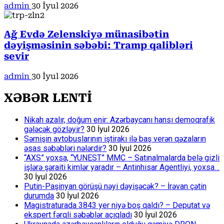
admin
30 İyul 2026
Ağ Evdə Zelenskiyə münasibətin
dəyişməsinin səbəbi: Tramp qalibləri
sevir
admin
30 İyul 2026
XƏBƏR LENTİ
Nikah azalır, doğum enir: Azərbaycanı hansı demoqrafik
gələcək gözləyir?
30 İyul 2026
Sərnişin avtobuslarının iştirakı ilə baş verən qəzaların
əsas səbəbləri nələrdir?
30 İyul 2026
“AXS” yoxsa, “YUNEST” MMC – Satınalmalarda belə gizli
işlərə şəraiti kimlər yaradır – Antinhisar Agentliyi, yoxsa…
30 İyul 2026
Putin-Paşinyan görüşü nəyi dəyişəcək? – İrəvan çətin
durumda
30 İyul 2026
Magistraturada 3843 yer niyə boş qaldı? – Deputat və
ekspert fərqli səbəblər açıqladı
30 İyul 2026