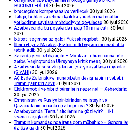
Ukraynada azərbaycanlıların olduğu gəmiyə DRON
HÜCUMU EDİLDİ
30 İyul 2026
İxracatçılara kompensasiya veriləcək
30 İyul 2026
Təhqir, böhtan və ictimai təhlükə yaradan məlumatlar
yerləşdirən saytlara məhdudiyyət qoyulacaq
30 İyul 2026
Azərbaycanda bu peşələrdə maaş 10 minə çatır
30 İyul
2026
İxtisas seçiminə az qaldı: Yüksək rəqabət…
30 İyul 2026
İlham Əliyev Mərakeş Kralını milli bayram münasibətilə
təbrik edib
30 İyul 2026
Xəzərdə yeni cəbhə açılır – Moskva-Tehran oxuna ağır
zərbə, Vaşinqtondan Ukraynaya kritik mesaj
30 İyul 2026
Azərbycanda susuzluqdan ən çox şikayətlənən rayonlar
(SİYAHI)
30 İyul 2026
Ağ Evdə Zelenskiyə münasibətin dəyişməsinin səbəbi:
Tramp qalibləri sevir
30 İyul 2026
Elektromobil və hibrid sürənlərin nəzərinə! — Xəbərdarlıq
30 İyul 2026
Ermənistan və Rusiya bir-birindən nə istəyir və
Qazaxıstanın bununla nə əlaqəsi var?
30 İyul 2026
Azərbaycanda “Temu” alıcılarını nə gözləyir? – İki
ssenari açıqlandı
30 İyul 2026
Trampın komandasında İrana görə mübahisə – Generallar
üz-üzə gəldi
30 İyul 2026