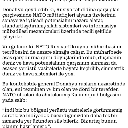
Donahyu qeyd edib ki, Rusiya təhdidinə qarşı plan
çərçivəsində NATO müttəfiqləri alyans üzvlərinin
sənaye və iqtisadi potensialını nəzərə alaraq
standartlaşdırılmış silah sistemləri və informasiya
mübadiləsi mexanizmləri üzərində təcili şəkildə
işləyirlər.
Vurğulanır ki, NATO Rusiya-Ukrayna müharibəsinin
təcrübəsini də nəzərə almağa çalışır. Bu müharibədə
əsas qarşıdurma quru döyüşlərində olub, düşmənin
dəniz və hava potensialının qarşısının alınması da
əsasən yerüstü vasitələrlə həyata keçirilib, simmetrik
dəniz və hava sistemləri ilə yox.
Bu kontekstdə general Donahyu rusların nəzarətində
olan, eni təxminən 75 km olan və dörd bir tərəfdən
NATO ölkələri ilə əhatələnmiş Kalininqrad bölgəsini
yada salıb:
“İndi biz bu bölgəni yerüstü vasitələrlə görünməmiş
sürətlə və indiyədək bacardığımızdan daha tez bir
zamanda yer üzündən silə bilərik. Biz artıq bunun
planını hazırlamışıq”.