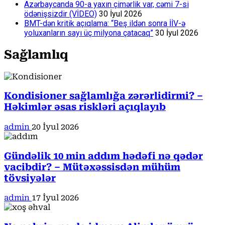
Azərbaycanda 90-a yaxın çimərlik var, cəmi 7-si
ödənişsizdir (VİDEO)
30 İyul 2026
BMT-dən kritik açıqlama: “Beş ildən sonra İİV-ə
yoluxanların sayı üç milyona çatacaq”
30 İyul 2026
Sağlamlıq
Kondisioner sağlamlığa zərərlidirmi? –
Həkimlər əsas riskləri açıqlayıb
admin
20 İyul 2026
Gündəlik 10 min addım hədəfi nə qədər
vacibdir? – Mütəxəssisdən mühüm
tövsiyələr
admin
17 İyul 2026