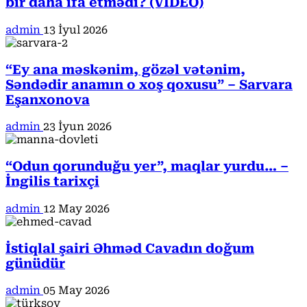
bir daha ifa etmədi? (VİDEO)
admin
13 İyul 2026
“Ey ana məskənim, gözəl vətənim,
Səndədir anamın o xoş qoxusu” – Sarvara
Eşanxonova
admin
23 İyun 2026
“Odun qorunduğu yer”, maqlar yurdu… –
İngilis tarixçi
admin
12 May 2026
İstiqlal şairi Əhməd Cavadın doğum
günüdür
admin
05 May 2026