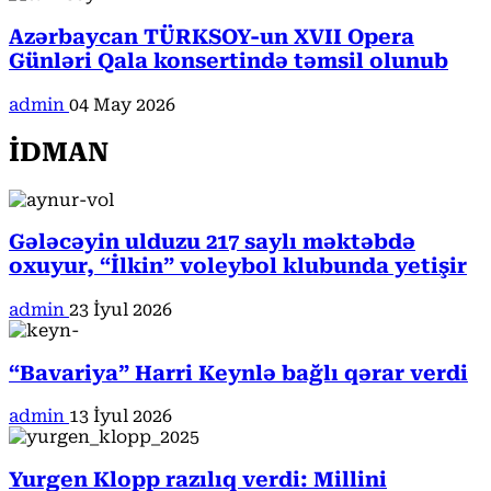
Azərbaycan TÜRKSOY-un XVII Opera
Günləri Qala konsertində təmsil olunub
admin
04 May 2026
İDMAN
Gələcəyin ulduzu 217 saylı məktəbdə
oxuyur, “İlkin” voleybol klubunda yetişir
admin
23 İyul 2026
“Bavariya” Harri Keynlə bağlı qərar verdi
admin
13 İyul 2026
Yurgen Klopp razılıq verdi: Millini