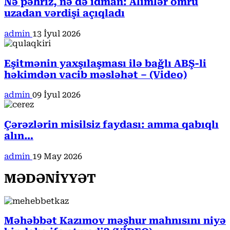
Nə pəhriz, nə də idman: Alimlər ömrü
uzadan vərdişi açıqladı
admin
13 İyul 2026
Eşitmənin yaxşılaşması ilə bağlı ABŞ-li
həkimdən vacib məsləhət – (Video)
admin
09 İyul 2026
Çərəzlərin misilsiz faydası: amma qabıqlı
alın…
admin
19 May 2026
MƏDƏNİYYƏT
Məhəbbət Kazımov məşhur mahnısını niyə