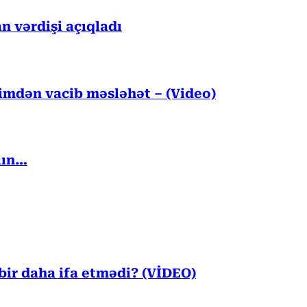
n vərdişi açıqladı
kimdən vacib məsləhət – (Video)
lın…
ir daha ifa etmədi? (VİDEO)