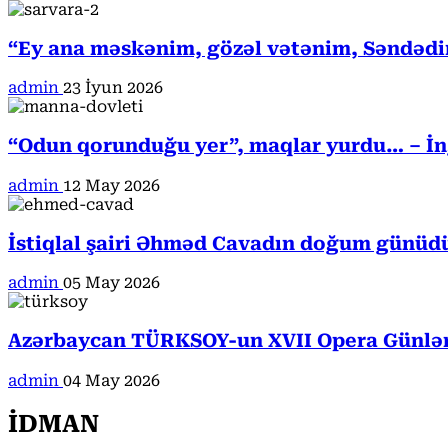
“Ey ana məskənim, gözəl vətənim, Səndədi
admin
23 İyun 2026
“Odun qorunduğu yer”, maqlar yurdu… – İngi
admin
12 May 2026
İstiqlal şairi Əhməd Cavadın doğum günüd
admin
05 May 2026
Azərbaycan TÜRKSOY-un XVII Opera Günləri
admin
04 May 2026
İDMAN