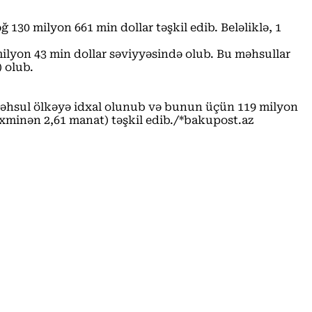
0 milyon 661 min dollar təşkil edib. Beləliklə, 1
 milyon 43 min dollar səviyyəsində olub. Bu məhsullar
 olub.
də məhsul ölkəyə idxal olunub və bunun üçün 119 milyon
əxminən 2,61 manat) təşkil edib./*bakupost.az