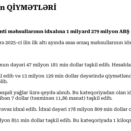
ının QİYMƏTLƏRİ
nti məhsullarının idxalına 1 milyard 279 milyon ABŞ 
ə 2025-ci ilin ilk altı ayında əsas ərzaq məhsullarının 
un dəyəri 47 milyon 181 min dollar təşkil edib. Hesablam
l edib və 13 milyon 129 min dollar dəyərində qiymətlənd
lib.
nşəli yağlar üzrə qeydə alınıb. Bu kateqoriyadan olan id
ibən 7 dollar (təxminən 11,86 manat) təşkil edib.
əz idxal edib. İdxal dəyəri 178 milyon 809 min dollar o
ilyon 851 min dollar təşkil edib. Bu kateqoriyada 1 kilo