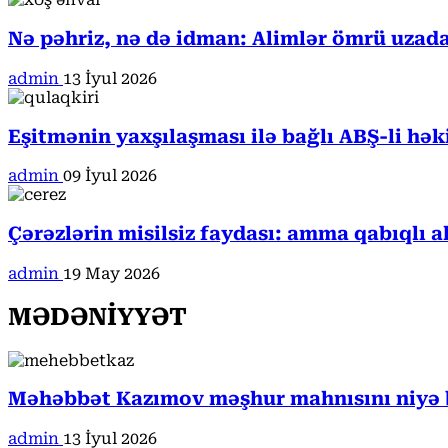
Nə pəhriz, nə də idman: Alimlər ömrü uzada
admin
13 İyul 2026
Eşitmənin yaxşılaşması ilə bağlı ABŞ-li hə
admin
09 İyul 2026
Çərəzlərin misilsiz faydası: amma qabıqlı a
admin
19 May 2026
MƏDƏNİYYƏT
Məhəbbət Kazımov məşhur mahnısını niyə b
admin
13 İyul 2026