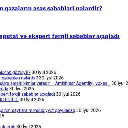
ən qəzaların əsas səbəbləri nələrdir?
eputat və ekspert fərqli səbəblər açıqladı
ələcək gözləyir?
30 İyul 2026
s səbəbləri nələrdir?
30 İyul 2026
rə şəraiti kimlər yaradır – Antinhisar Agentliyi, yoxsa…
30 İyul 
rumda
30 İyul 2026
ert fərqli səbəblər açıqladı
30 İyul 2026
MU EDİLDİ
30 İyul 2026
əşdirən saytlara məhdudiyyət qoyulacaq
30 İyul 2026
026
rik edib
30 İyul 2026