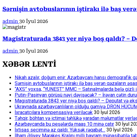
Sərnişin avtobuslarının iştirakı ilə baş ver
admin
30 İyul 2026
Magistraturada 3843 yer niyə boş qaldı? – D
admin
30 İyul 2026
XƏBƏR LENTİ
Nikah azalır, doğum enir: Azərbaycanı hansı demoqrafik g
Sərnişin avtobuslarının iştirakı ilə baş verən qəzaların əsa
“AXS” yoxsa, “YUNEST” MMC – Satınalmalarda belə gizli işlə
Putin-Paşinyan görüşü nəyi dəyişəcək? – İrəvan çətin du
Magistraturada 3843 yer niyə boş qaldı? – Deputat və eksp
Ukraynada azərbaycanlıların olduğu gəmiyə DRON HÜCU
İxracatçılara kompensasiya veriləcək
30 İyul 2026
Təhqir, böhtan və ictimai təhlükə yaradan məlumatlar yerl
Azərbaycanda bu peşələrdə maaş 10 minə çatır
30 İyul 2
İxtisas seçiminə az qaldı: Yüksək rəqabət…
30 İyul 2026
İlham Əliyev Mərakeş Kralını milli bayram münasibətilə təb