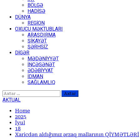
BÖLGƏ
HADİSƏ
DÜNYA
REGİON
OXUCU MƏKTUBLARI
ARAŞDIRMA
ŞİKAYƏT
ŞƏRHSİZ
DİGƏR
MƏDƏNİYYƏT
İNCƏSƏNƏT
ƏDƏBİYYAT
İDMAN
SAĞLAMLIQ
Axtarış:
AKTUAL
Home
2025
İyul
18
Xaricdən aldığımız ərzaq mallarının QİYMƏTLƏRİ