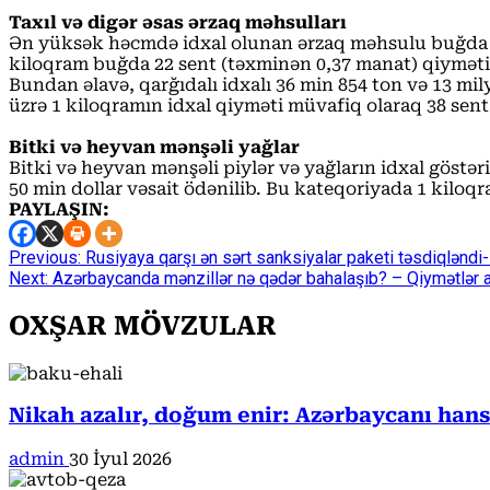
Taxıl və digər əsas ərzaq məhsulları
Ən yüksək həcmdə idxal olunan ərzaq məhsulu buğda olu
kiloqram buğda 22 sent (təxminən 0,37 manat) qiyməti 
Bundan əlavə, qarğıdalı idxalı 36 min 854 ton və 13 mil
üzrə 1 kiloqramın idxal qiyməti müvafiq olaraq 38 sent
Bitki və heyvan mənşəli yağlar
Bitki və heyvan mənşəli piylər və yağların idxal göstə
50 min dollar vəsait ödənilib. Bu kateqoriyada 1 kiloq
PAYLAŞIN:
Continue
Previous:
Rusiyaya qarşı ən sərt sanksiyalar paketi təsdiqlənd
Next:
Azərbaycanda mənzillər nə qədər bahalaşıb? – Qiymətlər a
Reading
OXŞAR MÖVZULAR
Nikah azalır, doğum enir: Azərbaycanı han
admin
30 İyul 2026