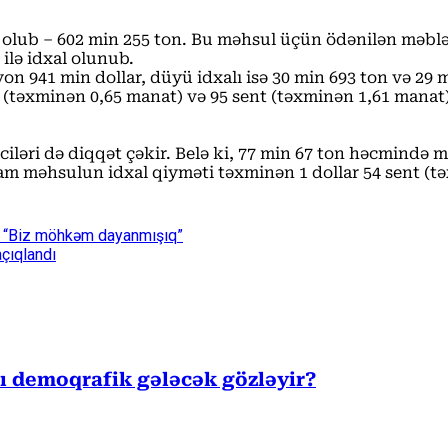
b – 602 min 255 ton. Bu məhsul üçün ödənilən məbləğ 13
ilə idxal olunub.
yon 941 min dollar, düyü idxalı isə 30 min 693 ton və 29
 (təxminən 0,65 manat) və 95 sent (təxminən 1,61 manat)
riciləri də diqqət çəkir. Belə ki, 77 min 67 ton həcmin
ram məhsulun idxal qiyməti təxminən 1 dollar 54 sent (t
i- “Biz möhkəm dayanmışıq”
çıqlandı
sı demoqrafik gələcək gözləyir?