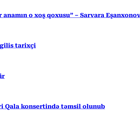
r anamın o xoş qoxusu” – Sarvara Eşanxono
lis tarixçi
ür
 Qala konsertində təmsil olunub