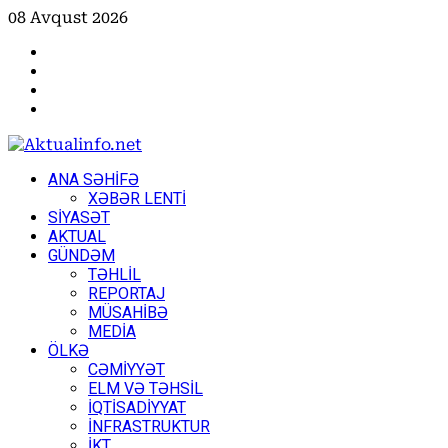
Skip
08 Avqust 2026
to
Facebook
content
Instagram
Youtube
X
Primary
ANA SƏHİFƏ
Menu
XƏBƏR LENTİ
SİYASƏT
AKTUAL
GÜNDƏM
TƏHLİL
REPORTAJ
MÜSAHİBƏ
MEDİA
ÖLKƏ
CƏMİYYƏT
ELM VƏ TƏHSİL
İQTİSADİYYAT
İNFRASTRUKTUR
İKT