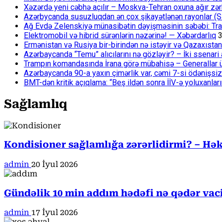
Xəzərdə yeni cəbhə açılır – Moskva-Tehran oxuna ağır zər
Azərbycanda susuzluqdan ən çox şikayətlənən rayonlar (S
Ağ Evdə Zelenskiyə münasibətin dəyişməsinin səbəbi: Tram
Elektromobil və hibrid sürənlərin nəzərinə! — Xəbərdarlıq
3
Ermənistan və Rusiya bir-birindən nə istəyir və Qazaxıstan
Azərbaycanda “Temu” alıcılarını nə gözləyir? – İki ssenari 
Trampın komandasında İrana görə mübahisə – Generallar 
Azərbaycanda 90-a yaxın çimərlik var, cəmi 7-si ödənişsiz
BMT-dən kritik açıqlama: “Beş ildən sonra İİV-ə yoluxanlar
Sağlamlıq
Kondisioner sağlamlığa zərərlidirmi? – Həki
admin
20 İyul 2026
Gündəlik 10 min addım hədəfi nə qədər va
admin
17 İyul 2026