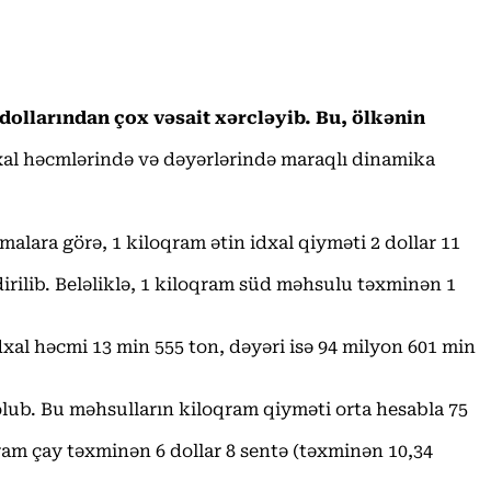
dollarından çox vəsait xərcləyib. Bu, ölkənin
idxal həcmlərində və dəyərlərində maraqlı dinamika
alara görə, 1 kiloqram ətin idxal qiyməti 2 dollar 11
irilib. Beləliklə, 1 kiloqram süd məhsulu təxminən 1
xal həcmi 13 min 555 ton, dəyəri isə 94 milyon 601 min
lub. Bu məhsulların kiloqram qiyməti orta hesabla 75
qram çay təxminən 6 dollar 8 sentə (təxminən 10,34