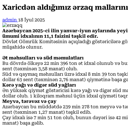
Xaricdən aldığımız ərzaq mallar
admin
18 İyul 2025
Azərbaycan 2025-ci ilin yanvar-iyun aylarında yeyi
ümumi idxalının 11,1 faizini təşkil edir.
Dövlət Gömrük Komitəsinin açıqladığı göstəricilərə gör
müşahidə olunur.
Ət məhsulları və süd məmulatları
Bu dövrdə ölkəyə 22 min 396 ton ət idxal olunub və bun
sent (təxminən 3,58 manat) olub.
Süd və qaymaq məhsulları üzrə idxal 8 min 39 ton təşki
dollar 63 sent (təxminən 2,76 manat) qiymətinə başa gə
Kərə yağı və digər süd yağları
Ən yüksək qiymət göstəricisi kərə yağı və digər süd mə
dollar olub. 1 kiloqram məhsul üçün idxal qiyməti təqr
Meyvə, tərəvəz və çay
Azərbaycan bu müddətdə 239 min 278 ton meyvə və tərəv
sent (təxminən 1,27 manat) təşkil edib.
Çay idxalı isə 7 min 51 ton olub, bunun dəyəri isə 42 m
manat) başa gəlib.