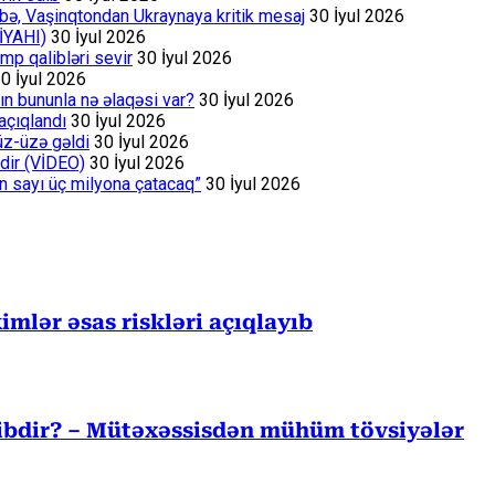
bə, Vaşinqtondan Ukraynaya kritik mesaj
30 İyul 2026
İYAHI)
30 İyul 2026
p qalibləri sevir
30 İyul 2026
0 İyul 2026
ın bununla nə əlaqəsi var?
30 İyul 2026
açıqlandı
30 İyul 2026
üz-üzə gəldi
30 İyul 2026
dir (VİDEO)
30 İyul 2026
ın sayı üç milyona çatacaq”
30 İyul 2026
mlər əsas riskləri açıqlayıb
cibdir? – Mütəxəssisdən mühüm tövsiyələr