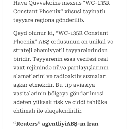
Hava Qüvvələrinə məxsus “WC-135R
Constant Phoenix” xüsusi təyinatlı
təyyarə regiona göndərilib.
Qeyd olunur ki, “WC-135R Constant
Phoenix” ABŞ ordusunun ən unikal və
strateji əhəmiyyətli təyyarələrindən
biridir. Təyyarənin əsas vəzifəsi real
vaxt rejimində nüvə partlayışlarının
əlamətlərini və radioaktiv sızmaları
aşkar etməkdir. Bu tip aviasiya
vasitələrinin bölgəyə göndərilməsi
adətən yüksək risk və ciddi təhlükə
ehtimalı ilə əlaqələndirilir.
“Reuters” agentliyiABŞ-ın İran