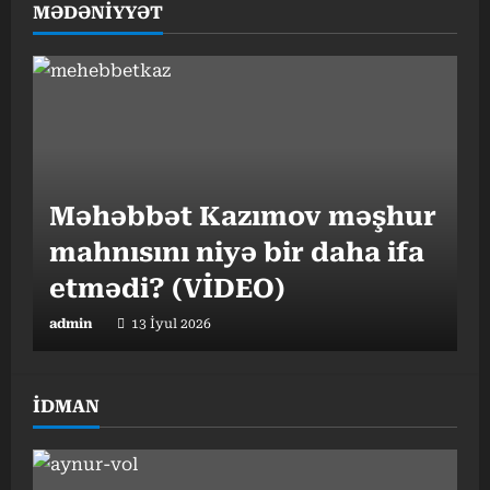
MƏDƏNİYYƏT
Gündəlik 10 min addım
hədəfi nə qədər vacibdir? –
Mütəxəssisdən mühüm
tövsiyələr
Məhəbbət Kazımov məşhur
admin
17 İyul 2026
mahnısını niyə bir daha ifa
etmədi? (VİDEO)
admin
13 İyul 2026
İDMAN
Nə pəhriz, nə də idman:
Alimlər ömrü uzadan
“Ey ana məskənim, gözəl
vərdişi açıqladı