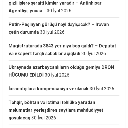
gizli işlərə şəraiti kimlər yaradır – Antinhisar
Agentliyi, yoxsa…
30 İyul 2026
Putin-Paşinyan görüşü nəyi dəyişəcək? – İrəvan
çətin durumda
30 İyul 2026
Magistraturada 3843 yer niyə boş qaldı? – Deputat
və ekspert fərqli səbəblər açıqladı
30 İyul 2026
Ukraynada azərbaycanlıların olduğu gəmiyə DRON
HÜCUMU EDİLDİ
30 İyul 2026
İxracatçılara kompensasiya veriləcək
30 İyul 2026
Təhqir, böhtan və ictimai təhlükə yaradan
məlumatlar yerləşdirən saytlara məhdudiyyət
qoyulacaq
30 İyul 2026