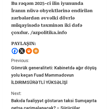
Bu rəqəm 2025-ci ilin iyununda
İranın nüvə obyektlərinə endirilən
zərbələrdən əvvəlki dövrlə
müqayisədə təxminən iki dəfə
çoxdur. /azp
olitika.info
PAYLAŞIN:
C
Previous:
Gömrük generaliteti: Kabinetdə ağır döyüş
o
yolu keçən Fuad Məmmədovun
n
İLDIRIMSÜRƏTLİ YÜKSƏLİŞİ
t
Next:
Bakıda fəaliyyət göstərən taksi Sumqayıta
i
getsə cərimələnəcək? – Sürücülər