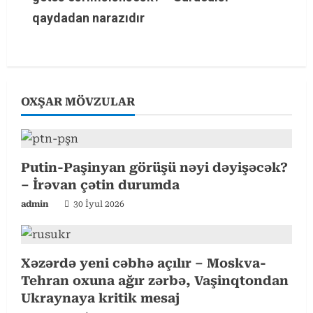
n
qaydadan narazıdır
u
e
R
OXŞAR MÖVZULAR
e
a
Putin-Paşinyan görüşü nəyi dəyişəcək?
d
– İrəvan çətin durumda
admin
30 İyul 2026
i
n
Xəzərdə yeni cəbhə açılır – Moskva-
g
Tehran oxuna ağır zərbə, Vaşinqtondan
Ukraynaya kritik mesaj