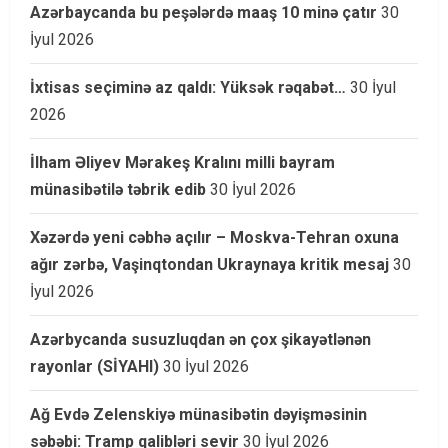
Azərbaycanda bu peşələrdə maaş 10 minə çatır
30
İyul 2026
İxtisas seçiminə az qaldı: Yüksək rəqabət…
30 İyul
2026
İlham Əliyev Mərakeş Kralını milli bayram
münasibətilə təbrik edib
30 İyul 2026
Xəzərdə yeni cəbhə açılır – Moskva-Tehran oxuna
ağır zərbə, Vaşinqtondan Ukraynaya kritik mesaj
30
İyul 2026
Azərbycanda susuzluqdan ən çox şikayətlənən
rayonlar (SİYAHI)
30 İyul 2026
Ağ Evdə Zelenskiyə münasibətin dəyişməsinin
səbəbi: Tramp qalibləri sevir
30 İyul 2026