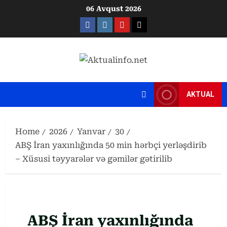
Skip
06 Avqust 2026
to
Facebook
Instagram
Youtube
X
content
AKTUAL
Home
2026
Yanvar
30
ABŞ İran yaxınlığında 50 min hərbçi yerləşdirib
– Xüsusi təyyarələr və gəmilər gətirilib
ABŞ İran yaxınlığında