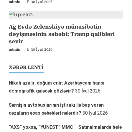
admin
30 İyul 2026
Ağ Evdə Zelenskiyə münasibətin
dəyişməsinin səbəbi: Tramp qalibləri
sevir
admin
30 İyul 2026
XƏBƏR LENTİ
Nikah azalır, doğum enir: Azərbaycanı hansı
demoqrafik gələcək gözləyir?
30 İyul 2026
Sərnişin avtobuslarının iştirakı ilə baş verən
qəzaların əsas səbəbləri nələrdir?
30 İyul 2026
“AXS” yoxsa, “YUNEST” MMC – Satınalmalarda belə