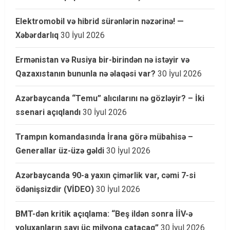
Elektromobil və hibrid sürənlərin nəzərinə! —
Xəbərdarlıq
30 İyul 2026
Ermənistan və Rusiya bir-birindən nə istəyir və
Qazaxıstanın bununla nə əlaqəsi var?
30 İyul 2026
Azərbaycanda “Temu” alıcılarını nə gözləyir? – İki
ssenari açıqlandı
30 İyul 2026
Trampın komandasında İrana görə mübahisə –
Generallar üz-üzə gəldi
30 İyul 2026
Azərbaycanda 90-a yaxın çimərlik var, cəmi 7-si
ödənişsizdir (VİDEO)
30 İyul 2026
BMT-dən kritik açıqlama: “Beş ildən sonra İİV-ə
yoluxanların sayı üç milyona çatacaq”
30 İyul 2026