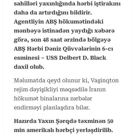
sahilləri yaxınlığında hərbi iştirakını
daha da artırdığını bildirir.
Agentliyin ABŞ hökumətindəki
mənbəyə istinadən yaydığı xəbərə
görə, son 48 saat ərzində bölgəyə
ABŞ Hərbi Dəniz Qüvvələrinin 6-cı
esminesi – USS Delbert D. Black
daxil olub.
Məlumatda qeyd olunur ki, Vaşinqton
rejim dəyişikliyi məqsədilə İranın
hökumət binalarına zərbələr
endirməyi planlaşdıra bilər.
Hazırda Yaxın Şərqdə təxminən 50
min amerikalı hərbçi yerləşdirilib.