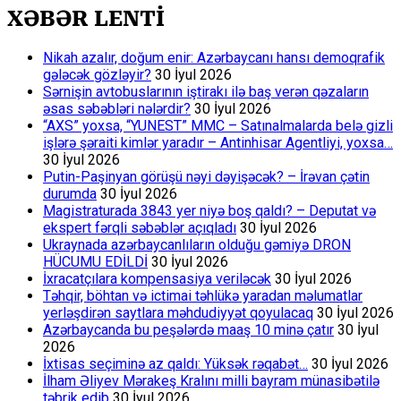
XƏBƏR LENTİ
Nikah azalır, doğum enir: Azərbaycanı hansı demoqrafik
gələcək gözləyir?
30 İyul 2026
Sərnişin avtobuslarının iştirakı ilə baş verən qəzaların
əsas səbəbləri nələrdir?
30 İyul 2026
“AXS” yoxsa, “YUNEST” MMC – Satınalmalarda belə gizli
işlərə şəraiti kimlər yaradır – Antinhisar Agentliyi, yoxsa…
30 İyul 2026
Putin-Paşinyan görüşü nəyi dəyişəcək? – İrəvan çətin
durumda
30 İyul 2026
Magistraturada 3843 yer niyə boş qaldı? – Deputat və
ekspert fərqli səbəblər açıqladı
30 İyul 2026
Ukraynada azərbaycanlıların olduğu gəmiyə DRON
HÜCUMU EDİLDİ
30 İyul 2026
İxracatçılara kompensasiya veriləcək
30 İyul 2026
Təhqir, böhtan və ictimai təhlükə yaradan məlumatlar
yerləşdirən saytlara məhdudiyyət qoyulacaq
30 İyul 2026
Azərbaycanda bu peşələrdə maaş 10 minə çatır
30 İyul
2026
İxtisas seçiminə az qaldı: Yüksək rəqabət…
30 İyul 2026
İlham Əliyev Mərakeş Kralını milli bayram münasibətilə
təbrik edib
30 İyul 2026