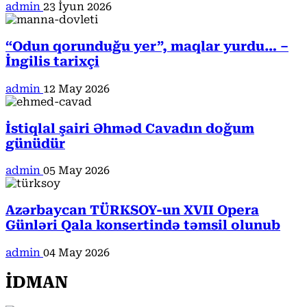
admin
23 İyun 2026
“Odun qorunduğu yer”, maqlar yurdu… –
İngilis tarixçi
admin
12 May 2026
İstiqlal şairi Əhməd Cavadın doğum
günüdür
admin
05 May 2026
Azərbaycan TÜRKSOY-un XVII Opera
Günləri Qala konsertində təmsil olunub
admin
04 May 2026
İDMAN