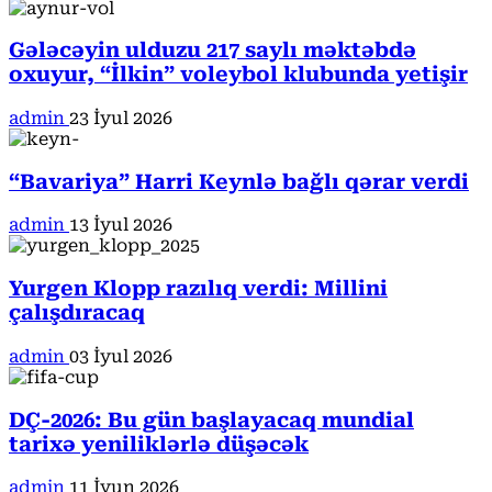
Gələcəyin ulduzu 217 saylı məktəbdə
oxuyur, “İlkin” voleybol klubunda yetişir
admin
23 İyul 2026
“Bavariya” Harri Keynlə bağlı qərar verdi
admin
13 İyul 2026
Yurgen Klopp razılıq verdi: Millini
çalışdıracaq
admin
03 İyul 2026
DÇ-2026: Bu gün başlayacaq mundial
tarixə yeniliklərlə düşəcək
admin
11 İyun 2026