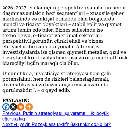
2026–2027-ci illər üçün perspektivli sahələr arasında
daşınmaz əmlakın bəzi seqmentləri – xüsusilə şəhər
mərkəzində və inkişaf etməkdə olan bölgələrdə
mənzil və ticarət obyektləri – stabil gəlir və qiymət
artımı təmin edə bilər. Biznes sahəsində isə
texnologiya, e-ticarət və xidmət sektorları
perspektivli görünür, çünki əhali və biznes
ehtiyacları bu sahələrə yönəlir. Alternativ
investisiyalarda isə qismən qiymətli metallar, qızıl və
bəzi stabil kriptovalyutalar qısa və orta müddətli risk
idarəçiliyi üçün maraqlı ola bilər.
Ümumilikdə, investisiya strategiyası həm gəlir
potensialını, həm də riskləri balanslaşdırmalı,
diversifikasiya və bazar araşdırması üzərində
qurulmalıdır”, – o qeyd edib.
PAYLAŞIN:
Continue
Previous:
Putinin strategiyası işə yaramır – İki böyük
uğursuzluq
Reading
Next:
Əliyevin Pezeşkiana təklifi: Bakı nələr edə bilər?