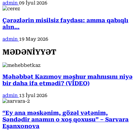
admin
09 İyul 2026
Çərəzlərin misilsiz faydası: amma qabıqlı
alın…
admin
19 May 2026
MƏDƏNİYYƏT
Məhəbbət Kazımov məşhur mahnısını niyə
bir daha ifa etmədi? (VİDEO)
admin
13 İyul 2026
“Ey ana məskənim, gözəl vətənim,
Səndədir anamın o xoş qoxusu” – Sarvara
Eşanxonova