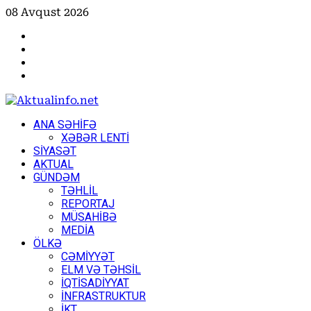
Skip
08 Avqust 2026
to
Facebook
content
Instagram
Youtube
X
Primary
ANA SƏHİFƏ
Menu
XƏBƏR LENTİ
SİYASƏT
AKTUAL
GÜNDƏM
TƏHLİL
REPORTAJ
MÜSAHİBƏ
MEDİA
ÖLKƏ
CƏMİYYƏT
ELM VƏ TƏHSİL
İQTİSADİYYAT
İNFRASTRUKTUR
İKT