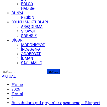
BÖLGƏ
HADİSƏ
DÜNYA
REGİON
OXUCU MƏKTUBLARI
ARAŞDIRMA
ŞİKAYƏT
ŞƏRHSİZ
DİGƏR
MƏDƏNİYYƏT
İNCƏSƏNƏT
ƏDƏBİYYAT
İDMAN
SAĞLAMLIQ
Axtarış:
AKTUAL
Home
2026
Fevral
5
Bu sahələrə pul qoyanlar qazanacaq – Ekspert