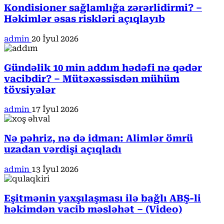
Kondisioner sağlamlığa zərərlidirmi? –
Həkimlər əsas riskləri açıqlayıb
admin
20 İyul 2026
Gündəlik 10 min addım hədəfi nə qədər
vacibdir? – Mütəxəssisdən mühüm
tövsiyələr
admin
17 İyul 2026
Nə pəhriz, nə də idman: Alimlər ömrü
uzadan vərdişi açıqladı
admin
13 İyul 2026
Eşitmənin yaxşılaşması ilə bağlı ABŞ-li
həkimdən vacib məsləhət – (Video)