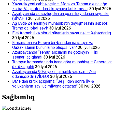
Xəzərdə yeni cəbhə açılır – Moskva-Tehran oxuna ağır
zərbə, Vaşinqtondan Ukraynaya kritik mesaj
30 İyul 2026
Azərbycanda susuzluqdan ən çox şikayətlənən rayonlar
(SİYAHI)
30 İyul 2026
Ağ Evdə Zelenskiyə münasibətin dəyişməsinin səbəbi:
Tramp qalibləri sevir
30 İyul 2026
Elektromobil və hibrid sürənlərin nəzərinə! — Xəbərdarlıq
30 İyul 2026
Ermənistan və Rusiya bir-birindən nə istəyir və
Qazaxıstanın bununla nə əlaqəsi var?
30 İyul 2026
Azərbaycanda “Temu” alıcılarını nə gözləyir? – İki
ssenari açıqlandı
30 İyul 2026
Trampın komandasında İrana görə mübahisə – Generallar
üz-üzə gəldi
30 İyul 2026
Azərbaycanda 90-a yaxın çimərlik var, cəmi 7-si
ödənişsizdir (VİDEO)
30 İyul 2026
BMT-dən kritik açıqlama: “Beş ildən sonra İİV-ə
yoluxanların sayı üç milyona çatacaq”
30 İyul 2026
Sağlamlıq