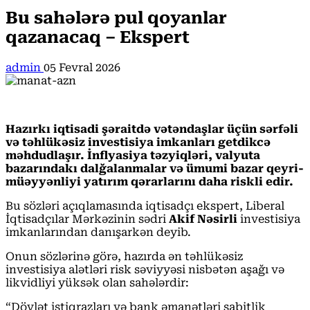
Bu sahələrə pul qoyanlar
qazanacaq – Ekspert
admin
05 Fevral 2026
Hazırkı iqtisadi şəraitdə vətəndaşlar üçün sərfəli
və təhlükəsiz investisiya imkanları getdikcə
məhdudlaşır. İnflyasiya təzyiqləri, valyuta
bazarındakı dalğalanmalar və ümumi bazar qeyri-
müəyyənliyi yatırım qərarlarını daha riskli edir.
Bu sözləri açıqlamasında iqtisadçı ekspert, Liberal
İqtisadçılar Mərkəzinin sədri
Akif Nəsirli
investisiya
imkanlarından danışarkən deyib.
Onun sözlərinə görə, hazırda ən təhlükəsiz
investisiya alətləri risk səviyyəsi nisbətən aşağı və
likvidliyi yüksək olan sahələrdir:
“Dövlət istiqrazları və bank əmanətləri sabitlik