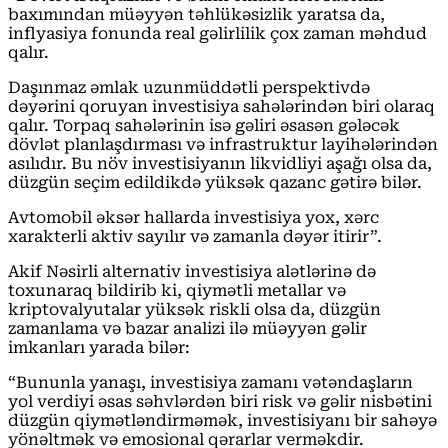
baxımından müəyyən təhlükəsizlik yaratsa da,
inflyasiya fonunda real gəlirlilik çox zaman məhdud
qalır.
Daşınmaz əmlak uzunmüddətli perspektivdə
dəyərini qoruyan investisiya sahələrindən biri olaraq
qalır. Torpaq sahələrinin isə gəliri əsasən gələcək
dövlət planlaşdırması və infrastruktur layihələrindən
asılıdır. Bu növ investisiyanın likvidliyi aşağı olsa da,
düzgün seçim edildikdə yüksək qazanc gətirə bilər.
Avtomobil əksər hallarda investisiya yox, xərc
xarakterli aktiv sayılır və zamanla dəyər itirir”.
Akif Nəsirli alternativ investisiya alətlərinə də
toxunaraq bildirib ki, qiymətli metallar və
kriptovalyutalar yüksək riskli olsa da, düzgün
zamanlama və bazar analizi ilə müəyyən gəlir
imkanları yarada bilər:
“Bununla yanaşı, investisiya zamanı vətəndaşların
yol verdiyi əsas səhvlərdən biri risk və gəlir nisbətini
düzgün qiymətləndirməmək, investisiyanı bir sahəyə
yönəltmək və emosional qərarlar verməkdir.