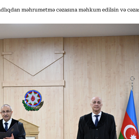
adlıqdan məhrumetmə cəzasına məhkum edilsin və cəzasını