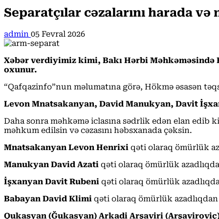
Separatçılar cəzalarını harada və
admin
05 Fevral 2026
Xəbər verdiyimiz kimi, Bakı Hərbi Məhkəməsində E
oxunur.
“Qafqazinfo”nun məlumatına görə, Hökmə əsasən təqs
Levon Mnatsakanyan, David Manukyan, Davit İşxan
Daha sonra məhkəmə iclasına sədrlik edən elan edib k
məhkum edilsin və cəzasını həbsxanada çəksin.
Mnatsakanyan Levon Henrixi
qəti olaraq ömürlük a
Manukyan David Azati
qəti olaraq ömürlük azadlıqd
İşxanyan Davit Rubeni
qəti olaraq ömürlük azadlıqd
Babayan David Klimi
qəti olaraq ömürlük azadlıqdan
Qukasyan (Ğukasyan) Arkadi Arşaviri (Arşaviroviç