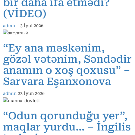
bir daha ifa etmədi?
(VİDEO)
admin
13 İyul 2026
“Ey ana məskənim,
gözəl vətənim, Səndədir
anamın o xoş qoxusu” –
Sarvara Eşanxonova
admin
23 İyun 2026
“Odun qorunduğu yer”,
maqlar yurdu… – İngilis