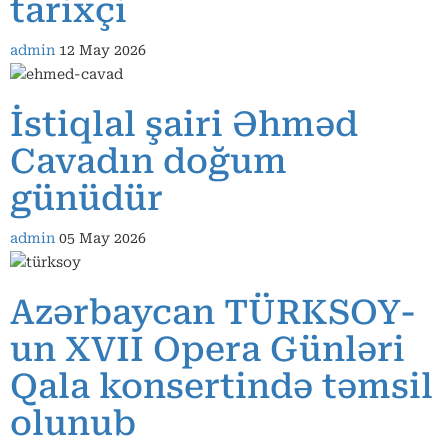
tarixçi
admin
12 May 2026
İstiqlal şairi Əhməd
Cavadın doğum
günüdür
admin
05 May 2026
Azərbaycan TÜRKSOY-
un XVII Opera Günləri
Qala konsertində təmsil
olunub