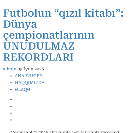
Futbolun “qızıl kitabı”:
Dünya
çempionatlarının
UNUDULMAZ
REKORDLARI
admin
09 İyun 2026
ANA SƏHİFƏ
HAQQIMIZDA
ƏLAQƏ
Facebook
Instagram
Youtube
X
Copyright © 2026 aktualinfo.net All rights reserved.
|