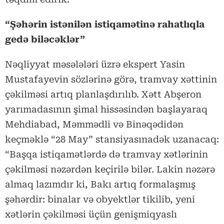
“Şəhərin istənilən istiqamətinə rahatlıqla
gedə biləcəklər”
Nəqliyyat məsələləri üzrə ekspert Yasin
Mustafayevin sözlərinə görə, tramvay xəttinin
çəkilməsi artıq planlaşdırılıb. Xətt Abşeron
yarımadasının şimal hissəsindən başlayaraq
Mehdiabad, Məmmədli və Binəqədidən
keçməklə “28 May” stansiyasınadək uzanacaq:
“Başqa istiqamətlərdə də tramvay xətlərinin
çəkilməsi nəzərdən keçirilə bilər. Lakin nəzərə
almaq lazımdır ki, Bakı artıq formalaşmış
şəhərdir: binalar və obyektlər tikilib, yeni
xətlərin çəkilməsi üçün genişmiqyaslı