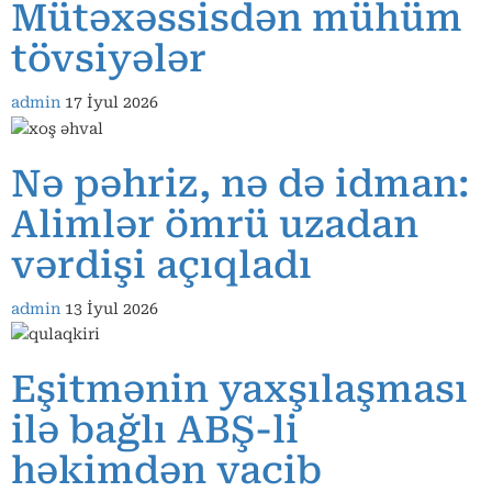
Mütəxəssisdən mühüm
tövsiyələr
admin
17 İyul 2026
Nə pəhriz, nə də idman:
Alimlər ömrü uzadan
vərdişi açıqladı
admin
13 İyul 2026
Eşitmənin yaxşılaşması
ilə bağlı ABŞ-li
həkimdən vacib