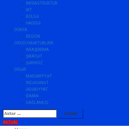
İNFRASTRUKTUR
İKT
BÖLGƏ
HADİSƏ
DÜNYA
REGİON
OXUCU MƏKTUBLARI
ARAŞDIRMA
ŞİKAYƏT
ŞƏRHSİZ
DİGƏR
MƏDƏNİYYƏT
İNCƏSƏNƏT
ƏDƏBİYYAT
İDMAN
SAĞLAMLIQ
Axtarış:
AKTUAL