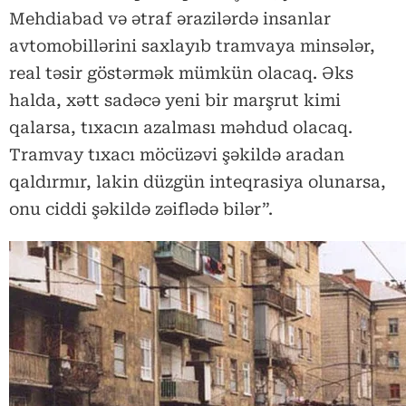
Mehdiabad və ətraf ərazilərdə insanlar
avtomobillərini saxlayıb tramvaya minsələr,
real təsir göstərmək mümkün olacaq. Əks
halda, xətt sadəcə yeni bir marşrut kimi
qalarsa, tıxacın azalması məhdud olacaq.
Tramvay tıxacı möcüzəvi şəkildə aradan
qaldırmır, lakin düzgün inteqrasiya olunarsa,
onu ciddi şəkildə zəiflədə bilər”.