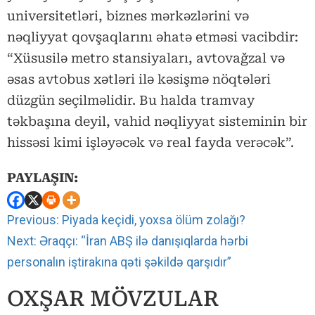
universitetləri, biznes mərkəzlərini və
nəqliyyat qovşaqlarını əhatə etməsi vacibdir:
“Xüsusilə metro stansiyaları, avtovağzal və
əsas avtobus xətləri ilə kəsişmə nöqtələri
düzgün seçilməlidir. Bu halda tramvay
təkbaşına deyil, vahid nəqliyyat sisteminin bir
hissəsi kimi işləyəcək və real fayda verəcək”.
PAYLAŞIN:
Continue
Previous:
Piyada keçidi, yoxsa ölüm zolağı?
Reading
Next:
Əraqçı: “İran ABŞ ilə danışıqlarda hərbi
personalın iştirakına qəti şəkildə qarşıdır”
OXŞAR MÖVZULAR