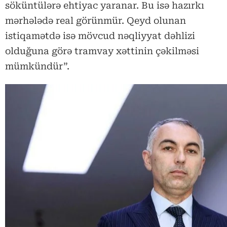
söküntülərə ehtiyac yaranar. Bu isə hazırkı
mərhələdə real görünmür. Qeyd olunan
istiqamətdə isə mövcud nəqliyyat dəhlizi
olduğuna görə tramvay xəttinin çəkilməsi
mümkündür”.