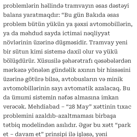
problemlərin həllində tramvayın əsas dəstəyi
balans yaratmaqdır: “Bu gün Bakıda əsas
problem bütün yükün ya şəxsi avtomobillərin,
ya da məhdud sayda ictimai nəqliyyat
növlərinin üzərinə düşməsidir. Tramvay yeni
bir sütun kimi sistemə daxil olur və yükü
bölüşdürür. Xüsusilə şəhərətrafı qəsəbələrdən
mərkəzə yönələn gündəlik axının bir hissəsini
üzərinə götürə bilsə, avtobusların və minik
avtomobillərinin sayı avtomatik azalacaq. Bu
da ümumi sistemin nəfəs almasına imkan
verəcək. Mehdiabad – “28 May” xəttinin tıxac
problemini azaldıb-azaltmaması birbaşa
tətbiq modelindən asılıdır. Əgər bu xətt “park
et – davam et” prinsipi ilə işləsə, yəni