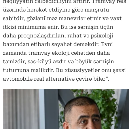
nəqliyyatın cəlbediciliyini artırır. Tramvay rels
üzərində hərəkət etdiyinə görə marşrutu
sabitdir, gözlənilməz manevrlər etmir və vaxt
itkisi minimuma enir. Bu isə sərnişin üçün
daha proqnozlaşdırılan, rahat və psixoloji
baxımdan etibarlı səyahət deməkdir. Eyni
zamanda tramvay ekoloji cəhətdən daha
təmizdir, səs-küyü azdır və böyük sərnişin
tutumuna malikdir. Bu xüsusiyyətlər onu şəxsi
avtomobilə real alternativə çevirə bilər”.