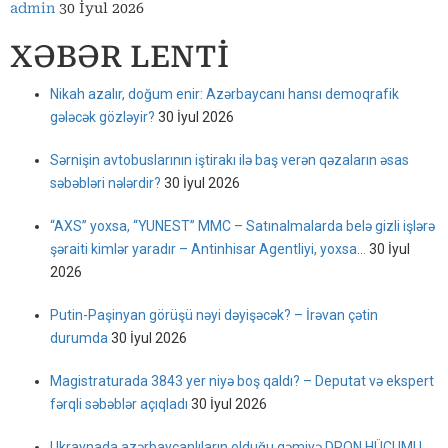
admin
30 İyul 2026
XƏBƏR LENTİ
Nikah azalır, doğum enir: Azərbaycanı hansı demoqrafik
gələcək gözləyir?
30 İyul 2026
Sərnişin avtobuslarının iştirakı ilə baş verən qəzaların əsas
səbəbləri nələrdir?
30 İyul 2026
“AXS” yoxsa, “YUNEST” MMC – Satınalmalarda belə gizli işlərə
şəraiti kimlər yaradır – Antinhisar Agentliyi, yoxsa…
30 İyul
2026
Putin-Paşinyan görüşü nəyi dəyişəcək? – İrəvan çətin
durumda
30 İyul 2026
Magistraturada 3843 yer niyə boş qaldı? – Deputat və ekspert
fərqli səbəblər açıqladı
30 İyul 2026
Ukraynada azərbaycanlıların olduğu gəmiyə DRON HÜCUMU