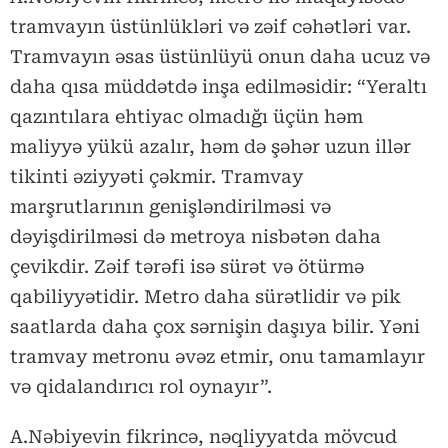
tramvayın üstünlükləri və zəif cəhətləri var.
Tramvayın əsas üstünlüyü onun daha ucuz və
daha qısa müddətdə inşa edilməsidir: “Yeraltı
qazıntılara ehtiyac olmadığı üçün həm
maliyyə yükü azalır, həm də şəhər uzun illər
tikinti əziyyəti çəkmir. Tramvay
marşrutlarının genişləndirilməsi və
dəyişdirilməsi də metroya nisbətən daha
çevikdir. Zəif tərəfi isə sürət və ötürmə
qabiliyyətidir. Metro daha sürətlidir və pik
saatlarda daha çox sərnişin daşıya bilir. Yəni
tramvay metronu əvəz etmir, onu tamamlayır
və qidalandırıcı rol oynayır”.
A.Nəbiyevin fikrincə, nəqliyyatda mövcud