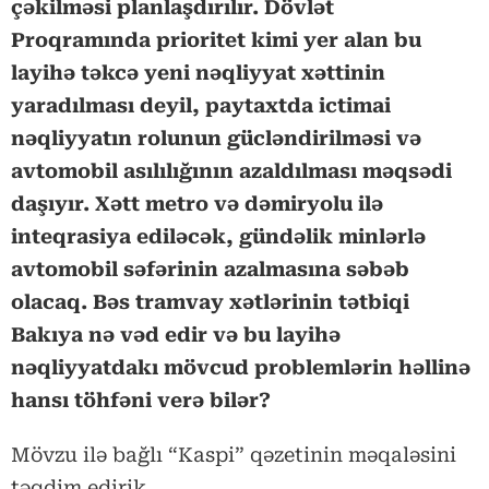
çəkilməsi planlaşdırılır. Dövlət
Proqramında prioritet kimi yer alan bu
layihə təkcə yeni nəqliyyat xəttinin
yaradılması deyil, paytaxtda ictimai
nəqliyyatın rolunun gücləndirilməsi və
avtomobil asılılığının azaldılması məqsədi
daşıyır. Xətt metro və dəmiryolu ilə
inteqrasiya ediləcək, gündəlik minlərlə
avtomobil səfərinin azalmasına səbəb
olacaq. Bəs tramvay xətlərinin tətbiqi
Bakıya nə vəd edir və bu layihə
nəqliyyatdakı mövcud problemlərin həllinə
hansı töhfəni verə bilər?
Mövzu ilə bağlı “Kaspi” qəzetinin məqaləsini
təqdim edirik.