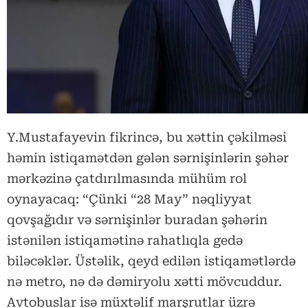
Y.Mustafayevin fikrincə, bu xəttin çəkilməsi
həmin istiqamətdən gələn sərnişinlərin şəhər
mərkəzinə çatdırılmasında mühüm rol
oynayacaq: “Çünki “28 May” nəqliyyat
qovşağıdır və sərnişinlər buradan şəhərin
istənilən istiqamətinə rahatlıqla gedə
biləcəklər. Üstəlik, qeyd edilən istiqamətlərdə
nə metro, nə də dəmiryolu xətti mövcuddur.
Avtobuslar isə müxtəlif marşrutlar üzrə