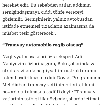
hərəkət edir. Bu səbəbdən atılan addımın
sərnişindaşımaya ciddi töhfə verəcəyi
gözlənilir. Sərnişinlərin yalnız avtobusdan
istifadə etməməsi tıxacların azalmasına da
müsbət təsir göstərəcək”.
“Tramvay avtomobilə rəqib olacaq”
Nəqliyyat məsələləri üzrə ekspert Adil
Nəbiyevin sözlərinə görə, Bakı şəhərində və
ətraf ərazilərdə nəqliyyat infrastrukturunun
təkmilləşdirilməsinə dair Dövlət Proqramında
Mehdiabad tramvay xəttinin prioritet kimi
nəzərdə tutulması təsadüfi deyil: “Tramvay
xətlərinin tətbiqi ilk növbədə şəhərdə ictimai