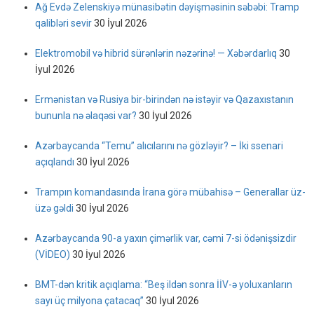
Ağ Evdə Zelenskiyə münasibətin dəyişməsinin səbəbi: Tramp
qalibləri sevir
30 İyul 2026
Elektromobil və hibrid sürənlərin nəzərinə! — Xəbərdarlıq
30
İyul 2026
Ermənistan və Rusiya bir-birindən nə istəyir və Qazaxıstanın
bununla nə əlaqəsi var?
30 İyul 2026
Azərbaycanda “Temu” alıcılarını nə gözləyir? – İki ssenari
açıqlandı
30 İyul 2026
Trampın komandasında İrana görə mübahisə – Generallar üz-
üzə gəldi
30 İyul 2026
Azərbaycanda 90-a yaxın çimərlik var, cəmi 7-si ödənişsizdir
(VİDEO)
30 İyul 2026
BMT-dən kritik açıqlama: “Beş ildən sonra İİV-ə yoluxanların
sayı üç milyona çatacaq”
30 İyul 2026