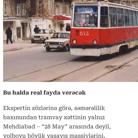
Bu halda real fayda verəcək
Ekspertin sözlərinə görə, səmərəlilik
baxımından tramvay xəttinin yalnız
Mehdiabad – “28 May” arasında deyil,
yolboyu böyük yaşayış massivlərini,