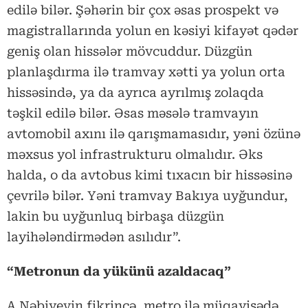
edilə bilər. Şəhərin bir çox əsas prospekt və
magistrallarında yolun en kəsiyi kifayət qədər
geniş olan hissələr mövcuddur. Düzgün
planlaşdırma ilə tramvay xətti ya yolun orta
hissəsində, ya da ayrıca ayrılmış zolaqda
təşkil edilə bilər. Əsas məsələ tramvayın
avtomobil axını ilə qarışmamasıdır, yəni özünə
məxsus yol infrastrukturu olmalıdır. Əks
halda, o da avtobus kimi tıxacın bir hissəsinə
çevrilə bilər. Yəni tramvay Bakıya uyğundur,
lakin bu uyğunluq birbaşa düzgün
layihələndirmədən asılıdır”.
“Metronun da yükünü azaldacaq”
A.Nəbiyevin fikrincə, metro ilə müqayisədə