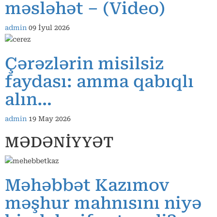
məsləhət – (Video)
admin
09 İyul 2026
Çərəzlərin misilsiz
faydası: amma qabıqlı
alın…
admin
19 May 2026
MƏDƏNİYYƏT
Məhəbbət Kazımov
məşhur mahnısını niyə