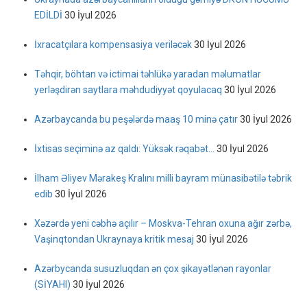
EDİLDİ
30 İyul 2026
İxracatçılara kompensasiya veriləcək
30 İyul 2026
Təhqir, böhtan və ictimai təhlükə yaradan məlumatlar
yerləşdirən saytlara məhdudiyyət qoyulacaq
30 İyul 2026
Azərbaycanda bu peşələrdə maaş 10 minə çatır
30 İyul 2026
İxtisas seçiminə az qaldı: Yüksək rəqabət…
30 İyul 2026
İlham Əliyev Mərakeş Kralını milli bayram münasibətilə təbrik
edib
30 İyul 2026
Xəzərdə yeni cəbhə açılır – Moskva-Tehran oxuna ağır zərbə,
Vaşinqtondan Ukraynaya kritik mesaj
30 İyul 2026
Azərbycanda susuzluqdan ən çox şikayətlənən rayonlar
(SİYAHI)
30 İyul 2026