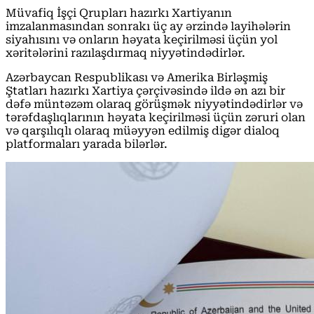
Müvafiq İşçi Qrupları hazırkı Xartiyanın
imzalanmasından sonrakı üç ay ərzində layihələrin
siyahısını və onların həyata keçirilməsi üçün yol
xəritələrini razılaşdırmaq niyyətindədirlər.
Azərbaycan Respublikası və Amerika Birləşmiş
Ştatları hazırkı Xartiya çərçivəsində ildə ən azı bir
dəfə müntəzəm olaraq görüşmək niyyətindədirlər və
tərəfdaşlıqlarının həyata keçirilməsi üçün zəruri olan
və qarşılıqlı olaraq müəyyən edilmiş digər dialoq
platformaları yarada bilərlər.