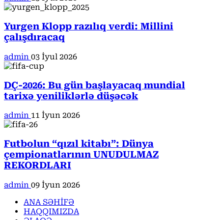
Yurgen Klopp razılıq verdi: Millini
çalışdıracaq
admin
03 İyul 2026
DÇ-2026: Bu gün başlayacaq mundial
tarixə yeniliklərlə düşəcək
admin
11 İyun 2026
Futbolun “qızıl kitabı”: Dünya
çempionatlarının UNUDULMAZ
REKORDLARI
admin
09 İyun 2026
ANA SƏHİFƏ
HAQQIMIZDA