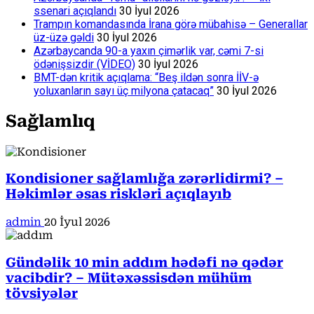
ssenari açıqlandı
30 İyul 2026
Trampın komandasında İrana görə mübahisə – Generallar
üz-üzə gəldi
30 İyul 2026
Azərbaycanda 90-a yaxın çimərlik var, cəmi 7-si
ödənişsizdir (VİDEO)
30 İyul 2026
BMT-dən kritik açıqlama: “Beş ildən sonra İİV-ə
yoluxanların sayı üç milyona çatacaq”
30 İyul 2026
Sağlamlıq
Kondisioner sağlamlığa zərərlidirmi? –
Həkimlər əsas riskləri açıqlayıb
admin
20 İyul 2026
Gündəlik 10 min addım hədəfi nə qədər
vacibdir? – Mütəxəssisdən mühüm
tövsiyələr