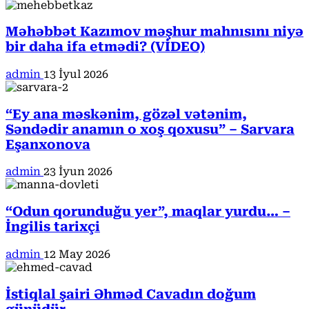
Məhəbbət Kazımov məşhur mahnısını niyə
bir daha ifa etmədi? (VİDEO)
admin
13 İyul 2026
“Ey ana məskənim, gözəl vətənim,
Səndədir anamın o xoş qoxusu” – Sarvara
Eşanxonova
admin
23 İyun 2026
“Odun qorunduğu yer”, maqlar yurdu… –
İngilis tarixçi
admin
12 May 2026
İstiqlal şairi Əhməd Cavadın doğum