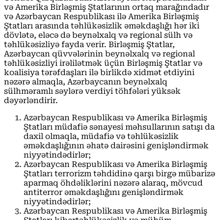
və Amerika Birləşmiş Ştatlarının ortaq marağındadır
və Azərbaycan Respublikası ilə Amerika Birləşmiş
Ştatları arasında təhlükəsizlik əməkdaşlığı hər iki
dövlətə, eləcə də beynəlxalq və regional sülh və
təhlükəsizliyə fayda verir. Birləşmiş Ştatlar,
Azərbaycan qüvvələrinin beynəlxalq və regional
təhlükəsizliyi irəlilətmək üçün Birləşmiş Ştatlar və
koalisiya tərəfdaşları ilə birlikdə xidmət etdiyini
nəzərə almaqla, Azərbaycanın beynəlxalq
sülhməramlı səylərə verdiyi töhfələri yüksək
dəyərləndirir.
Azərbaycan Respublikası və Amerika Birləşmiş
Ştatları müdafiə sənayesi məhsullarının satışı da
daxil olmaqla, müdafiə və təhlükəsizlik
əməkdaşlığının əhatə dairəsini genişləndirmək
niyyətindədirlər;
Azərbaycan Respublikası və Amerika Birləşmiş
Ştatları terrorizm təhdidinə qarşı birgə mübarizə
aparmaq öhdəliklərini nəzərə alaraq, mövcud
antiterror əməkdaşlığını genişləndirmək
niyyətindədirlər;
Azərbaycan Respublikası və Amerika Birləşmiş