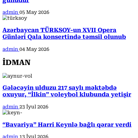
günüdür
admin
05 May 2026
Azərbaycan TÜRKSOY-un XVII Opera
Günləri Qala konsertində təmsil olunub
admin
04 May 2026
İDMAN
Gələcəyin ulduzu 217 saylı məktəbdə
oxuyur, “İlkin” voleybol klubunda yetişir
admin
23 İyul 2026
“Bavariya” Harri Keynlə bağlı qərar verdi
admin
13 İyul 2026