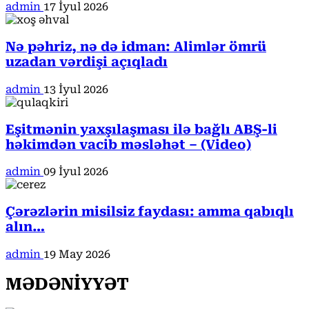
admin
17 İyul 2026
Nə pəhriz, nə də idman: Alimlər ömrü
uzadan vərdişi açıqladı
admin
13 İyul 2026
Eşitmənin yaxşılaşması ilə bağlı ABŞ-li
həkimdən vacib məsləhət – (Video)
admin
09 İyul 2026
Çərəzlərin misilsiz faydası: amma qabıqlı
alın…
admin
19 May 2026
MƏDƏNİYYƏT