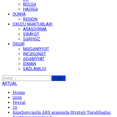
BÖLGƏ
HADİSƏ
DÜNYA
REGİON
OXUCU MƏKTUBLARI
ARAŞDIRMA
ŞİKAYƏT
ŞƏRHSİZ
DİGƏR
MƏDƏNİYYƏT
İNCƏSƏNƏT
ƏDƏBİYYAT
İDMAN
SAĞLAMLIQ
Axtarış:
AKTUAL
Home
2026
Fevral
10
Azərbaycanla ABŞ arasında Strateji Tərəfdaşlıq