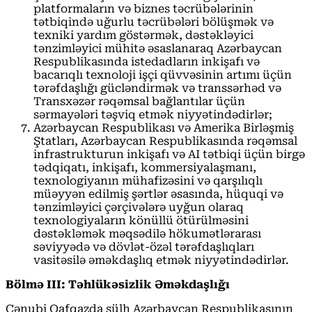
platformaların və biznes təcrübələrinin
tətbiqində uğurlu təcrübələri bölüşmək və
texniki yardım göstərmək, dəstəkləyici
tənzimləyici mühitə əsaslanaraq Azərbaycan
Respublikasında istedadların inkişafı və
bacarıqlı texnoloji işçi qüvvəsinin artımı üçün
tərəfdaşlığı gücləndirmək və transsərhəd və
Transxəzər rəqəmsal bağlantılar üçün
sərmayələri təşviq etmək niyyətindədirlər;
Azərbaycan Respublikası və Amerika Birləşmiş
Ştatları, Azərbaycan Respublikasında rəqəmsal
infrastrukturun inkişafı və AI tətbiqi üçün birgə
tədqiqatı, inkişafı, kommersiyalaşmanı,
texnologiyanın mühafizəsini və qarşılıqlı
müəyyən edilmiş şərtlər əsasında, hüquqi və
tənzimləyici çərçivələrə uyğun olaraq
texnologiyaların könüllü ötürülməsini
dəstəkləmək məqsədilə hökumətlərarası
səviyyədə və dövlət-özəl tərəfdaşlıqları
vasitəsilə əməkdaşlıq etmək niyyətindədirlər.
Bölmə III: Təhlükəsizlik Əməkdaşlığı
Cənubi Qafqazda sülh Azərbaycan Respublikasının