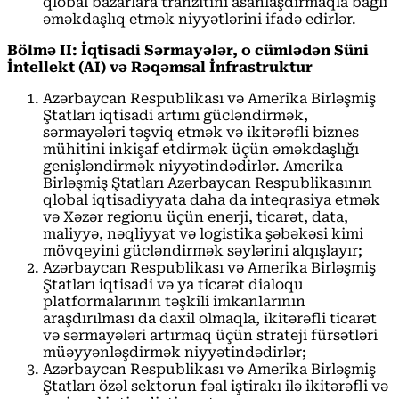
qlobal bazarlara tranzitini asanlaşdırmaqla bağlı
əməkdaşlıq etmək niyyətlərini ifadə edirlər.
Bölmə II: İqtisadi Sərmayələr, o cümlədən Süni
İntellekt (AI) və Rəqəmsal İnfrastruktur
Azərbaycan Respublikası və Amerika Birləşmiş
Ştatları iqtisadi artımı gücləndirmək,
sərmayələri təşviq etmək və ikitərəfli biznes
mühitini inkişaf etdirmək üçün əməkdaşlığı
genişləndirmək niyyətindədirlər. Amerika
Birləşmiş Ştatları Azərbaycan Respublikasının
qlobal iqtisadiyyata daha da inteqrasiya etmək
və Xəzər regionu üçün enerji, ticarət, data,
maliyyə, nəqliyyat və logistika şəbəkəsi kimi
mövqeyini gücləndirmək səylərini alqışlayır;
Azərbaycan Respublikası və Amerika Birləşmiş
Ştatları iqtisadi və ya ticarət dialoqu
platformalarının təşkili imkanlarının
araşdırılması da daxil olmaqla, ikitərəfli ticarət
və sərmayələri artırmaq üçün strateji fürsətləri
müəyyənləşdirmək niyyətindədirlər;
Azərbaycan Respublikası və Amerika Birləşmiş
Ştatları özəl sektorun fəal iştirakı ilə ikitərəfli və