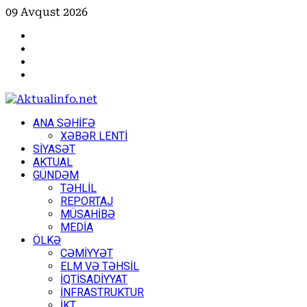
Skip
09 Avqust 2026
to
Facebook
content
Instagram
Youtube
X
Primary
ANA SƏHİFƏ
Menu
XƏBƏR LENTİ
SİYASƏT
AKTUAL
GÜNDƏM
TƏHLİL
REPORTAJ
MÜSAHİBƏ
MEDİA
ÖLKƏ
CƏMİYYƏT
ELM VƏ TƏHSİL
İQTİSADİYYAT
İNFRASTRUKTUR
İKT