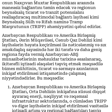
onun Naxçıvan Muxtar Respublikası arasında
maneəsiz bağlantını təmin edəcək və regionun
beynəlxalq ticarət və tranzit potensialını
reallaşdıracaq multimodal bağlantı layihəsi kimi
Beynəlxalq Sülh və Rifah naminə Tramp
Marşrutunun (TRIPP) əhəmiyyətini qəbul edirlər.
Azərbaycan Respublikası və Amerika Birləşmiş
Ştatları, Əsrin Müqaviləsi, Cənub Qaz Dəhlizi kimi
layihələrin həyata keçirilməsi ilə nəticələnmiş və sıx
əməkdaşlıq sayəsində hər iki tərəfə və daha geniş
regiona fayda vermiş Azərbaycan-ABŞ
münasibətlərinin məhsuldar tarixinə əsaslanaraq,
ikitərəfli iqtisadi əlaqələri təşviq etmək məqsədilə
biznes mühitinin, ticarət və sərmayə axınlarının
inkişaf etdirilməsi istiqamətində çalışmaq
niyyətindədirlər. Bu məqsədlə:
Azərbaycan Respublikası və Amerika Birləşmiş
Ştatları, Orta Dəhlizin inkişafına xüsusi diqqət
ayıraraq enerji, nəqliyyat və rəqəmsal
infrastruktur sektorlarında, o cümlədən TRIPP
və digər layihələrin inkişaf etdirilməsi vasitəsilə
iqtisadi artımı və regional bağlantıları təşviq