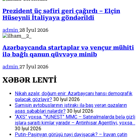
Prezident üç səfiri geri çağırdı – Elçin
Hüseynli İtaliyaya göndərildi
admin
28 İyul 2026
Azərbaycanda startaplar və vençur mühiti
ilə bağlı qanun qüvvəyə minib
admin
27 İyul 2026
XƏBƏR LENTİ
Nikah azalır, doğum enir: Azərbaycanı hansı demoqrafik
gələcək gözləyir?
30 İyul 2026
Sərnişin avtobuslarının iştirakı ilə baş verən qəzaların
əsas səbəbləri nələrdir?
30 İyul 2026
“AXS” yoxsa, “YUNEST” MMC – Satınalmalarda belə gizli
işlərə şəraiti kimlər yaradır – Antinhisar Agentliyi, yoxsa…
30 İyul 2026
Putin-Paşinyan görüşü nəyi dəyişəcək? – İrəvan çətin