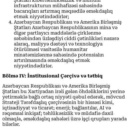
Ştatları kibertəhlükəsizlik və mühüm
infrastrukturun mühafizəsi sahəsində
bacarıqları artırmaq məqsədilə əməkdaşlıq
etmək niyyətindədirlər;
Azərbaycan Respublikası və Amerika Birləşmiş
Ştatları Azərbaycan Respublikasının mina və
digər partlayıcı maddələrlə çirklənmə
səbəbindən üzləşdiyi ciddi çətinlikləri nəzərə
alaraq, maliyyə dəstəyi və texnologiya
ötürülməsi vasitəsilə humanitar
minatəmizlənmə sahəsində potensialın
artırılmasında əməkdaşlıq etmək
niyyətindədirlər.
Bölmə IV: İnstitusional Çərçivə və tətbiq
Azərbaycan Respublikası və Amerika Birləşmiş
Ştatları bu Xartiyadan irəli gələn öhdəliklərini yerinə
yetirməklə bağlı ortaq niyyəti qəbul edərək, mövcud
Strateji Tərəfdaşlıq çərçivəsinin bir hissəsi kimi,
iqtisadiyyat və ticarət; enerji; bağlantılar, AI və
rəqəmsal inkişaf; təhlükəsizlik və müdafiə daxil
olmaqla, əməkdaşlıq sahələri üzrə işçi qrupları yarada
bilərlər.