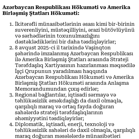
Azərbaycan Respublikası Hökuməti və Amerika
Birləşmiş Ştatları Hökuməti:
İkitərəfli münasibətlərinin əsası kimi bir-birinin
suverenliyini, müstəqilliyini, ərazi bütövlüyünü
və sərhədlərinin toxunulmazlığını
dəstəklədiklərini bir daha təsdiqləyirlər;
8 avqust 2025-ci il tarixində Vaşinqton
şəhərində imzalanmış Azərbaycan Respublikası
ilə Amerika Birləşmiş Ştatları arasında Strateji
Tərəfdaşlıq Xartiyasının hazırlanması məqsədilə
İşçi Qrupunun yaradılması haqqında
Azərbaycan Respublikası Hökuməti və Amerika
Birləşmiş Ştatları Hökuməti arasında Anlaşma
Memorandumundan çıxış edirlər;
Regional bağlantılar, iqtisadi sərmayə və
təhlükəsizlik əməkdaşlığı da daxil olmaqla,
qarşılıqlı maraq və ortaq fayda doğuran
sahələrdə strateji tərəfdaşlıqlarının
əhəmiyyətini təsdiqləyirlər;
Diplomatik, iqtisadi, enerji, texnoloji və
təhlükəsizlik sahələri də daxil olmaqla, qarşılıqlı
maraq doğuran məsələlərdə münasibətləri