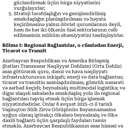
gücləndirmək üçün birgə niyyətlərini
vurğulayırlar;
Strateji tərəfdaşlığın və genişləndirilmiş
əməkdaşlığın planlaşdırılması və həyata
keçirilməsinə yalnız dövlət qurumlarının deyil,
həm də hər iki ölkənin özəl sektorlarının cəlb
edilməsinin mühüm əhəmiyyətini təsdiqləyirlər.
Bölmə I: Regional Bağlantılar, o cümlədən Enerji,
Ticarət və Tranzit
Azərbaycan Respublikası və Amerika Birləşmiş
Ştatları Transxəzər Nəqliyyat Dəhlizini (Orta Dəhliz)
əsas götürərək quru, dəniz və hava nəqliyyatı
infrastrukturunun inkişafı; enerji və data bağlantısı;
ticarət və tranzitin asanlaşdırılması; gömrük nəzarəti
və sərhəd keçidi; beynəlxalq multimodal logistika; və
digər əlaqəli sahələrdə əməkdaşlıq yolu ilə regional
bağlantıları təşviq etmək üçün birgə işləmək
niyyətindədirlər. Onlar 8 avqust 2025-ci il tarixli
Vaşinqton Sülh Zirvə Görüşünün Bəyannaməsinə
uyğun olaraq iştirakçı ölkələrə beynəlxalq və ölkə
daxili bağlantı üçün qarşılıqlı faydaları təmin
etməklə, Azərbaycan Respublikasının əsas hissəsi və