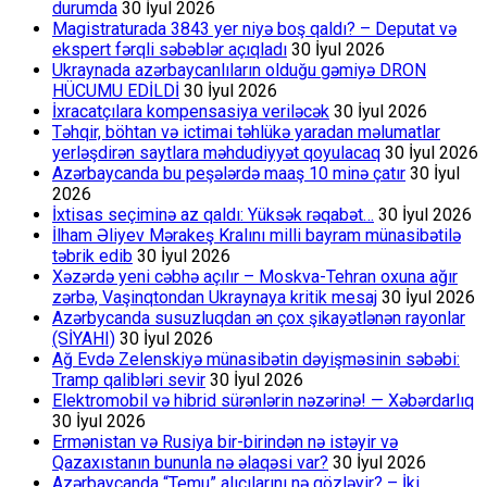
durumda
30 İyul 2026
Magistraturada 3843 yer niyə boş qaldı? – Deputat və
ekspert fərqli səbəblər açıqladı
30 İyul 2026
Ukraynada azərbaycanlıların olduğu gəmiyə DRON
HÜCUMU EDİLDİ
30 İyul 2026
İxracatçılara kompensasiya veriləcək
30 İyul 2026
Təhqir, böhtan və ictimai təhlükə yaradan məlumatlar
yerləşdirən saytlara məhdudiyyət qoyulacaq
30 İyul 2026
Azərbaycanda bu peşələrdə maaş 10 minə çatır
30 İyul
2026
İxtisas seçiminə az qaldı: Yüksək rəqabət…
30 İyul 2026
İlham Əliyev Mərakeş Kralını milli bayram münasibətilə
təbrik edib
30 İyul 2026
Xəzərdə yeni cəbhə açılır – Moskva-Tehran oxuna ağır
zərbə, Vaşinqtondan Ukraynaya kritik mesaj
30 İyul 2026
Azərbycanda susuzluqdan ən çox şikayətlənən rayonlar
(SİYAHI)
30 İyul 2026
Ağ Evdə Zelenskiyə münasibətin dəyişməsinin səbəbi:
Tramp qalibləri sevir
30 İyul 2026
Elektromobil və hibrid sürənlərin nəzərinə! — Xəbərdarlıq
30 İyul 2026
Ermənistan və Rusiya bir-birindən nə istəyir və
Qazaxıstanın bununla nə əlaqəsi var?
30 İyul 2026
Azərbaycanda “Temu” alıcılarını nə gözləyir? – İki