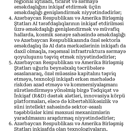
regional iqtisadi, ticarət və sərmayə
əməkdaşlığını inkişaf etdirmək üçün
əməkdaşlığı genişləndirmək niyyətindədirlər;
Azərbaycan Respublikası və Amerika Birləşmiş
Ştatları AI tərəfdaşlıqlarının inkişaf etdirilməsi
üzrə əməkdaşlığı genişləndirmək və müvafiq
hallarda, kosmik sənaye sahəsində əməkdaşlığı
və Azərbaycan Respublikasında özəl sektorla
əməkdaşlıq ilə AI data mərkəzlərinin inkişafı da
daxil olmaqla, rəqəmsal infrastruktura sərmayə
qoyuluşunu təşviq etmək niyyətindədirlər;
Azərbaycan Respublikası və Amerika Birləşmiş
Ştatları uğurlu beynəlxalq təcrübələrə
əsaslanaraq, özəl müəssisə kapitalını təşviq
etməyə, texnoloji inkişafı erkən mərhələdə
riskdən azad etməyə və kommersiyalaşmanı
sürətləndirməyə yönəlmiş birgə Tədqiqat və
İnkişaf (R&D) dəstək alətləri, innovasiya körpü
platformaları, eləcə də kibertəhlükəsizlik və
süni intellekt sahəsində sektor-əsaslı
təşəbbüslər kimi məxsusi mexanizmlərin
yaradılmasını araşdırmaq niyyətindədirlər;
Azərbaycan Respublikası və Amerika Birləşmiş
Ştatları inkişafda olan texnologiyaların,