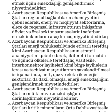
etmək üçün əməkdaşlığı genişləndirmək
niyyətindədirlər;
Azərbaycan Respublikası və Amerika Birləşmiş
Ştatları regional bağlantıların əhəmiyyətini
qəbul edərək, enerji və nəqliyyat sektorlarına,
eləcə də rəqəmsal infrastrukturun inkişafına
dövlət və özəl sektor sərmayələrini səfərbər
etmək imkanlarını araşdırmaq niyyətindədirlər;
Azərbaycan Respublikası və Amerika Birləşmiş
Ştatları enerji təhlükəsizliyində etibarlı tərəfdaş
kimi Azərbaycan Respublikasının strateji
əhəmiyyətini qəbul edərək, ikitərəfli formatda
və üçüncü ölkələrlə tərəfdaşlıq vasitəsilə,
interkonnektor layihələri kimi birgə layihələrin
icrası və təchizat marşrutlarının şaxələndirilməsi
istiqamətində, neft, qaz və elektrik enerjisi
sektorları da daxil olmaqla, enerji əməkdaşlığını
genişləndirmək niyyətindədirlər;
Azərbaycan Respublikası və Amerika Birləşmiş
Ştatları mülki nüvə əməkdaşlığını
dərinləşdirmək niyyətindədirlər;
Azərbaycan Respublikası və Amerika Birləşmiş
Ştatları kritik mineralların Orta Dəhliz vasitəsilə