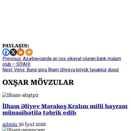
PAYLAŞIN:
Continue
Previous:
Azərbaycanda ən çox şikayət olunan bank məlum
olub – SİYAHI
Reading
Next:
Vens: Buna görə İlham Əliyevə böyük təşəkkür düşür
OXŞAR MÖVZULAR
İlham Əliyev Mərakeş Kralını milli bayram
münasibətilə təbrik edib
admin
30 İyul 2026