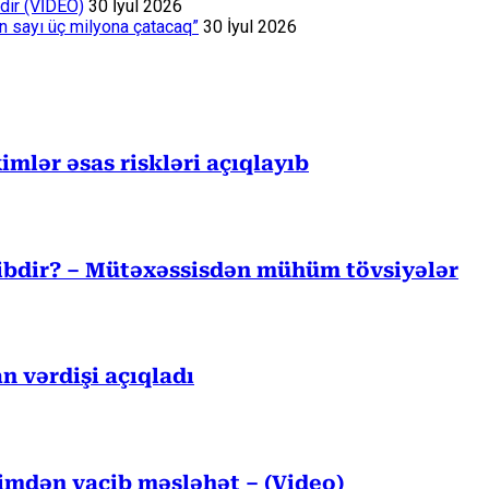
dir (VİDEO)
30 İyul 2026
ın sayı üç milyona çatacaq”
30 İyul 2026
mlər əsas riskləri açıqlayıb
cibdir? – Mütəxəssisdən mühüm tövsiyələr
n vərdişi açıqladı
kimdən vacib məsləhət – (Video)