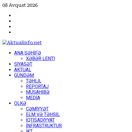
Skip
08 Avqust 2026
to
Facebook
content
Instagram
Youtube
X
Primary
ANA SƏHİFƏ
Menu
XƏBƏR LENTİ
SİYASƏT
AKTUAL
GÜNDƏM
TƏHLİL
REPORTAJ
MÜSAHİBƏ
MEDİA
ÖLKƏ
CƏMİYYƏT
ELM VƏ TƏHSİL
İQTİSADİYYAT
İNFRASTRUKTUR
İKT