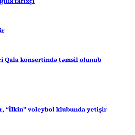
lis tarixçi
ür
 Qala konsertində təmsil olunub
, “İlkin” voleybol klubunda yetişir