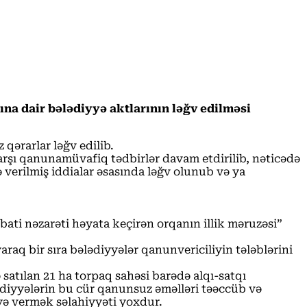
ına dair bələdiyyə aktlarının ləğv edilməsi
qərarlar ləğv edilib.
qarşı qanunamüvafiq tədbirlər davam etdirilib, nəticədə
ə verilmiş iddialar əsasında ləğv olunub və ya
bati nəzarəti həyata keçirən orqanın illik məruzəsi”
aq bir sıra bələdiyyələr qanunvericiliyin tələblərini
 satılan 21 ha torpaq sahəsi barədə alqı-satqı
ədiyyələrin bu cür qanunsuz əməlləri təəccüb və
əyə vermək səlahiyyəti yoxdur.