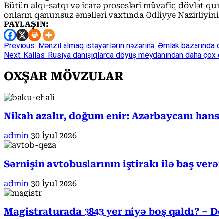
Bütün alqı-satqı və icarə prosesləri müvafiq dövlət quru
onların qanunsuz əməlləri vaxtında Ədliyyə Nazirliyinin
PAYLAŞIN:
Continue
Previous:
Mənzil almaq istəyənlərin nəzərinə: Əmlak bazarında 
Next:
Kallas: Rusiya danışıqlarda döyüş meydanından daha çox 
Reading
OXŞAR MÖVZULAR
Nikah azalır, doğum enir: Azərbaycanı han
admin
30 İyul 2026
Sərnişin avtobuslarının iştirakı ilə baş ver
admin
30 İyul 2026
Magistraturada 3843 yer niyə boş qaldı? – D