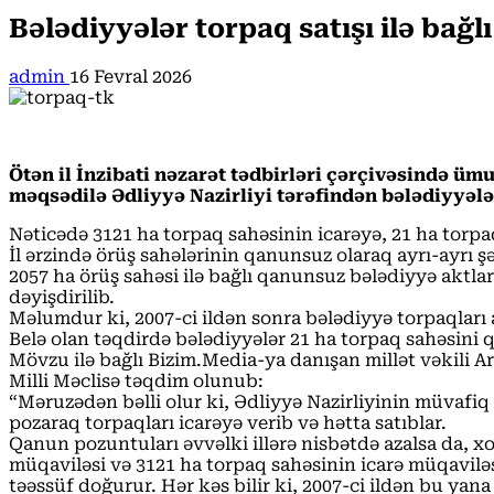
Bələdiyyələr torpaq satışı ilə bağ
admin
16 Fevral 2026
Ötən il İnzibati nəzarət tədbirləri çərçivəsində ü
məqsədilə Ədliyyə Nazirliyi tərəfindən bələdiyyələ
Nəticədə 3121 ha torpaq sahəsinin icarəyə, 21 ha torpa
İl ərzində örüş sahələrinin qanunsuz olaraq ayrı-ayrı 
2057 ha örüş sahəsi ilə bağlı qanunsuz bələdiyyə aktlar
dəyişdirilib.
Məlumdur ki, 2007-ci ildən sonra bələdiyyə torpaqları an
Belə olan təqdirdə bələdiyyələr 21 ha torpaq sahəsini 
Mövzu ilə bağlı Bizim.Media-ya danışan millət vəkili Ar
Milli Məclisə təqdim olunub:
“Məruzədən bəlli olur ki, Ədliyyə Nazirliyinin müvafiq
pozaraq torpaqları icarəyə verib və hətta satıblar.
Qanun pozuntuları əvvəlki illərə nisbətdə azalsa da, xo
müqaviləsi və 3121 ha torpaq sahəsinin icarə müqavilə
təəssüf doğurur. Hər kəs bilir ki, 2007-ci ildən bu ya