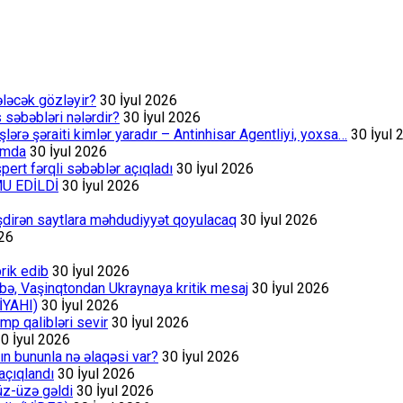
ələcək gözləyir?
30 İyul 2026
s səbəbləri nələrdir?
30 İyul 2026
rə şəraiti kimlər yaradır – Antinhisar Agentliyi, yoxsa…
30 İyul 
rumda
30 İyul 2026
ert fərqli səbəblər açıqladı
30 İyul 2026
MU EDİLDİ
30 İyul 2026
əşdirən saytlara məhdudiyyət qoyulacaq
30 İyul 2026
026
rik edib
30 İyul 2026
bə, Vaşinqtondan Ukraynaya kritik mesaj
30 İyul 2026
İYAHI)
30 İyul 2026
p qalibləri sevir
30 İyul 2026
0 İyul 2026
ın bununla nə əlaqəsi var?
30 İyul 2026
açıqlandı
30 İyul 2026
üz-üzə gəldi
30 İyul 2026