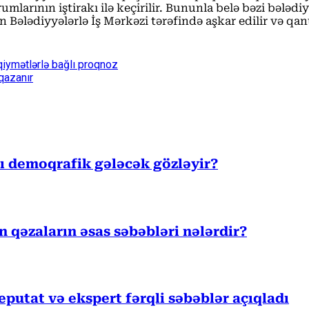
mlarının iştirakı ilə keçirilir. Bununla belə bəzi bələdi
 Bələdiyyələrlə İş Mərkəzi tərəfində aşkar edilir və qan
qiymətlərlə bağlı proqnoz
qazanır
sı demoqrafik gələcək gözləyir?
ən qəzaların əsas səbəbləri nələrdir?
eputat və ekspert fərqli səbəblər açıqladı