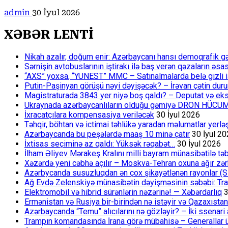
admin
30 İyul 2026
XƏBƏR LENTİ
Nikah azalır, doğum enir: Azərbaycanı hansı demoqrafik g
Sərnişin avtobuslarının iştirakı ilə baş verən qəzaların əsa
“AXS” yoxsa, “YUNEST” MMC – Satınalmalarda belə gizli işlə
Putin-Paşinyan görüşü nəyi dəyişəcək? – İrəvan çətin du
Magistraturada 3843 yer niyə boş qaldı? – Deputat və eksp
Ukraynada azərbaycanlıların olduğu gəmiyə DRON HÜCU
İxracatçılara kompensasiya veriləcək
30 İyul 2026
Təhqir, böhtan və ictimai təhlükə yaradan məlumatlar yerl
Azərbaycanda bu peşələrdə maaş 10 minə çatır
30 İyul 2
İxtisas seçiminə az qaldı: Yüksək rəqabət…
30 İyul 2026
İlham Əliyev Mərakeş Kralını milli bayram münasibətilə təb
Xəzərdə yeni cəbhə açılır – Moskva-Tehran oxuna ağır zər
Azərbycanda susuzluqdan ən çox şikayətlənən rayonlar (S
Ağ Evdə Zelenskiyə münasibətin dəyişməsinin səbəbi: Tram
Elektromobil və hibrid sürənlərin nəzərinə! — Xəbərdarlıq
3
Ermənistan və Rusiya bir-birindən nə istəyir və Qazaxıstan
Azərbaycanda “Temu” alıcılarını nə gözləyir? – İki ssenari 
Trampın komandasında İrana görə mübahisə – Generallar 