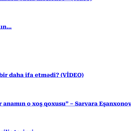
lın…
ir daha ifa etmədi? (VİDEO)
r anamın o xoş qoxusu” – Sarvara Eşanxono