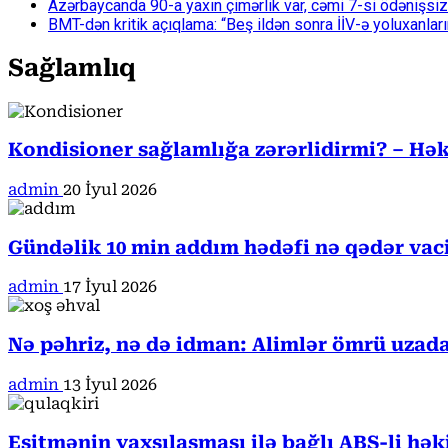
Azərbaycanda 90-a yaxın çimərlik var, cəmi 7-si ödənişsiz
BMT-dən kritik açıqlama: “Beş ildən sonra İİV-ə yoluxanlar
Sağlamlıq
Kondisioner sağlamlığa zərərlidirmi? – Həki
admin
20 İyul 2026
Gündəlik 10 min addım hədəfi nə qədər va
admin
17 İyul 2026
Nə pəhriz, nə də idman: Alimlər ömrü uzada
admin
13 İyul 2026
Eşitmənin yaxşılaşması ilə bağlı ABŞ-li hə