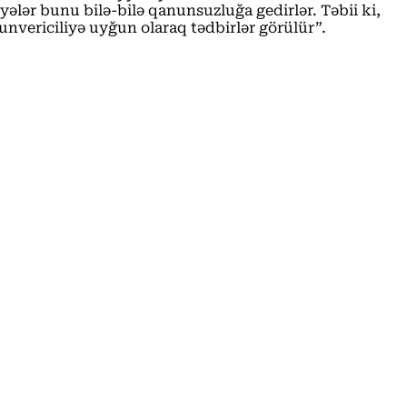
yyələr bunu bilə-bilə qanunsuzluğa gedirlər. Təbii ki,
unvericiliyə uyğun olaraq tədbirlər görülür”.