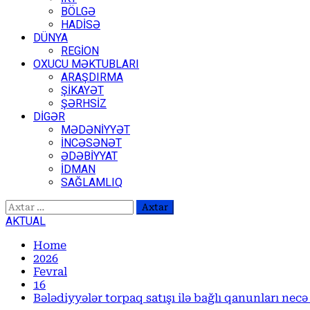
BÖLGƏ
HADİSƏ
DÜNYA
REGİON
OXUCU MƏKTUBLARI
ARAŞDIRMA
ŞİKAYƏT
ŞƏRHSİZ
DİGƏR
MƏDƏNİYYƏT
İNCƏSƏNƏT
ƏDƏBİYYAT
İDMAN
SAĞLAMLIQ
Axtarış:
AKTUAL
Home
2026
Fevral
16
Bələdiyyələr torpaq satışı ilə bağlı qanunları nec