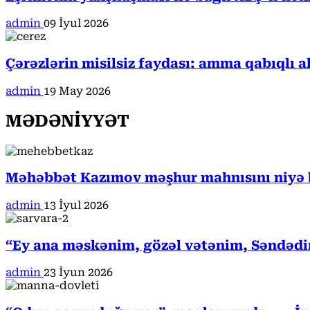
admin
09 İyul 2026
Çərəzlərin misilsiz faydası: amma qabıqlı a
admin
19 May 2026
MƏDƏNİYYƏT
Məhəbbət Kazımov məşhur mahnısını niyə b
admin
13 İyul 2026
“Ey ana məskənim, gözəl vətənim, Səndədi
admin
23 İyun 2026