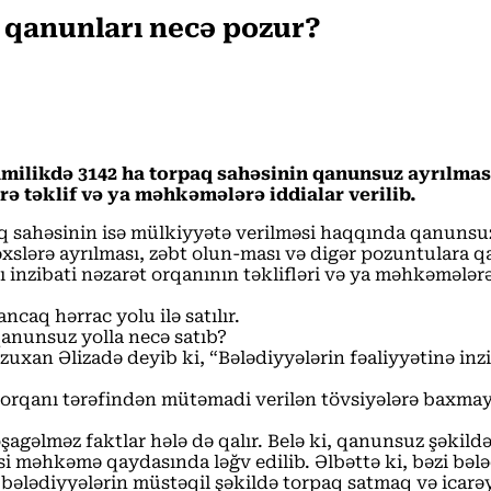
lı qanunları necə pozur?
mumilikdə 3142 ha torpaq sahəsinin qanunsuz ayrılmas
rə təklif və ya məhkəmələrə iddialar verilib.
q sahəsinin isə mülkiyyətə verilməsi haqqında qanunsuz 
şəxslərə ayrılması, zəbt olun-ması və digər pozuntulara 
ı inzibati nəzarət orqanının təklifləri və ya məhkəmələr
caq hərrac yolu ilə satılır.
qanunsuz yolla necə satıb?
zuxan Əlizadə deyib ki, “Bələdiyyələrin fəaliyyətinə inzi
 orqanı tərəfindən mütəmadi verilən tövsiyələrə baxmayar
şagəlməz faktlar hələ də qalır. Belə ki, qanunsuz şəkildə
si məhkəmə qaydasında ləğv edilib. Əlbəttə ki, bəzi bəl
na bələdiyyələrin müstəqil şəkildə torpaq satmaq və icar