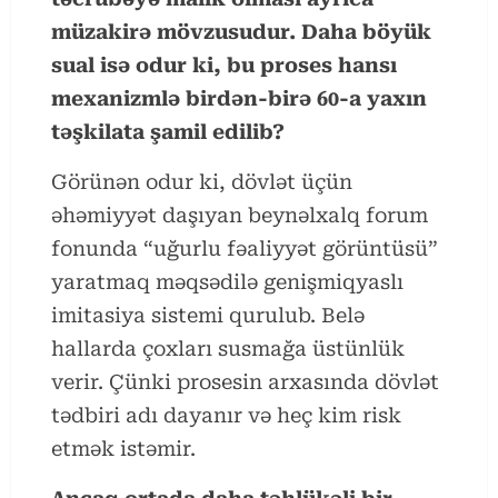
müzakirə mövzusudur. Daha böyük
sual isə odur ki, bu proses hansı
mexanizmlə birdən-birə 60-a yaxın
təşkilata şamil edilib?
Görünən odur ki, dövlət üçün
əhəmiyyət daşıyan beynəlxalq forum
fonunda “uğurlu fəaliyyət görüntüsü”
yaratmaq məqsədilə genişmiqyaslı
imitasiya sistemi qurulub. Belə
hallarda çoxları susmağa üstünlük
verir. Çünki prosesin arxasında dövlət
tədbiri adı dayanır və heç kim risk
etmək istəmir.