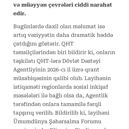
və müəyyən çevrələri ciddi narahat
edir.
Bugünlərdə daxil olan məlumat isə
artıq vəziyyətin daha dramatik həddə
çatdığını göstərir. QHT
təmsilçilərindən biri bildirir ki, onların
təşkilatı QHT-lərə Dövlət Dəstəyi
Agentliyinin 2026-cı il üzrə qrant
müsabiqəsinin qalibi olub. Layihənin
istiqaməti regionlarda sosial inkişaf
məsələləri ilə bağlı olsa da, Agentlik
tərəfindən onlara tamamilə fərqli
tapşırıq verilib. Bildirilib ki, layihəni
Ümumdünya Şəhərsalma Forumu