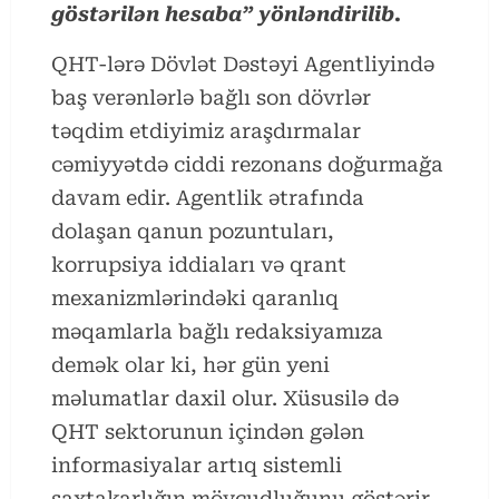
göstərilən hesaba” yönləndirilib.
QHT-lərə Dövlət Dəstəyi Agentliyində
baş verənlərlə bağlı son dövrlər
təqdim etdiyimiz araşdırmalar
cəmiyyətdə ciddi rezonans doğurmağa
davam edir. Agentlik ətrafında
dolaşan qanun pozuntuları,
korrupsiya iddiaları və qrant
mexanizmlərindəki qaranlıq
məqamlarla bağlı redaksiyamıza
demək olar ki, hər gün yeni
məlumatlar daxil olur. Xüsusilə də
QHT sektorunun içindən gələn
informasiyalar artıq sistemli
saxtakarlığın mövcudluğunu göstərir…