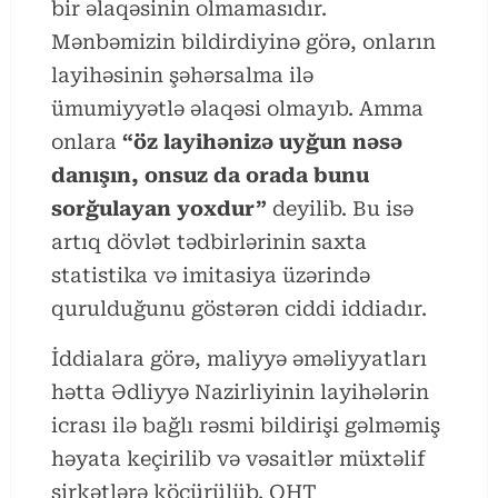
bir əlaqəsinin olmamasıdır.
Mənbəmizin bildirdiyinə görə, onların
layihəsinin şəhərsalma ilə
ümumiyyətlə əlaqəsi olmayıb. Amma
onlara
“öz layihənizə uyğun nəsə
danışın, onsuz da orada bunu
sorğulayan yoxdur”
deyilib. Bu isə
artıq dövlət tədbirlərinin saxta
statistika və imitasiya üzərində
qurulduğunu göstərən ciddi iddiadır.
İddialara görə, maliyyə əməliyyatları
hətta Ədliyyə Nazirliyinin layihələrin
icrası ilə bağlı rəsmi bildirişi gəlməmiş
həyata keçirilib və vəsaitlər müxtəlif
şirkətlərə köçürülüb. QHT