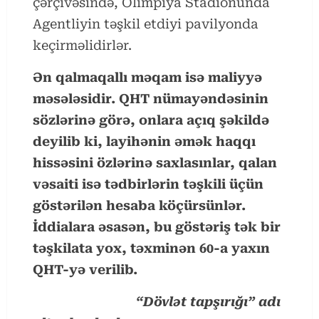
çərçivəsində, Olimpiya Stadionunda
Agentliyin təşkil etdiyi pavilyonda
keçirməlidirlər.
Ən qalmaqallı məqam isə maliyyə
məsələsidir. QHT nümayəndəsinin
sözlərinə görə, onlara açıq şəkildə
deyilib ki, layihənin əmək haqqı
hissəsini özlərinə saxlasınlar, qalan
vəsaiti isə tədbirlərin təşkili üçün
göstərilən hesaba köçürsünlər.
İddialara əsasən, bu göstəriş tək bir
təşkilata yox, təxminən 60-a yaxın
QHT-yə verilib.
“Dövlət tapşırığı” adı