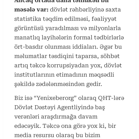
Ancaq ortada daha təhlükəli bir
məsələ var:
dövlət rəhbərliyinə saxta
statistika təqdim edilməsi, fəaliyyət
görüntüsü yaradılması və milyonlarla
manatlıq layihələrin formal tədbirlərlə
ört-basdır olunması iddiaları. Əgər bu
məlumatlar təsdiqini taparsa, söhbət
artıq təkcə korrupsiyadan yox, dövlət
institutlarının etimadının məqsədli
şəkildə zədələnməsindən gedir.
Biz isə “Yenixeberorg” olaraq QHT-lərə
Dövlət Dəstəyi Agentliyində baş
verənləri araşdırmağa davam
edəcəyik. Təkcə ona görə yox ki, bir
media resursu olaraq bu bizim