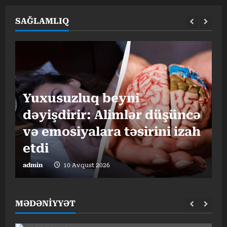
SAĞLAMLIQ
Yuxusuzluq beyni
dəyişdirir: Alimlər düşüncə
K
və emosiyalara təsirini izah
z
etdi
ə
admin
10 Avqust 2026
a
MƏDƏNİYYƏT