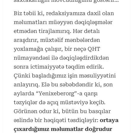
Biz təbii ki, redaksiyamıza daxil olan
məlumatları müəyyən dəqiqləşmələr
etmədən tirajlamırıq. Hər detalı
araşdırır, müxtəlif mənbələrdən
yoxlamağa çalışır, bir neçə QHT
nümayəndəsi ilə dəqiqləşdirdikdən
sonra ictimaiyyətə təqdim edirik.
Çünki başladığımız işin məsuliyyətini
anlayırıq. Elə bu səbəbdəndir ki, son
aylarda “Yenixeberorg”-a qarşı
təzyiqlər də açıq müstəviyə keçib.
Görünən odur ki, bütün bu basqılar
əslində bir həqiqəti təsdiqləyir:
ortaya
çıxardığımız məlumatlar doğrudur