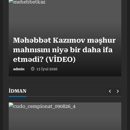
“
Məhəbbət Kazımov məşhur
v
mahnısını niyə bir daha ifa
o
etmədi? (VİDEO)
admin
13 İyul 2026
a
İDMAN