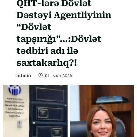
QHT-lərə Dövlət
Dəstəyi Agentliyinin
“Dövlət
tapşırığı”…:Dövlət
tədbiri adı ilə
saxtakarlıq?!
admin
01 İyun 2026