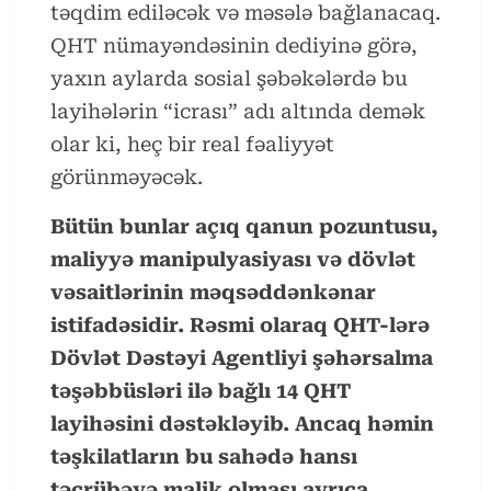
təqdim ediləcək və məsələ bağlanacaq.
QHT nümayəndəsinin dediyinə görə,
yaxın aylarda sosial şəbəkələrdə bu
layihələrin “icrası” adı altında demək
olar ki, heç bir real fəaliyyət
görünməyəcək.
Bütün bunlar açıq qanun pozuntusu,
maliyyə manipulyasiyası və dövlət
vəsaitlərinin məqsəddənkənar
istifadəsidir. Rəsmi olaraq QHT-lərə
Dövlət Dəstəyi Agentliyi şəhərsalma
təşəbbüsləri ilə bağlı 14 QHT
layihəsini dəstəkləyib. Ancaq həmin
təşkilatların bu sahədə hansı
təcrübəyə malik olması ayrıca