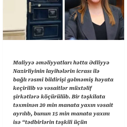
Maliyyə əməliyyatları hətta Ədliyyə
Nazirliyinin layihələrin icrası ilə
bağlı rəsmi bildirişi gəlməmiş həyata
keçirilib və vəsaitlər müxtəlif
şirkətlərə köçürülüb. Bir təşkilata
təxminən 20 min manata yaxın vəsait
ayrılıb, bunun 15 min manata yaxını
isə “tədbirlərin təşkili üçün