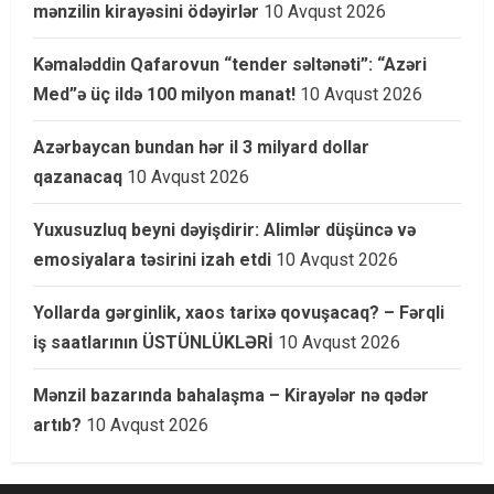
mənzilin kirayəsini ödəyirlər
10 Avqust 2026
Kəmaləddin Qafarovun “tender səltənəti”: “Azəri
Med”ə üç ildə 100 milyon manat!
10 Avqust 2026
Azərbaycan bundan hər il 3 milyard dollar
qazanacaq
10 Avqust 2026
Yuxusuzluq beyni dəyişdirir: Alimlər düşüncə və
emosiyalara təsirini izah etdi
10 Avqust 2026
Yollarda gərginlik, xaos tarixə qovuşacaq? – Fərqli
iş saatlarının ÜSTÜNLÜKLƏRİ
10 Avqust 2026
Mənzil bazarında bahalaşma – Kirayələr nə qədər
artıb?
10 Avqust 2026