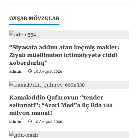
u
OXŞAR MÖVZULAR
e
R
e
“Siyasətə addım atan keçmiş makler:
Ziyalı müəllimdən ictimaiyyətə ciddi
a
xəbərdarlıq”
d
admin
10 Avqust 2026
i
Kəmaləddin Qafarovun “tender
n
səltənəti”: “Azəri Med”ə üç ildə 100
g
milyon manat!
admin
10 Avqust 2026