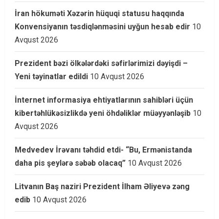
İran hökuməti Xəzərin hüquqi statusu haqqında
Konvensiyanın təsdiqlənməsini uyğun hesab edir
10
Avqust 2026
Prezident bəzi ölkələrdəki səfirlərimizi dəyişdi –
Yeni təyinatlar edildi
10 Avqust 2026
İnternet informasiya ehtiyatlarının sahibləri üçün
kibertəhlükəsizlikdə yeni öhdəliklər müəyyənləşib
10
Avqust 2026
Medvedev İrəvanı təhdid etdi- “Bu, Ermənistanda
daha pis şeylərə səbəb olacaq”
10 Avqust 2026
Litvanın Baş naziri Prezident İlham Əliyevə zəng
edib
10 Avqust 2026