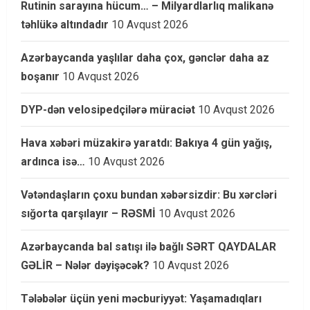
Rutinin sarayına hücum… – Milyardlarlıq malikanə
təhlükə altındadır
10 Avqust 2026
Azərbaycanda yaşlılar daha çox, gənclər daha az
boşanır
10 Avqust 2026
DYP-dən velosipedçilərə müraciət
10 Avqust 2026
Hava xəbəri müzakirə yaratdı: Bakıya 4 gün yağış,
ardınca isə…
10 Avqust 2026
Vətəndaşların çoxu bundan xəbərsizdir: Bu xərcləri
sığorta qarşılayır – RƏSMİ
10 Avqust 2026
Azərbaycanda bal satışı ilə bağlı SƏRT QAYDALAR
GƏLİR – Nələr dəyişəcək?
10 Avqust 2026
Tələbələr üçün yeni məcburiyyət: Yaşamadıqları