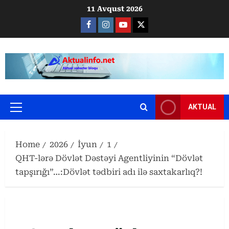
Skip
11 Avqust 2026
to
Facebook
Instagram
Youtube
X
content
AKTUAL
Primary
Menu
Home
2026
İyun
1
QHT-lərə Dövlət Dəstəyi Agentliyinin “Dövlət
tapşırığı”…:Dövlət tədbiri adı ilə saxtakarlıq?!