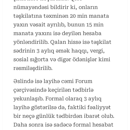
nümayəndəsi bildirir ki, onların
təşkilatına təxminən 20 min manata
yaxın vəsait ayrılıb, bunun 15 min
manata yaxını isə deyilən hesaba
yönləndirilib. Qalan hissə isə təşkilat
sədrinin 3 aylıq əmək haqqı, vergi,
sosial sığorta və digər ödənişlər kimi
rəsmiləşdirilib.
Əslində isə layihə cəmi Forum
çərçivəsində keçirilən tədbirlə
yekunlaşıb. Formal olaraq 3 aylıq
layihə göstərilsə də, faktiki fəaliyyət
bir neçə günlük tədbirdən ibarət olub.
Daha sonra isə sadəcə formal hesabat