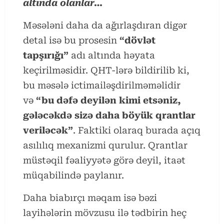
altında olanlar…
Məsələni daha da ağırlaşdıran digər
detal isə bu prosesin
“dövlət
tapşırığı”
adı altında həyata
keçirilməsidir. QHT-lərə bildirilib ki,
bu məsələ ictimailəşdirilməməlidir
və
“bu dəfə deyilən kimi etsəniz,
gələcəkdə sizə daha böyük qrantlar
veriləcək”
. Faktiki olaraq burada açıq
asılılıq mexanizmi qurulur. Qrantlar
müstəqil fəaliyyətə görə deyil, itaət
müqabilində paylanır.
Daha biabırçı məqam isə bəzi
layihələrin mövzusu ilə tədbirin heç