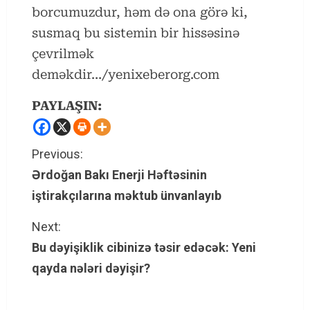
borcumuzdur, həm də ona görə ki,
susmaq bu sistemin bir hissəsinə
çevrilmək
deməkdir…/yenixeberorg.com
PAYLAŞIN:
C
Previous:
Ərdoğan Bakı Enerji Həftəsinin
o
iştirakçılarına məktub ünvanlayıb
n
Next:
t
Bu dəyişiklik cibinizə təsir edəcək: Yeni
qayda nələri dəyişir?
i
n