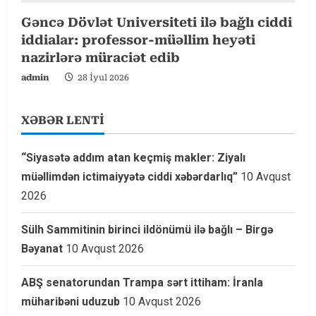
Gəncə Dövlət Universiteti ilə bağlı ciddi
iddialar: professor-müəllim heyəti
nazirlərə müraciət edib
admin
28 İyul 2026
XƏBƏR LENTİ
“Siyasətə addım atan keçmiş makler: Ziyalı
müəllimdən ictimaiyyətə ciddi xəbərdarlıq”
10 Avqust
2026
Sülh Sammitinin birinci ildönümü ilə bağlı – Birgə
Bəyanat
10 Avqust 2026
ABŞ senatorundan Trampa sərt ittiham: İranla
müharibəni uduzub
10 Avqust 2026