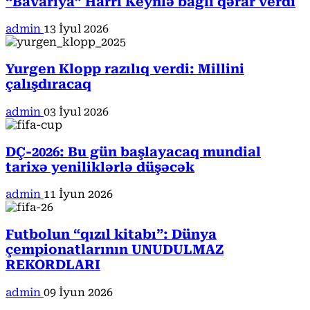
“Bavariya” Harri Keynlə bağlı qərar verdi
admin
13 İyul 2026
Yurgen Klopp razılıq verdi: Millini
çalışdıracaq
admin
03 İyul 2026
DÇ-2026: Bu gün başlayacaq mundial
tarixə yeniliklərlə düşəcək
admin
11 İyun 2026
Futbolun “qızıl kitabı”: Dünya
çempionatlarının UNUDULMAZ
REKORDLARI
admin
09 İyun 2026