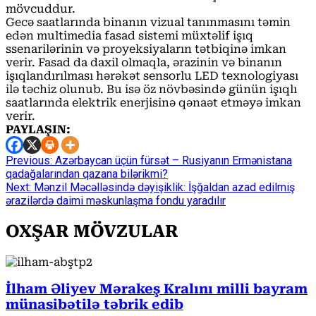
mövcuddur.
Gecə saatlarında binanın vizual tanınmasını təmin
edən multimedia fasad sistemi müxtəlif işıq
ssenarilərinin və proyeksiyaların tətbiqinə imkan
verir. Fasad da daxil olmaqla, ərazinin və binanın
işıqlandırılması hərəkət sensorlu LED texnologiyası
ilə təchiz olunub. Bu isə öz növbəsində günün işıqlı
saatlarında elektrik enerjisinə qənaət etməyə imkan
verir.
PAYLAŞIN:
Continue
Previous:
Azərbaycan üçün fürsət – Rusiyanın Ermənistana
qadağalarından qazana bilərikmi?
Reading
Next:
Mənzil Məcəlləsində dəyişiklik: İşğaldan azad edilmiş
ərazilərdə daimi məskunlaşma fondu yaradılır
OXŞAR MÖVZULAR
İlham Əliyev Mərakeş Kralını milli bayram
münasibətilə təbrik edib