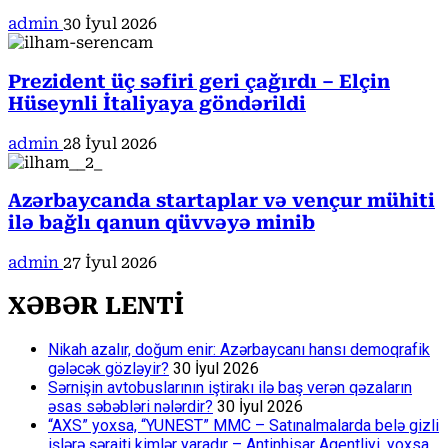
admin
30 İyul 2026
Prezident üç səfiri geri çağırdı – Elçin
Hüseynli İtaliyaya göndərildi
admin
28 İyul 2026
Azərbaycanda startaplar və vençur mühiti
ilə bağlı qanun qüvvəyə minib
admin
27 İyul 2026
XƏBƏR LENTİ
Nikah azalır, doğum enir: Azərbaycanı hansı demoqrafik
gələcək gözləyir?
30 İyul 2026
Sərnişin avtobuslarının iştirakı ilə baş verən qəzaların
əsas səbəbləri nələrdir?
30 İyul 2026
“AXS” yoxsa, “YUNEST” MMC – Satınalmalarda belə gizli
işlərə şəraiti kimlər yaradır – Antinhisar Agentliyi, yoxsa…