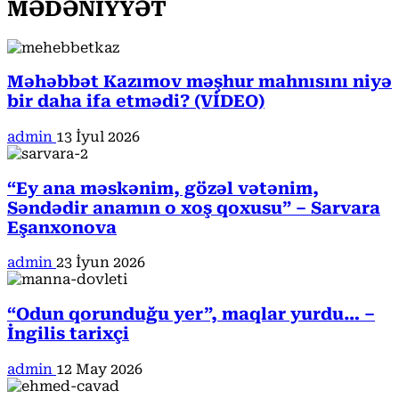
MƏDƏNİYYƏT
Məhəbbət Kazımov məşhur mahnısını niyə
bir daha ifa etmədi? (VİDEO)
admin
13 İyul 2026
“Ey ana məskənim, gözəl vətənim,
Səndədir anamın o xoş qoxusu” – Sarvara
Eşanxonova
admin
23 İyun 2026
“Odun qorunduğu yer”, maqlar yurdu… –
İngilis tarixçi
admin
12 May 2026