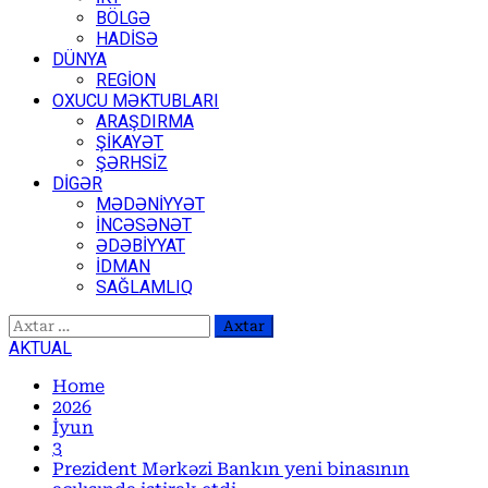
BÖLGƏ
HADİSƏ
DÜNYA
REGİON
OXUCU MƏKTUBLARI
ARAŞDIRMA
ŞİKAYƏT
ŞƏRHSİZ
DİGƏR
MƏDƏNİYYƏT
İNCƏSƏNƏT
ƏDƏBİYYAT
İDMAN
SAĞLAMLIQ
Axtarış:
AKTUAL
Home
2026
İyun
3
Prezident Mərkəzi Bankın yeni binasının