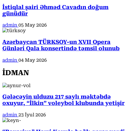
İstiqlal şairi Əhməd Cavadın doğum
günüdür
admin
05 May 2026
Azərbaycan TÜRKSOY-un XVII Opera
Günləri Qala konsertində təmsil olunub
admin
04 May 2026
İDMAN
Gələcəyin ulduzu 217 saylı məktəbdə
oxuyur, “İlkin” voleybol klubunda yetişir
admin
23 İyul 2026