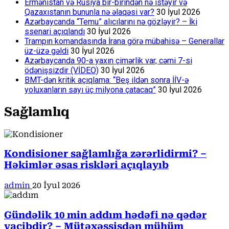
Ermənistan və Rusiya bir-birindən nə istəyir və
Qazaxıstanın bununla nə əlaqəsi var?
30 İyul 2026
Azərbaycanda “Temu” alıcılarını nə gözləyir? – İki
ssenari açıqlandı
30 İyul 2026
Trampın komandasında İrana görə mübahisə – Generallar
üz-üzə gəldi
30 İyul 2026
Azərbaycanda 90-a yaxın çimərlik var, cəmi 7-si
ödənişsizdir (VİDEO)
30 İyul 2026
BMT-dən kritik açıqlama: “Beş ildən sonra İİV-ə
yoluxanların sayı üç milyona çatacaq”
30 İyul 2026
Sağlamlıq
Kondisioner sağlamlığa zərərlidirmi? –
Həkimlər əsas riskləri açıqlayıb
admin
20 İyul 2026
Gündəlik 10 min addım hədəfi nə qədər
vacibdir? – Mütəxəssisdən mühüm