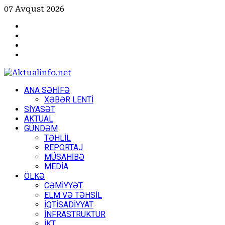
Skip
07 Avqust 2026
to
Facebook
content
Instagram
Youtube
X
Primary
ANA SƏHİFƏ
Menu
XƏBƏR LENTİ
SİYASƏT
AKTUAL
GÜNDƏM
TƏHLİL
REPORTAJ
MÜSAHİBƏ
MEDİA
ÖLKƏ
CƏMİYYƏT
ELM VƏ TƏHSİL
İQTİSADİYYAT
İNFRASTRUKTUR
İKT