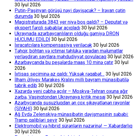
30 İyul 2026
Putin-Paşinyan görüşü nəyi dəyişəcək? – İrəvan çətin
durumda
30 İyul 2026
Magistraturada 3843 yer niyə boş qaldı? – Deputat və
ekspert fərqli səbəblər açıqladı
30 İyul 2026
Ukraynada azərbaycanlıların olduğu gəmiyə DRON
HÜCUMU EDİLDİ
30 İyul 2026
İxracatçılara kompensasiya veriləcək
30 İyul 2026
Təhqir, böhtan və ictimai təhlükə yaradan məlumatlar
yerləşdirən saytlara məhdudiyyət qoyulacaq
30 İyul 2026
Azərbaycanda bu peşələrdə maaş 10 minə çatır
30 İyul
2026
İxtisas seçiminə az qaldı: Yüksək rəqabət…
30 İyul 2026
İlham Əliyev Mərakeş Kralını milli bayram münasibətilə
təbrik edib
30 İyul 2026
Xəzərdə yeni cəbhə açılır – Moskva-Tehran oxuna ağır
zərbə, Vaşinqtondan Ukraynaya kritik mesaj
30 İyul 2026
Azərbycanda susuzluqdan ən çox şikayətlənən rayonlar
(SİYAHI)
30 İyul 2026
Ağ Evdə Zelenskiyə münasibətin dəyişməsinin səbəbi:
Tramp qalibləri sevir
30 İyul 2026
Elektromobil və hibrid sürənlərin nəzərinə! — Xəbərdarlıq
30 İyul 2026