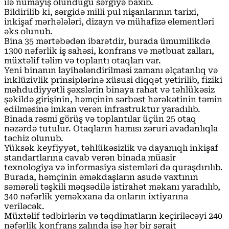
ilə nümayiş olunduğu sərgiyə baxıb.
Bildirilib ki, sərgidə milli pul nişanlarının tarixi,
inkişaf mərhələləri, dizayn və mühafizə elementləri
əks olunub.
Bina 35 mərtəbədən ibarətdir, burada ümumilikdə
1300 nəfərlik iş sahəsi, konfrans və mətbuat zalları,
müxtəlif təlim və toplantı otaqları var.
Yeni binanın layihələndirilməsi zamanı əlçatanlıq və
inklüzivlik prinsiplərinə xüsusi diqqət yetirilib, fiziki
məhdudiyyətli şəxslərin binaya rahat və təhlükəsiz
şəkildə girişinin, həmçinin sərbəst hərəkətinin təmin
edilməsinə imkan verən infrastruktur yaradılıb.
Binada rəsmi görüş və toplantılar üçün 25 otaq
nəzərdə tutulur. Otaqların hamısı zəruri avadanlıqla
təchiz olunub.
Yüksək keyfiyyət, təhlükəsizlik və dayanıqlı inkişaf
standartlarına cavab verən binada müasir
texnologiya və informasiya sistemləri də quraşdırılıb.
Burada, həmçinin əməkdaşların asudə vaxtının
səmərəli təşkili məqsədilə istirahət məkanı yaradılıb,
340 nəfərlik yeməkxana da onların ixtiyarına
veriləcək.
Müxtəlif tədbirlərin və təqdimatların keçiriləcəyi 240
nəfərlik konfrans zalında isə hər bir şərait