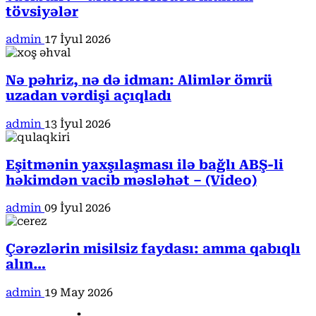
tövsiyələr
admin
17 İyul 2026
Nə pəhriz, nə də idman: Alimlər ömrü
uzadan vərdişi açıqladı
admin
13 İyul 2026
Eşitmənin yaxşılaşması ilə bağlı ABŞ-li
həkimdən vacib məsləhət – (Video)
admin
09 İyul 2026
Çərəzlərin misilsiz faydası: amma qabıqlı
alın…
admin
19 May 2026