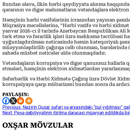
Bundan əlavə, ilkin hərbi qeydiyyata alınma haqqında 
qərarının və digər məlumatların vətəndaşlara elektron
Həmçinin hərbi vəzifələrinin icrasından yayınan şəxsl
Miqrasiya məcəllələrinə, “Hərbi vəzifə və hərbi xidmə
yanvar 2026-cı il tarixdə Azərbaycan Respublikası A
tərk etmə və fərarilik işləri üzrə məhkəmə təcrübəsi h
uyğunlaşdırılması nəticəsində həmin kateqoriyalı şəxslə
müəyyənləşdirilib çağırışa cəlb olunması, barələrind
sahədə müsbət nəticələr əldə olunmaqdadır.
Vətəndaşların korrupsiya və digər qanunsuz hallarla q
etmələri, həmçinin elektron xidmətlərdən yararlanmaq
Səfərbərlik və Hərbi Xidmətə Çağırış üzrə Dövlət Xidmət
korrupsiyaya qarşı mübarizəni bundan sonra da ardıcıl
PAYLAŞIN:
Continue
Previous:
Nazirin Qusar səfəri və arxasındakı “pul yığılması” qa
Next:
Peşə qabiliyyətinin itirilmə dərəcəsi müəyyən edildikdə bir
Reading
OXŞAR MÖVZULAR