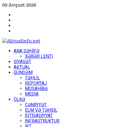
Skip
09 Avqust 2026
to
Facebook
content
Instagram
Youtube
X
Primary
ANA SƏHİFƏ
Menu
XƏBƏR LENTİ
SİYASƏT
AKTUAL
GÜNDƏM
TƏHLİL
REPORTAJ
MÜSAHİBƏ
MEDİA
ÖLKƏ
CƏMİYYƏT
ELM VƏ TƏHSİL
İQTİSADİYYAT
İNFRASTRUKTUR
İKT