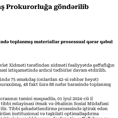
Baş Prokurorluğa göndərilib
sində toplanmış materiallar prosessual qərar qəbul
övlət Xidməti tərəfindən xidməti fəaliyyətdə şəffaflığın
i istiqamətində ardıcıl tədbirlər davam etdirilib.
vründə 75 əməkdaş (onlardan 42-si rəhbər heyət)
buraxılmış, 48 fakt üzrə 88 nəfər barəsində toplanmış
crasının təmini məqsədilə, 01 iyul 2024-cü il
n tibbi müayinəsi Əmək və Əhalinin Sosial Müdafiəsi
rilir. Tibbi şəhadətləndirmə prosesində iştirak edən
ilən institusional və təşkilati optimallaşdırma