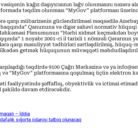
vəsiqənin kağız daşıyıcısının ləğv olunmasını nəzərə al
 formada təqdim olunması “MyGov” platforması üzərində 
ərə qarşı mübarizənin gücləndirilməsi məqsədilə Azərbay
t haqqında” Qanununa və digər sahəvi normativ hüquqi ak
li Məhkəməsi Plenumunun “Hərbi xidmət keçməkdən boyun
aqqında” 1 noyabr 2001-ci il tarixli 1 nömrəli Qərarının
rə qarşı məsuliyyət tədbirləri sərtləşdirilmiş, hüquq-mü
ə ölkədən getmək hüququnun müvəqqəti məhdudlaşdırılma
arşılaşdığı təqdirdə 9100 Çağrı Mərkəzinə və ya info@s
 və “MyGov” platformasına qoşulmaq üçün elektron kab
i fəaliyyətində şəffaflıq, obyektivlik və ictimai etimad
 şəkildə davam etdirəcəkdir.
lmaqalı – İddia
dəfəlik sığorta ödənişi tətbiq olunacaq