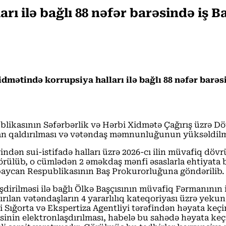
rı ilə bağlı 88 nəfər barəsində iş 
idmətində korrupsiya halları ilə bağlı 88 nəfər barə
spublikasının Səfərbərlik və Hərbi Xidmətə Çağırış üzrə D
dan qaldırılması və vətəndaş məmnunluğunun yüksəldilməs
rindən sui-istifadə halları üzrə 2026-cı ilin müvafiq dö
 görülüb, o cümlədən 2 əməkdaş mənfi əsaslarla ehtiyata 
rbaycan Respublikasının Baş Prokurorluğuna göndərilib.
dirilməsi ilə bağlı Ölkə Başçısının müvafiq Fərmanının i
rılan vətəndaşların 4 yararlılıq kateqoriyası üzrə yeku
i Sığorta və Ekspertiza Agentliyi tərəfindən həyata keçi
nin elektronlaşdırılması, habelə bu sahədə həyata keçir