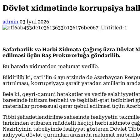
Dövlət xidmətində korrupsiya halla
admin
03 İyul 2026
Səfərbərlik və Hərbi Xidmətə Çağırış üzrə Dövlət X
edilməsi üçün Baş Prokurorluğa göndərilib.
Bu barədə xidmətdən məlumat verilib.
Bildirilib ki, cari ilin 6 ayı ərzində də Azərbaycan Re
artırılması, korrupsiyaya şərait yaradan amillərin ara
Belə ki, qeyri-qanuni hərəkətlər və vəzifə səlahiyyətlə
barəsində intizam tənbehi və təşkilati-ştat tədbirləri
materiallar prosessual qərar qəbul edilməsi üçün Azə
Tibbi şəhadətləndirilmə sahəsində fəaliyyətin təkmilləş
tarixindən etibarən müddətli həqiqi hərbi xidmətə çağı
Nazirliyinin tabeliyində fəaliyyət göstərən Dövlət Tibb
aidiyyəti dövlət qurumları arasında məlumat mübadiləsi