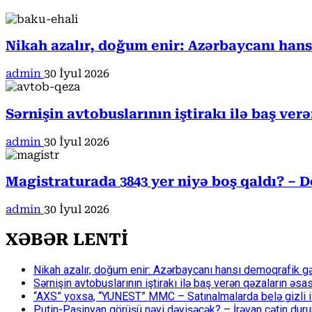
Nikah azalır, doğum enir: Azərbaycanı han
admin
30 İyul 2026
Sərnişin avtobuslarının iştirakı ilə baş ver
admin
30 İyul 2026
Magistraturada 3843 yer niyə boş qaldı? – D
admin
30 İyul 2026
XƏBƏR LENTİ
Nikah azalır, doğum enir: Azərbaycanı hansı demoqrafik g
Sərnişin avtobuslarının iştirakı ilə baş verən qəzaların əsa
“AXS” yoxsa, “YUNEST” MMC – Satınalmalarda belə gizli işlə
Putin-Paşinyan görüşü nəyi dəyişəcək? – İrəvan çətin du