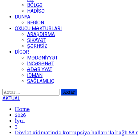
BÖLGƏ
HADİSƏ
DÜNYA
REGİON
OXUCU MƏKTUBLARI
ARAŞDIRMA
ŞİKAYƏT
ŞƏRHSİZ
DİGƏR
MƏDƏNİYYƏT
İNCƏSƏNƏT
ƏDƏBİYYAT
İDMAN
SAĞLAMLIQ
Axtarış:
AKTUAL
Home
2026
İyul
3
Dövlət xidmətində korrupsiya halları ilə bağlı 88