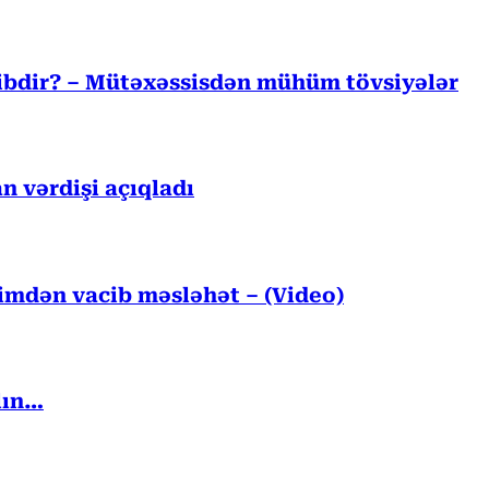
cibdir? – Mütəxəssisdən mühüm tövsiyələr
n vərdişi açıqladı
kimdən vacib məsləhət – (Video)
lın…