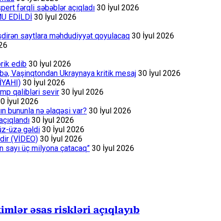
ert fərqli səbəblər açıqladı
30 İyul 2026
MU EDİLDİ
30 İyul 2026
əşdirən saytlara məhdudiyyət qoyulacaq
30 İyul 2026
026
rik edib
30 İyul 2026
bə, Vaşinqtondan Ukraynaya kritik mesaj
30 İyul 2026
İYAHI)
30 İyul 2026
p qalibləri sevir
30 İyul 2026
0 İyul 2026
ın bununla nə əlaqəsi var?
30 İyul 2026
açıqlandı
30 İyul 2026
üz-üzə gəldi
30 İyul 2026
dir (VİDEO)
30 İyul 2026
ın sayı üç milyona çatacaq”
30 İyul 2026
mlər əsas riskləri açıqlayıb