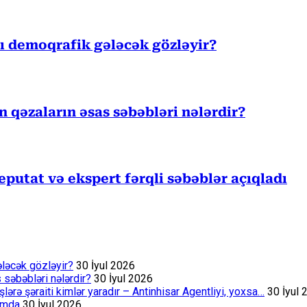
sı demoqrafik gələcək gözləyir?
ən qəzaların əsas səbəbləri nələrdir?
eputat və ekspert fərqli səbəblər açıqladı
ələcək gözləyir?
30 İyul 2026
s səbəbləri nələrdir?
30 İyul 2026
rə şəraiti kimlər yaradır – Antinhisar Agentliyi, yoxsa…
30 İyul 
rumda
30 İyul 2026