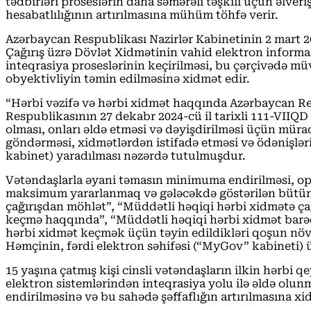
tədbirləri proseslərin daha səmərəli təşkili üçün əlveri
hesabatlılığının artırılmasına mühüm töhfə verir.
Azərbaycan Respublikası Nazirlər Kabinetinin 2 mart 202
Çağırış üzrə Dövlət Xidmətinin vahid elektron inform
inteqrasiya proseslərinin keçirilməsi, bu çərçivədə mü
obyektivliyin təmin edilməsinə xidmət edir.
“Hərbi vəzifə və hərbi xidmət haqqında Azərbaycan Re
Respublikasının 27 dekabr 2024-cü il tarixli 111-VIIQD 
olması, onları əldə etməsi və dəyişdirilməsi üçün müra
göndərməsi, xidmətlərdən istifadə etməsi və ödənişlər
kabinet) yaradılması nəzərdə tutulmuşdur.
Vətəndaşlarla əyani təmasın minimuma endirilməsi, o
maksimum yararlanmaq və gələcəkdə göstərilən bütün x
çağırışdan möhlət”, “Müddətli həqiqi hərbi xidmətə ç
keçmə haqqında”, “Müddətli həqiqi hərbi xidmət barədə
hərbi xidmət keçmək üçün təyin edildikləri qoşun nö
Həmçinin, fərdi elektron səhifəsi (“MyGov” kabineti) 
15 yaşına çatmış kişi cinsli vətəndaşların ilkin hərbi
elektron sistemlərindən inteqrasiya yolu ilə əldə olu
endirilməsinə və bu sahədə şəffaflığın artırılmasına xi