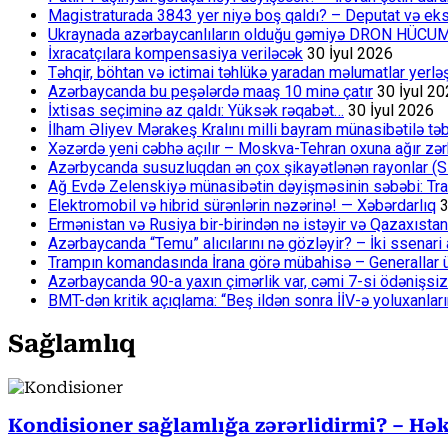
Magistraturada 3843 yer niyə boş qaldı? – Deputat və eksp
Ukraynada azərbaycanlıların olduğu gəmiyə DRON HÜCU
İxracatçılara kompensasiya veriləcək
30 İyul 2026
Təhqir, böhtan və ictimai təhlükə yaradan məlumatlar yerl
Azərbaycanda bu peşələrdə maaş 10 minə çatır
30 İyul 2
İxtisas seçiminə az qaldı: Yüksək rəqabət…
30 İyul 2026
İlham Əliyev Mərakeş Kralını milli bayram münasibətilə təb
Xəzərdə yeni cəbhə açılır – Moskva-Tehran oxuna ağır zər
Azərbycanda susuzluqdan ən çox şikayətlənən rayonlar (S
Ağ Evdə Zelenskiyə münasibətin dəyişməsinin səbəbi: Tram
Elektromobil və hibrid sürənlərin nəzərinə! — Xəbərdarlıq
3
Ermənistan və Rusiya bir-birindən nə istəyir və Qazaxıstan
Azərbaycanda “Temu” alıcılarını nə gözləyir? – İki ssenari 
Trampın komandasında İrana görə mübahisə – Generallar 
Azərbaycanda 90-a yaxın çimərlik var, cəmi 7-si ödənişsiz
BMT-dən kritik açıqlama: “Beş ildən sonra İİV-ə yoluxanlar
Sağlamlıq
Kondisioner sağlamlığa zərərlidirmi? – Həki