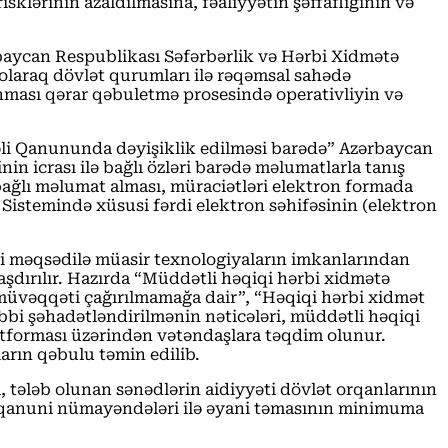
isklərinin azaldılmasına, fəaliyyətin şəffaflığının və
ərbaycan Respublikası Səfərbərlik və Hərbi Xidmətə
olaraq dövlət qurumları ilə rəqəmsal sahədə
unması qərar qəbuletmə prosesində operativliyin və
rəli Qanununda dəyişiklik edilməsi barədə” Azərbaycan
n icrası ilə bağlı özləri barədə məlumatlarla tanış
bağlı məlumat alması, müraciətləri elektron formada
istemində xüsusi fərdi elektron səhifəsinin (elektron
i məqsədilə müasir texnologiyaların imkanlarından
dırılır. Hazırda “Müddətli həqiqi hərbi xidmətə
 müvəqqəti çağırılmamağa dair”, “Həqiqi hərbi xidmət
bbi şəhadətləndirilmənin nəticələri, müddətli həqiqi
tforması üzərindən vətəndaşlara təqdim olunur.
arın qəbulu təmin edilib.
, tələb olunan sənədlərin aidiyyəti dövlət orqanlarının
 və qanuni nümayəndələri ilə əyani təmasının minimuma