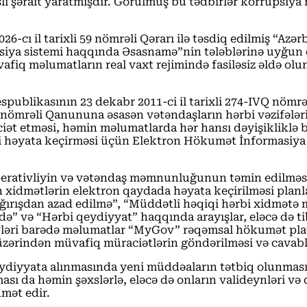
şli şərait yaratmışdır. Görülmüş bu tədbirlər korrupsiya r
6-cı il tarixli 59 nömrəli Qərarı ilə təsdiq edilmiş “Az
asiya sistemi haqqında Əsasnamə”nin tələblərinə uyğun 
vafiq məlumatların real vaxt rejimində fasiləsiz əldə ol
spublikasının 23 dekabr 2011-ci il tarixli 274-IVQ nöm
nömrəli Qanununa əsasən vətəndaşların hərbi vəzifələrini
ciət etməsi, həmin məlumatlarda hər hansı dəyişikliklə 
i həyata keçirməsi üçün Elektron Hökumət İnformasiya S
perativliyin və vətəndaş məmnunluğunun təmin edilməs
idmətlərin elektron qaydada həyata keçirilməsi planlaş
ağırışdan azad edilmə”, “Müddətli həqiqi hərbi xidmətə
” və “Hərbi qeydiyyat” haqqında arayışlar, eləcə də ti
vləri barədə məlumatlar “MyGov” rəqəmsal hökumət pla
üzərindən müvafiq müraciətlərin göndərilməsi və cavabl
 qeydiyyata alınmasında yeni müddəaların tətbiq olunması
nması da həmin şəxslərlə, eləcə də onların valideynləri
dmət edir.