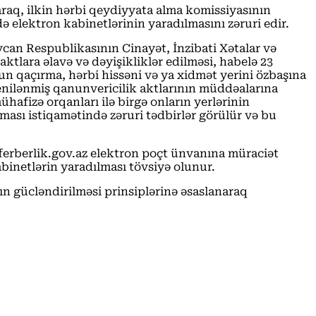
araq, ilkin hərbi qeydiyyata alma komissiyasının
elektron kabinetlərinin yaradılmasını zəruri edir.
can Respublikasının Cinayət, İnzibati Xətalar və
tlara əlavə və dəyişikliklər edilməsi, habelə 23
 qaçırma, hərbi hissəni və ya xidmət yerini özbaşına
 yenilənmiş qanunvericilik aktlarının müddəalarına
hafizə orqanları ilə birgə onların yerlərinin
sı istiqamətində zəruri tədbirlər görülür və bu
eferberlik.gov.az elektron poçt ünvanına müraciət
inetlərin yaradılması tövsiyə olunur.
ın gücləndirilməsi prinsiplərinə əsaslanaraq