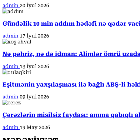
admin
20 İyul 2026
Gündəlik 10 min addım hədəfi nə qədər va
admin
17 İyul 2026
Nə pəhriz, nə də idman: Alimlər ömrü uzada
admin
13 İyul 2026
Eşitmənin yaxşılaşması ilə bağlı ABŞ-li hə
admin
09 İyul 2026
Çərəzlərin misilsiz faydası: amma qabıqlı a
admin
19 May 2026