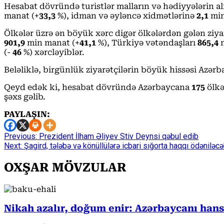
Hesabat dövründə turistlər malların və hədiyyələrin 
manat (+
33,3
%), idman və əyləncə xidmətlərinə
2,1
min
Ölkələr üzrə ən böyük xərc digər ölkələrdən gələn ziy
901,9
min manat (+
41,1
%), Türkiyə vətəndaşları
865,4
m
(-
46
%) xərcləyiblər.
Beləliklə, birgünlük ziyarətçilərin böyük hissəsi Azərb
Qeyd edək ki, hesabat dövründə Azərbaycana
175
ölk
şəxs gəlib.
PAYLAŞIN:
Continue
Previous:
Prezident İlham Əliyev Stiv Deynsi qəbul edib
Next:
Şagird, tələbə və könüllülərə icbari sığorta haqqı ödəniləc
Reading
OXŞAR MÖVZULAR
Nikah azalır, doğum enir: Azərbaycanı han