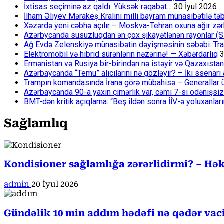
İxtisas seçiminə az qaldı: Yüksək rəqabət…
30 İyul 2026
İlham Əliyev Mərakeş Kralını milli bayram münasibətilə təb
Xəzərdə yeni cəbhə açılır – Moskva-Tehran oxuna ağır zər
Azərbycanda susuzluqdan ən çox şikayətlənən rayonlar (S
Ağ Evdə Zelenskiyə münasibətin dəyişməsinin səbəbi: Tram
Elektromobil və hibrid sürənlərin nəzərinə! — Xəbərdarlıq
3
Ermənistan və Rusiya bir-birindən nə istəyir və Qazaxıstan
Azərbaycanda “Temu” alıcılarını nə gözləyir? – İki ssenari 
Trampın komandasında İrana görə mübahisə – Generallar 
Azərbaycanda 90-a yaxın çimərlik var, cəmi 7-si ödənişsiz
BMT-dən kritik açıqlama: “Beş ildən sonra İİV-ə yoluxanlar
Sağlamlıq
Kondisioner sağlamlığa zərərlidirmi? – Həki
admin
20 İyul 2026
Gündəlik 10 min addım hədəfi nə qədər va