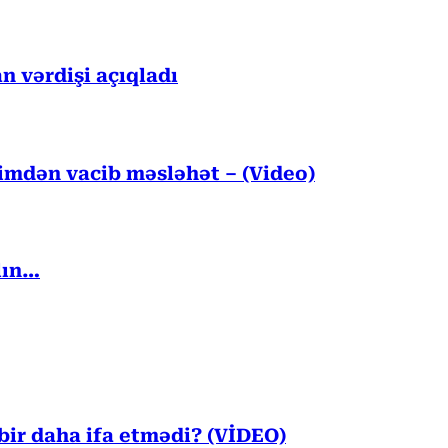
n vərdişi açıqladı
kimdən vacib məsləhət – (Video)
lın…
ir daha ifa etmədi? (VİDEO)