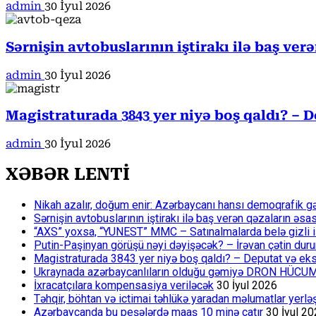
admin
30 İyul 2026
Sərnişin avtobuslarının iştirakı ilə baş ver
admin
30 İyul 2026
Magistraturada 3843 yer niyə boş qaldı? – D
admin
30 İyul 2026
XƏBƏR LENTİ
Nikah azalır, doğum enir: Azərbaycanı hansı demoqrafik g
Sərnişin avtobuslarının iştirakı ilə baş verən qəzaların əsa
“AXS” yoxsa, “YUNEST” MMC – Satınalmalarda belə gizli işlə
Putin-Paşinyan görüşü nəyi dəyişəcək? – İrəvan çətin du
Magistraturada 3843 yer niyə boş qaldı? – Deputat və eksp
Ukraynada azərbaycanlıların olduğu gəmiyə DRON HÜCU
İxracatçılara kompensasiya veriləcək
30 İyul 2026
Təhqir, böhtan və ictimai təhlükə yaradan məlumatlar yerl
Azərbaycanda bu peşələrdə maaş 10 minə çatır
30 İyul 2