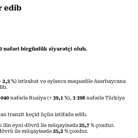
r edib
 nəfəri birgünlük ziyarətçi olub.
-
2,3
%) istirahət və əyləncə məqsədilə Azərbaycana
lib.
 040
nəfərlə Rusiya (+
39,1
%),
3 398
nəfərlə Türkiyə
n tranzit keçid üçün istifadə edib.
n ilin eyni dövrü ilə müqayisədə
25,7
% çoxdur.
 dövrü ilə müqayisədə
25,2
% çoxdur.