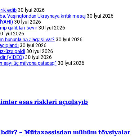
rik edib
30 İyul 2026
bə, Vaşinqtondan Ukraynaya kritik mesaj
30 İyul 2026
İYAHI)
30 İyul 2026
p qalibləri sevir
30 İyul 2026
0 İyul 2026
ın bununla nə əlaqəsi var?
30 İyul 2026
açıqlandı
30 İyul 2026
üz-üzə gəldi
30 İyul 2026
dir (VİDEO)
30 İyul 2026
ın sayı üç milyona çatacaq”
30 İyul 2026
mlər əsas riskləri açıqlayıb
cibdir? – Mütəxəssisdən mühüm tövsiyələr