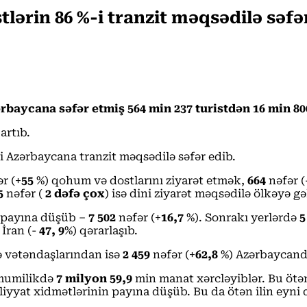
lərin 86 %-i tranzit məqsədilə səfə
baycana səfər etmiş 564 min 237 turistdən 16 min 800
artıb.
i Azərbaycana tranzit məqsədilə səfər edib.
r (+
55
%) qohum və dostlarını ziyarət etmək,
664
nəfər (
5
nəfər (
2 dəfə çox
) isə dini ziyarət məqsədilə ölkəyə gə
n payına düşüb –
7 502
nəfər (+
16,7
%). Sonrakı yerlərdə
5
 İran (-
47, 9
%) qərarlaşıb.
ə vətəndaşlarından isə
2 459
nəfər (+
62,8
%) Azərbaycanda
ümumilikdə
7 milyon 59,9
min manat xərcləyiblər. Bu ötə
liyyat xidmətlərinin payına düşüb. Bu da ötən ilin eyni