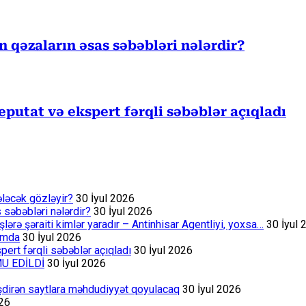
ən qəzaların əsas səbəbləri nələrdir?
eputat və ekspert fərqli səbəblər açıqladı
ələcək gözləyir?
30 İyul 2026
s səbəbləri nələrdir?
30 İyul 2026
rə şəraiti kimlər yaradır – Antinhisar Agentliyi, yoxsa…
30 İyul 
rumda
30 İyul 2026
ert fərqli səbəblər açıqladı
30 İyul 2026
MU EDİLDİ
30 İyul 2026
əşdirən saytlara məhdudiyyət qoyulacaq
30 İyul 2026
026