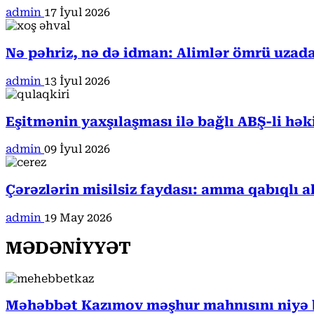
admin
17 İyul 2026
Nə pəhriz, nə də idman: Alimlər ömrü uzada
admin
13 İyul 2026
Eşitmənin yaxşılaşması ilə bağlı ABŞ-li hə
admin
09 İyul 2026
Çərəzlərin misilsiz faydası: amma qabıqlı a
admin
19 May 2026
MƏDƏNİYYƏT
Məhəbbət Kazımov məşhur mahnısını niyə b