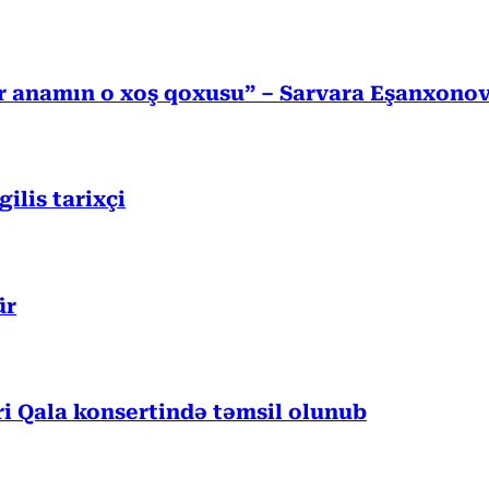
r anamın o xoş qoxusu” – Sarvara Eşanxono
lis tarixçi
ür
 Qala konsertində təmsil olunub