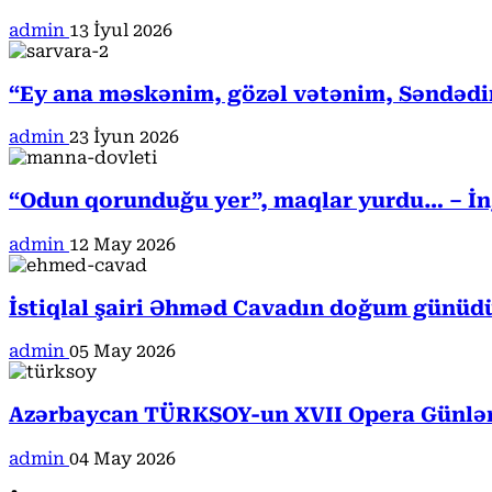
admin
13 İyul 2026
“Ey ana məskənim, gözəl vətənim, Səndədi
admin
23 İyun 2026
“Odun qorunduğu yer”, maqlar yurdu… – İngi
admin
12 May 2026
İstiqlal şairi Əhməd Cavadın doğum günüd
admin
05 May 2026
Azərbaycan TÜRKSOY-un XVII Opera Günləri
admin
04 May 2026