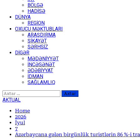
BÖLGƏ
HADİSƏ
DÜNYA
REGİON
OXUCU MƏKTUBLARI
ARAŞDIRMA
ŞİKAYƏT
ŞƏRHSİZ
DİGƏR
MƏDƏNİYYƏT
İNCƏSƏNƏT
ƏDƏBİYYAT
İDMAN
SAĞLAMLIQ
Axtarış:
AKTUAL
Home
2026
İyul
7
Azərbaycana gələn birgünlük turistlərin 86 %-i tr