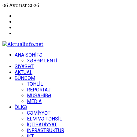
Skip
06 Avqust 2026
to
Facebook
content
Instagram
Youtube
X
Primary
ANA SƏHİFƏ
Menu
XƏBƏR LENTİ
SİYASƏT
AKTUAL
GÜNDƏM
TƏHLİL
REPORTAJ
MÜSAHİBƏ
MEDİA
ÖLKƏ
CƏMİYYƏT
ELM VƏ TƏHSİL
İQTİSADİYYAT
İNFRASTRUKTUR
İKT