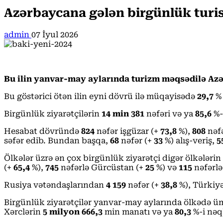
Azərbaycana gələn birgünlük turist
admin
07 İyul 2026
Bu ilin yanvar-may aylarında turizm məqsədilə Azər
Bu göstərici ötən ilin eyni dövrü ilə müqayisədə
29,7
% 
Birgünlük ziyarətçilərin
14 min 381
nəfəri və ya
85,6
%-
Hesabat dövründə
824
nəfər işgüzar (+
73,8
%),
808
nəfə
səfər edib. Bundan başqa,
68
nəfər (+
33
%) alış-veriş,
5
Ölkələr üzrə ən çox birgünlük ziyarətçi digər ölkələri
(+
65,4
%),
745
nəfərlə Gürcüstan (+
25
%) və
115
nəfərlə
Rusiya vətəndaşlarından
4 159
nəfər (+
38,8
%), Türkiy
Birgünlük ziyarətçilər yanvar-may aylarında ölkədə 
Xərclərin
5 milyon 666,3
min manatı və ya
80,3
%-i nəq