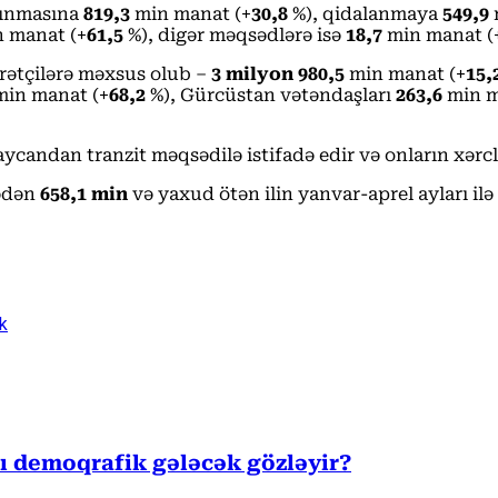
alınmasına
819,3
min manat (+
30,8
%), qidalanmaya
549,9
 manat (+
61,5
%), digər məqsədlərə isə
18,7
min manat (
arətçilərə məxsus olub –
3 milyon 980,5
min manat (+
15,
in manat (+
68,2
%), Gürcüstan vətəndaşları
263,6
min m
aycandan tranzit məqsədilə istifadə edir və onların xərcl
ədən
658,1 min
və yaxud ötən ilin yanvar-aprel ayları i
ək
sı demoqrafik gələcək gözləyir?