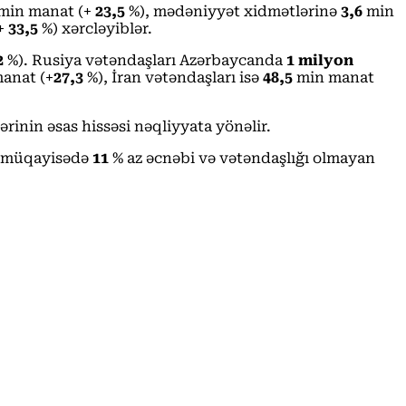
min manat (+
23,5
%), mədəniyyət xidmətlərinə
3,6
min
+
33,5
%) xərcləyiblər.
2
%). Rusiya vətəndaşları Azərbaycanda
1 milyon
anat (+
27,3
%), İran vətəndaşları isə
48,5
min manat
ərinin əsas hissəsi nəqliyyata yönəlir.
lə müqayisədə
11
% az əcnəbi və vətəndaşlığı olmayan