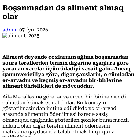
Boşanmadan da aliment almaq
olar
admin
07 İyul 2026
Aliment deyəndə çoxlarının ağlına boşanmadan
sonra tərəflərdən birinin digərinə uşaqlara görə
yaranan xərclər üçün ödədiyi vəsait gəlir. Ancaq
qanunvericiliyə görə, digər şəxslərin, o cümlədən
ər-arvadın və keçmiş ər-arvadın bir-birlərinə
aliment öhdəlikləri də mövcuddur.
Ailə Məcəlləsinə görə, ər və arvad bir-birinə maddi
cəhətdən kömək etməlidirlər. Bu köməyin
göstərilməsindən imtina edildikdə və ər-arvad
arasında alimentin ödənilməsi barədə saziş
olmadıqda aşağıdakı göstərilən şəxslər buna maddi
imkanı olan digər tərəfin aliment ödəməsini
məhkəmə qaydasında tələb etmək hüququna