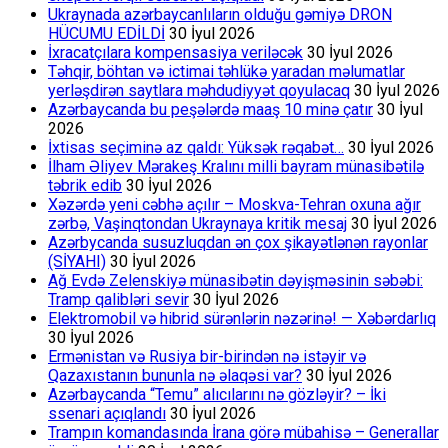
Ukraynada azərbaycanlıların olduğu gəmiyə DRON
HÜCUMU EDİLDİ
30 İyul 2026
İxracatçılara kompensasiya veriləcək
30 İyul 2026
Təhqir, böhtan və ictimai təhlükə yaradan məlumatlar
yerləşdirən saytlara məhdudiyyət qoyulacaq
30 İyul 2026
Azərbaycanda bu peşələrdə maaş 10 minə çatır
30 İyul
2026
İxtisas seçiminə az qaldı: Yüksək rəqabət…
30 İyul 2026
İlham Əliyev Mərakeş Kralını milli bayram münasibətilə
təbrik edib
30 İyul 2026
Xəzərdə yeni cəbhə açılır – Moskva-Tehran oxuna ağır
zərbə, Vaşinqtondan Ukraynaya kritik mesaj
30 İyul 2026
Azərbycanda susuzluqdan ən çox şikayətlənən rayonlar
(SİYAHI)
30 İyul 2026
Ağ Evdə Zelenskiyə münasibətin dəyişməsinin səbəbi:
Tramp qalibləri sevir
30 İyul 2026
Elektromobil və hibrid sürənlərin nəzərinə! — Xəbərdarlıq
30 İyul 2026
Ermənistan və Rusiya bir-birindən nə istəyir və
Qazaxıstanın bununla nə əlaqəsi var?
30 İyul 2026
Azərbaycanda “Temu” alıcılarını nə gözləyir? – İki
ssenari açıqlandı
30 İyul 2026
Trampın komandasında İrana görə mübahisə – Generallar