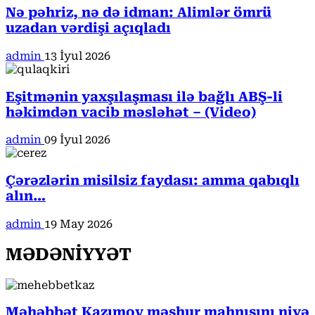
Nə pəhriz, nə də idman: Alimlər ömrü
uzadan vərdişi açıqladı
admin
13 İyul 2026
Eşitmənin yaxşılaşması ilə bağlı ABŞ-li
həkimdən vacib məsləhət – (Video)
admin
09 İyul 2026
Çərəzlərin misilsiz faydası: amma qabıqlı
alın…
admin
19 May 2026
MƏDƏNİYYƏT
Məhəbbət Kazımov məşhur mahnısını niyə