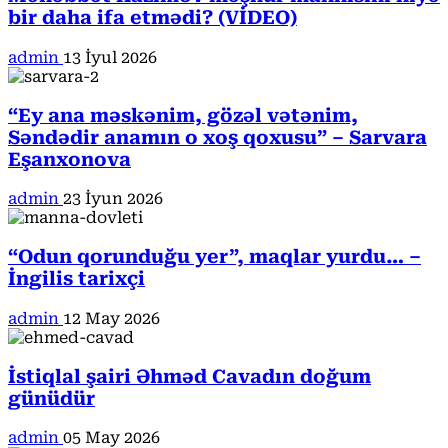
bir daha ifa etmədi? (VİDEO)
admin
13 İyul 2026
“Ey ana məskənim, gözəl vətənim,
Səndədir anamın o xoş qoxusu” – Sarvara
Eşanxonova
admin
23 İyun 2026
“Odun qorunduğu yer”, maqlar yurdu… –
İngilis tarixçi
admin
12 May 2026
İstiqlal şairi Əhməd Cavadın doğum
günüdür
admin
05 May 2026