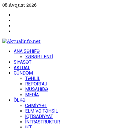
Skip
08 Avqust 2026
to
Facebook
content
Instagram
Youtube
X
Primary
ANA SƏHİFƏ
Menu
XƏBƏR LENTİ
SİYASƏT
AKTUAL
GÜNDƏM
TƏHLİL
REPORTAJ
MÜSAHİBƏ
MEDİA
ÖLKƏ
CƏMİYYƏT
ELM VƏ TƏHSİL
İQTİSADİYYAT
İNFRASTRUKTUR
İKT