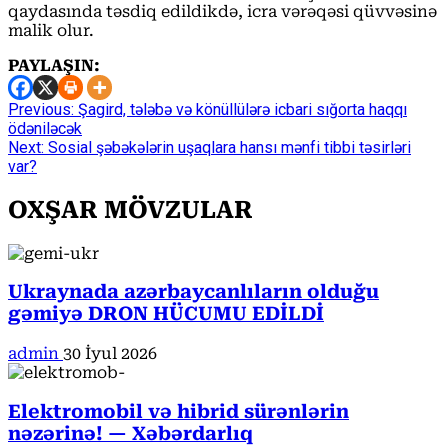
qaydasında təsdiq edildikdə, icra vərəqəsi qüvvəsinə
malik olur.
PAYLAŞIN:
Continue
Previous:
Şagird, tələbə və könüllülərə icbari sığorta haqqı
ödəniləcək
Reading
Next:
Sosial şəbəkələrin uşaqlara hansı mənfi tibbi təsirləri
var?
OXŞAR MÖVZULAR
Ukraynada azərbaycanlıların olduğu
gəmiyə DRON HÜCUMU EDİLDİ
admin
30 İyul 2026
Elektromobil və hibrid sürənlərin
nəzərinə! — Xəbərdarlıq