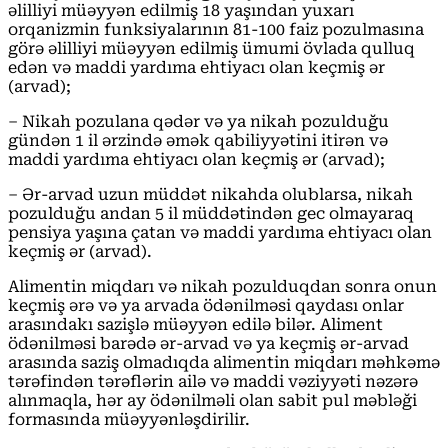
əlilliyi müəyyən edilmiş 18 yaşından yuxarı
orqanizmin funksiyalarının 81-100 faiz pozulmasına
görə əlilliyi müəyyən edilmiş ümumi övlada qulluq
edən və maddi yardıma ehtiyacı olan keçmiş ər
(arvad);
– Nikah pozulana qədər və ya nikah pozulduğu
gündən 1 il ərzində əmək qabiliyyətini itirən və
maddi yardıma ehtiyacı olan keçmiş ər (arvad);
– Ər-arvad uzun müddət nikahda olublarsa, nikah
pozulduğu andan 5 il müddətindən gec olmayaraq
pensiya yaşına çatan və maddi yardıma ehtiyacı olan
keçmiş ər (arvad).
Alimentin miqdarı və nikah pozulduqdan sonra onun
keçmiş ərə və ya arvada ödənilməsi qaydası onlar
arasındakı sazişlə müəyyən edilə bilər. Aliment
ödənilməsi barədə ər-arvad və ya keçmiş ər-arvad
arasında saziş olmadıqda alimentin miqdarı məhkəmə
tərəfindən tərəflərin ailə və maddi vəziyyəti nəzərə
alınmaqla, hər ay ödənilməli olan sabit pul məbləği
formasında müəyyənləşdirilir.