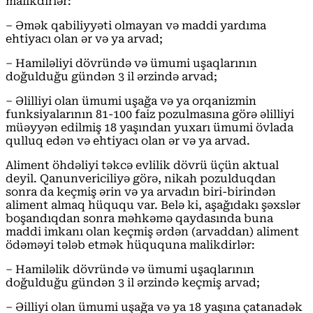
malikdirlər:
– Əmək qabiliyyəti olmayan və maddi yardıma
ehtiyacı olan ər və ya arvad;
– Hamiləliyi dövründə və ümumi uşaqlarının
doğulduğu gündən 3 il ərzində arvad;
– Əlilliyi olan ümumi uşağa və ya orqanizmin
funksiyalarının 81-100 faiz pozulmasına görə əlilliyi
müəyyən edilmiş 18 yaşından yuxarı ümumi övlada
qulluq edən və ehtiyacı olan ər və ya arvad.
Aliment öhdəliyi təkcə evlilik dövrü üçün aktual
deyil. Qanunvericiliyə görə, nikah pozulduqdan
sonra da keçmiş ərin və ya arvadın biri-birindən
aliment almaq hüququ var. Belə ki, aşağıdakı şəxslər
boşandıqdan sonra məhkəmə qaydasında buna
maddi imkanı olan keçmiş ərdən (arvaddan) aliment
ödəməyi tələb etmək hüququna malikdirlər:
– Hamiləlik dövründə və ümumi uşaqlarının
doğulduğu gündən 3 il ərzində keçmiş arvad;
– Əilliyi olan ümumi uşağa və ya 18 yaşına çatanadək