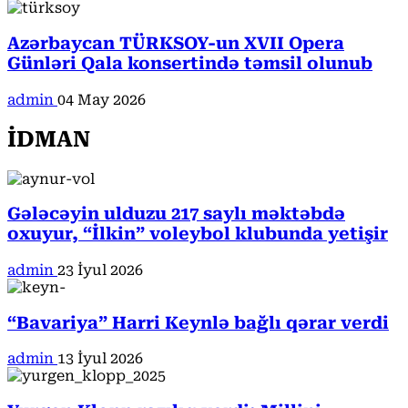
Azərbaycan TÜRKSOY-un XVII Opera
Günləri Qala konsertində təmsil olunub
admin
04 May 2026
İDMAN
Gələcəyin ulduzu 217 saylı məktəbdə
oxuyur, “İlkin” voleybol klubunda yetişir
admin
23 İyul 2026
“Bavariya” Harri Keynlə bağlı qərar verdi
admin
13 İyul 2026