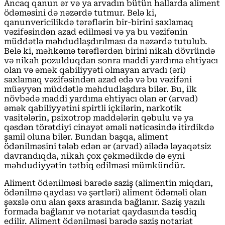
Ancaq qanun ər və ya arvadın bütün hallarda aliment
ödəməsini də nəzərdə tutmur. Belə ki,
qanunvericilikdə tərəflərin bir-birini saxlamaq
vəzifəsindən azad edilməsi və ya bu vəzifənin
müddətlə məhdudlaşdırılması da nəzərdə tutulub.
Belə ki, məhkəmə tərəflərdən birini nikah dövründə
və nikah pozulduqdan sonra maddi yardıma ehtiyacı
olan və əmək qabiliyyəti olmayan arvadı (əri)
saxlamaq vəzifəsindən azad edə və bu vəzifəni
müəyyən müddətlə məhdudlaşdıra bilər. Bu, ilk
növbədə maddi yardıma ehtiyacı olan ər (arvad)
əmək qabiliyyətini spirtli içkilərin, narkotik
vasitələrin, psixotrop maddələrin qəbulu və ya
qəsdən törətdiyi cinayət əməli nəticəsində itirdikdə
şamil oluna bilər. Bundan başqa, aliment
ödənilməsini tələb edən ər (arvad) ailədə ləyaqətsiz
davrandıqda, nikah çox çəkmədikdə də eyni
məhdudiyyətin tətbiq edilməsi mümkündür.
Aliment ödənilməsi barədə saziş (alimentin miqdarı,
ödənilmə qaydası və şərtləri) aliment ödəməli olan
şəxslə onu alan şəxs arasında bağlanır. Saziş yazılı
formada bağlanır və notariat qaydasında təsdiq
edilir. Aliment ödənilməsi barədə saziş notariat