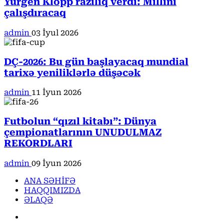
Yurgen Klopp razılıq verdi: Millini
çalışdıracaq
admin
03 İyul 2026
DÇ-2026: Bu gün başlayacaq mundial
tarixə yeniliklərlə düşəcək
admin
11 İyun 2026
Futbolun “qızıl kitabı”: Dünya
çempionatlarının UNUDULMAZ
REKORDLARI
admin
09 İyun 2026
ANA SƏHİFƏ
HAQQIMIZDA
ƏLAQƏ
Facebook