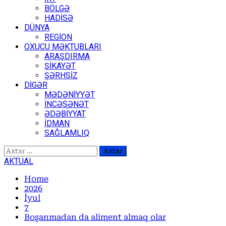
BÖLGƏ
HADİSƏ
DÜNYA
REGİON
OXUCU MƏKTUBLARI
ARAŞDIRMA
ŞİKAYƏT
ŞƏRHSİZ
DİGƏR
MƏDƏNİYYƏT
İNCƏSƏNƏT
ƏDƏBİYYAT
İDMAN
SAĞLAMLIQ
Axtarış:
AKTUAL
Home
2026
İyul
7
Boşanmadan da aliment almaq olar