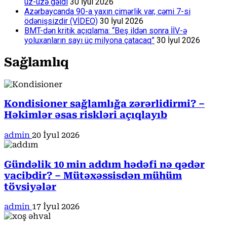
üz-üzə gəldi
30 İyul 2026
Azərbaycanda 90-a yaxın çimərlik var, cəmi 7-si
ödənişsizdir (VİDEO)
30 İyul 2026
BMT-dən kritik açıqlama: “Beş ildən sonra İİV-ə
yoluxanların sayı üç milyona çatacaq”
30 İyul 2026
Sağlamlıq
Kondisioner sağlamlığa zərərlidirmi? –
Həkimlər əsas riskləri açıqlayıb
admin
20 İyul 2026
Gündəlik 10 min addım hədəfi nə qədər
vacibdir? – Mütəxəssisdən mühüm
tövsiyələr
admin
17 İyul 2026