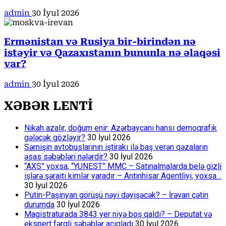
admin
30 İyul 2026
Ermənistan və Rusiya bir-birindən nə
istəyir və Qazaxıstanın bununla nə əlaqəsi
var?
admin
30 İyul 2026
XƏBƏR LENTİ
Nikah azalır, doğum enir: Azərbaycanı hansı demoqrafik
gələcək gözləyir?
30 İyul 2026
Sərnişin avtobuslarının iştirakı ilə baş verən qəzaların
əsas səbəbləri nələrdir?
30 İyul 2026
“AXS” yoxsa, “YUNEST” MMC – Satınalmalarda belə gizli
işlərə şəraiti kimlər yaradır – Antinhisar Agentliyi, yoxsa…
30 İyul 2026
Putin-Paşinyan görüşü nəyi dəyişəcək? – İrəvan çətin
durumda
30 İyul 2026
Magistraturada 3843 yer niyə boş qaldı? – Deputat və
ekspert fərqli səbəblər açıqladı
30 İyul 2026