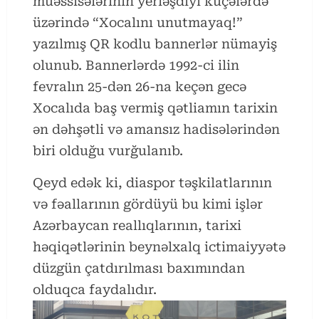
müəssisələrinin yerləşdiyi küçələrdə
üzərində “Xocalını unutmayaq!”
yazılmış QR kodlu bannerlər nümayiş
olunub. Bannerlərdə 1992-ci ilin
fevralın 25-dən 26-na keçən gecə
Xocalıda baş vermiş qətliamın tarixin
ən dəhşətli və amansız hadisələrindən
biri olduğu vurğulanıb.
Qeyd edək ki, diaspor təşkilatlarının
və fəallarının gördüyü bu kimi işlər
Azərbaycan reallıqlarının, tarixi
həqiqətlərinin beynəlxalq ictimaiyyətə
düzgün çatdırılması baxımından
olduqca faydalıdır.