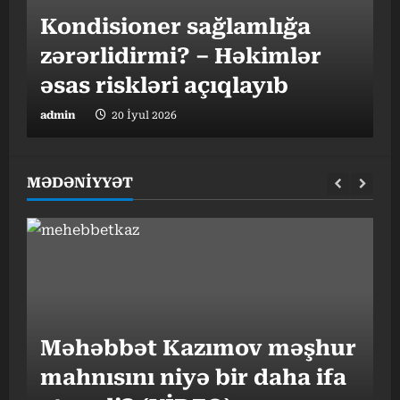
Kondisioner sağlamlığa
h
zərərlidirmi? – Həkimlər
əsas riskləri açıqlayıb
t
admin
20 İyul 2026
a
MƏDƏNİYYƏT
“
Məhəbbət Kazımov məşhur
v
mahnısını niyə bir daha ifa
o