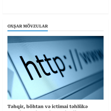
n
u
e
OXŞAR MÖVZULAR
R
e
a
d
i
n
g
Təhqir, böhtan və ictimai təhlükə