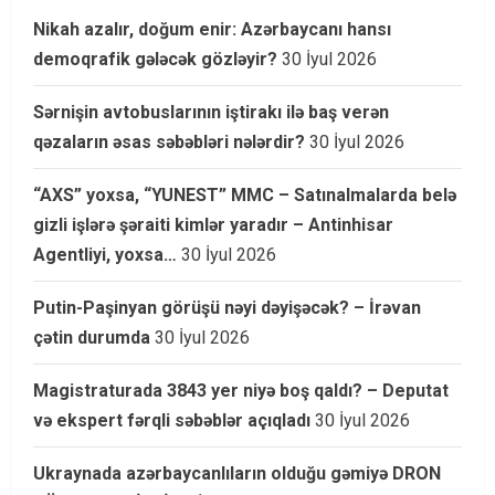
Nikah azalır, doğum enir: Azərbaycanı hansı
demoqrafik gələcək gözləyir?
30 İyul 2026
Sərnişin avtobuslarının iştirakı ilə baş verən
qəzaların əsas səbəbləri nələrdir?
30 İyul 2026
“AXS” yoxsa, “YUNEST” MMC – Satınalmalarda belə
gizli işlərə şəraiti kimlər yaradır – Antinhisar
Agentliyi, yoxsa…
30 İyul 2026
Putin-Paşinyan görüşü nəyi dəyişəcək? – İrəvan
çətin durumda
30 İyul 2026
Magistraturada 3843 yer niyə boş qaldı? – Deputat
və ekspert fərqli səbəblər açıqladı
30 İyul 2026
Ukraynada azərbaycanlıların olduğu gəmiyə DRON