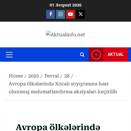
Skip
07 Avqust 2026
to
Facebook
Instagram
Youtube
X
content
AKTUAL
Primary
Menu
Home
2025
Fevral
28
Avropa ölkələrində Xocalı soyqrımına həsr
olunmuş məlumatlandırma aksiyaları keçirilib
Avropa ölkələrində