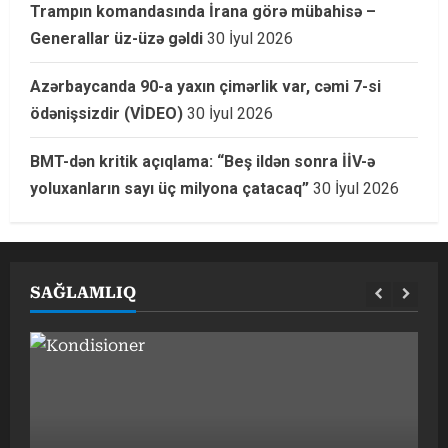
Trampın komandasında İrana görə mübahisə –
Generallar üz-üzə gəldi
30 İyul 2026
Azərbaycanda 90-a yaxın çimərlik var, cəmi 7-si
ödənişsizdir (VİDEO)
30 İyul 2026
BMT-dən kritik açıqlama: “Beş ildən sonra İİV-ə
yoluxanların sayı üç milyona çatacaq”
30 İyul 2026
SAĞLAMLIQ
G