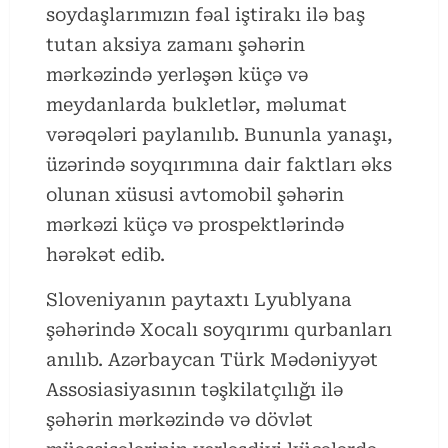
soydaşlarımızın fəal iştirakı ilə baş
tutan aksiya zamanı şəhərin
mərkəzində yerləşən küçə və
meydanlarda bukletlər, məlumat
vərəqələri paylanılıb. Bununla yanaşı,
üzərində soyqırımına dair faktları əks
olunan xüsusi avtomobil şəhərin
mərkəzi küçə və prospektlərində
hərəkət edib.
Sloveniyanın paytaxtı Lyublyana
şəhərində Xocalı soyqırımı qurbanları
anılıb. Azərbaycan Türk Mədəniyyət
Assosiasiyasının təşkilatçılığı ilə
şəhərin mərkəzində və dövlət