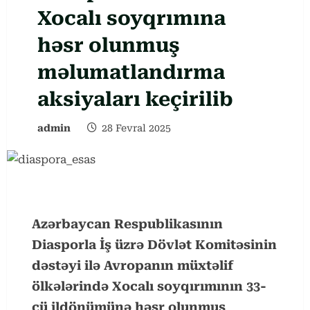
Xocalı soyqrımına
həsr olunmuş
məlumatlandırma
aksiyaları keçirilib
admin
28 Fevral 2025
Azərbaycan Respublikasının
Diasporla İş üzrə Dövlət Komitəsinin
dəstəyi ilə Avropanın müxtəlif
ölkələrində Xocalı soyqırımının 33-
cü ildönümünə həsr olunmuş