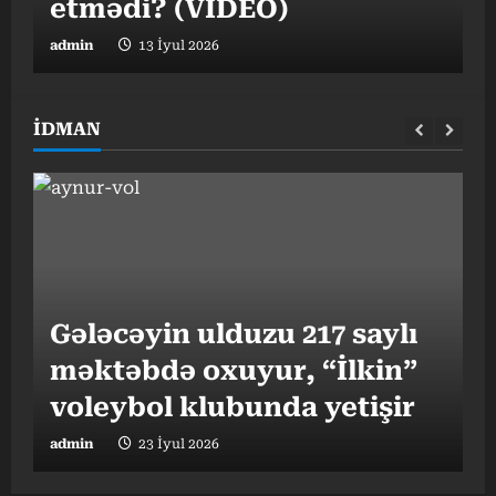
etmədi? (VİDEO)
admin
13 İyul 2026
a
İDMAN
Gələcəyin ulduzu 217 saylı
məktəbdə oxuyur, “İlkin”
“
I
voleybol klubunda yetişir
b
admin
23 İyul 2026
a