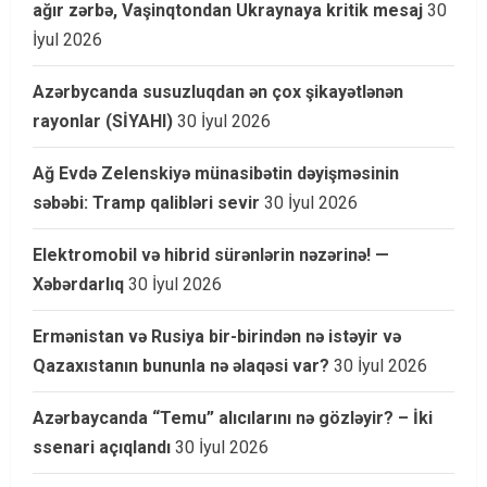
ağır zərbə, Vaşinqtondan Ukraynaya kritik mesaj
30
İyul 2026
Azərbycanda susuzluqdan ən çox şikayətlənən
rayonlar (SİYAHI)
30 İyul 2026
Ağ Evdə Zelenskiyə münasibətin dəyişməsinin
səbəbi: Tramp qalibləri sevir
30 İyul 2026
Elektromobil və hibrid sürənlərin nəzərinə! —
Xəbərdarlıq
30 İyul 2026
Ermənistan və Rusiya bir-birindən nə istəyir və
Qazaxıstanın bununla nə əlaqəsi var?
30 İyul 2026
Azərbaycanda “Temu” alıcılarını nə gözləyir? – İki
ssenari açıqlandı
30 İyul 2026