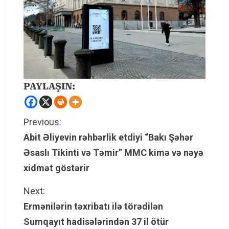
PAYLAŞIN:
C
Previous:
Abit Əliyevin rəhbərlik etdiyi “Bakı Şəhər
o
Əsaslı Tikinti və Təmir” MMC kimə və nəyə
n
xidmət göstərir
t
Next:
Ermənilərin təxribatı ilə törədilən
i
Sumqayıt hadisələrindən 37 il ötür