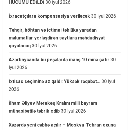
HÜCUMU EDİLDİ
30 İyul 2026
İxracatçılara kompensasiya veriləcək
30 İyul 2026
Təhqir, böhtan və ictimai təhlükə yaradan
məlumatlar yerləşdirən saytlara məhdudiyyət
qoyulacaq
30 İyul 2026
Azərbaycanda bu peşələrdə maaş 10 minə çatır
30
İyul 2026
İxtisas seçiminə az qaldı: Yüksək rəqabət…
30 İyul
2026
İlham Əliyev Mərakeş Kralını milli bayram
münasibətilə təbrik edib
30 İyul 2026
Xəzərdə yeni cəbhə açılır – Moskva-Tehran oxuna