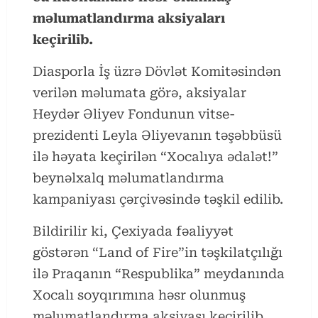
məlumatlandırma aksiyaları
keçirilib.
Diasporla İş üzrə Dövlət Komitəsindən
verilən məlumata görə, aksiyalar
Heydər Əliyev Fondunun vitse-
prezidenti Leyla Əliyevanın təşəbbüsü
ilə həyata keçirilən “Xocalıya ədalət!”
beynəlxalq məlumatlandırma
kampaniyası çərçivəsində təşkil edilib.
Bildirilir ki, Çexiyada fəaliyyət
göstərən “Land of Fire”in təşkilatçılığı
ilə Praqanın “Respublika” meydanında
Xocalı soyqırımına həsr olunmuş
məlumatlandırma aksiyası keçirilib.