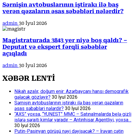
Sərnişin avtobuslarının iştirakı ilə baş
verən qəzaların əsas səbəbləri nələrdir?
admin
30 İyul 2026
Magistraturada 3843 yer niyə boş qaldı? –
Deputat və ekspert fərqli səbəblər
açıqladı
admin
30 İyul 2026
XƏBƏR LENTİ
Nikah azalır, doğum enir: Azərbaycanı hansı demoqrafik
gələcək gözləyir?
30 İyul 2026
Sərnişin avtobuslarının iştirakı ilə baş verən qəzaların
əsas səbəbləri nələrdir?
30 İyul 2026
“AXS” yoxsa, “YUNEST” MMC – Satınalmalarda belə gizli
işlərə şəraiti kimlər yaradır – Antinhisar Agentliyi, yoxsa…
30 İyul 2026
Putin-Paşinyan görüşü nəyi dəyişəcək? – İrəvan çətin