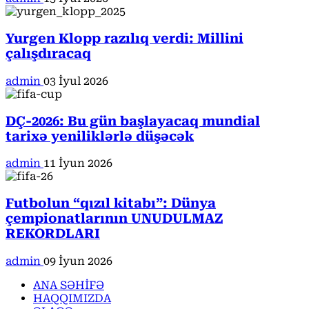
Yurgen Klopp razılıq verdi: Millini
çalışdıracaq
admin
03 İyul 2026
DÇ-2026: Bu gün başlayacaq mundial
tarixə yeniliklərlə düşəcək
admin
11 İyun 2026
Futbolun “qızıl kitabı”: Dünya
çempionatlarının UNUDULMAZ
REKORDLARI
admin
09 İyun 2026
ANA SƏHİFƏ
HAQQIMIZDA