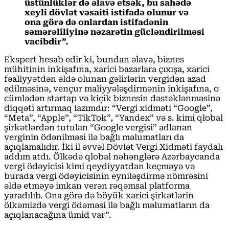
üstünlüklər də əlavə etsək, bu sahədə
xeyli dövlət vəsaiti istifadə olunur və
ona görə də onlardan istifadənin
səmərəliliyinə nəzarətin gücləndirilməsi
vacibdir”.
Ekspert hesab edir ki, bundan əlavə, biznes
mühitinin inkişafına, xarici bazarlara çıxışa, xarici
fəaliyyətdən əldə olunan gəlirlərin vergidən azad
edilməsinə, vençur maliyyələşdirmənin inkişafına, o
cümlədən startap və kiçik biznesin dəstəklənməsinə
diqqəti artırmaq lazımdır: “Vergi xidməti “Google”,
“Meta”, “Apple”, “TikTok”, “Yandex” və s. kimi qlobal
şirkətlərdən tutulan “Google vergisi” adlanan
verginin ödənilməsi ilə bağlı məlumatları da
açıqlamalıdır. İki il əvvəl Dövlət Vergi Xidməti faydalı
addım atdı. Ölkədə qlobal nəhənglərə Azərbaycanda
vergi ödəyicisi kimi qeydiyyatdan keçməyə və
burada vergi ödəyicisinin eyniləşdirmə nömrəsini
əldə etməyə imkan verən rəqəmsal platforma
yaradılıb. Ona görə də böyük xarici şirkətlərin
ölkəmizdə vergi ödəməsi ilə bağlı məlumatların da
açıqlanacağına ümid var”.