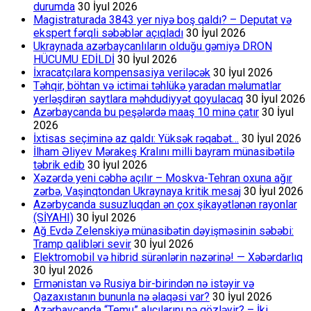
durumda
30 İyul 2026
Magistraturada 3843 yer niyə boş qaldı? – Deputat və
ekspert fərqli səbəblər açıqladı
30 İyul 2026
Ukraynada azərbaycanlıların olduğu gəmiyə DRON
HÜCUMU EDİLDİ
30 İyul 2026
İxracatçılara kompensasiya veriləcək
30 İyul 2026
Təhqir, böhtan və ictimai təhlükə yaradan məlumatlar
yerləşdirən saytlara məhdudiyyət qoyulacaq
30 İyul 2026
Azərbaycanda bu peşələrdə maaş 10 minə çatır
30 İyul
2026
İxtisas seçiminə az qaldı: Yüksək rəqabət…
30 İyul 2026
İlham Əliyev Mərakeş Kralını milli bayram münasibətilə
təbrik edib
30 İyul 2026
Xəzərdə yeni cəbhə açılır – Moskva-Tehran oxuna ağır
zərbə, Vaşinqtondan Ukraynaya kritik mesaj
30 İyul 2026
Azərbycanda susuzluqdan ən çox şikayətlənən rayonlar
(SİYAHI)
30 İyul 2026
Ağ Evdə Zelenskiyə münasibətin dəyişməsinin səbəbi:
Tramp qalibləri sevir
30 İyul 2026
Elektromobil və hibrid sürənlərin nəzərinə! — Xəbərdarlıq
30 İyul 2026
Ermənistan və Rusiya bir-birindən nə istəyir və
Qazaxıstanın bununla nə əlaqəsi var?
30 İyul 2026
Azərbaycanda “Temu” alıcılarını nə gözləyir? – İki