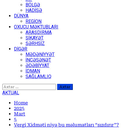
BÖLGƏ
HADİSƏ
DÜNYA
REGİON
OXUCU MƏKTUBLARI
ARAŞDIRMA
ŞİKAYƏT
ŞƏRHSİZ
DİGƏR
MƏDƏNİYYƏT
İNCƏSƏNƏT
ƏDƏBİYYAT
İDMAN
SAĞLAMLIQ
Axtarış:
AKTUAL
Home
2025
Mart
5
Vergi Xidməti niyə bu məlumatları “sızdırır”?