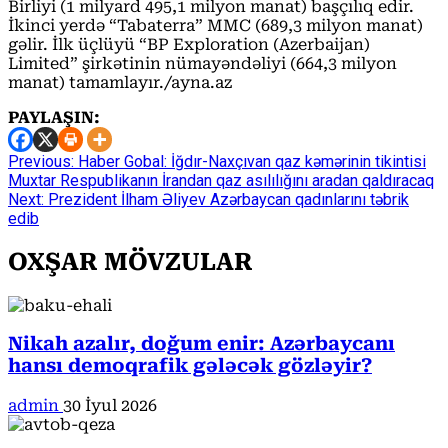
Birliyi (1 milyard 495,1 milyon manat) başçılıq edir.
İkinci yerdə “Tabaterra” MMC (689,3 milyon manat)
gəlir. İlk üçlüyü “BP Exploration (Azerbaijan)
Limited” şirkətinin nümayəndəliyi (664,3 milyon
manat) tamamlayır./ayna.az
PAYLAŞIN:
Continue
Previous:
Haber Gobal: İğdır-Naxçıvan qaz kəmərinin tikintisi
Muxtar Respublikanın İrandan qaz asılılığını aradan qaldıracaq
Reading
Next:
Prezident İlham Əliyev Azərbaycan qadınlarını təbrik
edib
OXŞAR MÖVZULAR
Nikah azalır, doğum enir: Azərbaycanı
hansı demoqrafik gələcək gözləyir?
admin
30 İyul 2026