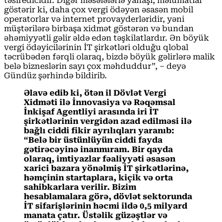
təsiredicidir. Digər məsələlərlə yanaşı, məlumatlar
göstərir ki, daha çox vergi ödəyən əsasən mobil
operatorlar və internet provayderləridir, yəni
müştərilərə birbaşa xidmət göstərən və bundan
əhəmiyyətli gəlir əldə edən təşkilatlardır. Ən böyük
vergi ödəyicilərinin İT şirkətləri olduğu qlobal
təcrübədən fərqli olaraq, bizdə böyük gəlirlərə malik
belə bizneslərin sayı çox məhduddur”, – deyə
Gündüz şərhində bildirib.
Əlavə edib ki, ötən il Dövlət Vergi
Xidməti ilə İnnovasiya və Rəqəmsal
İnkişaf Agentliyi arasında iri İT
şirkətlərinin vergidən azad edilməsi ilə
bağlı ciddi fikir ayrılıqları yaranıb:
“Belə bir üstünlüyün ciddi fayda
gətirəcəyinə inanmıram. Bir qayda
olaraq, imtiyazlar fəaliyyəti əsasən
xarici bazara yönəlmiş İT şirkətlərinə,
həmçinin startaplara, kiçik və orta
sahibkarlara verilir. Bizim
hesablamalara görə, dövlət sektorunda
İT sifarişlərinin həcmi ildə 0,5 milyard
manata çatır. Üstəlik güzəştlər və