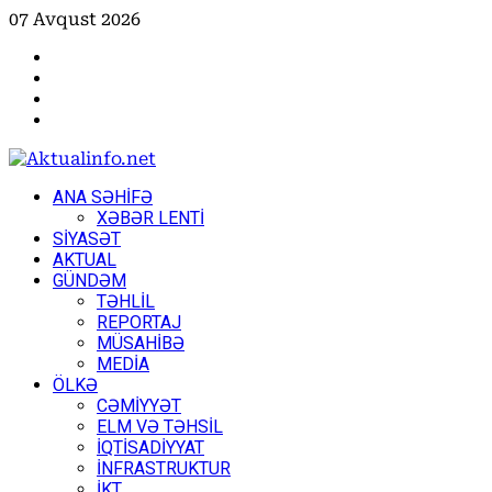
Skip
07 Avqust 2026
to
Facebook
content
Instagram
Youtube
X
Primary
ANA SƏHİFƏ
Menu
XƏBƏR LENTİ
SİYASƏT
AKTUAL
GÜNDƏM
TƏHLİL
REPORTAJ
MÜSAHİBƏ
MEDİA
ÖLKƏ
CƏMİYYƏT
ELM VƏ TƏHSİL
İQTİSADİYYAT
İNFRASTRUKTUR
İKT