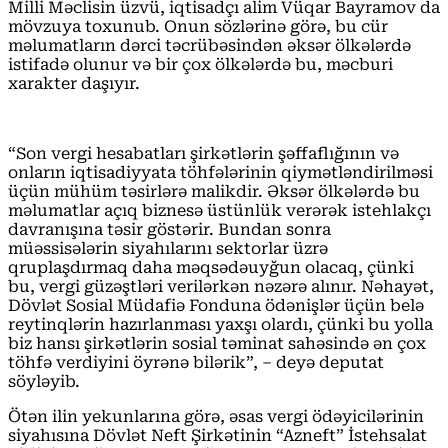
Milli Məclisin üzvü, iqtisadçı alim Vüqar Bayramov da
mövzuya toxunub. Onun sözlərinə görə, bu cür
məlumatların dərci təcrübəsindən əksər ölkələrdə
istifadə olunur və bir çox ölkələrdə bu, məcburi
xarakter daşıyır.
“Son vergi hesabatları şirkətlərin şəffaflığının və
onların iqtisadiyyata töhfələrinin qiymətləndirilməsi
üçün mühüm təsirlərə malikdir. Əksər ölkələrdə bu
məlumatlar açıq biznesə üstünlük verərək istehlakçı
davranışına təsir göstərir. Bundan sonra
müəssisələrin siyahılarını sektorlar üzrə
qruplaşdırmaq daha məqsədəuyğun olacaq, çünki
bu, vergi güzəştləri verilərkən nəzərə alınır. Nəhayət,
Dövlət Sosial Müdafiə Fonduna ödənişlər üçün belə
reytinqlərin hazırlanması yaxşı olardı, çünki bu yolla
biz hansı şirkətlərin sosial təminat sahəsində ən çox
töhfə verdiyini öyrənə bilərik”, – deyə deputat
söyləyib.
Ötən ilin yekunlarına görə, əsas vergi ödəyicilərinin
siyahısına Dövlət Neft Şirkətinin “Azneft” İstehsalat