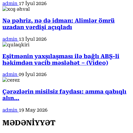
admin
17 İyul 2026
Nə pəhriz, nə də idman: Alimlər ömrü
uzadan vərdişi açıqladı
admin
13 İyul 2026
Eşitmənin yaxşılaşması ilə bağlı ABŞ-li
həkimdən vacib məsləhət – (Video)
admin
09 İyul 2026
Çərəzlərin misilsiz faydası: amma qabıqlı
alın…
admin
19 May 2026
MƏDƏNİYYƏT