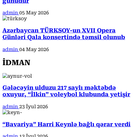
günüdür
admin
05 May 2026
Azərbaycan TÜRKSOY-un XVII Opera
Günləri Qala konsertində təmsil olunub
admin
04 May 2026
İDMAN
Gələcəyin ulduzu 217 saylı məktəbdə
oxuyur, “İlkin” voleybol klubunda yetişir
admin
23 İyul 2026
“Bavariya” Harri Keynlə bağlı qərar verdi
admin
13 İyul 2026