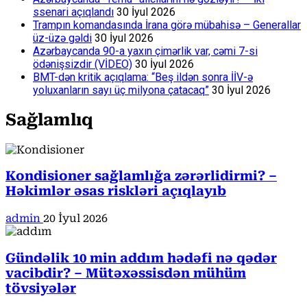
ssenari açıqlandı
30 İyul 2026
Trampın komandasında İrana görə mübahisə – Generallar
üz-üzə gəldi
30 İyul 2026
Azərbaycanda 90-a yaxın çimərlik var, cəmi 7-si
ödənişsizdir (VİDEO)
30 İyul 2026
BMT-dən kritik açıqlama: “Beş ildən sonra İİV-ə
yoluxanların sayı üç milyona çatacaq”
30 İyul 2026
Sağlamlıq
Kondisioner sağlamlığa zərərlidirmi? –
Həkimlər əsas riskləri açıqlayıb
admin
20 İyul 2026
Gündəlik 10 min addım hədəfi nə qədər
vacibdir? – Mütəxəssisdən mühüm
tövsiyələr