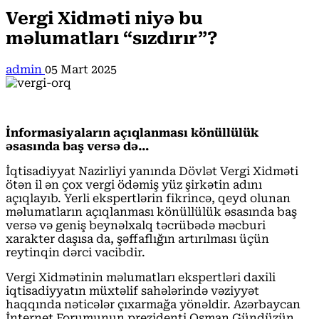
Vergi Xidməti niyə bu
məlumatları “sızdırır”?
admin
05 Mart 2025
İnformasiyaların açıqlanması könüllülük
əsasında baş versə də…
İqtisadiyyat Nazirliyi yanında Dövlət Vergi Xidməti
ötən il ən çox vergi ödəmiş yüz şirkətin adını
açıqlayıb. Yerli ekspertlərin fikrincə, qeyd olunan
məlumatların açıqlanması könüllülük əsasında baş
versə və geniş beynəlxalq təcrübədə məcburi
xarakter daşısa da, şəffaflığın artırılması üçün
reytinqin dərci vacibdir.
Vergi Xidmətinin məlumatları ekspertləri daxili
iqtisadiyyatın müxtəlif sahələrində vəziyyət
haqqında nəticələr çıxarmağa yönəldir. Azərbaycan
İnternet Forumunun prezidenti Osman Gündüzün