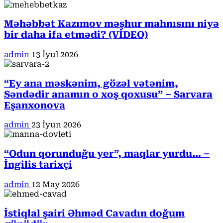
Məhəbbət Kazımov məşhur mahnısını niyə
bir daha ifa etmədi? (VİDEO)
admin
13 İyul 2026
“Ey ana məskənim, gözəl vətənim,
Səndədir anamın o xoş qoxusu” – Sarvara
Eşanxonova
admin
23 İyun 2026
“Odun qorunduğu yer”, maqlar yurdu… –
İngilis tarixçi
admin
12 May 2026
İstiqlal şairi Əhməd Cavadın doğum