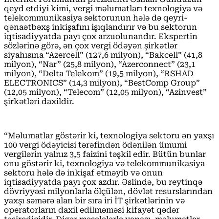
qeyd etdiyi kimi, vergi məlumatları texnologiya və
telekommunikasiya sektorunun hələ də qeyri-
qənaətbəxş inkişafını işıqlandırır və bu sektorun
iqtisadiyyatda payı çox arzuolunandır. Ekspertin
sözlərinə görə, ən çox vergi ödəyən şirkətlər
siyahısına “Azercell” (127,6 milyon), “Bakcell” (41,8
milyon), “Nar” (25,8 milyon), “Azerconnect” (23,1
milyon), “Delta Telekom” (19,5 milyon), “RSHAD
ELECTRONICS” (14,3 milyon), “BestComp Group”
(12,05 milyon), “Telecom” (12,05 milyon), “Azinvest”
şirkətləri daxildir.
“Məlumatlar göstərir ki, texnologiya sektoru ən yaxşı
100 vergi ödəyicisi tərəfindən ödənilən ümumi
vergilərin yalnız 3,5 faizini təşkil edir. Bütün bunlar
onu göstərir ki, texnologiya və telekommunikasiya
sektoru hələ də inkişaf etməyib və onun
iqtisadiyyatda payı çox azdır. Əslində, bu reytinqə
dövriyyəsi milyonlarla ölçülən, dövlət resurslarından
yaxşı səmərə alan bir sıra iri İT şirkətlərinin və
operatorların daxil edilməməsi kifayət qədər