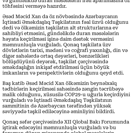
və gündəlikdə duran məsələlərin irəli aparılmasına öz
töhfəsini verməyə hazırdır.
Əsəd Məcid Xan da öz növbəsində Azərbaycanın
İqtisadi Əməkdaşlıq Təşkilatının fəal üzvü olduğunu
dedi və ölkəmizin təşkilatın alt strukturlarına ev
sahibliyi etməsini, gündəlikdə duran məsələlərin
həyata keçirilməsi işinə daim dəstək verməsini
məmnunluqla vurğuladı. Qonaq təşkilata üzv
dövlətlərin tarixi, mədəni və coğrafi yaxınlığı, din və
digər sahələrdə ortaq dəyərləri, bənzərlikləri
bölüşdüyünü deyərək, təşkilat çərçivəsində
əməkdaşlığın inkişaf etdirilməsi üçün böyük
imkanların və perspektivlərin olduğunu qeyd etdi.
Baş katib Əsəd Məcid Xan ölkəmizin beynəlxalq
tədbirlərin keçirilməsi sahəsində zəngin təcrübəyə
malik olduğunu, xüsusilə COP29-u uğurla keçirdiyini
vurğuladı və İqtisadi Əməkdaşlıq Təşkilatının
sammitinin də Azərbaycan tərəfindən yüksək
səviyyədə təşkil ediləcəyinə əminliyini bildirdi.
Qonaq səfər çərçivəsində XII Qlobal Bakı Forumunda
iştirak edəcəyini məmnunluqla vurğuladı və bu