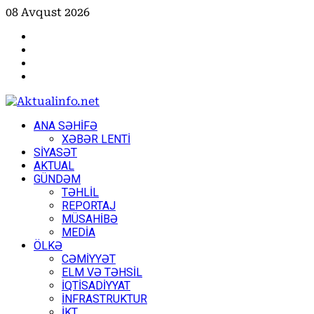
Skip
08 Avqust 2026
to
Facebook
content
Instagram
Youtube
X
Primary
ANA SƏHİFƏ
Menu
XƏBƏR LENTİ
SİYASƏT
AKTUAL
GÜNDƏM
TƏHLİL
REPORTAJ
MÜSAHİBƏ
MEDİA
ÖLKƏ
CƏMİYYƏT
ELM VƏ TƏHSİL
İQTİSADİYYAT
İNFRASTRUKTUR
İKT