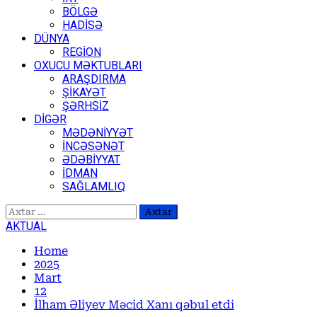
BÖLGƏ
HADİSƏ
DÜNYA
REGİON
OXUCU MƏKTUBLARI
ARAŞDIRMA
ŞİKAYƏT
ŞƏRHSİZ
DİGƏR
MƏDƏNİYYƏT
İNCƏSƏNƏT
ƏDƏBİYYAT
İDMAN
SAĞLAMLIQ
Axtarış:
AKTUAL
Home
2025
Mart
12
İlham Əliyev Məcid Xanı qəbul etdi