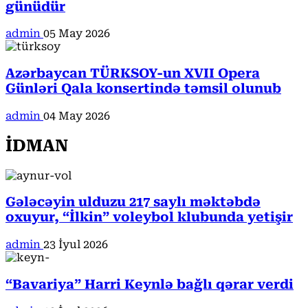
günüdür
admin
05 May 2026
Azərbaycan TÜRKSOY-un XVII Opera
Günləri Qala konsertində təmsil olunub
admin
04 May 2026
İDMAN
Gələcəyin ulduzu 217 saylı məktəbdə
oxuyur, “İlkin” voleybol klubunda yetişir
admin
23 İyul 2026
“Bavariya” Harri Keynlə bağlı qərar verdi