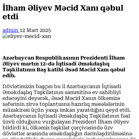
İlham Əliyev Məcid Xanı qəbul
etdi
admin
12 Mart 2025
Azərbaycan Respublikasının Prezidenti İlham
Əliyev martın 12-də İqtisadi Əməkdaşlıq
Təşkilatının Baş katibi Əsəd Məcid Xanı qəbul
edib.
Dövlətimizin başçısı bu il Azərbaycanın İqtisadi
Əməkdaşlıq Təşkilatının sammitinə ev sahibliyi
edəcəyini deyərək, Əsəd Məcid Xanın ölkəmizə
səfərinin zirvə toplantısına hazırlıq məsələlərinin
müzakirəsi üçün yaxşı imkan yaratdığını qeyd etdi.
Azərbaycanın İqtisadi Əməkdaşlıq Təşkilatının fəal
üzvü olduğunu vurğulayan Prezident İlham Əliyev
bildirdi ki, ölkəmiz təşkilat çərçivəsində üzv
dövlətlər arasında əməkdaşlığın dərinləşdirilməsinə