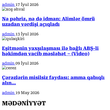
admin
17 İyul 2026
Nə pəhriz, nə də idman: Alimlər ömrü
uzadan vərdişi açıqladı
admin
13 İyul 2026
Eşitmənin yaxşılaşması ilə bağlı ABŞ-li
həkimdən vacib məsləhət – (Video)
admin
09 İyul 2026
Çərəzlərin misilsiz faydası: amma qabıqlı
alın…
admin
19 May 2026
MƏDƏNİYYƏT