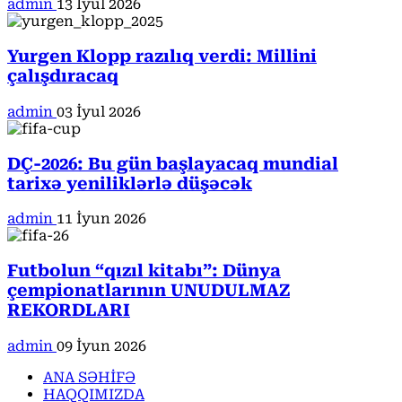
admin
13 İyul 2026
Yurgen Klopp razılıq verdi: Millini
çalışdıracaq
admin
03 İyul 2026
DÇ-2026: Bu gün başlayacaq mundial
tarixə yeniliklərlə düşəcək
admin
11 İyun 2026
Futbolun “qızıl kitabı”: Dünya
çempionatlarının UNUDULMAZ
REKORDLARI
admin
09 İyun 2026
ANA SƏHİFƏ
HAQQIMIZDA