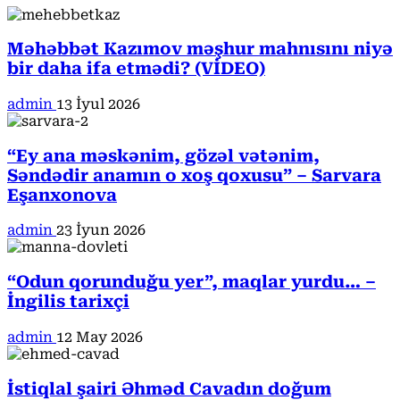
Məhəbbət Kazımov məşhur mahnısını niyə
bir daha ifa etmədi? (VİDEO)
admin
13 İyul 2026
“Ey ana məskənim, gözəl vətənim,
Səndədir anamın o xoş qoxusu” – Sarvara
Eşanxonova
admin
23 İyun 2026
“Odun qorunduğu yer”, maqlar yurdu… –
İngilis tarixçi
admin
12 May 2026
İstiqlal şairi Əhməd Cavadın doğum