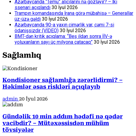
Azərbaycanda “Temu” alıcılarını nə gözləyir? – İki
ssenari açıqlandı
30 İyul 2026
Trampın komandasında İrana görə mübahisə – Generallar
üz-üzə gəldi
30 İyul 2026
Azərbaycanda 90-a yaxın çimərlik var, cəmi 7-si
ödənişsizdir (VİDEO)
30 İyul 2026
BMT-dən kritik açıqlama: “Beş ildən sonra İİV-ə
yoluxanların sayı üç milyona çatacaq”
30 İyul 2026
Sağlamlıq
Kondisioner sağlamlığa zərərlidirmi? –
Həkimlər əsas riskləri açıqlayıb
admin
20 İyul 2026
Gündəlik 10 min addım hədəfi nə qədər
vacibdir? – Mütəxəssisdən mühüm
tövsiyələr