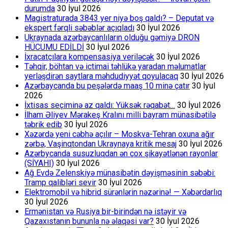
durumda
30 İyul 2026
Magistraturada 3843 yer niyə boş qaldı? – Deputat və
ekspert fərqli səbəblər açıqladı
30 İyul 2026
Ukraynada azərbaycanlıların olduğu gəmiyə DRON
HÜCUMU EDİLDİ
30 İyul 2026
İxracatçılara kompensasiya veriləcək
30 İyul 2026
Təhqir, böhtan və ictimai təhlükə yaradan məlumatlar
yerləşdirən saytlara məhdudiyyət qoyulacaq
30 İyul 2026
Azərbaycanda bu peşələrdə maaş 10 minə çatır
30 İyul
2026
İxtisas seçiminə az qaldı: Yüksək rəqabət…
30 İyul 2026
İlham Əliyev Mərakeş Kralını milli bayram münasibətilə
təbrik edib
30 İyul 2026
Xəzərdə yeni cəbhə açılır – Moskva-Tehran oxuna ağır
zərbə, Vaşinqtondan Ukraynaya kritik mesaj
30 İyul 2026
Azərbycanda susuzluqdan ən çox şikayətlənən rayonlar
(SİYAHI)
30 İyul 2026
Ağ Evdə Zelenskiyə münasibətin dəyişməsinin səbəbi:
Tramp qalibləri sevir
30 İyul 2026
Elektromobil və hibrid sürənlərin nəzərinə! — Xəbərdarlıq
30 İyul 2026
Ermənistan və Rusiya bir-birindən nə istəyir və
Qazaxıstanın bununla nə əlaqəsi var?
30 İyul 2026