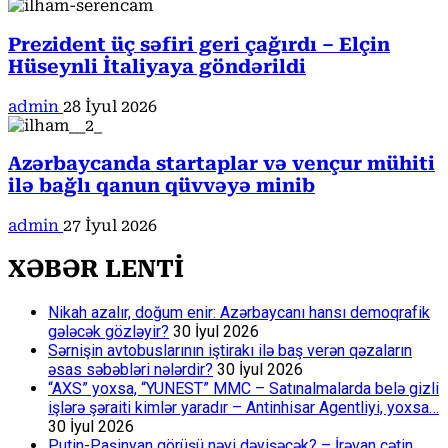
Prezident üç səfiri geri çağırdı – Elçin
Hüseynli İtaliyaya göndərildi
admin
28 İyul 2026
Azərbaycanda startaplar və vençur mühiti
ilə bağlı qanun qüvvəyə minib
admin
27 İyul 2026
XƏBƏR LENTİ
Nikah azalır, doğum enir: Azərbaycanı hansı demoqrafik
gələcək gözləyir?
30 İyul 2026
Sərnişin avtobuslarının iştirakı ilə baş verən qəzaların
əsas səbəbləri nələrdir?
30 İyul 2026
“AXS” yoxsa, “YUNEST” MMC – Satınalmalarda belə gizli
işlərə şəraiti kimlər yaradır – Antinhisar Agentliyi, yoxsa…
30 İyul 2026
Putin-Paşinyan görüşü nəyi dəyişəcək? – İrəvan çətin