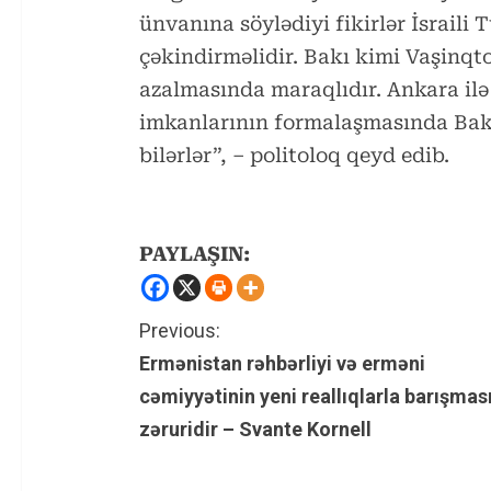
ünvanına söylədiyi fikirlər İsraili
çəkindirməlidir. Bakı kimi Vaşinqto
azalmasında maraqlıdır. Ankara ilə
imkanlarının formalaşmasında Bakı 
bilərlər”, – politoloq qeyd edib.
PAYLAŞIN:
C
Previous:
Ermənistan rəhbərliyi və erməni
o
cəmiyyətinin yeni reallıqlarla barışmas
n
zəruridir – Svante Kornell
t