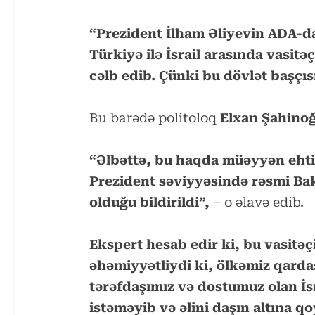
“Prezident İlham Əliyevin ADA-d
Türkiyə ilə İsrail arasında vasitəç
cəlb edib. Çünki bu dövlət başçısı
Bu barədə politoloq
Elxan Şahinoğ
“Əlbəttə, bu haqda müəyyən ehti
Prezident səviyyəsində rəsmi Bakı
olduğu bildirildi”,
– o əlavə edib.
Ekspert hesab edir ki, bu vasitə
əhəmiyyətliydi ki, ölkəmiz qardaş
tərəfdaşımız və dostumuz olan İs
istəməyib və əlini daşın altına q