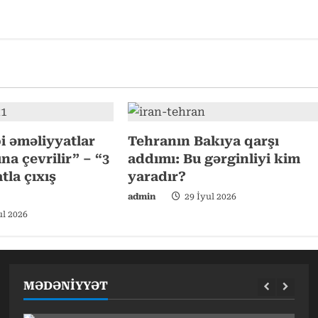
i əməliyyatlar
Tehranın Bakıya qarşı
a çevrilir” – “3
addımı: Bu gərginliyi kim
tla çıxış
yaradır?
admin
29 İyul 2026
ul 2026
MƏDƏNİYYƏT