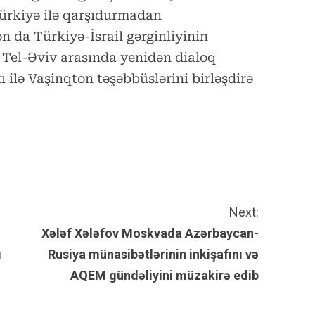
 Türkiyə ilə qarşıdurmadan
n da Türkiyə-İsrail gərginliyinin
 Tel-Əviv arasında yenidən dialoq
ilə Vaşinqton təşəbbüslərini birləşdirə
Next:
Xələf Xələfov Moskvada Azərbaycan-
ı
Rusiya münasibətlərinin inkişafını və
AQEM gündəliyini müzakirə edib