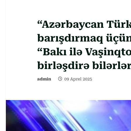
“Azərbaycan Türki
barışdırmaq üçün f
“Bakı ilə Vaşinqt
birləşdirə bilərlə
admin
09 Aprel 2025