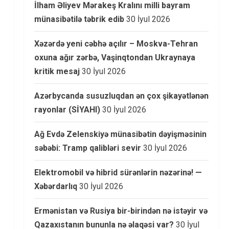
İlham Əliyev Mərakeş Kralını milli bayram
münasibətilə təbrik edib
30 İyul 2026
Xəzərdə yeni cəbhə açılır – Moskva-Tehran
oxuna ağır zərbə, Vaşinqtondan Ukraynaya
kritik mesaj
30 İyul 2026
Azərbycanda susuzluqdan ən çox şikayətlənən
rayonlar (SİYAHI)
30 İyul 2026
Ağ Evdə Zelenskiyə münasibətin dəyişməsinin
səbəbi: Tramp qalibləri sevir
30 İyul 2026
Elektromobil və hibrid sürənlərin nəzərinə! —
Xəbərdarlıq
30 İyul 2026
Ermənistan və Rusiya bir-birindən nə istəyir və
Qazaxıstanın bununla nə əlaqəsi var?
30 İyul