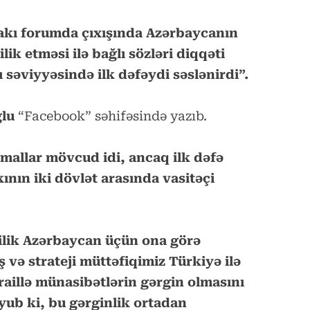
akı forumda çıxışında Azərbaycanın
ilik etməsi ilə bağlı sözləri diqqəti
 səviyyəsində ilk dəfəydi səslənirdi”.
lu
“Facebook” səhifəsində yazıb.
mallar mövcud idi, ancaq ilk dəfə
nın iki dövlət arasında vasitəçi
çilik Azərbaycan üçün ona görə
 və strateji müttəfiqimiz Türkiyə ilə
raillə münasibətlərin gərgin olmasını
oyub ki, bu gərginlik ortadan