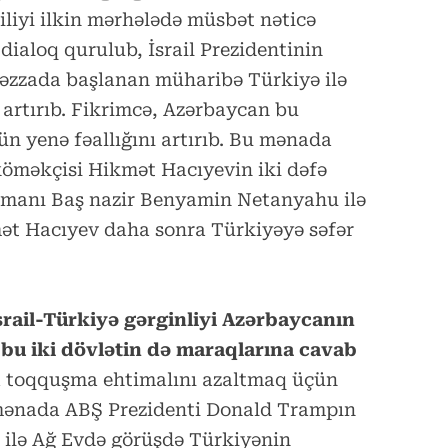
liyi ilkin mərhələdə müsbət nəticə
 dialoq qurulub, İsrail Prezidentinin
Qəzzada başlanan müharibə Türkiyə ilə
n artırıb. Fikrimcə, Azərbaycan bu
ün yenə fəallığını artırıb. Bu mənada
köməkçisi Hikmət Hacıyevin iki dəfə
 zamanı Baş nazir Benyamin Netanyahu ilə
ət Hacıyev daha sonra Türkiyəyə səfər
srail-Türkiyə gərginliyi Azərbaycanın
bu iki dövlətin də maraqlarına cavab
a toqquşma ehtimalını azaltmaq üçün
 mənada ABŞ Prezidenti Donald Trampın
ilə Ağ Evdə görüşdə Türkiyənin