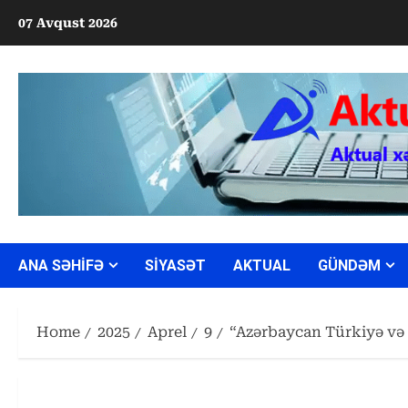
Skip
07 Avqust 2026
to
content
ANA SƏHİFƏ
SİYASƏT
AKTUAL
GÜNDƏM
Home
2025
Aprel
9
“Azərbaycan Türkiyə və İs