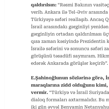
qaldırılsın:
“Rəsmi Bakının vasitəçi
verib. Ankara ilə Tel-Əviv arasında
Türkiyəyə səfəri reallaşıb. Ancaq 
İsrail arasındakı gərginliyi yenidə
gərginliyin ortadan qaldırılması üç
qısa zaman kəsiyində Prezidentin 
İsrailə səfərini və sonuncu səfəri
görüşünü təsadüfi saymıram. Hikm
edərək Ankarada görüşlər keçirib”.
E.Şahinoğlunun sözlərinə görə, İ
maraqlarına zidd olduğunu kimi, 
vermir.
“Türkiyə və İsrail Suriyad
dialoq formaları axtarmalıdır. Bu
iki gün əvvəl Benyamin Netanyahu 