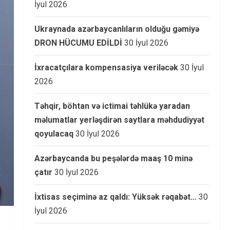
İyul 2026
Ukraynada azərbaycanlıların olduğu gəmiyə
DRON HÜCUMU EDİLDİ
30 İyul 2026
İxracatçılara kompensasiya veriləcək
30 İyul
2026
Təhqir, böhtan və ictimai təhlükə yaradan
məlumatlar yerləşdirən saytlara məhdudiyyət
qoyulacaq
30 İyul 2026
Azərbaycanda bu peşələrdə maaş 10 minə
çatır
30 İyul 2026
İxtisas seçiminə az qaldı: Yüksək rəqabət…
30
İyul 2026