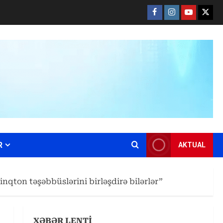
Facebook
Instagram
Youtube
X
R
AKTUAL
şinqton təşəbbüslərini birləşdirə bilərlər”
XƏBƏR LENTİ