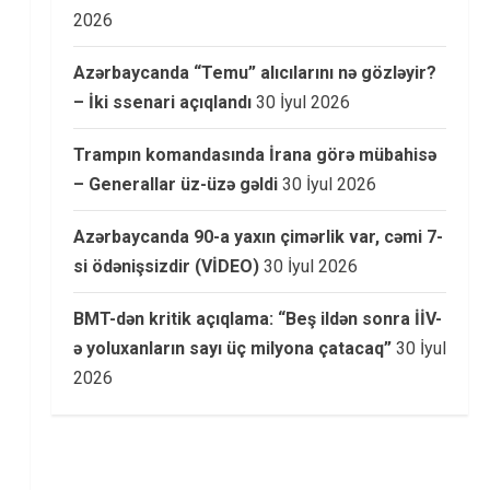
2026
Azərbaycanda “Temu” alıcılarını nə gözləyir?
– İki ssenari açıqlandı
30 İyul 2026
Trampın komandasında İrana görə mübahisə
– Generallar üz-üzə gəldi
30 İyul 2026
Azərbaycanda 90-a yaxın çimərlik var, cəmi 7-
si ödənişsizdir (VİDEO)
30 İyul 2026
BMT-dən kritik açıqlama: “Beş ildən sonra İİV-
ə yoluxanların sayı üç milyona çatacaq”
30 İyul
2026