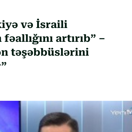
yə və İsraili
əallığını artırıb” –
on təşəbbüslərini
r”