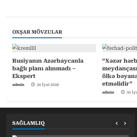
i
n
u
OXŞAR MÖVZULAR
e
R
Rusiyanın Azərbaycanla
“Xəzər hərb
bağlı planı alınmadı –
meydançasın
e
Ekspert
ölkə bəyana
a
etməlidir”
admin
30 İyul 2026
admin
30 İy
d
i
n
SAĞLAMLIQ
g