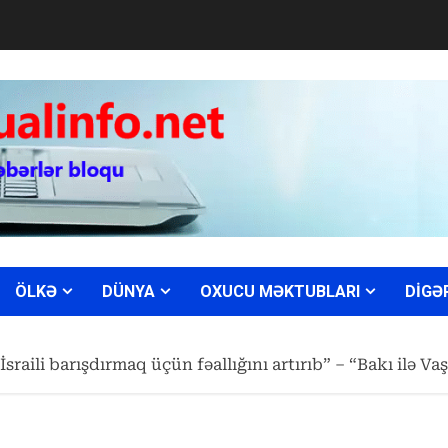
ÖLKƏ
DÜNYA
OXUCU MƏKTUBLARI
DİGƏ
raili barışdırmaq üçün fəallığını artırıb” – “Bakı ilə Va