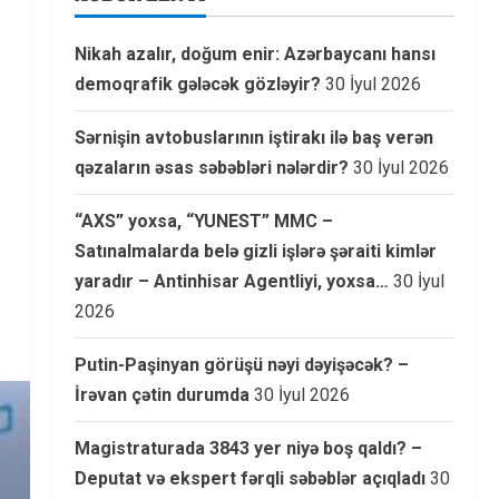
Nikah azalır, doğum enir: Azərbaycanı hansı
demoqrafik gələcək gözləyir?
30 İyul 2026
Sərnişin avtobuslarının iştirakı ilə baş verən
qəzaların əsas səbəbləri nələrdir?
30 İyul 2026
“AXS” yoxsa, “YUNEST” MMC –
Satınalmalarda belə gizli işlərə şəraiti kimlər
yaradır – Antinhisar Agentliyi, yoxsa…
30 İyul
2026
Putin-Paşinyan görüşü nəyi dəyişəcək? –
İrəvan çətin durumda
30 İyul 2026
Magistraturada 3843 yer niyə boş qaldı? –
Deputat və ekspert fərqli səbəblər açıqladı
30