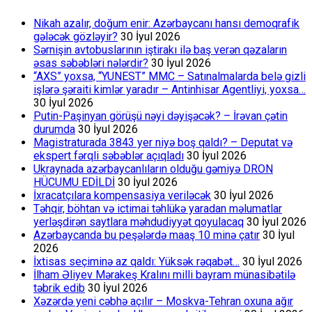
Nikah azalır, doğum enir: Azərbaycanı hansı demoqrafik
gələcək gözləyir?
30 İyul 2026
Sərnişin avtobuslarının iştirakı ilə baş verən qəzaların
əsas səbəbləri nələrdir?
30 İyul 2026
“AXS” yoxsa, “YUNEST” MMC – Satınalmalarda belə gizli
işlərə şəraiti kimlər yaradır – Antinhisar Agentliyi, yoxsa…
30 İyul 2026
Putin-Paşinyan görüşü nəyi dəyişəcək? – İrəvan çətin
durumda
30 İyul 2026
Magistraturada 3843 yer niyə boş qaldı? – Deputat və
ekspert fərqli səbəblər açıqladı
30 İyul 2026
Ukraynada azərbaycanlıların olduğu gəmiyə DRON
HÜCUMU EDİLDİ
30 İyul 2026
İxracatçılara kompensasiya veriləcək
30 İyul 2026
Təhqir, böhtan və ictimai təhlükə yaradan məlumatlar
yerləşdirən saytlara məhdudiyyət qoyulacaq
30 İyul 2026
Azərbaycanda bu peşələrdə maaş 10 minə çatır
30 İyul
2026
İxtisas seçiminə az qaldı: Yüksək rəqabət…
30 İyul 2026
İlham Əliyev Mərakeş Kralını milli bayram münasibətilə
təbrik edib
30 İyul 2026
Xəzərdə yeni cəbhə açılır – Moskva-Tehran oxuna ağır