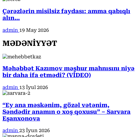
Çərəzlərin misilsiz faydası: amma qabıqlı
alın…
admin
19 May 2026
MƏDƏNİYYƏT
Məhəbbət Kazımov məşhur mahnısını niyə
bir daha ifa etmədi? (VİDEO)
admin
13 İyul 2026
“Ey ana məskənim, gözəl vətənim,
Səndədir anamın o xoş qoxusu” – Sarvara
Eşanxonova
admin
23 İyun 2026