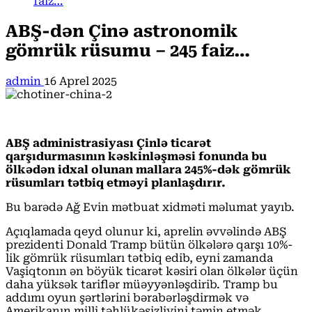
faiz…
ABŞ-dən Çinə astronomik
gömrük rüsumu – 245 faiz…
admin
16 Aprel 2025
ABŞ administrasiyası Çinlə ticarət
qarşıdurmasının kəskinləşməsi fonunda bu
ölkədən idxal olunan mallara 245%-dək gömrük
rüsumları tətbiq etməyi planlaşdırır.
Bu barədə Ağ Evin mətbuat xidməti məlumat yayıb.
Açıqlamada qeyd olunur ki, aprelin əvvəlində ABŞ
prezidenti Donald Tramp bütün ölkələrə qarşı 10%-
lik gömrük rüsumları tətbiq edib, eyni zamanda
Vaşiqtonın ən böyük ticarət kəsiri olan ölkələr üçün
daha yüksək tariflər müəyyənləşdirib. Tramp bu
addımı oyun şərtlərini bərabərləşdirmək və
Amerikanın milli təhlükəsizliyini təmin etmək