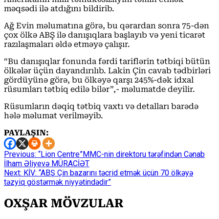
məqsədi ilə atdığını bildirib.
Ağ Evin məlumatına görə, bu qərardan sonra 75-dən
çox ölkə ABŞ ilə danışıqlara başlayıb və yeni ticarət
razılaşmaları əldə etməyə çalışır.
“Bu danışıqlar fonunda fərdi tariflərin tətbiqi bütün
ölkələr üçün dayandırılıb. Lakin Çin cavab tədbirləri
gördüyünə görə, bu ölkəyə qarşı 245%-dək idxal
rüsumları tətbiq edilə bilər”,- məlumatde deyilir.
Rüsumların dəqiq tətbiq vaxtı və detalları barədə
hələ məlumat verilməyib.
PAYLAŞIN:
Continue
Previous:
“Lion Centre”MMC-nin direktoru tərəfindən Cənab
İlham Əliyevə MÜRACİƏT
Reading
Next:
KİV: “ABŞ Çin bazarını təcrid etmək üçün 70 ölkəyə
təzyiq göstərmək niyyətindədir”
OXŞAR MÖVZULAR