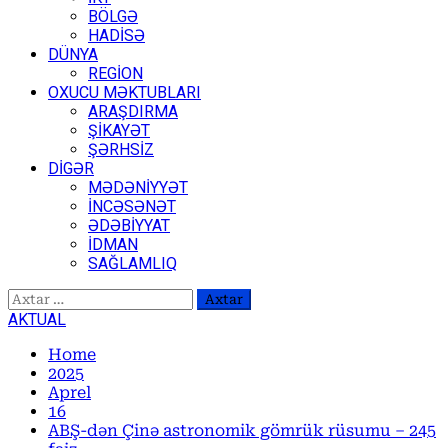
BÖLGƏ
HADİSƏ
DÜNYA
REGİON
OXUCU MƏKTUBLARI
ARAŞDIRMA
ŞİKAYƏT
ŞƏRHSİZ
DİGƏR
MƏDƏNİYYƏT
İNCƏSƏNƏT
ƏDƏBİYYAT
İDMAN
SAĞLAMLIQ
Axtarış:
AKTUAL
Home
2025
Aprel
16
ABŞ-dən Çinə astronomik gömrük rüsumu – 245