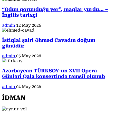
“Odun qorunduğu yer”, maqlar yurdu… –
İngilis tarixçi
admin
12 May 2026
İstiqlal şairi Əhməd Cavadın doğum
günüdür
admin
05 May 2026
Azərbaycan TÜRKSOY-un XVII Opera
Günləri Qala konsertində təmsil olunub
admin
04 May 2026
İDMAN