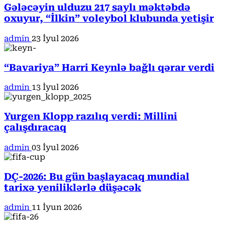
Gələcəyin ulduzu 217 saylı məktəbdə
oxuyur, “İlkin” voleybol klubunda yetişir
admin
23 İyul 2026
“Bavariya” Harri Keynlə bağlı qərar verdi
admin
13 İyul 2026
Yurgen Klopp razılıq verdi: Millini
çalışdıracaq
admin
03 İyul 2026
DÇ-2026: Bu gün başlayacaq mundial
tarixə yeniliklərlə düşəcək
admin
11 İyun 2026