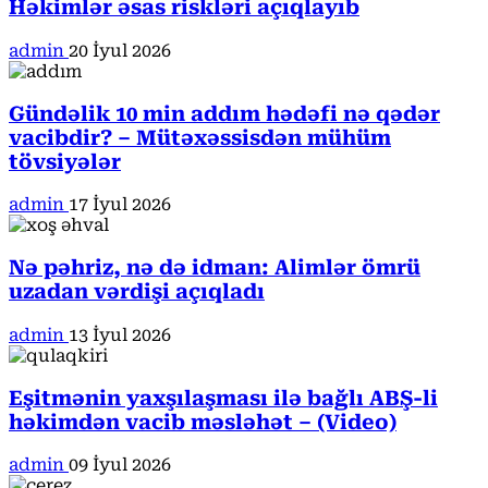
Həkimlər əsas riskləri açıqlayıb
admin
20 İyul 2026
Gündəlik 10 min addım hədəfi nə qədər
vacibdir? – Mütəxəssisdən mühüm
tövsiyələr
admin
17 İyul 2026
Nə pəhriz, nə də idman: Alimlər ömrü
uzadan vərdişi açıqladı
admin
13 İyul 2026
Eşitmənin yaxşılaşması ilə bağlı ABŞ-li
həkimdən vacib məsləhət – (Video)
admin
09 İyul 2026