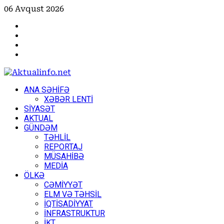
Skip
06 Avqust 2026
to
Facebook
content
Instagram
Youtube
X
Primary
ANA SƏHİFƏ
Menu
XƏBƏR LENTİ
SİYASƏT
AKTUAL
GÜNDƏM
TƏHLİL
REPORTAJ
MÜSAHİBƏ
MEDİA
ÖLKƏ
CƏMİYYƏT
ELM VƏ TƏHSİL
İQTİSADİYYAT
İNFRASTRUKTUR
İKT