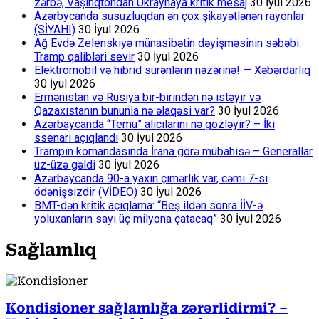
zərbə, Vaşinqtondan Ukraynaya kritik mesaj
30 İyul 2026
Azərbycanda susuzluqdan ən çox şikayətlənən rayonlar
(SİYAHI)
30 İyul 2026
Ağ Evdə Zelenskiyə münasibətin dəyişməsinin səbəbi:
Tramp qalibləri sevir
30 İyul 2026
Elektromobil və hibrid sürənlərin nəzərinə! — Xəbərdarlıq
30 İyul 2026
Ermənistan və Rusiya bir-birindən nə istəyir və
Qazaxıstanın bununla nə əlaqəsi var?
30 İyul 2026
Azərbaycanda “Temu” alıcılarını nə gözləyir? – İki
ssenari açıqlandı
30 İyul 2026
Trampın komandasında İrana görə mübahisə – Generallar
üz-üzə gəldi
30 İyul 2026
Azərbaycanda 90-a yaxın çimərlik var, cəmi 7-si
ödənişsizdir (VİDEO)
30 İyul 2026
BMT-dən kritik açıqlama: “Beş ildən sonra İİV-ə
yoluxanların sayı üç milyona çatacaq”
30 İyul 2026
Sağlamlıq
Kondisioner sağlamlığa zərərlidirmi? –