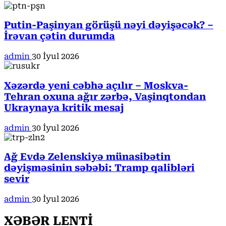
Putin-Paşinyan görüşü nəyi dəyişəcək? –
İrəvan çətin durumda
admin
30 İyul 2026
Xəzərdə yeni cəbhə açılır – Moskva-
Tehran oxuna ağır zərbə, Vaşinqtondan
Ukraynaya kritik mesaj
admin
30 İyul 2026
Ağ Evdə Zelenskiyə münasibətin
dəyişməsinin səbəbi: Tramp qalibləri
sevir
admin
30 İyul 2026
XƏBƏR LENTİ