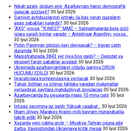
Nikah azalır, doğum enir: Azərbaycanı hansı demoqrafik
gələcək gözləyir?
30 İyul 2026
Sərnişin avtobuslarının iştirakı ilə baş verən qəzaların
əsas səbəbləri nələrdir?
30 İyul 2026
“AXS” yoxsa, “YUNEST” MMC – Satınalmalarda belə gizli
işlərə şəraiti kimlər yaradır – Antinhisar Agentliyi, yoxsa…
30 İyul 2026
Putin-Paşinyan görüşü nəyi dəyişəcək? – İrəvan çətin
durumda
30 İyul 2026
Magistraturada 3843 yer niyə boş qaldı? – Deputat və
ekspert fərqli səbəblər açıqladı
30 İyul 2026
Ukraynada azərbaycanlıların olduğu gəmiyə DRON
HÜCUMU EDİLDİ
30 İyul 2026
İxracatçılara kompensasiya veriləcək
30 İyul 2026
Təhqir, böhtan və ictimai təhlükə yaradan məlumatlar
yerləşdirən saytlara məhdudiyyət qoyulacaq
30 İyul 2026
Azərbaycanda bu peşələrdə maaş 10 minə çatır
30 İyul
2026
İxtisas seçiminə az qaldı: Yüksək rəqabət…
30 İyul 2026
İlham Əliyev Mərakeş Kralını milli bayram münasibətilə
təbrik edib
30 İyul 2026
Xəzərdə yeni cəbhə açılır – Moskva-Tehran oxuna ağır
zərbə, Vaşinqtondan Ukraynaya kritik mesaj
30 İyul 2026