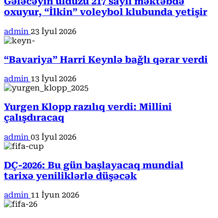
Gələcəyin ulduzu 217 saylı məktəbdə
oxuyur, “İlkin” voleybol klubunda yetişir
admin
23 İyul 2026
“Bavariya” Harri Keynlə bağlı qərar verdi
admin
13 İyul 2026
Yurgen Klopp razılıq verdi: Millini
çalışdıracaq
admin
03 İyul 2026
DÇ-2026: Bu gün başlayacaq mundial
tarixə yeniliklərlə düşəcək
admin
11 İyun 2026