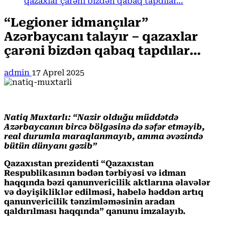
qazaxlar çarəni bizdən qabaq tapdılar…
“Legioner idmançılar”
Azərbaycanı talayır – qazaxlar
çarəni bizdən qabaq tapdılar…
admin
17 Aprel 2025
Natiq Muxtarlı: “Nazir olduğu müddətdə
Azərbaycanın bircə bölgəsinə də səfər etməyib,
real durumla maraqlanmayıb, amma əvəzində
bütün dünyanı gəzib”
Qazaxıstan prezidenti “Qazaxıstan
Respublikasının bədən tərbiyəsi və idman
haqqında bəzi qanunvericilik aktlarına əlavələr
və dəyişikliklər edilməsi, habelə həddən artıq
qanunvericilik tənzimləməsinin aradan
qaldırılması haqqında” qanunu imzalayıb.