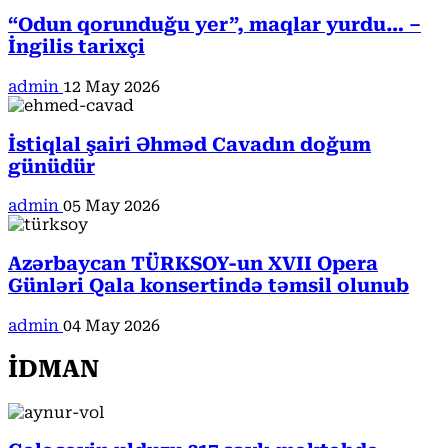
“Odun qorunduğu yer”, maqlar yurdu… –
İngilis tarixçi
admin
12 May 2026
İstiqlal şairi Əhməd Cavadın doğum
günüdür
admin
05 May 2026
Azərbaycan TÜRKSOY-un XVII Opera
Günləri Qala konsertində təmsil olunub
admin
04 May 2026
İDMAN