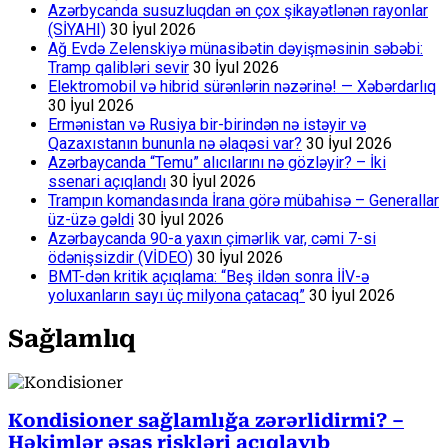
Azərbycanda susuzluqdan ən çox şikayətlənən rayonlar
(SİYAHI)
30 İyul 2026
Ağ Evdə Zelenskiyə münasibətin dəyişməsinin səbəbi:
Tramp qalibləri sevir
30 İyul 2026
Elektromobil və hibrid sürənlərin nəzərinə! — Xəbərdarlıq
30 İyul 2026
Ermənistan və Rusiya bir-birindən nə istəyir və
Qazaxıstanın bununla nə əlaqəsi var?
30 İyul 2026
Azərbaycanda “Temu” alıcılarını nə gözləyir? – İki
ssenari açıqlandı
30 İyul 2026
Trampın komandasında İrana görə mübahisə – Generallar
üz-üzə gəldi
30 İyul 2026
Azərbaycanda 90-a yaxın çimərlik var, cəmi 7-si
ödənişsizdir (VİDEO)
30 İyul 2026
BMT-dən kritik açıqlama: “Beş ildən sonra İİV-ə
yoluxanların sayı üç milyona çatacaq”
30 İyul 2026
Sağlamlıq
Kondisioner sağlamlığa zərərlidirmi? –
Həkimlər əsas riskləri açıqlayıb