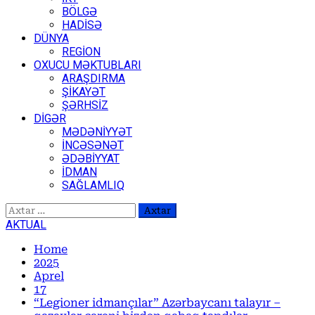
BÖLGƏ
HADİSƏ
DÜNYA
REGİON
OXUCU MƏKTUBLARI
ARAŞDIRMA
ŞİKAYƏT
ŞƏRHSİZ
DİGƏR
MƏDƏNİYYƏT
İNCƏSƏNƏT
ƏDƏBİYYAT
İDMAN
SAĞLAMLIQ
Axtarış:
AKTUAL
Home
2025
Aprel
17
“Legioner idmançılar” Azərbaycanı talayır –