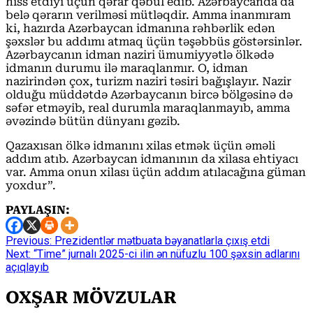
hiss etdiyi üçün qərar qəbul edib. Azərbaycanda da
belə qərarın verilməsi mütləqdir. Amma inanmıram
ki, hazırda Azərbaycan idmanına rəhbərlik edən
şəxslər bu addımı atmaq üçün təşəbbüs göstərsinlər.
Azərbaycanın idman naziri ümumiyyətlə ölkədə
idmanın durumu ilə maraqlanmır. O, idman
nazirindən çox, turizm naziri təsiri bağışlayır. Nazir
olduğu müddətdə Azərbaycanın bircə bölgəsinə də
səfər etməyib, real durumla maraqlanmayıb, amma
əvəzində bütün dünyanı gəzib.
Qazaxısan ölkə idmanını xilas etmək üçün əməli
addım atıb. Azərbaycan idmanının da xilasa ehtiyacı
var. Amma onun xilası üçün addım atılacağına güman
yoxdur”.
PAYLAŞIN:
Continue
Previous:
Prezidentlər mətbuata bəyanatlarla çıxış etdi
Next:
“Time” jurnalı 2025-ci ilin ən nüfuzlu 100 şəxsin adlarını
Reading
açıqlayıb
OXŞAR MÖVZULAR