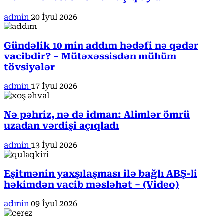
admin
20 İyul 2026
Gündəlik 10 min addım hədəfi nə qədər
vacibdir? – Mütəxəssisdən mühüm
tövsiyələr
admin
17 İyul 2026
Nə pəhriz, nə də idman: Alimlər ömrü
uzadan vərdişi açıqladı
admin
13 İyul 2026
Eşitmənin yaxşılaşması ilə bağlı ABŞ-li
həkimdən vacib məsləhət – (Video)
admin
09 İyul 2026