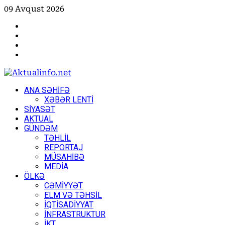
Skip
09 Avqust 2026
to
Facebook
content
Instagram
Youtube
X
Primary
ANA SƏHİFƏ
Menu
XƏBƏR LENTİ
SİYASƏT
AKTUAL
GÜNDƏM
TƏHLİL
REPORTAJ
MÜSAHİBƏ
MEDİA
ÖLKƏ
CƏMİYYƏT
ELM VƏ TƏHSİL
İQTİSADİYYAT
İNFRASTRUKTUR
İKT