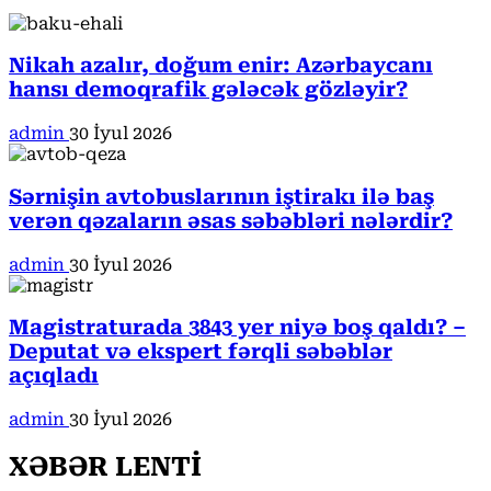
Nikah azalır, doğum enir: Azərbaycanı
hansı demoqrafik gələcək gözləyir?
admin
30 İyul 2026
Sərnişin avtobuslarının iştirakı ilə baş
verən qəzaların əsas səbəbləri nələrdir?
admin
30 İyul 2026
Magistraturada 3843 yer niyə boş qaldı? –
Deputat və ekspert fərqli səbəblər
açıqladı
admin
30 İyul 2026
XƏBƏR LENTİ