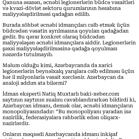
Qanuna əsasən, əcnəbi legionerlərin büdcə vəsaitləri
və kvazi-dövlət sektoru qurumlarının hesabına
maliyyələşdirilməsi qadağan edilib.
Burada söhbət əcnəbi idmançıları cəlb etmək üçün
büdcədən vəsatin ayrılmasına qoyulan qadağadan
gedir. Bu qərar konkret olaraq büdcədən
maliyyələşən əcnəbi idmançılara aiddir. Legionerlərin
şəxsi maliyyələşdirilməsinə qadağa qoyulması
nəzərdə tutulmayıb.
Məlum olduğu kimi, Azərbaycanda da xarici
legionerlərin beynəlxalq yarışlara cəlb edilməsı üçün
hər il milyonlarla vəsait xərclənir. Azərbaycan da
analoji addım ata bilərmi?
İdman eksperti Natiq Muxtarlı baki-xeber.com
saytının saytının sualını cavablandırarkən bildirdi ki,
Azərbaycan idmanı, demək olar, əcnəbi idmançıların
monopoliyasındadır: “Bu monopoliyanı yaradan isə
nazirilik, federasiyalara rəhbərlik edən oliqarx-
nazirlərdir.
Onların məqsədi Azərbaycanda idmanı inkişaf