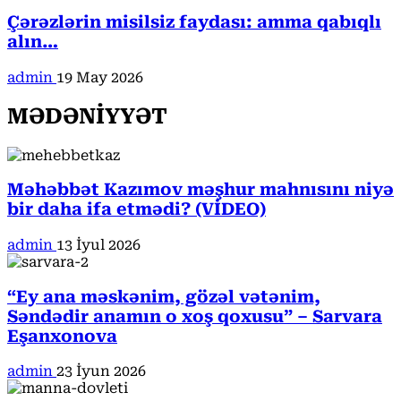
Çərəzlərin misilsiz faydası: amma qabıqlı
alın…
admin
19 May 2026
MƏDƏNİYYƏT
Məhəbbət Kazımov məşhur mahnısını niyə
bir daha ifa etmədi? (VİDEO)
admin
13 İyul 2026
“Ey ana məskənim, gözəl vətənim,
Səndədir anamın o xoş qoxusu” – Sarvara
Eşanxonova
admin
23 İyun 2026