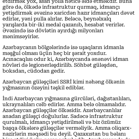
etdirmək yox, asan yolla nəticə əldə etməkdir. Buna
görə də, ölkədə infrastruktur qurmaq, idmançı
yetişdirmək əvəzinə xaricdən hazır idmançıları dəvət
edirlər, yəni pulla alırlar. Beləcə, beynəlxalq
yarışlarda bir-iki medal qazanıb, hesabat verirlər.
Əvəzində isə dövlətin ayırdığı milyonları
mənimsəyirlər.
Azərbaycanın bölgələrində isə uşaqların idmanla
məşğul olması üçün heç bir şərait yoxdur.
Acınacaqlısı odur ki, Azərbaycanda ənənəvi idman
növləri də legionerləşdirilib. Söhbət güləşdən,
boksdan, cüdodan gedir.
Azərbaycan güləşçiləri SSRİ kimi nəhəng ölkənin
yığmasının özəyini təşkil ediblər.
İndi Azərbaycan yığmasına gürcüləri, dağıstanlıları,
ukraynalıları cəlb edirlər. Amma belə olmamalıdır.
Azərbaycan güləşçilər ölkəsidir. Azərbaycanlılar
anadan güləşçi doğulurlar. Sadəcə infrastruktur
qurulmalı, idmançı yetişdirilməli və biz özümüz
başqa ölkələrə güləşçilər verməliyik. Amma oliqarx-
nazirlərin məqsədi bu deyil. Qazaxıstan bu bəlanı