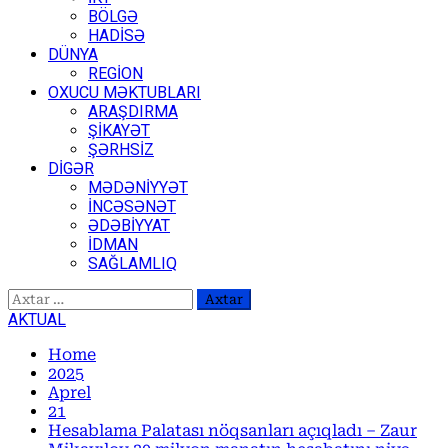
BÖLGƏ
HADİSƏ
DÜNYA
REGİON
OXUCU MƏKTUBLARI
ARAŞDIRMA
ŞİKAYƏT
ŞƏRHSİZ
DİGƏR
MƏDƏNİYYƏT
İNCƏSƏNƏT
ƏDƏBİYYAT
İDMAN
SAĞLAMLIQ
Axtarış:
AKTUAL
Home
2025
Aprel
21
Hesablama Palatası nöqsanları açıqladı – Zaur