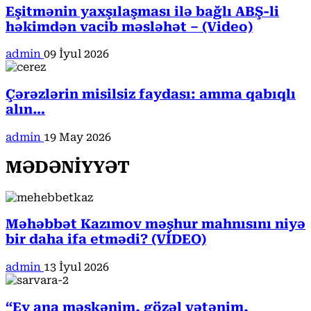
Eşitmənin yaxşılaşması ilə bağlı ABŞ-li
həkimdən vacib məsləhət – (Video)
admin
09 İyul 2026
Çərəzlərin misilsiz faydası: amma qabıqlı
alın…
admin
19 May 2026
MƏDƏNİYYƏT
Məhəbbət Kazımov məşhur mahnısını niyə
bir daha ifa etmədi? (VİDEO)
admin
13 İyul 2026
“Ey ana məskənim, gözəl vətənim,