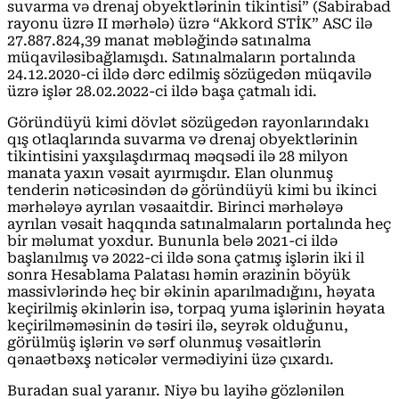
suvarma və drenaj obyektlərinin tikintisi” (Sabirabad
rayonu üzrə II mərhələ) üzrə “Akkord STİK” ASC ilə
27.887.824,39 manat məbləğində satınalma
müqaviləsibağlamışdı. Satınalmaların portalında
24.12.2020-ci ildə dərc edilmiş sözügedən müqavilə
üzrə işlər 28.02.2022-ci ildə başa çatmalı idi.
Göründüyü kimi dövlət sözügedən rayonlarındakı
qış otlaqlarında suvarma və drenaj obyektlərinin
tikintisini yaxşılaşdırmaq məqsədi ilə 28 milyon
manata yaxın vəsait ayırmışdır. Elan olunmuş
tenderin nəticəsindən də göründüyü kimi bu ikinci
mərhələyə ayrılan vəsaaitdir. Birinci mərhələyə
ayrılan vəsait haqqında satınalmaların portalında heç
bir məlumat yoxdur. Bununla belə 2021-ci ildə
başlanılmış və 2022-ci ildə sona çatmış işlərin iki il
sonra Hesablama Palatası həmin ərazinin böyük
massivlərində heç bir əkinin aparılmadığını, həyata
keçirilmiş əkinlərin isə, torpaq yuma işlərinin həyata
keçirilməməsinin də təsiri ilə, seyrək olduğunu,
görülmüş işlərin və sərf olunmuş vəsaitlərin
qənaətbəxş nəticələr vermədiyini üzə çıxardı.
Buradan sual yaranır. Niyə bu layihə gözlənilən