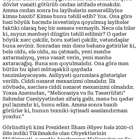
dövlət vəsaiti götürüb ondan istifadə etməkdir.
Amma ondan sonra bu layihələrin səmərəliliyinə
kimsə baxıb? Kimsə bunu təhlil edib? Yox. Ona görə
bəzi böyük həcmdə investisiya qoyulmuş layihələr
faktiki olaraq heç bir səmərə verməyib. Necə ola bilər
ki, suyun mənbəyi düzgün təhlil edilmir? O qədər
böyük xərc çəkilir, boru xətləri çəkilir, vətəndaşlar
buna sevinir. Sonradan min dənə bəhanə gətirirlər ki,
belə oldu, elə oldu, su çatmadı, yeni mənbə
axtarmalıyıq, yenə vəsait verin, yeni mənbə
axtaracağıq. Buna son qoyulmalıdır. Ona görə mən
bütün bu işləri mütəşəkkil qaydada
tənzimləyəcəyəm. Aidiyyəti qurumlara göstərişlər
verilib. Ciddi nəzarət mexanizmi olmalıdır. İlk
növbədə, xərclərə ciddi nəzarət mexanizmi olmalıdır.
Yoxsa Azərsudan, “Meliorasiya və Su Təsərrüfatı”
Səhmdar Cəmiyyətindən sifariş gəlir, mənə bu qədər
pul lazımdır ki, bunu edim. Amma sonra baxıb
görürlər ki, bunun texniki-iqtisadi əsaslandırması
yoxdur.”
Göründüyü kimi Prezident İlham Əliyev hələ 2020-ci
ildə indiki Tikilməkdə olan Obyektlərinin