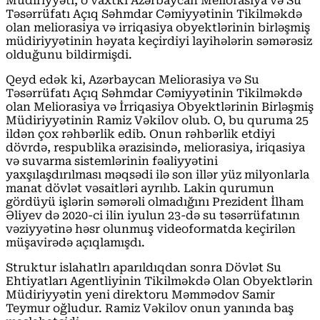
Müdiriyyəti, o vaxtkı Azərbaycan Meliorasiya və Su
Təsərrüfatı Açıq Səhmdar Cəmiyyətinin Tikilməkdə
olan meliorasiya və irriqasiya obyektlərinin birləşmiş
müdiriyyətinin həyata keçirdiyi layihələrin səmərəsiz
olduğunu bildirmişdi.
Qeyd edək ki, Azərbaycan Meliorasiya və Su
Təsərrüfatı Açıq Səhmdar Cəmiyyətinin Tikilməkdə
olan Meliorasiya və İrriqasiya Obyektlərinin Birləşmiş
Müdiriyyətinin Ramiz Vəkilov olub. O, bu quruma 25
ildən çox rəhbərlik edib. Onun rəhbərlik etdiyi
dövrdə, respublika ərazisində, meliorasiya, iriqasiya
və suvarma sistemlərinin fəaliyyətini
yaxşılaşdırılması məqsədi ilə son illər yüz milyonlarla
manat dövlət vəsaitləri ayrılıb. Lakin qurumun
gördüyü işlərin səmərəli olmadığını Prezident İlham
Əliyev də 2020-ci ilin iyulun 23-də su təsərrüfatının
vəziyyətinə həsr olunmuş videoformatda keçirilən
müşavirədə açıqlamışdı.
Struktur islahatlrı aparıldıqdan sonra Dövlət Su
Ehtiyatları Agentliyinin Tikilməkdə Olan Obyektlərin
Müdiriyyətin yeni direktoru Məmmədov Samir
Teymur oğludur. Ramiz Vəkilov onun yanında baş