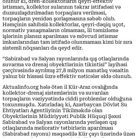
olunur ki, dren-kollektorların qeyri-effektiv
istismarı, kollektor sularının təkrar istifadəsi və
duzsuzlaşdırılmadan torpaqlara verilməsi,
torpaqların yenidən şorlaşmasına səbəb olub.
Həmçinin sahibsiz kollektorlar, qeyri-dəqiq uçot,
normativ yanaşmaların olmaması, lil təmizləmə
işlərinin plansız aparılması və mövcud istismar
imkanlarından tam istifadə olunmaması kimi bir sıra
sistemli nöqsanları da qeyd edir.
“Sabirabad və Salyan rayonlarında qış otlaqlarında
suvarma və drenaj obyektlərinin tikintisi” layihəsi
çərçivəsində ayrılmış 27,8 milyon manatlıq vəsaitin
yalnız bir hissəsi üzrə effektiv nəticələr əldə olunub.
Aktualinfo.org hələ ötən il Kür-Araz ovalığında
kollektor-drenaj sistemlərinin və suvarılan
torpaqların vəziyyətində ciddi problemlər olduğuna
toxunmuşdu. Xatırladaq ki, Azərbaycan Dövlət Su
Ehtiyatları Agentliyinin Tikilməkdə olan
Obyektlərinin Müdiriyyəti Publik Hüquqi Şəxsi
Sabirabad və Salyan rayonlarında yerləşən qış
otlaqlarında meliorativ tətbirlərin aparılması
(Sabirabad rayonu) məqsədilə Kür çayı üzərində üzən