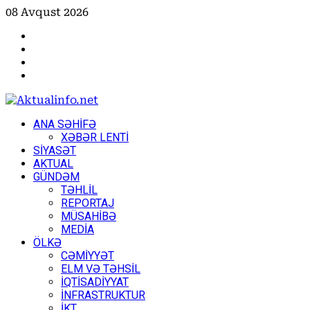
Skip
08 Avqust 2026
to
Facebook
content
Instagram
Youtube
X
Primary
ANA SƏHİFƏ
Menu
XƏBƏR LENTİ
SİYASƏT
AKTUAL
GÜNDƏM
TƏHLİL
REPORTAJ
MÜSAHİBƏ
MEDİA
ÖLKƏ
CƏMİYYƏT
ELM VƏ TƏHSİL
İQTİSADİYYAT
İNFRASTRUKTUR
İKT