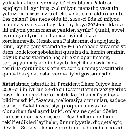
yüksək nəticəni verməyib? Hesablama Palatası
açıqlayır ki, ayrılmış 27,8 milyon manatlıq vəsaitin
yalnız bir hissəsi üzrə effektiv nəticələr əldə olunub.
Bəs qalanı? Bəs necə oldu ki, 2020-ci ildə 28 milyon
manata yaxın vəsait ayrılan layihəyə 2024-cü ildə də
iki milyon yarım manat yenidən ayrılır? Çünki, əvvəl
ayrılmış milyonların hamısı təyinatı üzrə
xərclənməyib. Hesablama Palatasının da açıqladığı
kimi, layihə çərçivəsində 15950 ha sahədə suvarma və
dren-kollektor şəbəkələri qurulsa da, həmin ərazinin
böyük massivlərində heç bir əkin aparılmamış,
torpaq yuma işlərinin həyata keçirilməməsinin də
təsiri ilə görülmüş işlərin və sərf olunmuş vəsaitlərin
qənaətbəxş nəticələr vermədiyini göstərmişdir.
Xatırlatmaq istərdik ki, Prezident İlham Əliyev hələ
2020-ci ilin iyulun 23-də su təsərrüfatının vəziyyətinə
həsr olunmuş videoformatda keçirilən müşavirədə
bildirmişdi ki, “Azərsu, meliorasiya qurumları, sadəcə
olaraq, dövlət investisiya proqramı müzakirə
olunarkən fəallaşırdılar ki, onlara nə qədər dövlət
büdcəsindən pay düşəcək. Bəzi hallarda onların
təklif etdikləri layihələr, ümumiyyətlə, diqqətəlayiq
deyildi. Sadəcə olaraq görürdüm ki, burada məqsəd