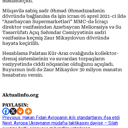
məsləhətçidi.
Müqavilə sabiq sədr Əhməd Əhmədzzadənin
dövründə bağlanılsa da işin icrası 05 aprel 2021-ci ildə
“Azərbaycan Supermarketləri” MMC-də İcraçı
direktor vəzifəsindən Azərbaycan Meliorasiya və Su
Təsərrüfatı Açıq Səhmdar Cəmiyyətinin sədri
vəzifəsinə keçmiş Zaur Mikayılovun dövründə
həyata keçirilib.
Hesablama Palatası Kür-Araz ovalığında kollektor-
drenaj sistemlərinin və suvarılan torpaqların
vəziyyətində ciddi nöqsanlar olduğunu açıqladı.
Buyursun indi də Zaur Mikayılov 30 milyon manatın
hesabatını versin.
Aktualinfo.org
PAYLAŞIN:
Continue
Previous:
Hakan Fidan Avropanın ikili standartlarını ifşa etdi
Next:
Avropa Ukraynanın müdafiə taktikasını dəyişir – Silah
Reading