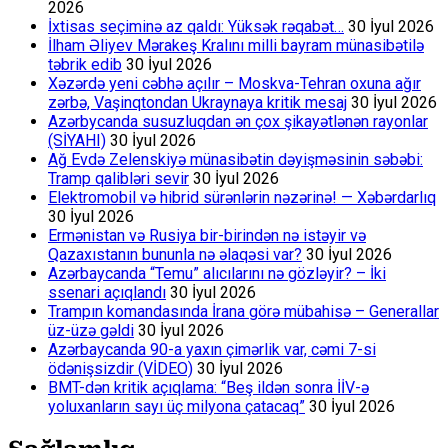
2026
İxtisas seçiminə az qaldı: Yüksək rəqabət…
30 İyul 2026
İlham Əliyev Mərakeş Kralını milli bayram münasibətilə
təbrik edib
30 İyul 2026
Xəzərdə yeni cəbhə açılır – Moskva-Tehran oxuna ağır
zərbə, Vaşinqtondan Ukraynaya kritik mesaj
30 İyul 2026
Azərbycanda susuzluqdan ən çox şikayətlənən rayonlar
(SİYAHI)
30 İyul 2026
Ağ Evdə Zelenskiyə münasibətin dəyişməsinin səbəbi:
Tramp qalibləri sevir
30 İyul 2026
Elektromobil və hibrid sürənlərin nəzərinə! — Xəbərdarlıq
30 İyul 2026
Ermənistan və Rusiya bir-birindən nə istəyir və
Qazaxıstanın bununla nə əlaqəsi var?
30 İyul 2026
Azərbaycanda “Temu” alıcılarını nə gözləyir? – İki
ssenari açıqlandı
30 İyul 2026
Trampın komandasında İrana görə mübahisə – Generallar
üz-üzə gəldi
30 İyul 2026
Azərbaycanda 90-a yaxın çimərlik var, cəmi 7-si
ödənişsizdir (VİDEO)
30 İyul 2026
BMT-dən kritik açıqlama: “Beş ildən sonra İİV-ə
yoluxanların sayı üç milyona çatacaq”
30 İyul 2026