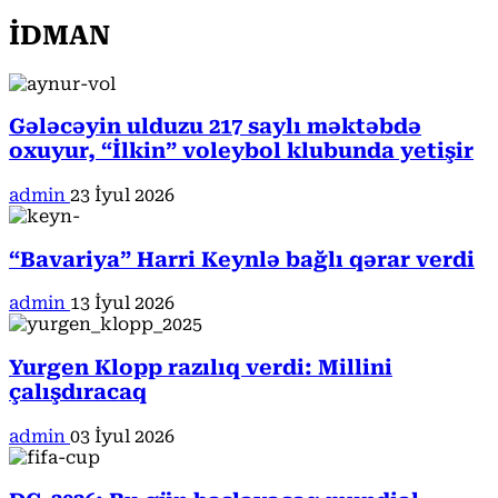
İDMAN
Gələcəyin ulduzu 217 saylı məktəbdə
oxuyur, “İlkin” voleybol klubunda yetişir
admin
23 İyul 2026
“Bavariya” Harri Keynlə bağlı qərar verdi
admin
13 İyul 2026
Yurgen Klopp razılıq verdi: Millini
çalışdıracaq
admin
03 İyul 2026