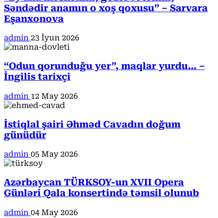
Səndədir anamın o xoş qoxusu” – Sarvara
Eşanxonova
admin
23 İyun 2026
“Odun qorunduğu yer”, maqlar yurdu… –
İngilis tarixçi
admin
12 May 2026
İstiqlal şairi Əhməd Cavadın doğum
günüdür
admin
05 May 2026
Azərbaycan TÜRKSOY-un XVII Opera
Günləri Qala konsertində təmsil olunub
admin
04 May 2026