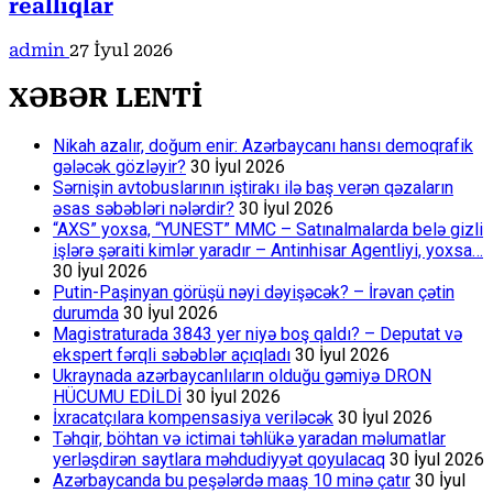
reallıqlar
admin
27 İyul 2026
XƏBƏR LENTİ
Nikah azalır, doğum enir: Azərbaycanı hansı demoqrafik
gələcək gözləyir?
30 İyul 2026
Sərnişin avtobuslarının iştirakı ilə baş verən qəzaların
əsas səbəbləri nələrdir?
30 İyul 2026
“AXS” yoxsa, “YUNEST” MMC – Satınalmalarda belə gizli
işlərə şəraiti kimlər yaradır – Antinhisar Agentliyi, yoxsa…
30 İyul 2026
Putin-Paşinyan görüşü nəyi dəyişəcək? – İrəvan çətin
durumda
30 İyul 2026
Magistraturada 3843 yer niyə boş qaldı? – Deputat və
ekspert fərqli səbəblər açıqladı
30 İyul 2026
Ukraynada azərbaycanlıların olduğu gəmiyə DRON
HÜCUMU EDİLDİ
30 İyul 2026
İxracatçılara kompensasiya veriləcək
30 İyul 2026
Təhqir, böhtan və ictimai təhlükə yaradan məlumatlar
yerləşdirən saytlara məhdudiyyət qoyulacaq
30 İyul 2026
Azərbaycanda bu peşələrdə maaş 10 minə çatır
30 İyul