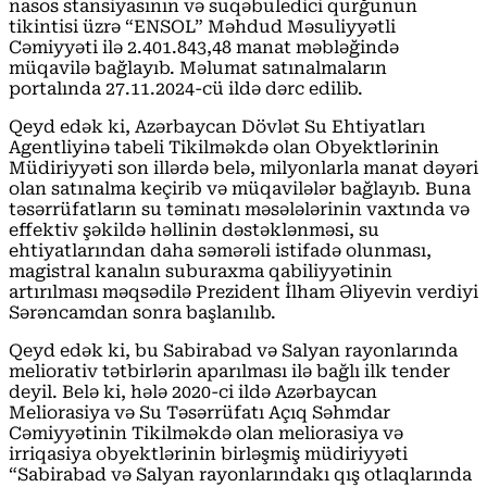
nasos stansiyasının və suqəbuledici qurğunun
tikintisi üzrə “ENSOL” Məhdud Məsuliyyətli
Cəmiyyəti ilə 2.401.843,48 manat məbləğində
müqavilə bağlayıb. Məlumat satınalmaların
portalında 27.11.2024-cü ildə dərc edilib.
Qeyd edək ki, Azərbaycan Dövlət Su Ehtiyatları
Agentliyinə tabeli Tikilməkdə olan Obyektlərinin
Müdiriyyəti son illərdə belə, milyonlarla manat dəyəri
olan satınalma keçirib və müqavilələr bağlayıb. Buna
təsərrüfatların su təminatı məsələlərinin vaxtında və
effektiv şəkildə həllinin dəstəklənməsi, su
ehtiyatlarından daha səmərəli istifadə olunması,
magistral kanalın suburaxma qabiliyyətinin
artırılması məqsədilə Prezident İlham Əliyevin verdiyi
Sərəncamdan sonra başlanılıb.
Qeyd edək ki, bu Sabirabad və Salyan rayonlarında
meliorativ tətbirlərin aparılması ilə bağlı ilk tender
deyil. Belə ki, hələ 2020-ci ildə Azərbaycan
Meliorasiya və Su Təsərrüfatı Açıq Səhmdar
Cəmiyyətinin Tikilməkdə olan meliorasiya və
irriqasiya obyektlərinin birləşmiş müdiriyyəti
“Sabirabad və Salyan rayonlarındakı qış otlaqlarında