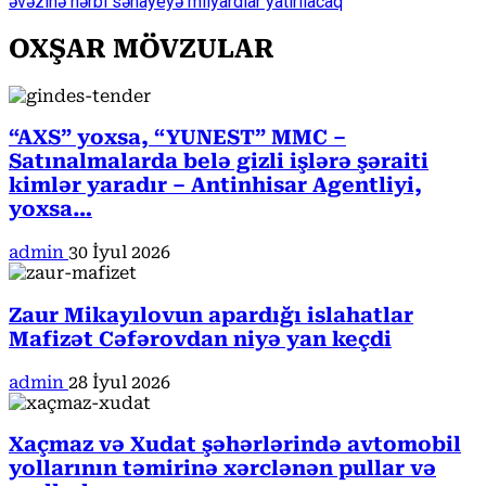
əvəzinə hərbi sənayeyə milyardlar yatırılacaq
OXŞAR MÖVZULAR
“AXS” yoxsa, “YUNEST” MMC –
Satınalmalarda belə gizli işlərə şəraiti
kimlər yaradır – Antinhisar Agentliyi,
yoxsa…
admin
30 İyul 2026
Zaur Mikayılovun apardığı islahatlar
Mafizət Cəfərovdan niyə yan keçdi
admin
28 İyul 2026
Xaçmaz və Xudat şəhərlərində avtomobil
yollarının təmirinə xərclənən pullar və