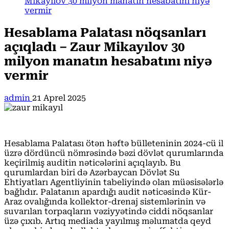
Mikayılov 30 milyon manatın hesabatını niyə
vermir
Hesablama Palatası nöqsanları
açıqladı – Zaur Mikayılov 30
milyon manatın hesabatını niyə
vermir
admin
21 Aprel 2025
Hesablama Palatası ötən həftə bülleteninin 2024-cü il
üzrə dördüncü nömrəsində bəzi dövlət qurumlarında
keçirilmiş auditin nəticələrini açıqlayıb. Bu
qurumlardan biri də Azərbaycan Dövlət Su
Ehtiyatları Agentliyinin tabeliyində olan müəsisələrlə
bağlıdır. Palatanın apardığı audit nəticəsində Kür-
Araz ovalığında kollektor-drenaj sistemlərinin və
suvarılan torpaqların vəziyyətində ciddi nöqsanlar
üzə çıxıb. Artıq mediada yayılmış məlumatda qeyd