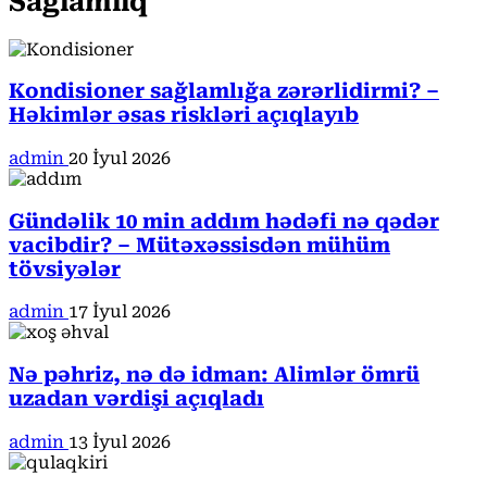
Sağlamlıq
Kondisioner sağlamlığa zərərlidirmi? –
Həkimlər əsas riskləri açıqlayıb
admin
20 İyul 2026
Gündəlik 10 min addım hədəfi nə qədər
vacibdir? – Mütəxəssisdən mühüm
tövsiyələr
admin
17 İyul 2026
Nə pəhriz, nə də idman: Alimlər ömrü
uzadan vərdişi açıqladı
admin
13 İyul 2026