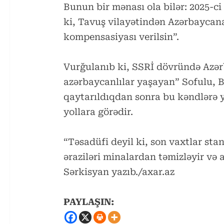
Bunun bir mənası ola bilər: 2025-ci 
ki, Tavuş vilayətindən Azərbaycana 
kompensasiyası verilsin”.
Vurğulanıb ki, SSRİ dövründə Azər
azərbaycanlılar yaşayan” Sofulu, B
qaytarıldıqdan sonra bu kəndlərə 
yollara görədir.
“Təsadüfi deyil ki, son vaxtlar sta
əraziləri minalardan təmizləyir və a
Sərkisyan yazıb./axar.az
PAYLAŞIN: