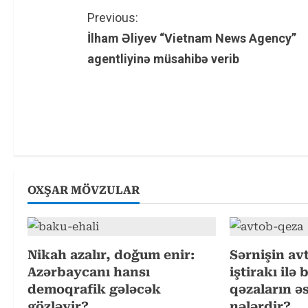
C
Previous:
İlham Əliyev “Vietnam News Agency”
o
agentliyinə müsahibə verib
n
t
i
n
u
OXŞAR MÖVZULAR
e
R
Nikah azalır, doğum enir:
Sərnişin av
Azərbaycanı hansı
iştirakı ilə
e
demoqrafik gələcək
qəzaların ə
gözləyir?
nələrdir?