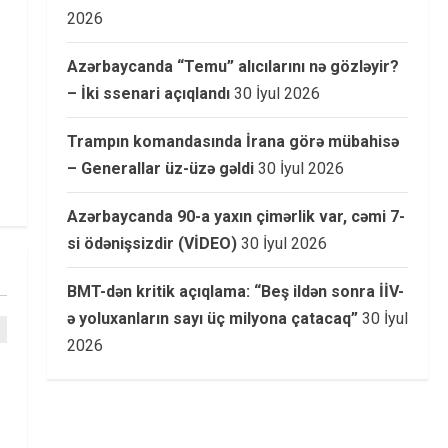
2026
Azərbaycanda “Temu” alıcılarını nə gözləyir?
– İki ssenari açıqlandı
30 İyul 2026
Trampın komandasında İrana görə mübahisə
– Generallar üz-üzə gəldi
30 İyul 2026
Azərbaycanda 90-a yaxın çimərlik var, cəmi 7-
si ödənişsizdir (VİDEO)
30 İyul 2026
BMT-dən kritik açıqlama: “Beş ildən sonra İİV-
ə yoluxanların sayı üç milyona çatacaq”
30 İyul
2026