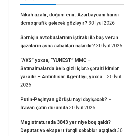
Nikah azalır, doğum enir: Azərbaycanı hansı
demoqrafik gələcək gözləyir?
30 İyul 2026
Sərnişin avtobuslarının iştirakı ilə baş verən
qəzaların əsas səbəbləri nələrdir?
30 İyul 2026
“AXS” yoxsa, “YUNEST” MMC –
Satınalmalarda belə gizli işlərə şəraiti kimlər
yaradır – Antinhisar Agentliyi, yoxsa…
30 İyul
2026
Putin-Paşinyan görüşü nəyi dəyişəcək? –
İrəvan çətin durumda
30 İyul 2026
Magistraturada 3843 yer niyə boş qaldı? –
Deputat və ekspert fərqli səbəblər açıqladı
30