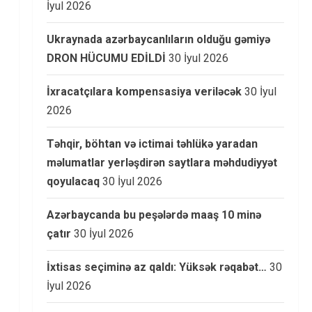
İyul 2026
Ukraynada azərbaycanlıların olduğu gəmiyə
DRON HÜCUMU EDİLDİ
30 İyul 2026
İxracatçılara kompensasiya veriləcək
30 İyul
2026
Təhqir, böhtan və ictimai təhlükə yaradan
məlumatlar yerləşdirən saytlara məhdudiyyət
qoyulacaq
30 İyul 2026
Azərbaycanda bu peşələrdə maaş 10 minə
çatır
30 İyul 2026
İxtisas seçiminə az qaldı: Yüksək rəqabət…
30
İyul 2026