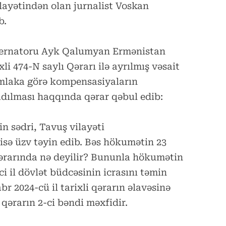
layətindən olan jurnalist Voskan
b.
ubernatoru Ayk Qalumyan Ermənistan
li 474-N saylı Qərarı ilə ayrılmış vəsait
mlaka görə kompensasiyaların
dılması haqqında qərar qəbul edib:
 sədri, Tavuş vilayəti
sə üzv təyin edib. Bəs hökumətin 23
ı qərarında nə deyilir? Bununla hökumətin
i il dövlət büdcəsinin icrasını təmin
r 2024-cü il tarixli qərarın əlavəsinə
 qərarın 2-ci bəndi məxfidir.