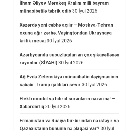
İlham Əliyev Mərakeş Kralını milli bayram
münasibətilə təbrik edib
30 İyul 2026
Xəzərdə yeni cəbhə açılır – Moskva-Tehran
oxuna ağır zərbə, Vaşinqtondan Ukraynaya
kritik mesaj
30 İyul 2026
Azərbycanda susuzluqdan ən çox şikayətlənən
rayonlar (SİYAHI)
30 İyul 2026
Ağ Evdə Zelenskiyə münasibətin dəyişməsinin
səbəbi: Tramp qalibləri sevir
30 İyul 2026
Elektromobil və hibrid sürənlərin nəzərinə! —
Xəbərdarlıq
30 İyul 2026
Ermənistan və Rusiya bir-birindən nə istəyir və
Qazaxıstanın bununla nə əlaqəsi var?
30 İyul