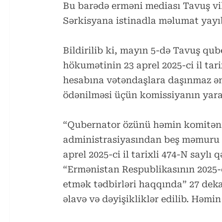
Bu barədə erməni mediası Tavuş vi
Sərkisyana istinadla məlumat yayı
Bildirilib ki, mayın 5-də Tavuş q
hökumətinin 23 aprel 2025-ci il tarix
hesabına vətəndaşlara daşınmaz ə
ödənilməsi üçün komissiyanın yara
“Qubernator özünü həmin komitənin
administrasiyasından beş məmuru i
aprel 2025-ci il tarixli 474-N sayl
“Ermənistan Respublikasının 2025-c
etmək tədbirləri haqqında” 27 dekab
əlavə və dəyişikliklər edilib. Həmin