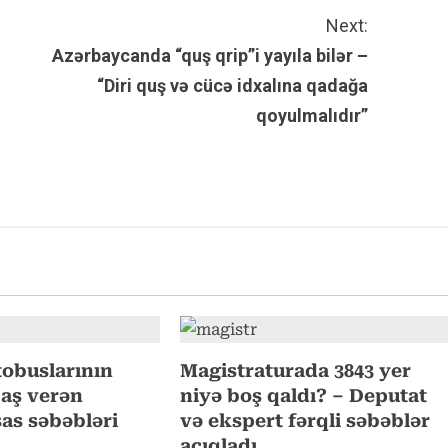
Next:
Azərbaycanda “quş qrip”i yayıla bilər –
“Diri quş və cücə idxalına qadağa
qoyulmalıdır”
tobuslarının
Magistraturada 3843 yer
 baş verən
niyə boş qaldı? – Deputat
sas səbəbləri
və ekspert fərqli səbəblər
açıqladı