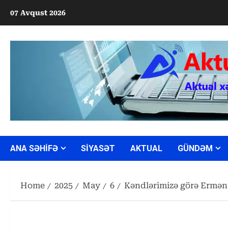
Skip
07 Avqust 2026
to
content
ANA SƏHİFƏ
SİYASƏT
AKTUAL
GÜNDƏM
Home
2025
May
6
Kəndlərimizə görə Erməni