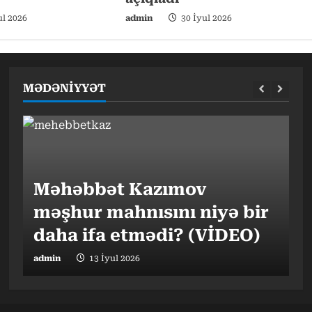
ul 2026
admin
30 İyul 2026
MƏDƏNİYYƏT
Gündəlik 10 min addım
“
hədəfi nə qədər vacibdir? –
Məhəbbət Kazımov
Futbolun “qızıl kitabı”:
Nə pə
v
Mütəxəssisdən mühüm
məşhur mahnısını niyə bir
Dünya çempionatlarının
Aliml
o
b
tövsiyələr
daha ifa etmədi? (VİDEO)
UNUDULMAZ REKORDLAR
vərdiş
E
dmin
admin
17 İyul 2026
admin
13 İyul 2026
09 İyun 2026
admin
ad