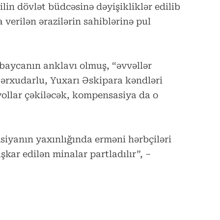
ilin dövlət büdcəsinə dəyişikliklər edilib
verilən ərazilərin sahiblərinə pul
baycanın anklavı olmuş, “əvvəllər
ərxudarlu, Yuxarı Əskipara kəndləri
yollar çəkiləcək, kompensasiya da o
nsiyanın yaxınlığında erməni hərbçiləri
şkar edilən minalar partladılır”, –