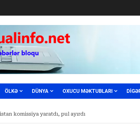
ÖLKƏ
DÜNYA
OXUCU MƏKTUBLARI
DİGƏ
stan komissiya yaratdı, pul ayırdı