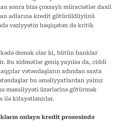
an sonra bizə çoxsaylı müraciətlər daxil
dan adlarına kredit götürüldüyünü
ində vəziyyətin həqiqətən də kritik
ölkədə demək olar ki, bütün banklar
r. Bu xidmətlər geniş yayılsa da, ciddi
rıldaqçılar vətəndaşların adından saxta
 vətəndaşlar bu əməliyyatlardan yalnız
isə məsuliyyəti üzərlərinə götürmək
 ilə kifayətlənirlər.
ların onlayn kredit prosesində