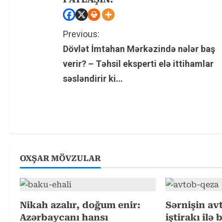
C
Previous:
Dövlət İmtahan Mərkəzində nələr baş
o
verir? – Təhsil eksperti elə ittihamlar
n
səsləndirir ki…
t
i
n
u
OXŞAR MÖVZULAR
e
R
Nikah azalır, doğum enir:
Sərnişin av
Azərbaycanı hansı
iştirakı ilə