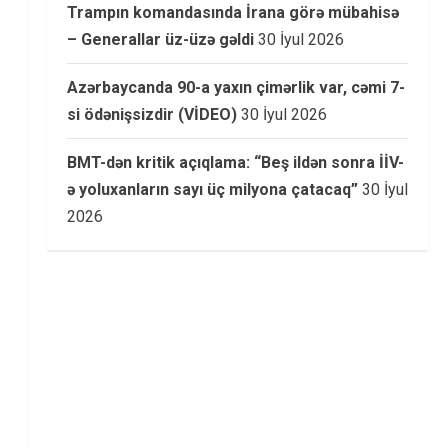
Trampın komandasında İrana görə mübahisə
– Generallar üz-üzə gəldi
30 İyul 2026
Azərbaycanda 90-a yaxın çimərlik var, cəmi 7-
si ödənişsizdir (VİDEO)
30 İyul 2026
BMT-dən kritik açıqlama: “Beş ildən sonra İİV-
ə yoluxanların sayı üç milyona çatacaq”
30 İyul
2026