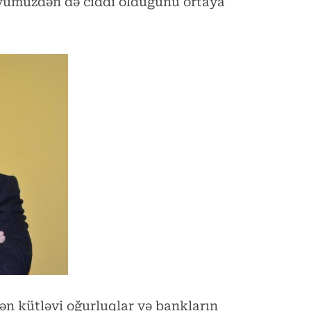
yümüzdən də ciddi olduğunu ortaya
ən kütləvi oğurluqlar və bankların