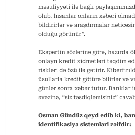
məsuliyyəti ilə bağlı paylaşımımızd
olub. İnsanlar onların xəbəri olma
bildirirlər və araşdırmalar nəticəs
olduğu görünür”.
Ekspertin sözlərinə görə, hazırda 
onlayn kredit xidmətləri təqdim edi
riskləri də özü ilə gətirir. Kiberfı
üsullarla kredit götürə bilirlər və
günlər sonra xəbər tutur. Banklar 
əvəzinə, “siz təsdiqləmisiniz” cavabı
Osman Gündüz qeyd edib ki, bank
identifikasiya sistemləri zəifdir: