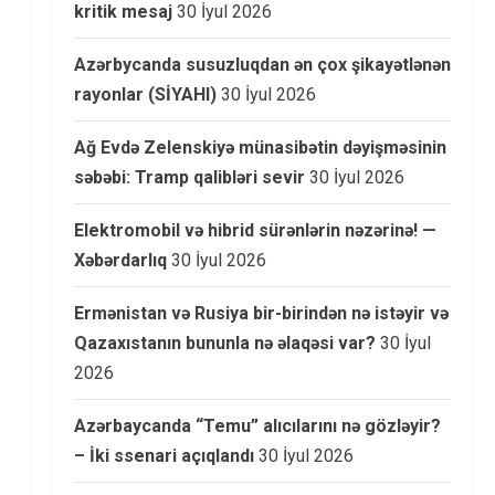
kritik mesaj
30 İyul 2026
Azərbycanda susuzluqdan ən çox şikayətlənən
rayonlar (SİYAHI)
30 İyul 2026
Ağ Evdə Zelenskiyə münasibətin dəyişməsinin
səbəbi: Tramp qalibləri sevir
30 İyul 2026
Elektromobil və hibrid sürənlərin nəzərinə! —
Xəbərdarlıq
30 İyul 2026
Ermənistan və Rusiya bir-birindən nə istəyir və
Qazaxıstanın bununla nə əlaqəsi var?
30 İyul
2026
Azərbaycanda “Temu” alıcılarını nə gözləyir?
– İki ssenari açıqlandı
30 İyul 2026