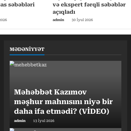
sas səbəbləri
və ekspert fərqli səbəblər
açıqladı
2026
admin
30 İyul 2026
MƏDƏNİYYƏT
Məhəbbət Kazımov
məşhur mahnısını niyə bir
daha ifa etmədi? (VİDEO)
admin
13 İyul 2026