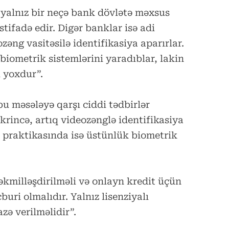
 yalnız bir neçə bank dövlətə məxsus
ifadə edir. Digər banklar isə adi
zəng vasitəsilə identifikasiya aparırlar.
biometrik sistemlərini yaradıblar, lakin
ı yoxdur”.
 məsələyə qarşı ciddi tədbirlər
krincə, artıq videozənglə identifikasiya
ya praktikasında isə üstünlük biometrik
kmilləşdirilməli və onlayn kredit üçün
uri olmalıdır. Yalnız lisenziyalı
zə verilməlidir”.