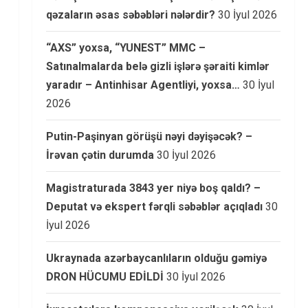
qəzaların əsas səbəbləri nələrdir?
30 İyul 2026
“AXS” yoxsa, “YUNEST” MMC –
Satınalmalarda belə gizli işlərə şəraiti kimlər
yaradır – Antinhisar Agentliyi, yoxsa…
30 İyul
2026
Putin-Paşinyan görüşü nəyi dəyişəcək? –
İrəvan çətin durumda
30 İyul 2026
Magistraturada 3843 yer niyə boş qaldı? –
Deputat və ekspert fərqli səbəblər açıqladı
30
İyul 2026
Ukraynada azərbaycanlıların olduğu gəmiyə
DRON HÜCUMU EDİLDİ
30 İyul 2026