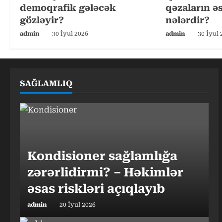
e
demoqrafik gələcək
qəzaların ə
a
gözləyir?
nələrdir?
admin
30 İyul 2026
admin
30 İyul 
d
i
n
SAĞLAMLIQ
g
Kondisioner sağlamlığa
zərərlidirmi? – Həkimlər
əsas riskləri açıqlayıb
admin
20 İyul 2026