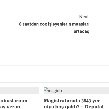
Next:
8 saatdan çox işləyənlərin maaşları
artacaq
tobuslarının
Magistraturada 3843 yer
 baş verən
niyə boş qaldı? – Deputat