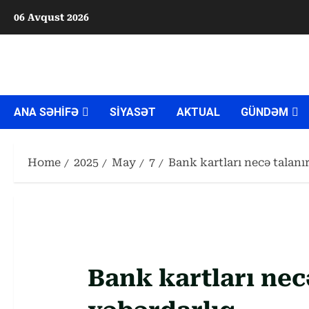
Skip
06 Avqust 2026
to
content
ANA SƏHİFƏ
SİYASƏT
AKTUAL
GÜNDƏM
Home
2025
May
7
Bank kartları necə talanı
Bank kartları nec