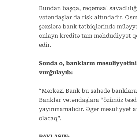
Bundan başqa, rəqəmsal savadlılığı 
vətəndaşlar da risk altındadır. O
şəxslərə bank tətbiqlərində müəyyə
onlayn kreditə tam məhdudiyyət qo
edir.
Sonda o, bankların məsuliyyətinin
vurğulayıb:
“Mərkəzi Bank bu sahədə banklara 
Banklar vətəndaşlara “özünüz təsd
yayınmamalıdır. Əgər məsuliyyət ar
olacaq”.
PAYLAŞIN: