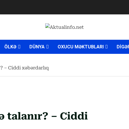
ÖLKƏ
DÜNYA
OXUCU MƏKTUBLARI
DİGƏ
r? – Ciddi xəbərdarlıq
ə talanır? – Ciddi