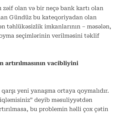
zəif olan və bir neçə bank kartı olan
sman Gündüz bu kateqoriyadan olan
n təhlükəsizlik imkanlarının – məsələn,
yma seçimlərinin verilməsini təklif
 artırılmasının vacibliyini
qarşı yeni yanaşma ortaya qoymalıdır.
iqləmisiniz” deyib məsuliyyətdən
tırılmasa, bu problemin həlli çox çətin