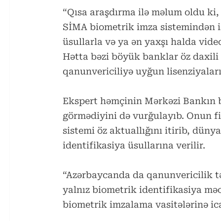
“Qısa araşdırma ilə məlum oldu ki,
SİMA biometrik imza sistemindən ist
üsullarla və ya ən yaxşı halda video
Hətta bəzi böyük banklar öz daxili 
qanunvericiliyə uyğun lisenziyalar
Ekspert həmçinin Mərkəzi Bankın bu
görmədiyini də vurğulayıb. Onun fi
sistemi öz aktuallığını itirib, dün
identifikasiya üsullarına verilir.
“Azərbaycanda da qanunvericilik tə
yalnız biometrik identifikasiya məcb
biometrik imzalama vasitələrinə ica