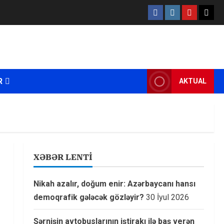
Facebook
Instagram
Youtube
X
R
AKTUAL
XƏBƏR LENTİ
Nikah azalır, doğum enir: Azərbaycanı hansı
demoqrafik gələcək gözləyir?
30 İyul 2026
Sərnişin avtobuslarının iştirakı ilə baş verən