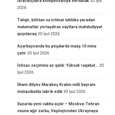
İxracatçılara kompensasiya veriləcək
30 İyul
2026
Təhqir, böhtan və ictimai təhlükə yaradan
məlumatlar yerləşdirən saytlara məhdudiyyət
qoyulacaq
30 İyul 2026
Azərbaycanda bu peşələrdə maaş 10 minə
çatır
30 İyul 2026
İxtisas seçiminə az qaldı: Yüksək rəqabət…
30
İyul 2026
İlham Əliyev Mərakeş Kralını milli bayram
münasibətilə təbrik edib
30 İyul 2026
Xəzərdə yeni cəbhə açılır – Moskva-Tehran
oxuna ağır zərbə, Vaşinqtondan Ukraynaya