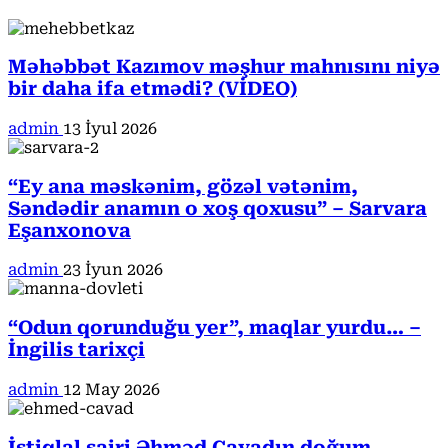
Məhəbbət Kazımov məşhur mahnısını niyə
bir daha ifa etmədi? (VİDEO)
admin
13 İyul 2026
“Ey ana məskənim, gözəl vətənim,
Səndədir anamın o xoş qoxusu” – Sarvara
Eşanxonova
admin
23 İyun 2026
“Odun qorunduğu yer”, maqlar yurdu… –
İngilis tarixçi
admin
12 May 2026
İstiqlal şairi Əhməd Cavadın doğum