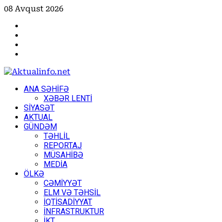
Skip
08 Avqust 2026
to
Facebook
content
Instagram
Youtube
X
Primary
ANA SƏHİFƏ
Menu
XƏBƏR LENTİ
SİYASƏT
AKTUAL
GÜNDƏM
TƏHLİL
REPORTAJ
MÜSAHİBƏ
MEDİA
ÖLKƏ
CƏMİYYƏT
ELM VƏ TƏHSİL
İQTİSADİYYAT
İNFRASTRUKTUR
İKT