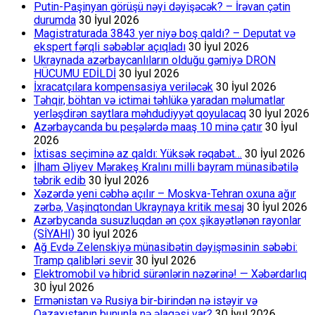
Putin-Paşinyan görüşü nəyi dəyişəcək? – İrəvan çətin
durumda
30 İyul 2026
Magistraturada 3843 yer niyə boş qaldı? – Deputat və
ekspert fərqli səbəblər açıqladı
30 İyul 2026
Ukraynada azərbaycanlıların olduğu gəmiyə DRON
HÜCUMU EDİLDİ
30 İyul 2026
İxracatçılara kompensasiya veriləcək
30 İyul 2026
Təhqir, böhtan və ictimai təhlükə yaradan məlumatlar
yerləşdirən saytlara məhdudiyyət qoyulacaq
30 İyul 2026
Azərbaycanda bu peşələrdə maaş 10 minə çatır
30 İyul
2026
İxtisas seçiminə az qaldı: Yüksək rəqabət…
30 İyul 2026
İlham Əliyev Mərakeş Kralını milli bayram münasibətilə
təbrik edib
30 İyul 2026
Xəzərdə yeni cəbhə açılır – Moskva-Tehran oxuna ağır
zərbə, Vaşinqtondan Ukraynaya kritik mesaj
30 İyul 2026
Azərbycanda susuzluqdan ən çox şikayətlənən rayonlar
(SİYAHI)
30 İyul 2026
Ağ Evdə Zelenskiyə münasibətin dəyişməsinin səbəbi:
Tramp qalibləri sevir
30 İyul 2026
Elektromobil və hibrid sürənlərin nəzərinə! — Xəbərdarlıq
30 İyul 2026
Ermənistan və Rusiya bir-birindən nə istəyir və
Qazaxıstanın bununla nə əlaqəsi var?
30 İyul 2026