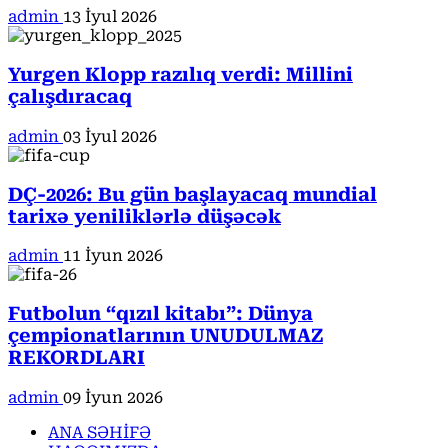
admin
13 İyul 2026
Yurgen Klopp razılıq verdi: Millini
çalışdıracaq
admin
03 İyul 2026
DÇ-2026: Bu gün başlayacaq mundial
tarixə yeniliklərlə düşəcək
admin
11 İyun 2026
Futbolun “qızıl kitabı”: Dünya
çempionatlarının UNUDULMAZ
REKORDLARI
admin
09 İyun 2026
ANA SƏHİFƏ