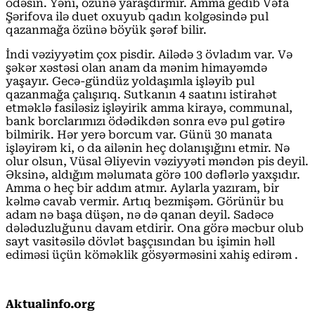
ödəsin. Yəni, özünə yaraşdırmır. Amma gedib Vəfa
Şərifova ilə duet oxuyub qadın kolgəsində pul
qazanmağa özünə böyük şərəf bilir.
İndi vəziyyətim çox pisdir. Ailədə 3 övladım var. Və
şəkər xəstəsi olan anam da mənim himayəmdə
yaşayır. Gecə-gündüz yoldaşımla işləyib pul
qazanmağa çalışırıq. Sutkanın 4 saatını istirahət
etməklə fasiləsiz işləyirik amma kirayə, communal,
bank borclarımızı ödədikdən sonra evə pul gətirə
bilmirik. Hər yerə borcum var. Günü 30 manata
işləyirəm ki, o da ailənin heç dolanışığını etmir. Nə
olur olsun, Vüsal Əliyevin vəziyyəti məndən pis deyil.
Əksinə, aldığım məlumata görə 100 dəflərlə yaxşıdır.
Amma o heç bir addım atmır. Aylarla yazıram, bir
kəlmə cavab vermir. Artıq bezmişəm. Görünür bu
adam nə başa düşən, nə də qanan deyil. Sadəcə
dələduzluğunu davam etdirir. Ona görə məcbur olub
sayt vasitəsilə dövlət başçısından bu işimin həll
ediməsi üçün köməklik gösyərməsini xahiş edirəm .
Aktualinfo.org