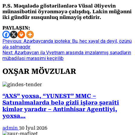
P.S. Məqalədə göstərilənlərə Vüsal Əliyevin
münasibətini öyrənməyə çalışdıq. Lakin müğənni
iki gündür susqunluq nümayiş etdirir.
PAYLAŞIN:
Continue
Previous:
Azərbaycanda ipoteka: Bu, heç xəyal da deyil, özünü
ələ salmaqdır
Reading
Next:
Azərbaycan ilə Vyetnam arasında imzalanmış sənədlərin
mübadiləsi mərasimi keçirilib
OXŞAR MÖVZULAR
“AXS” yoxsa, “YUNEST” MMC –
Satınalmalarda belə gizli işlərə şəraiti
kimlər yaradır – Antinhisar Agentliyi,
yoxsa…
admin
30 İyul 2026