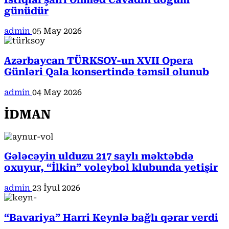
günüdür
admin
05 May 2026
Azərbaycan TÜRKSOY-un XVII Opera
Günləri Qala konsertində təmsil olunub
admin
04 May 2026
İDMAN
Gələcəyin ulduzu 217 saylı məktəbdə
oxuyur, “İlkin” voleybol klubunda yetişir
admin
23 İyul 2026
“Bavariya” Harri Keynlə bağlı qərar verdi