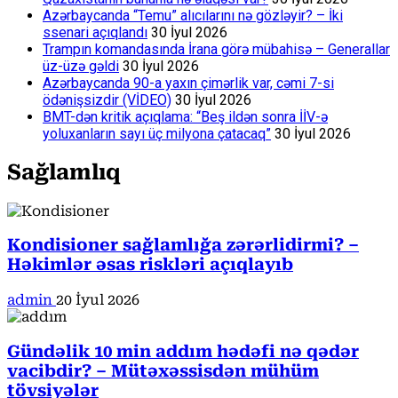
Azərbaycanda “Temu” alıcılarını nə gözləyir? – İki
ssenari açıqlandı
30 İyul 2026
Trampın komandasında İrana görə mübahisə – Generallar
üz-üzə gəldi
30 İyul 2026
Azərbaycanda 90-a yaxın çimərlik var, cəmi 7-si
ödənişsizdir (VİDEO)
30 İyul 2026
BMT-dən kritik açıqlama: “Beş ildən sonra İİV-ə
yoluxanların sayı üç milyona çatacaq”
30 İyul 2026
Sağlamlıq
Kondisioner sağlamlığa zərərlidirmi? –
Həkimlər əsas riskləri açıqlayıb
admin
20 İyul 2026
Gündəlik 10 min addım hədəfi nə qədər
vacibdir? – Mütəxəssisdən mühüm
tövsiyələr