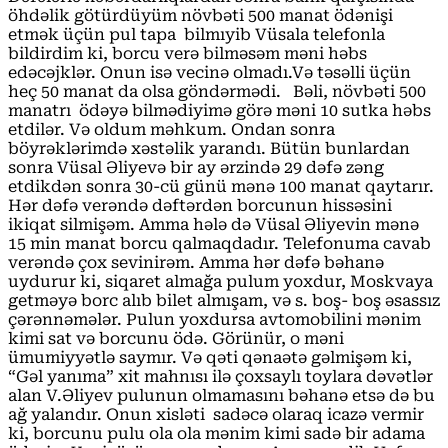
öhdəlik götürdüyüm növbəti 500 manat ödənişi
etmək üçün pul tapa bilmıyib Vüsala telefonla
bildirdim ki, borcu verə bilməsəm məni həbs
edəcəjklər. Onun isə vecinə olmadı.Və təsəlli üçün
heç 50 manat da olsa göndərmədi. Bəli, növbəti 500
manatrı ödəyə bilmədiyimə görə məni 10 sutka həbs
etdilər. Və oldum məhkum. Ondan sonra
böyrəklərimdə xəstəlik yarandı. Bütün bunlardan
sonra Vüsal Əliyevə bir ay ərzində 29 dəfə zəng
etdikdən sonra 30-cü günü mənə 100 manat qaytarır.
Hər dəfə verəndə dəftərdən borcunun hissəsini
ikiqat silmişəm. Amma hələ də Vüsal Əliyevin mənə
15 min manat borcu qalmaqdadır. Telefonuma cavab
verəndə çox sevinirəm. Amma hər dəfə bəhanə
uydurur ki, siqaret almağa pulum yoxdur, Moskvaya
getməyə borc alıb bilet almışam, və s. boş- boş əsassız
çərənnəmələr. Pulun yoxdursa avtomobilini mənim
kimi sat və borcunu ödə. Görünür, o məni
ümumiyyətlə saymır. Və qəti qənaətə gəlmişəm ki,
“Gəl yanıma” xit mahnısı ilə çoxsaylı toylara dəvətlər
alan V.Əliyev pulunun olmamasını bəhanə etsə də bu
ağ yalandır. Onun xisləti sadəcə olaraq icazə vermir
ki, borcunu pulu ola ola mənim kimi sadə bir adama