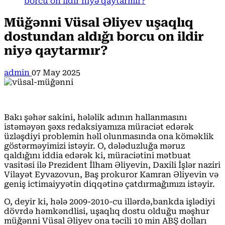
borcu on ildir niyə qaytarmır?
Müğənni Vüsal Əliyev uşaqlıq
dostundan aldığı borcu on ildir
niyə qaytarmır?
admin
07 May 2025
Bakı şəhər sakini, hələlik adının hallanmasını
istəməyən şəxs redaksiyamıza müraciət edərək
üzləşdiyi problemin həll olunmasında ona köməklik
göstərməyimizi istəyir. O, dələduzluğa məruz
qaldığını iddia edərək ki, müraciətini mətbuat
vasitəsi ilə Prezident İlham Əliyevin, Daxili İşlər naziri
Vilayət Eyvazovun, Baş prokuror Kamran Əliyevin və
geniş ictimaiyyətin diqqətinə çatdırmağımızı istəyir.
O, deyir ki, hələ 2009-2010-cu illərdə,bankda işlədiyi
dövrdə həmkəndlisi, uşaqlıq dostu olduğu məşhur
müğənni Vüsal Əliyev ona təcili 10 min ABŞ dolları