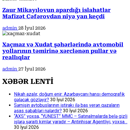
Zaur Mikayılovun apardığı islahatlar
Mafizət Cəfərovdan niyə yan keçdi
admin
28 İyul 2026
Xaçmaz və Xudat şəhərlərində avtomobil
yollarının təmirinə xərclənən pullar və
reallıqlar
admin
27 İyul 2026
XƏBƏR LENTİ
Nikah azalır, doğum enir: Azərbaycanı hansı demoqrafik
gələcək gözləyir?
30 İyul 2026
Sərnişin avtobuslarının iştirakı ilə baş verən qəzaların
əsas səbəbləri nələrdir?
30 İyul 2026
“AXS” yoxsa, “YUNEST” MMC – Satınalmalarda belə gizli
işlərə şəraiti kimlər yaradır – Antinhisar Agentliyi, yoxsa…
30 İyul 2026