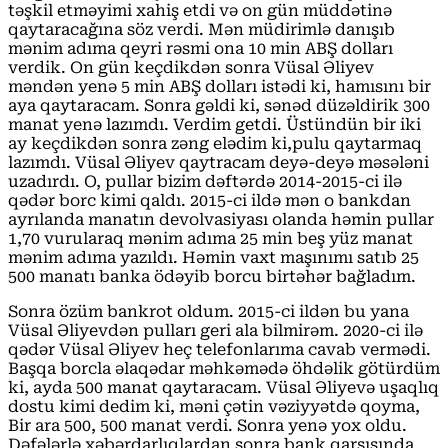
təşkil etməyimi xahiş etdi və on gün müddətinə
qaytaracağına söz verdi. Mən müdirimlə danışıb
mənim adıma qeyri rəsmi ona 10 min ABŞ dolları
verdik. On gün keçdikdən sonra Vüsal Əliyev
məndən yenə 5 min ABŞ dolları istədi ki, hamısını bir
aya qaytaracam. Sonra gəldi ki, sənəd düzəldirik 300
manat yenə lazımdı. Verdim getdi. Üstündün bir iki
ay keçdikdən sonra zəng elədim ki,pulu qaytarmaq
lazımdı. Vüsal Əliyev qaytracam deyə-deyə məsələni
uzadırdı. O, pullar bizim dəftərdə 2014-2015-ci ilə
qədər borc kimi qaldı. 2015-ci ildə mən o bankdan
ayrılanda manatın devolvasiyası olanda həmin pullar
1,70 vurularaq mənim adıma 25 min beş yüz manat
mənim adıma yazıldı. Həmin vaxt maşınımı satıb 25
500 manatı banka ödəyib borcu birtəhər bağladım.
Sonra özüm bankrot oldum. 2015-ci ildən bu yana
Vüsal Əliyevdən pulları geri ala bilmirəm. 2020-ci ilə
qədər Vüsal Əliyev heç telefonlarıma cavab vermədi.
Başqa borcla əlaqədar məhkəmədə öhdəlik götürdüm
ki, ayda 500 manat qaytaracam. Vüsal Əliyevə uşaqlıq
dostu kimi dedim ki, məni çətin vəziyyətdə qoyma,
Bir ara 500, 500 manat verdi. Sonra yenə yox oldu.
Dəfələrlə xəbərdarlıqlardan sonra bank qarşısında