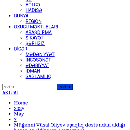
BÖLGƏ
HADİSƏ
DÜNYA
REGİON
OXUCU MƏKTUBLARI
ARAŞDIRMA
ŞİKAYƏT
ŞƏRHSİZ
DİGƏR
MƏDƏNİYYƏT
İNCƏSƏNƏT
ƏDƏBİYYAT
İDMAN
SAĞLAMLIQ
Axtarış:
AKTUAL
Home
2025
May
7
Müğənni Vüsal Əliyev uşaqlıq dostundan aldığı