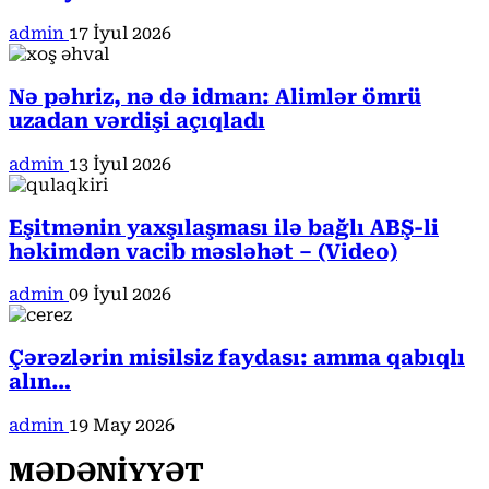
admin
17 İyul 2026
Nə pəhriz, nə də idman: Alimlər ömrü
uzadan vərdişi açıqladı
admin
13 İyul 2026
Eşitmənin yaxşılaşması ilə bağlı ABŞ-li
həkimdən vacib məsləhət – (Video)
admin
09 İyul 2026
Çərəzlərin misilsiz faydası: amma qabıqlı
alın…
admin
19 May 2026
MƏDƏNİYYƏT