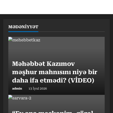
MƏDƏNİYYƏT
Məhəbbət Kazımov
məşhur mahnısını niyə bir
daha ifa etmədi? (VİDEO)
admin
13 İyul 2026