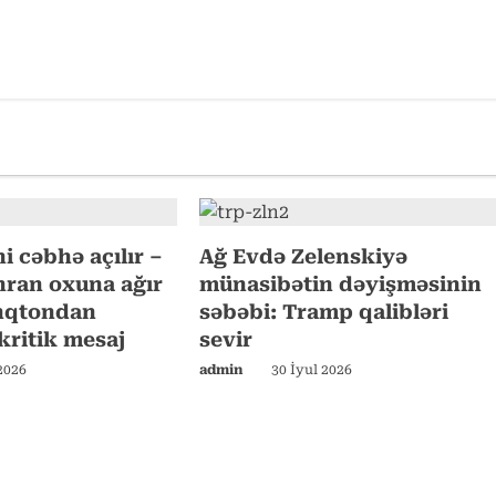
i cəbhə açılır –
Ağ Evdə Zelenskiyə
ran oxuna ağır
münasibətin dəyişməsinin
inqtondan
səbəbi: Tramp qalibləri
ritik mesaj
sevir
2026
admin
30 İyul 2026