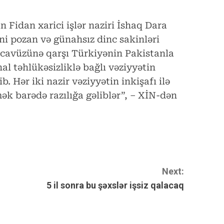
n Fidan xarici işlər naziri İshaq Dara
ni pozan və günahsız dinc sakinləri
təcavüzünə qarşı Türkiyənin Pakistanla
al təhlükəsizliklə bağlı vəziyyətin
b. Hər iki nazir vəziyyətin inkişafı ilə
ək barədə razılığa gəliblər”, – XİN-dən
Next:
5 il sonra bu şəxslər işsiz qalacaq