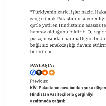
“Türkiyənin xarici işlər naziri Haka
zəng edərək Pakistanın suverenliyi
qətlə yetirən Hindistanın əsassız 
həmrəy olduğunu bildirib. O, region
pisləşməsindən narahatlığını bildiri
bağlı sıx əməkdaşlığı davam etdirm
bildiriblər.
PAYLAŞIN:
C
Previous:
KİV: Pakistanın cavabından şoka düşən
o
Hindistan vasitəçilərlə gərginliyi
n
azaltmağa çağırıb