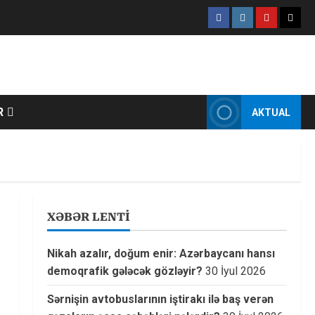
Facebook
Instagram
Youtube
X
R
AKTUAL
XƏBƏR LENTİ
Nikah azalır, doğum enir: Azərbaycanı hansı
demoqrafik gələcək gözləyir?
30 İyul 2026
Sərnişin avtobuslarının iştirakı ilə baş verən