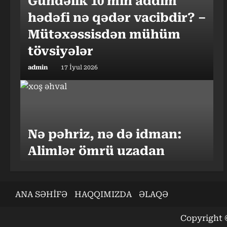
Gündəlik 10 min addım
hədəfi nə qədər vacibdir? –
Mütəxəssisdən mühüm
tövsiyələr
admin
17 İyul 2026
Nə pəhriz, nə də idman:
Alimlər ömrü uzadan
vərdişi açıqladı
admin
13 İyul 2026
ANA SƏHİFƏ
HAQQIMIZDA
ƏLAQƏ
Copyright ©