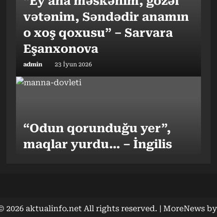
“Ey ana məskənim, gözəl
vətənim, Səndədir anamın
o xoş qoxusu” – Sarvara
Eşanxonova
admin
23 İyun 2026
“Odun qorunduğu yer”,
maqlar yurdu… – İngilis
tarixçi
admin
12 May 2026
 2026 aktualinfo.net All rights reserved.
|
MoreNews
by