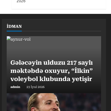
2026
İDMAN
Gələcəyin ulduzu 217 saylı
məktəbdə oxuyur, “İlkin”
voleybol klubunda yetişir
admin
23 İyul 2026