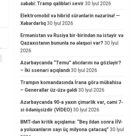
səbəbi: Tramp qalibləri sevir
30 İyul 2026
Elektromobil və hibrid sürənlərin nəzərinə! —
Xəbərdarlıq
30 İyul 2026
Ermənistan və Rusiya bir-birindən nə istəyir və
Qazaxıstanın bununla nə əlaqəsi var?
30 İyul
2026
Azərbaycanda “Temu” alıcılarını nə gözləyir?
– İki ssenari açıqlandı
30 İyul 2026
Trampın komandasında İrana görə mübahisə
– Generallar üz-üzə gəldi
30 İyul 2026
Azərbaycanda 90-a yaxın çimərlik var, cəmi 7-
si ödənişsizdir (VİDEO)
30 İyul 2026
BMT-dən kritik açıqlama: “Beş ildən sonra İİV-
ə yoluxanların sayı üç milyona çatacaq”
30 İyul