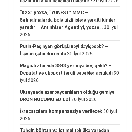
qəzaların əsas səbəbləri nələrdir?
30 İyul 2026
“AXS” yoxsa, “YUNEST” MMC –
Satınalmalarda belə gizli işlərə şəraiti kimlər
yaradır – Antinhisar Agentliyi, yoxsa…
30 İyul
2026
Putin-Paşinyan görüşü nəyi dəyişəcək? –
İrəvan çətin durumda
30 İyul 2026
Magistraturada 3843 yer niyə boş qaldı? –
Deputat və ekspert fərqli səbəblər açıqladı
30
İyul 2026
Ukraynada azərbaycanlıların olduğu gəmiyə
DRON HÜCUMU EDİLDİ
30 İyul 2026
İxracatçılara kompensasiya veriləcək
30 İyul
2026
Təhqir, böhtan və ictimai təhlükə yaradan