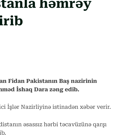
stanla həmrəy
irib
kan Fidan Pakistanın Baş nazirinin
əmməd İshaq Dara zəng edib.
 İşlər Nazirliyinə istinadən xəbər verir.
distanın əsassız hərbi təcavüzünə qarşı
ib.