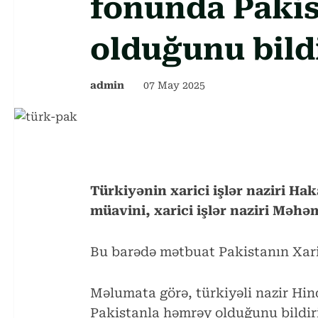
fonunda Paki
olduğunu bild
admin
07 May 2025
Türkiyənin xarici işlər naziri Ha
müavini, xarici işlər naziri Məh
Bu barədə mətbuat Pakistanın Xarici
Məlumata görə, türkiyəli nazir Hin
Pakistanla həmrəy olduğunu bildir