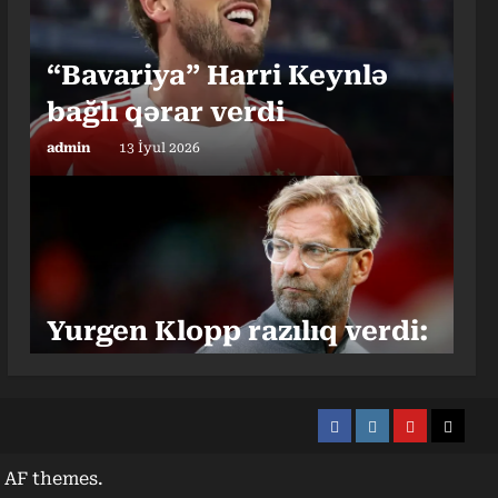
“Bavariya” Harri Keynlə
bağlı qərar verdi
admin
13 İyul 2026
Yurgen Klopp razılıq verdi:
Millini çalışdıracaq
admin
03 İyul 2026
Facebook
Instagram
Youtube
X
 AF themes.