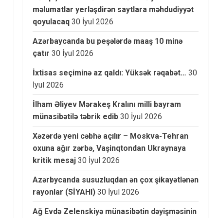
məlumatlar yerləşdirən saytlara məhdudiyyət
qoyulacaq
30 İyul 2026
Azərbaycanda bu peşələrdə maaş 10 minə
çatır
30 İyul 2026
İxtisas seçiminə az qaldı: Yüksək rəqabət…
30
İyul 2026
İlham Əliyev Mərakeş Kralını milli bayram
münasibətilə təbrik edib
30 İyul 2026
Xəzərdə yeni cəbhə açılır – Moskva-Tehran
oxuna ağır zərbə, Vaşinqtondan Ukraynaya
kritik mesaj
30 İyul 2026
Azərbycanda susuzluqdan ən çox şikayətlənən
rayonlar (SİYAHI)
30 İyul 2026
Ağ Evdə Zelenskiyə münasibətin dəyişməsinin