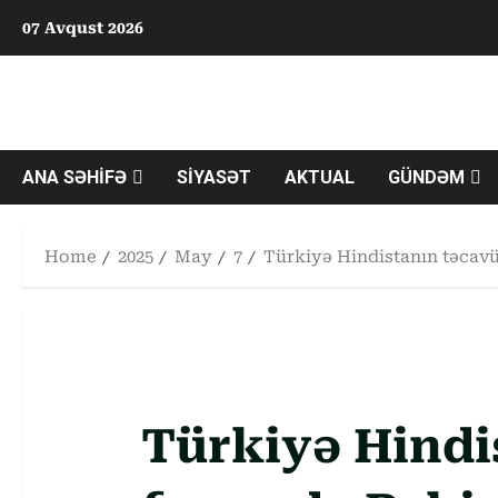
Skip
07 Avqust 2026
to
content
ANA SƏHİFƏ
SİYASƏT
AKTUAL
GÜNDƏM
Home
2025
May
7
Türkiyə Hindistanın təcav
Türkiyə Hindi