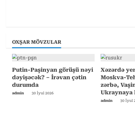
t
i
n
u
OXŞAR MÖVZULAR
e
R
e
Putin-Paşinyan görüşü nəyi
Xəzərdə yen
dəyişəcək? – İrəvan çətin
Moskva-Teh
a
durumda
zərbə, Vaş
d
Ukraynaya k
admin
30 İyul 2026
i
admin
30 İyul 
n
g