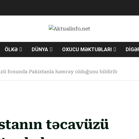
ÖLKƏ
DÜNYA
OXUCU MƏKTUBLARI
DİGƏ
üzü fonunda Pakistanla həmrəy olduğunu bildirib
stanın təcavüzü