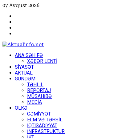
Skip
07 Avqust 2026
to
Facebook
content
Instagram
Youtube
X
Primary
ANA SƏHİFƏ
Menu
XƏBƏR LENTİ
SİYASƏT
AKTUAL
GÜNDƏM
TƏHLİL
REPORTAJ
MÜSAHİBƏ
MEDİA
ÖLKƏ
CƏMİYYƏT
ELM VƏ TƏHSİL
İQTİSADİYYAT
İNFRASTRUKTUR
İKT