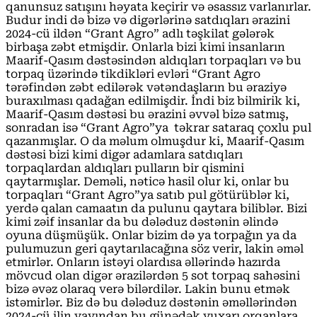
qanunsuz satışını həyata keçirir və əsassız varlanırlar.
Budur indi də bizə və digərlərinə satdıqları ərazini
2024-cü ildən “Grant Agro” adlı təşkilat gələrək
birbaşa zəbt etmişdir. Onlarla bizi kimi insanların
Maarif-Qasım dəstəsindən aldıqları torpaqları və bu
torpaq üzərində tikdikləri evləri “Grant Agro
tərəfindən zəbt edilərək vətəndaşların bu əraziyə
buraxılması qadağan edilmişdir. İndi biz bilmirik ki,
Maarif-Qasım dəstəsi bu ərazini əvvəl bizə satmış,
sonradan isə “Grant Agro”ya təkrar sataraq çoxlu pul
qazanmışlar. O da məlum olmuşdur ki, Maarif-Qasım
dəstəsi bizi kimi digər adamlara satdıqları
torpaqlardan aldıqları pulların bir qismini
qaytarmışlar. Deməli, nəticə hasil olur ki, onlar bu
torpaqları “Grant Agro”ya satıb pul götürüblər ki,
yerdə qalan camaatın da pulunu qaytara biliblər. Bizi
kimi zəif insanlar da bu dələduz dəstənin əlində
oyuna düşmüşük. Onlar bizim də ya torpağın ya da
pulumuzun geri qaytarılacağına söz verir, lakin əməl
etmirlər. Onların istəyi olardısa əllərində hazırda
mövcud olan digər ərazilərdən 5 sot torpaq sahəsini
bizə əvəz olaraq verə bilərdilər. Lakin bunu etmək
istəmirlər. Biz də bu dələduz dəstənin əməllərindən
2024-cü ilin yayından bu günədək yuxarı orqanlara