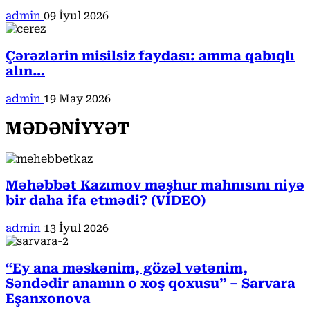
admin
09 İyul 2026
Çərəzlərin misilsiz faydası: amma qabıqlı
alın…
admin
19 May 2026
MƏDƏNİYYƏT
Məhəbbət Kazımov məşhur mahnısını niyə
bir daha ifa etmədi? (VİDEO)
admin
13 İyul 2026
“Ey ana məskənim, gözəl vətənim,
Səndədir anamın o xoş qoxusu” – Sarvara
Eşanxonova