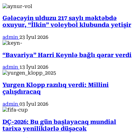
Gələcəyin ulduzu 217 saylı məktəbdə
oxuyur, “İlkin” voleybol klubunda yetişir
admin
23 İyul 2026
“Bavariya” Harri Keynlə bağlı qərar verdi
admin
13 İyul 2026
Yurgen Klopp razılıq verdi: Millini
çalışdıracaq
admin
03 İyul 2026
DÇ-2026: Bu gün başlayacaq mundial
tarixə yeniliklərlə düşəcək