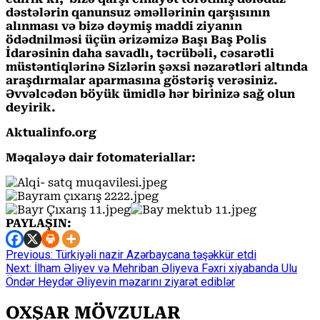
dəstələrin qanunsuz əməllərinin qarşısının
alınması və bizə dəymiş maddi ziyanın
ödədnilməsi üçün ərizəmizə Başı Baş Polis
İdarəsinin daha savadlı, təcrübəli, cəsarətli
müstəntiqlərinə Sizlərin şəxsi nəzarətləri altında
araşdırmalar aparmasına göstəriş verəsiniz.
Əvvəlcədən böyük ümidlə hər birinizə sağ olun
deyirik.
Aktualinfo.org
Məqaləyə dair fotomateriallar:
PAYLAŞIN:
Continue
Previous:
Türkiyəli nazir Azərbaycana təşəkkür etdi
Next:
İlham Əliyev və Mehriban Əliyeva Fəxri xiyabanda Ulu
Reading
Öndər Heydər Əliyevin məzarını ziyarət ediblər
OXŞAR MÖVZULAR