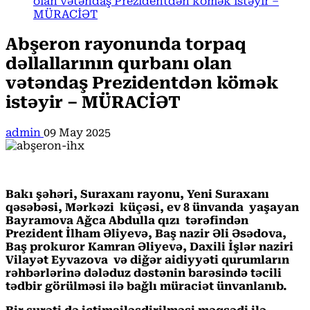
olan vətəndaş Prezidentdən kömək istəyir –
MÜRACİƏT
Abşeron rayonunda torpaq
dəllallarının qurbanı olan
vətəndaş Prezidentdən kömək
istəyir – MÜRACİƏT
admin
09 May 2025
Bakı şəhəri, Suraxanı rayonu, Yeni Suraxanı
qəsəbəsi, Mərkəzi küçəsi, ev 8 ünvanda yaşayan
Bayramova Ağca Abdulla qızı tərəfindən
Prezident İlham Əliyevə, Baş nazir Əli Əsədova,
Baş prokuror Kamran Əliyevə, Daxili İşlər naziri
Vilayət Eyvazova və diğər aidiyyəti qurumların
rəhbərlərinə dələduz dəstənin barəsində təcili
tədbir görülməsi ilə bağlı müraciət ünvanlanıb.