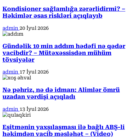
Kondisioner sağlamlığa zərərlidirmi? –
Həkimlər əsas riskləri açıqlayıb
admin
20 İyul 2026
Gündəlik 10 min addım hədəfi nə qədər
vacibdir? – Mütəxəssisdən mühüm
tövsiyələr
admin
17 İyul 2026
Nə pəhriz, nə də idman: Alimlər ömrü
uzadan vərdişi açıqladı
admin
13 İyul 2026
Eşitmənin yaxşılaşması ilə bağlı ABŞ-li
həkimdən vacib məsləhət – (Video)