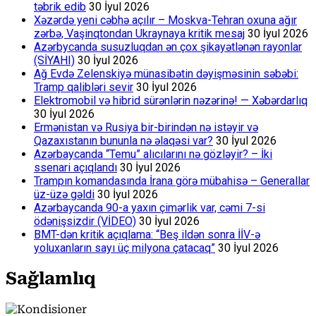
təbrik edib
30 İyul 2026
Xəzərdə yeni cəbhə açılır – Moskva-Tehran oxuna ağır
zərbə, Vaşinqtondan Ukraynaya kritik mesaj
30 İyul 2026
Azərbycanda susuzluqdan ən çox şikayətlənən rayonlar
(SİYAHI)
30 İyul 2026
Ağ Evdə Zelenskiyə münasibətin dəyişməsinin səbəbi:
Tramp qalibləri sevir
30 İyul 2026
Elektromobil və hibrid sürənlərin nəzərinə! — Xəbərdarlıq
30 İyul 2026
Ermənistan və Rusiya bir-birindən nə istəyir və
Qazaxıstanın bununla nə əlaqəsi var?
30 İyul 2026
Azərbaycanda “Temu” alıcılarını nə gözləyir? – İki
ssenari açıqlandı
30 İyul 2026
Trampın komandasında İrana görə mübahisə – Generallar
üz-üzə gəldi
30 İyul 2026
Azərbaycanda 90-a yaxın çimərlik var, cəmi 7-si
ödənişsizdir (VİDEO)
30 İyul 2026
BMT-dən kritik açıqlama: “Beş ildən sonra İİV-ə
yoluxanların sayı üç milyona çatacaq”
30 İyul 2026
Sağlamlıq