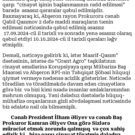
qarşı “cinayət işinin başlanmasının rədd edilməsi”
barədə əsassız qəraralar qəbul edilmişdir.
Baxmayaraq ki, Abşeron rayon Prokuroru cənab
Qabil Qasımov 2 dəfə maddi maraqların təmin
edilməsi nəticəsində qəbul edilmiş əsassız
17.09.2024-cü il tarixli və sonradn yenə əsassız olaraq
qəbul etdiyi 10.10.2024-cü il tarixli qəraları ləğv
etmişdir.
Deməli, nəticəyə gəlirirk ki, istər Maarif-Qasım”
dəstəsinin, istərsə də “Grant Agro” təşkilatının
cinayət əməllərinə Korupsiyaya qarşı Mübarizə Baş
İdaərəsi və Abşeron RPİ-nin Təhqiqat Şöbəsi hüquqi
qiymət verməyə nədənsə acizlik göstərirlər. Nəticədə
törədilən və törədilməkdə davam edən cinayətlərə
görə biz və bizi kimi nsadə insanlar əmlaklarımızdan
məhrum olmuşuq. Yəni dələduz dəstələrlə hüquq-
mühafizə orqanlarının gizli sövdələşməsi nəticəsində
biz ədalətə nail ola bilməmişik.
Cənab Prezident İlham Əliyev və cənab Baş
Prokuror Kamran Əliyev Ona görə Sizlərə
müraciət etmək zorunda qalmışıq və çox xahiş
edirik ki, bizə qarşı cinayət törətmiş dələduz