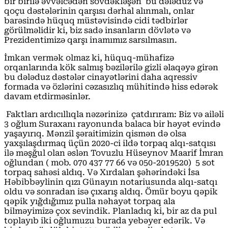
bir birilə əvvəlcədən sövdəkləşən bu dələduz və
qoçu dəstələrinin qarşısı dərhal alınmalı, onlar
barəsində hüquq müstəvisində cidi tədbirlər
görülməlidir ki, biz sadə insanların dövlətə və
Prezidentimizə qarşı inamımız sarsılmasın.
İmkan vermək olmaz ki, hüquq-mühafizə
orqanlarında kök salmış bəzilərilə gizli əlaqəyə girən
bu dələduz dəstələr cinayətlərini daha aqressiv
formada və özlərini cəzasızlıq mühitində hiss edərək
davam etdirməsinlər.
Faktları ardıcıllıqla nəzərinizə çatdırıram: Biz və ailəli
3 oğlum Suraxanı rayonunda balaca bir həyət evində
yaşayırıq. Mənzil şəraitimizin qismən də olsa
yaxşılaşdırmaq üçün 2020-ci ildə torpaq alqı-satqısı
ilə məşğul olan əslən Tovuzlu Hüseynov Maarif İmran
oğlundan ( mob. 070 437 77 66 və 050-2019520) 5 sot
torpaq sahəsi aldıq. Və Xırdalan şəhərindəki İsa
Həbibbəylinin qızı Günayın notariusunda alqı-satqı
oldu və sonradan isə çıxarış aldıq. Ömür boyu qəpik
qəpik yığdığımız pulla nəhayət torpaq ala
bilməyimizə çox sevindik. Planladıq ki, bir az da pul
toplayıb iki oğlumuzu burada yebəyer edərik. Və