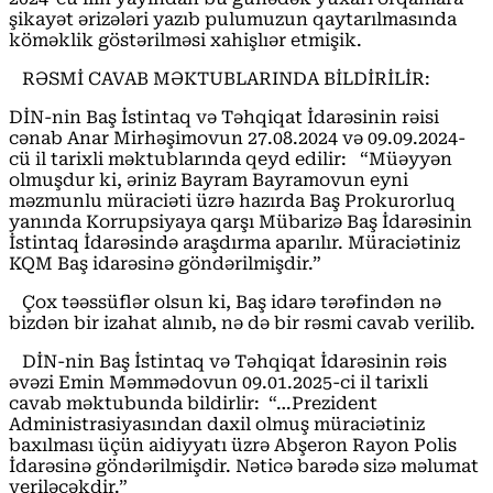
şikayət ərizələri yazıb pulumuzun qaytarılmasında
köməklik göstərilməsi xahişlıər etmişik.
RƏSMİ CAVAB MƏKTUBLARINDA BİLDİRİLİR:
DİN-nin Baş İstintaq və Təhqiqat İdarəsinin rəisi
cənab Anar Mirhəşimovun 27.08.2024 və 09.09.2024-
cü il tarixli məktublarında qeyd edilir: “Müəyyən
olmuşdur ki, əriniz Bayram Bayramovun eyni
məzmunlu müraciəti üzrə hazırda Baş Prokurorluq
yanında Korrupsiyaya qarşı Mübarizə Baş İdarəsinin
İstintaq İdarəsində araşdırma aparılır. Müraciətiniz
KQM Baş idarəsinə göndərilmişdir.”
Çox təəssüflər olsun ki, Baş idarə tərəfindən nə
bizdən bir izahat alınıb, nə də bir rəsmi cavab verilib.
DİN-nin Baş İstintaq və Təhqiqat İdarəsinin rəis
əvəzi Emin Məmmədovun 09.01.2025-ci il tarixli
cavab məktubunda bildirlir: “…Prezident
Administrasiyasından daxil olmuş müraciətiniz
baxılması üçün aidiyyatı üzrə Abşeron Rayon Polis
İdarəsinə göndərilmişdir. Nəticə barədə sizə məlumat
veriləcəkdir.”