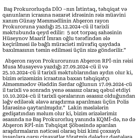
Baş Prokurorluqda DİO –nın İstintaq, təhqiqat və
qanunların icrasına nəzarət idrəsinin rəis müavini
xanım Günay Məmmədlinin Abşeron rayon
Prokuroruna yazdığı 25.12.2024-cü il tarixli
məktubunda qeyd edilir: 5 sot torpaq sahəsinin
Hüseynov Maarif İmran oğlu tərəfindən ələ
keçirilməsi ilə bağlı müraciəti müvafiq qaydada
baxılmasının təmin edilməsi üçün sizə göndərilir.”
Abşeron rayon Prokurorunun Abşeron RPİ-nin rəisi
Musa Musayevə yazdığı 27.09.2024-cü il və
25.10.2024-cü il tarixli məktublarından aydın olur ki,
bizim ərizəmizin icraatına baxan təhqiqatçı
Alməmmədov Ələddin Sərdar oğlunun 17.09.2024-cü
il tarixli və sonradn yenə əsassız olaraq qəbul etdiyi
10.10.2024-cü il tarixli qəralarının əsassız olduğundan
ləğv edilərək əlavə araşdırma aparılması üçün Polis
İdarəsinə qaytarılmışdır.” Lakin məslələrin
gedişatından məlum olur ki, bizim ərizələrimiz
əsasında nə Baş Prokurorluq yanında KQMİ-də, nə də
Abşeron RPİ-nin Təhqiqat Şöbəsində aparılan
araşdırmaların nəticəsi olaraq bizi kimi çoxsaylı
insanlara qarşı cinayətlər törətmiş dələduz dəstələrə