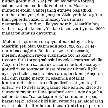
birdən gördük ki, 2024-cü ilin əvvəlində torpaq
sahəmizi dəmir setka ilə zəbt edirlər. Maarifə
müraciət etdik. Canfəşanlıq etməyə başladı ki,
narahat olmayın , danışmışam. Sizin yeriniz 10 günə
kimi çəpərdən azad olunacaq. Və özünüzə
qaytarılacaq. Budur, 1 ilə yaxındır ki, Maarifin boş
vədləri həyata keçmir, Ya da o bizim verdiyimiz 12000
manat pulumuzu qaytarmır.
Məlumat üçün onu da qeyd etmək istəyirik ki,
Maarifin şefi olan Qasım adlı şəxs( 050-225 24 44)
onun bacanağıdır. Bu dəstə üzvlərinin əsas işi
məslən, Abşeron rayon ərazisində 100 ha kənd
təssərrüfatlı torpaq sahəsini əvvəlcə icarə sənədi ilə
Abşeron İH-nin sənədi üzrə uzun müddətə icarəyə
götürürü və sonradan hissə hissə ev tikmək üçün
ayrı ayrı fiziki şəxslərə bizə satdıqları kimi ( Abşeron
RİH-nin razılıq məktubu əsasında notariat
kontorunda alqı-satqı müqaviləsilə satışını təşkil
eirlər.) Və 10 dəfə artıq qazanc əldə edirlər. Eləcə də
Suraxanı rayonun Binə qəsəbəsi ərazisində də 50 ha
sahəni beləcə “sənədləşdirərək” sonradan torpaq
bazarı təşkil edərək bizi kimi vətəndaşları aldadaraq
ev tikmək adı altında kənd təsərrüfatı torpaqlarının