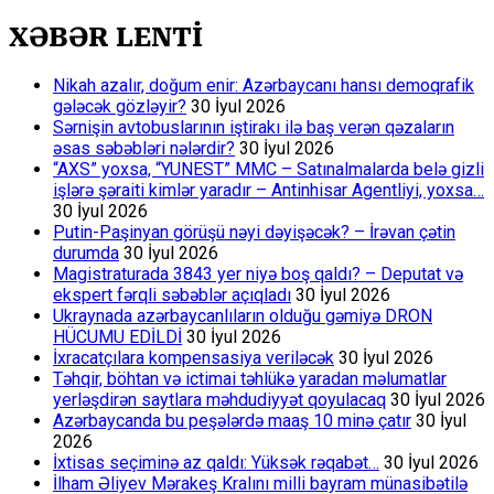
XƏBƏR LENTİ
Nikah azalır, doğum enir: Azərbaycanı hansı demoqrafik
gələcək gözləyir?
30 İyul 2026
Sərnişin avtobuslarının iştirakı ilə baş verən qəzaların
əsas səbəbləri nələrdir?
30 İyul 2026
“AXS” yoxsa, “YUNEST” MMC – Satınalmalarda belə gizli
işlərə şəraiti kimlər yaradır – Antinhisar Agentliyi, yoxsa…
30 İyul 2026
Putin-Paşinyan görüşü nəyi dəyişəcək? – İrəvan çətin
durumda
30 İyul 2026
Magistraturada 3843 yer niyə boş qaldı? – Deputat və
ekspert fərqli səbəblər açıqladı
30 İyul 2026
Ukraynada azərbaycanlıların olduğu gəmiyə DRON
HÜCUMU EDİLDİ
30 İyul 2026
İxracatçılara kompensasiya veriləcək
30 İyul 2026
Təhqir, böhtan və ictimai təhlükə yaradan məlumatlar
yerləşdirən saytlara məhdudiyyət qoyulacaq
30 İyul 2026
Azərbaycanda bu peşələrdə maaş 10 minə çatır
30 İyul
2026
İxtisas seçiminə az qaldı: Yüksək rəqabət…
30 İyul 2026
İlham Əliyev Mərakeş Kralını milli bayram münasibətilə