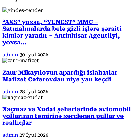
“AXS” yoxsa, “YUNEST” MMC –
Satınalmalarda belə gizli işlərə şəraiti
kimlər yaradır – Antinhisar Agentliyi,
yoxsa…
admin
30 İyul 2026
Zaur Mikayılovun apardığı islahatlar
Mafizət Cəfərovdan niyə yan keçdi
admin
28 İyul 2026
Xaçmaz və Xudat şəhərlərində avtomobil
yollarının təmirinə xərclənən pullar və
reallıqlar
admin
27 İyul 2026