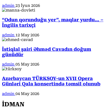
admin
23 İyun 2026
“Odun qorunduğu yer”, maqlar yurdu… –
İngilis tarixçi
admin
12 May 2026
İstiqlal şairi Əhməd Cavadın doğum
günüdür
admin
05 May 2026
Azərbaycan TÜRKSOY-un XVII Opera
Günləri Qala konsertində təmsil olunub
admin
04 May 2026
İDMAN