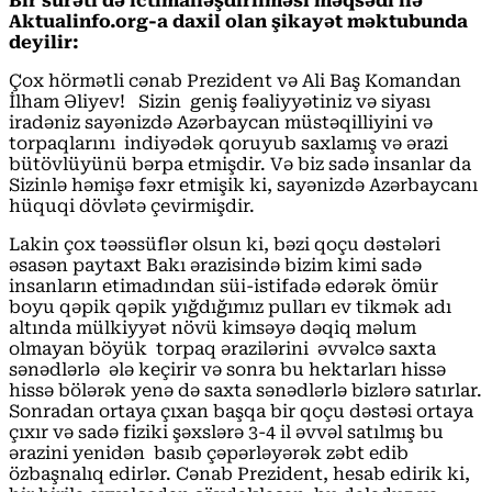
Bir surəti də ictimailəşdirilməsi məqsədi ilə
Aktualinfo.org-a daxil olan şikayət məktubunda
deyilir:
Çox hörmətli cənab Prezident və Ali Baş Komandan
İlham Əliyev! Sizin geniş fəaliyyətiniz və siyası
iradəniz sayənizdə Azərbaycan müstəqilliyini və
torpaqlarını indiyədək qoruyub saxlamış və ərazi
bütövlüyünü bərpa etmişdir. Və biz sadə insanlar da
Sizinlə həmişə fəxr etmişik ki, sayənizdə Azərbaycanı
hüquqi dövlətə çevirmişdir.
Lakin çox təəssüflər olsun ki, bəzi qoçu dəstələri
əsasən paytaxt Bakı ərazisində bizim kimi sadə
insanların etimadından süi-istifadə edərək ömür
boyu qəpik qəpik yığdığımız pulları ev tikmək adı
altında mülkiyyət növü kimsəyə dəqiq məlum
olmayan böyük torpaq ərazilərini əvvəlcə saxta
sənədlərlə ələ keçirir və sonra bu hektarları hissə
hissə bölərək yenə də saxta sənədlərlə bizlərə satırlar.
Sonradan ortaya çıxan başqa bir qoçu dəstəsi ortaya
çıxır və sadə fiziki şəxslərə 3-4 il əvvəl satılmış bu
ərazini yenidən basıb çəpərləyərək zəbt edib
özbaşnalıq edirlər. Cənab Prezident, hesab edirik ki,