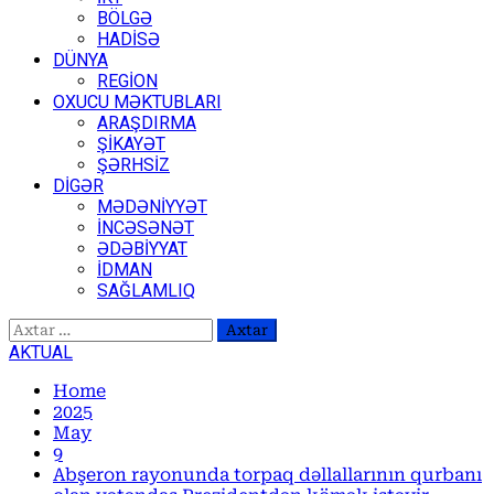
BÖLGƏ
HADİSƏ
DÜNYA
REGİON
OXUCU MƏKTUBLARI
ARAŞDIRMA
ŞİKAYƏT
ŞƏRHSİZ
DİGƏR
MƏDƏNİYYƏT
İNCƏSƏNƏT
ƏDƏBİYYAT
İDMAN
SAĞLAMLIQ
Axtarış:
AKTUAL
Home
2025
May
9
Abşeron rayonunda torpaq dəllallarının qurbanı