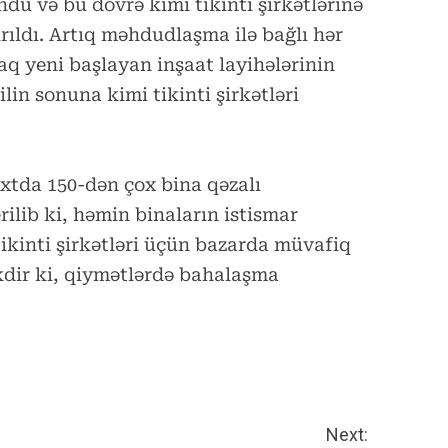
ndu və bu dövrə kimi tikinti şirkətlərinə
rıldı. Artıq məhdudlaşma ilə bağlı hər
q yeni başlayan inşaat layihələrinin
ilin sonuna kimi tikinti şirkətləri
xtda 150-dən çox bina qəzalı
rilib ki, həmin binaların istismar
tikinti şirkətləri üçün bazarda müvafiq
kdir ki, qiymətlərdə bahalaşma
Next: