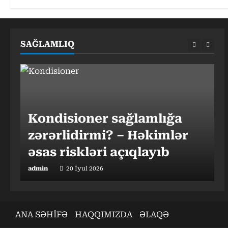
d
i
n
SAĞLAMLIQ
g
Kondisioner sağlamlığa
Azərbaycan TÜRKSOY-un
ı:
zərərlidirmi? – Həkimlər
XVII Opera Günləri Qala
əsas riskləri açıqlayıb
konsertində təmsil olunu
admin
admin
20 İyul 2026
04 May 2026
a
ANA SƏHİFƏ
HAQQIMIZDA
ƏLAQƏ