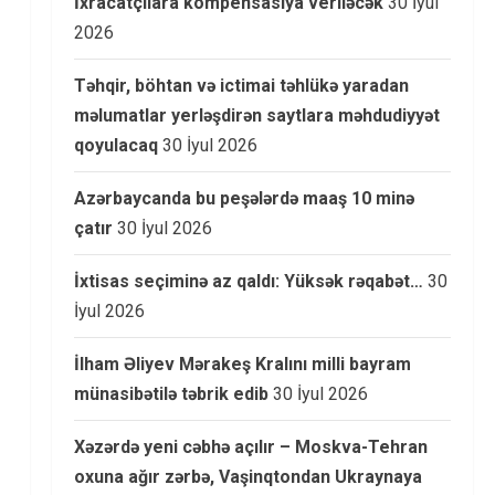
İxracatçılara kompensasiya veriləcək
30 İyul
2026
Təhqir, böhtan və ictimai təhlükə yaradan
məlumatlar yerləşdirən saytlara məhdudiyyət
qoyulacaq
30 İyul 2026
Azərbaycanda bu peşələrdə maaş 10 minə
çatır
30 İyul 2026
İxtisas seçiminə az qaldı: Yüksək rəqabət…
30
İyul 2026
İlham Əliyev Mərakeş Kralını milli bayram
münasibətilə təbrik edib
30 İyul 2026
Xəzərdə yeni cəbhə açılır – Moskva-Tehran
oxuna ağır zərbə, Vaşinqtondan Ukraynaya