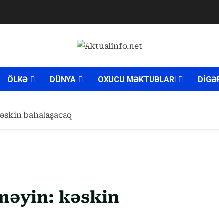
ÖLKƏ
DÜNYA
OXUCU MƏKTUBLARI
DİGƏ
kəskin bahalaşacaq
məyin: kəskin