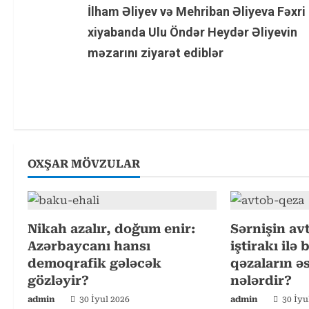
İlham Əliyev və Mehriban Əliyeva Fəxri
o
xiyabanda Ulu Öndər Heydər Əliyevin
n
məzarını ziyarət ediblər
t
i
n
u
OXŞAR MÖVZULAR
e
R
Nikah azalır, doğum enir:
Sərnişin av
Azərbaycanı hansı
iştirakı ilə
e
demoqrafik gələcək
qəzaların ə
a
gözləyir?
nələrdir?
admin
30 İyul 2026
admin
30 İyu