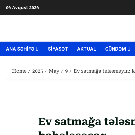
Skip
06 Avqust 2026
to
content
ANA SƏHİFƏ
SİYASƏT
AKTUAL
GÜNDƏM
Home
2025
May
9
Ev satmağa tələsməyin: 
Ev satmağa tələs