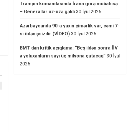
Trampın komandasında İrana görə mübahisə
– Generallar üz-üzə gəldi
30 İyul 2026
Azərbaycanda 90-a yaxın çimərlik var, cəmi 7-
si ödənişsizdir (VİDEO)
30 İyul 2026
BMT-dən kritik açıqlama: “Beş ildən sonra İİV-
ə yoluxanların sayı üç milyona çatacaq”
30 İyul
2026