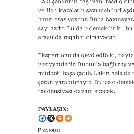
Bakı şəhərinin baş planı təsdiq olu
verilən icazələrin sayı məhdudlaşdı
hansı əsas yoxdur. Buna baxmayara
sayı azdır. Bu da o deməkdir ki, bu 
arasında rəqabət olmayacaq.
Ekspert onu da qeyd edib ki, payta
vəziyyətdədir. Bununla bağlı rəy ve
müddəti başa çatıb. Lakin hələ də 
şərait yaradılmayıb. Bu isə o demə
tendensiyasi davam edəcək.
PAYLAŞIN:
C
Previous: