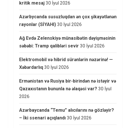
kritik mesaj
30 İyul 2026
Azərbycanda susuzluqdan ən çox şikayətlənən
rayonlar (SİYAHI)
30 İyul 2026
Ağ Evdə Zelenskiyə münasibətin dəyişməsinin
səbəbi: Tramp qalibləri sevir
30 İyul 2026
Elektromobil və hibrid sürənlərin nəzərinə! —
Xəbərdarlıq
30 İyul 2026
Ermənistan və Rusiya bir-birindən nə istəyir və
Qazaxıstanın bununla nə əlaqəsi var?
30 İyul
2026
Azərbaycanda “Temu” alıcılarını nə gözləyir?
– İki ssenari açıqlandı
30 İyul 2026