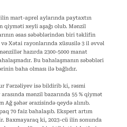
i ilin mart-aprel aylarında paytaxtın
n qiyməti xeyli aşağı olub. Mənzil
ının əsas səbəblərindən biri təklifin
və Xətai rayonlarında xüsusilə 3 il əvvəl
mənzillər hazırda 2300-5000 manat
 bahalaşmadır. Bu bahalaşmanın səbəbləri
ərinin baha olması ilə bağlıdır.
r Fərzəliyev isə bildirib ki, rəsmi
lər arasında mənzil bazarında 55 % qiymət
m Ağ şəhər ərazisində qeydə alınıb.
aq 70 faiz bahalaşıb. Ekspert artım
rir. Baxmayaraq ki, 2023-cü ilin sonunda