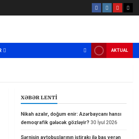
Facebook
Instagram
Youtube
X
R
AKTUAL
XƏBƏR LENTİ
Nikah azalır, doğum enir: Azərbaycanı hansı
demoqrafik gələcək gözləyir?
30 İyul 2026
Sərnişin avtobuslarının iştirakı ilə baş verən