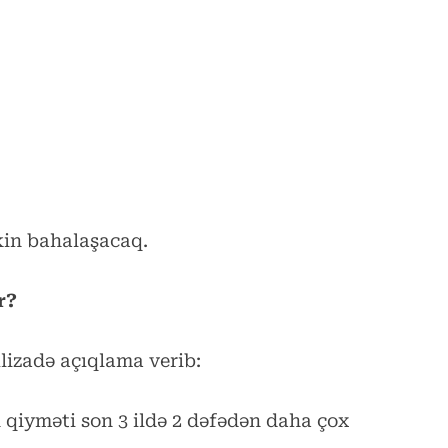
skin bahalaşacaq.
ir?
lizadə açıqlama verib:
n qiyməti son 3 ildə 2 dəfədən daha çox