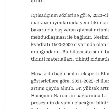
artıb”.
İqtisadçının sözlərinə görə, 2022-c
mərkəzi rayonlarında yeni tikililəri
bazarında baş verən qiymət artımlar
məhdudlaşması ilə bağlıdır. Nəsimi 
kvadratı 1600-2000 civarında olan 
aralığındadır. Bu bilavasitə sünii
tikinti materialları, tikinti xidmətl
Məsələ ilə bağlı əmlak eksperti Elnu
göstəricilərə görə, 2021-2025-ci il
artımı qeydə alınıb. Ən yüksək artı
Həmçinin Nardaran bağlarında torp
prosesinin davamlı olacağını bildi