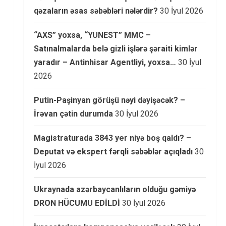
qəzaların əsas səbəbləri nələrdir?
30 İyul 2026
“AXS” yoxsa, “YUNEST” MMC –
Satınalmalarda belə gizli işlərə şəraiti kimlər
yaradır – Antinhisar Agentliyi, yoxsa…
30 İyul
2026
Putin-Paşinyan görüşü nəyi dəyişəcək? –
İrəvan çətin durumda
30 İyul 2026
Magistraturada 3843 yer niyə boş qaldı? –
Deputat və ekspert fərqli səbəblər açıqladı
30
İyul 2026
Ukraynada azərbaycanlıların olduğu gəmiyə
DRON HÜCUMU EDİLDİ
30 İyul 2026