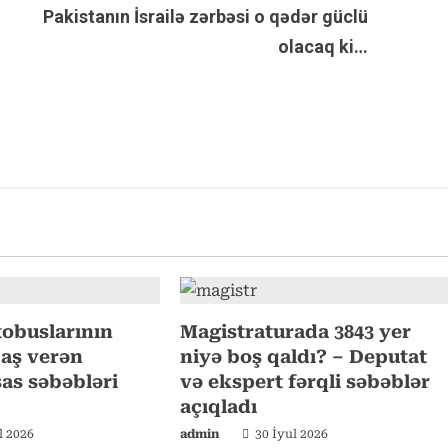
Pakistanın İsrailə zərbəsi o qədər güclü
olacaq ki…
tobuslarının
Magistraturada 3843 yer
 baş verən
niyə boş qaldı? – Deputat
sas səbəbləri
və ekspert fərqli səbəblər
açıqladı
l 2026
admin
30 İyul 2026