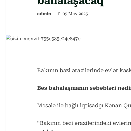
bahalaşacaq
admin
09 May 2025
Bakının bəzi ərazilərində evlər kə
Bəs bahalaşmanın səbəbləri nəd
Məsələ ilə bağlı iqtisadçı Kənan Qu
“Bakının bəzi ərazilərindəki evləri