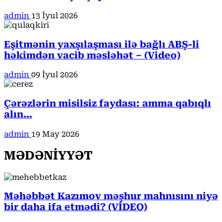
admin
13 İyul 2026
Eşitmənin yaxşılaşması ilə bağlı ABŞ-li
həkimdən vacib məsləhət – (Video)
admin
09 İyul 2026
Çərəzlərin misilsiz faydası: amma qabıqlı
alın…
admin
19 May 2026
MƏDƏNİYYƏT
Məhəbbət Kazımov məşhur mahnısını niyə
bir daha ifa etmədi? (VİDEO)