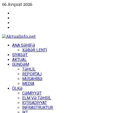
Skip
06 Avqust 2026
to
Facebook
content
Instagram
Youtube
X
Primary
ANA SƏHİFƏ
Menu
XƏBƏR LENTİ
SİYASƏT
AKTUAL
GÜNDƏM
TƏHLİL
REPORTAJ
MÜSAHİBƏ
MEDİA
ÖLKƏ
CƏMİYYƏT
ELM VƏ TƏHSİL
İQTİSADİYYAT
İNFRASTRUKTUR
İKT