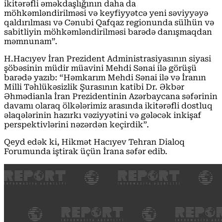
ikitərəfli əməkdaşlığının daha da
möhkəmləndirilməsi və keyfiyyətcə yeni səviyyəyə
qaldırılması və Cənubi Qafqaz regionunda sülhün və
sabitliyin möhkəmləndirilməsi barədə danışmaqdan
məmnunam”.
H.Hacıyev İran Prezident Administrasiyasının siyasi
şöbəsinin müdir müavini Mehdi Sənai ilə görüşü
barədə yazıb: “Həmkarım Mehdi Sənai ilə və İranın
Milli Təhlükəsizlik Şurasının katibi Dr. Əkbər
Əhmədianla İran Prezidentinin Azərbaycana səfərinin
davamı olaraq ölkələrimiz arasında ikitərəfli dostluq
əlaqələrinin hazırkı vəziyyətini və gələcək inkişaf
perspektivlərini nəzərdən keçirdik”.
Qeyd edək ki, Hikmət Hacıyev Tehran Dialoq
Forumunda iştirak üçün İrana səfər edib.