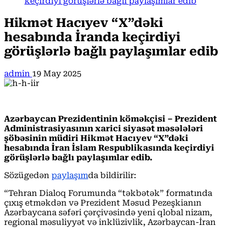
keçirdiyi görüşlərlə bağlı paylaşımlar edib
Hikmət Hacıyev “X”dəki
hesabında İranda keçirdiyi
görüşlərlə bağlı paylaşımlar edib
admin
19 May 2025
Azərbaycan Prezidentinin köməkçisi – Prezident
Administrasiyasının xarici siyasət məsələləri
şöbəsinin müdiri Hikmət Hacıyev “X”dəki
hesabında İran İslam Respublikasında keçirdiyi
görüşlərlə bağlı paylaşımlar edib.
Sözügedən
paylaşım
da bildirilir:
“Tehran Dialoq Forumunda “təkbətək” formatında
çıxış etməkdən və Prezident Məsud Pezeşkianın
Azərbaycana səfəri çərçivəsində yeni qlobal nizam,
regional məsuliyyət və inklüzivlik, Azərbaycan-İran