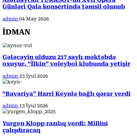
Azərbaycan TÜRKSOY-un XVII Opera
Günləri Qala konsertində təmsil olunub
admin
04 May 2026
İDMAN
Gələcəyin ulduzu 217 saylı məktəbdə
oxuyur, “İlkin” voleybol klubunda yetişir
admin
23 İyul 2026
“Bavariya” Harri Keynlə bağlı qərar verdi
admin
13 İyul 2026
Yurgen Klopp razılıq verdi: Millini
çalışdıracaq