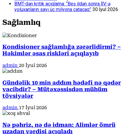
BMT-dən kritik açıqlama: “Beş ildən sonra İİV-ə
yoluxanların sayı üç milyona çatacaq”
30 İyul 2026
Sağlamlıq
Kondisioner sağlamlığa zərərlidirmi? –
Həkimlər əsas riskləri açıqlayıb
admin
20 İyul 2026
Gündəlik 10 min addım hədəfi nə qədər
vacibdir? – Mütəxəssisdən mühüm
tövsiyələr
admin
17 İyul 2026
Nə pəhriz, nə də idman: Alimlər ömrü
uzadan vərdişi açıqladı