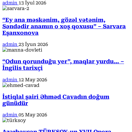
admin
13 İyul 2026
“Ey ana məskənim, gözəl vətənim,
Səndədir anamın o xoş qoxusu” – Sarvara
Eşanxonova
admin
23 İyun 2026
“Odun qorunduğu yer”, maqlar yurdu… –
İngilis tarixçi
admin
12 May 2026
İstiqlal şairi Əhməd Cavadın doğum
günüdür
admin
05 May 2026