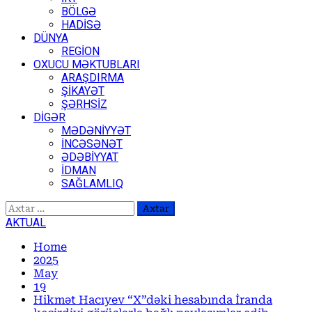
BÖLGƏ
HADİSƏ
DÜNYA
REGİON
OXUCU MƏKTUBLARI
ARAŞDIRMA
ŞİKAYƏT
ŞƏRHSİZ
DİGƏR
MƏDƏNİYYƏT
İNCƏSƏNƏT
ƏDƏBİYYAT
İDMAN
SAĞLAMLIQ
Axtarış:
AKTUAL
Home
2025
May
19
Hikmət Hacıyev “X”dəki hesabında İranda