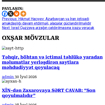
PAYLAŞIN:
Continue
Previous:
Hikmət Hacıyev: Azərbaycan və İran iqtisadi
əməkdaşlığı davam etdirməli, əlaqələr gücləndirilməlidir
Reading
Next:
İsrail Qəzzaya ərzağın çatdırılmasına icazə verəcək
OXŞAR MÖVZULAR
Təhqir, böhtan və ictimai təhlükə yaradan
məlumatlar yerləşdirən saytlara
məhdudiyyət qoyulacaq
admin
30 İyul 2026
XİN-dən Zaxarovaya SƏRT CAVAB: “Son
qoyulmalıdır”
admin
28 İyul 2026