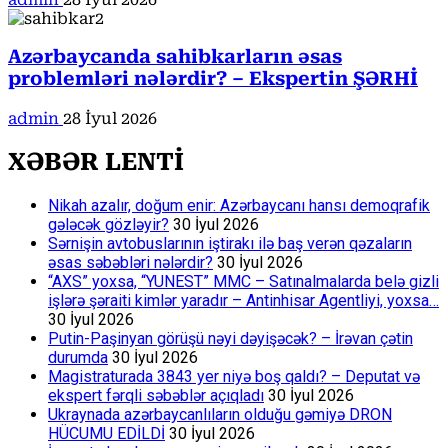
Azərbaycanda sahibkarların əsas
problemləri nələrdir? – Ekspertin ŞƏRHİ
admin
28 İyul 2026
XƏBƏR LENTİ
Nikah azalır, doğum enir: Azərbaycanı hansı demoqrafik
gələcək gözləyir?
30 İyul 2026
Sərnişin avtobuslarının iştirakı ilə baş verən qəzaların
əsas səbəbləri nələrdir?
30 İyul 2026
“AXS” yoxsa, “YUNEST” MMC – Satınalmalarda belə gizli
işlərə şəraiti kimlər yaradır – Antinhisar Agentliyi, yoxsa…
30 İyul 2026
Putin-Paşinyan görüşü nəyi dəyişəcək? – İrəvan çətin
durumda
30 İyul 2026
Magistraturada 3843 yer niyə boş qaldı? – Deputat və
ekspert fərqli səbəblər açıqladı
30 İyul 2026
Ukraynada azərbaycanlıların olduğu gəmiyə DRON
HÜCUMU EDİLDİ
30 İyul 2026