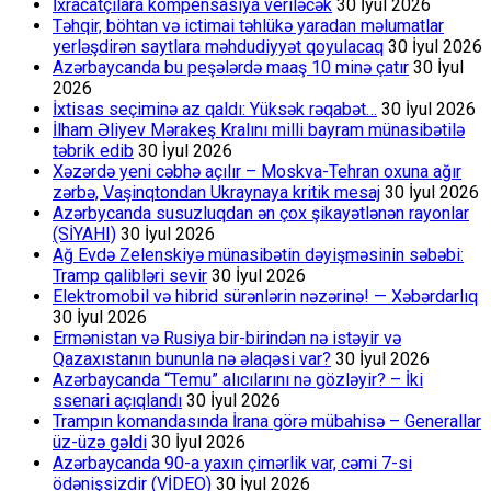
İxracatçılara kompensasiya veriləcək
30 İyul 2026
Təhqir, böhtan və ictimai təhlükə yaradan məlumatlar
yerləşdirən saytlara məhdudiyyət qoyulacaq
30 İyul 2026
Azərbaycanda bu peşələrdə maaş 10 minə çatır
30 İyul
2026
İxtisas seçiminə az qaldı: Yüksək rəqabət…
30 İyul 2026
İlham Əliyev Mərakeş Kralını milli bayram münasibətilə
təbrik edib
30 İyul 2026
Xəzərdə yeni cəbhə açılır – Moskva-Tehran oxuna ağır
zərbə, Vaşinqtondan Ukraynaya kritik mesaj
30 İyul 2026
Azərbycanda susuzluqdan ən çox şikayətlənən rayonlar
(SİYAHI)
30 İyul 2026
Ağ Evdə Zelenskiyə münasibətin dəyişməsinin səbəbi:
Tramp qalibləri sevir
30 İyul 2026
Elektromobil və hibrid sürənlərin nəzərinə! — Xəbərdarlıq
30 İyul 2026
Ermənistan və Rusiya bir-birindən nə istəyir və
Qazaxıstanın bununla nə əlaqəsi var?
30 İyul 2026
Azərbaycanda “Temu” alıcılarını nə gözləyir? – İki
ssenari açıqlandı
30 İyul 2026
Trampın komandasında İrana görə mübahisə – Generallar
üz-üzə gəldi
30 İyul 2026
Azərbaycanda 90-a yaxın çimərlik var, cəmi 7-si
ödənişsizdir (VİDEO)
30 İyul 2026