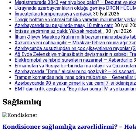
Magistraturada 3843 yer niyə boş qaldı? – Deputat və eksp
Ukraynada azərbaycanlıların olduğu gəmiyə DRON HÜCU
İxracatçılara kompensasiya veriləcək
30 İyul 2026
Təhqir, böhtan və ictimai təhlükə yaradan məlumatlar yerl
Azərbaycanda bu peşələrdə maaş 10 minə çatır
30 İyul 2
İxtisas seçiminə az qaldı: Yüksək rəqabət…
30 İyul 2026
İlham Əliyev Mərakeş Kralını milli bayram münasibətilə təb
Xəzərdə yeni cəbhə açılır – Moskva-Tehran oxuna ağır zər
Azərbycanda susuzluqdan ən çox şikayətlənən rayonlar (S
Ağ Evdə Zelenskiyə münasibətin dəyişməsinin səbəbi: Tram
Elektromobil və hibrid sürənlərin nəzərinə! — Xəbərdarlıq
3
Ermənistan və Rusiya bir-birindən nə istəyir və Qazaxıstan
Azərbaycanda “Temu” alıcılarını nə gözləyir? – İki ssenari 
Trampın komandasında İrana görə mübahisə – Generallar 
Azərbaycanda 90-a yaxın çimərlik var, cəmi 7-si ödənişsiz
BMT-dən kritik açıqlama: “Beş ildən sonra İİV-ə yoluxanlar
Sağlamlıq
Kondisioner sağlamlığa zərərlidirmi? – Həki