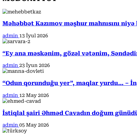
Məhəbbət Kazımov məşhur mahnısını niyə b
admin
13 İyul 2026
“Ey ana məskənim, gözəl vətənim, Səndədi
admin
23 İyun 2026
“Odun qorunduğu yer”, maqlar yurdu… – İngi
admin
12 May 2026
İstiqlal şairi Əhməd Cavadın doğum günüd
admin
05 May 2026