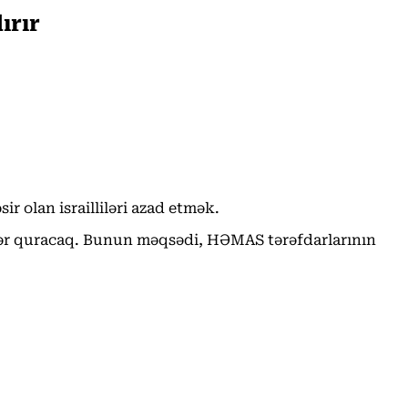
ırır
 olan israilliləri azad etmək.
lər quracaq. Bunun məqsədi, HƏMAS tərəfdarlarının