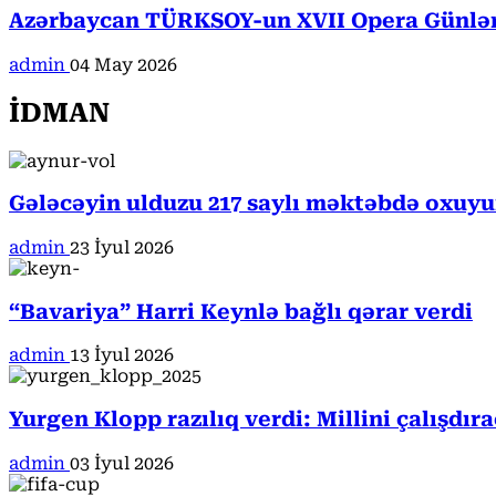
Azərbaycan TÜRKSOY-un XVII Opera Günləri
admin
04 May 2026
İDMAN
Gələcəyin ulduzu 217 saylı məktəbdə oxuyur
admin
23 İyul 2026
“Bavariya” Harri Keynlə bağlı qərar verdi
admin
13 İyul 2026
Yurgen Klopp razılıq verdi: Millini çalışdır
admin
03 İyul 2026