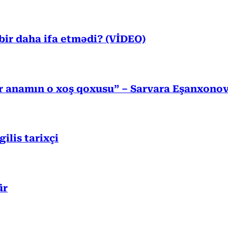
ir daha ifa etmədi? (VİDEO)
r anamın o xoş qoxusu” – Sarvara Eşanxono
lis tarixçi
ür