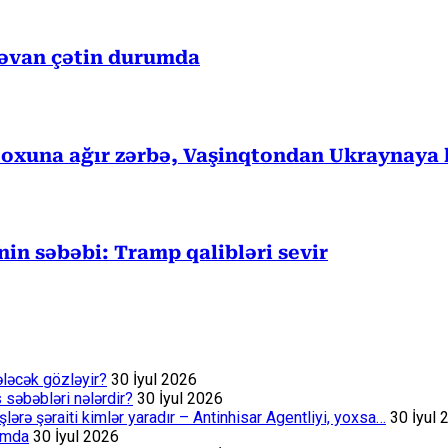
rəvan çətin durumda
 oxuna ağır zərbə, Vaşinqtondan Ukraynaya 
in səbəbi: Tramp qalibləri sevir
ələcək gözləyir?
30 İyul 2026
s səbəbləri nələrdir?
30 İyul 2026
rə şəraiti kimlər yaradır – Antinhisar Agentliyi, yoxsa…
30 İyul 
rumda
30 İyul 2026