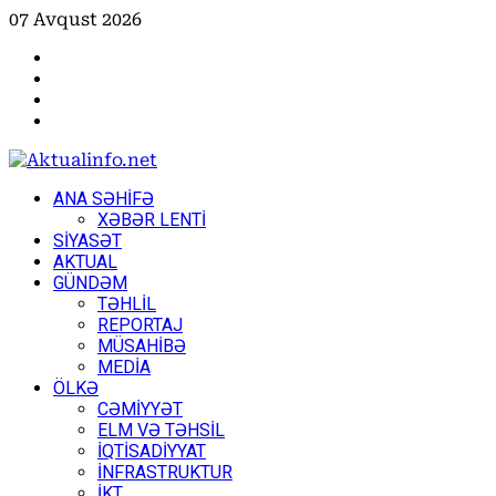
Skip
07 Avqust 2026
to
Facebook
content
Instagram
Youtube
X
Primary
ANA SƏHİFƏ
Menu
XƏBƏR LENTİ
SİYASƏT
AKTUAL
GÜNDƏM
TƏHLİL
REPORTAJ
MÜSAHİBƏ
MEDİA
ÖLKƏ
CƏMİYYƏT
ELM VƏ TƏHSİL
İQTİSADİYYAT
İNFRASTRUKTUR
İKT