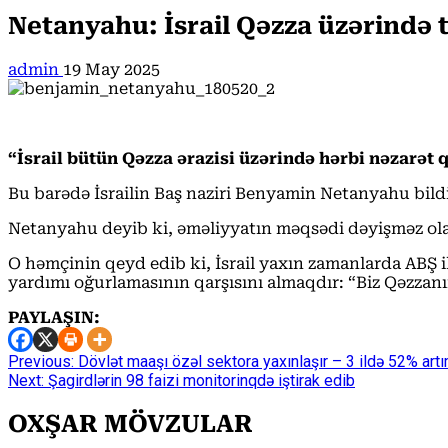
Netanyahu: İsrail Qəzza üzərində 
admin
19 May 2025
“İsrail bütün Qəzza ərazisi üzərində hərbi nəzarət
Bu barədə İsrailin Baş naziri Benyamin Netanyahu bildi
Netanyahu deyib ki, əməliyyatın məqsədi dəyişməz olar
O həmçinin qeyd edib ki, İsrail yaxın zamanlarda ABŞ
yardımı oğurlamasının qarşısını almaqdır: “Biz Qəzzanı
PAYLAŞIN:
Continue
Previous:
Dövlət maaşı özəl sektora yaxınlaşır – 3 ildə 52% art
Next:
Şagirdlərin 98 faizi monitorinqdə iştirak edib
Reading
OXŞAR MÖVZULAR