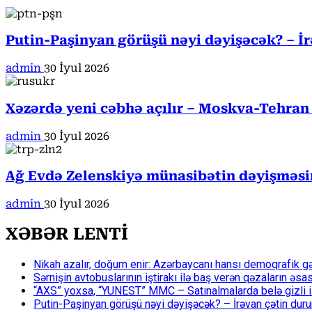
Putin-Paşinyan görüşü nəyi dəyişəcək? – İ
admin
30 İyul 2026
Xəzərdə yeni cəbhə açılır – Moskva-Tehran
admin
30 İyul 2026
Ağ Evdə Zelenskiyə münasibətin dəyişməsin
admin
30 İyul 2026
XƏBƏR LENTİ
Nikah azalır, doğum enir: Azərbaycanı hansı demoqrafik g
Sərnişin avtobuslarının iştirakı ilə baş verən qəzaların əsa
“AXS” yoxsa, “YUNEST” MMC – Satınalmalarda belə gizli işlə
Putin-Paşinyan görüşü nəyi dəyişəcək? – İrəvan çətin du