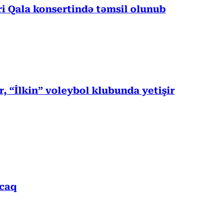
 Qala konsertində təmsil olunub
, “İlkin” voleybol klubunda yetişir
acaq