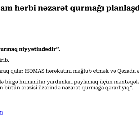
tam hərbi nəzarət qurmağı planlaşd
 qurmaq niyyətindədir”.
rib.
aq qalır: HƏMAS hərəkatını məğlub etmək və Qəzada əsir
 ilə birgə humanitar yardımları paylamaq üçün məntəqə
n bütün ərazisi üzərində nəzarət qurmağa qərarlıyıq”.
ım