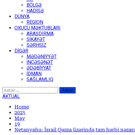
BÖLGƏ
HADİSƏ
DÜNYA
REGİON
OXUCU MƏKTUBLARI
ARAŞDIRMA
ŞİKAYƏT
ŞƏRHSİZ
DİGƏR
MƏDƏNİYYƏT
İNCƏSƏNƏT
ƏDƏBİYYAT
İDMAN
SAĞLAMLIQ
Axtarış:
AKTUAL
Home
2025
May
19
Netanyahu: İsrail Qəzza üzərində tam hərbi nəzar