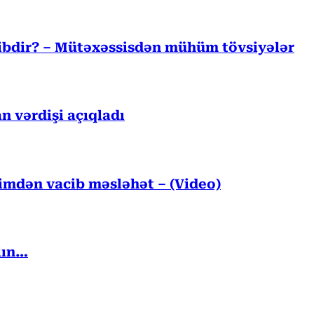
cibdir? – Mütəxəssisdən mühüm tövsiyələr
n vərdişi açıqladı
kimdən vacib məsləhət – (Video)
lın…