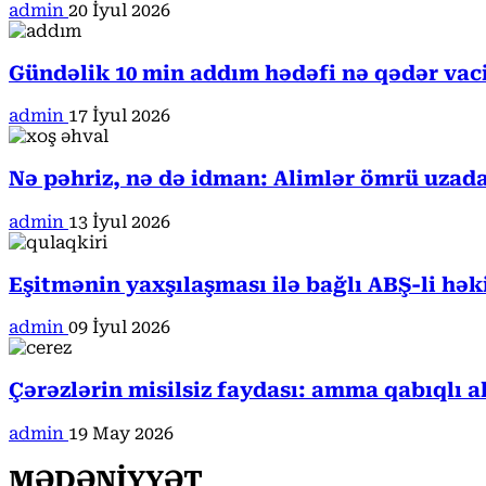
admin
20 İyul 2026
Gündəlik 10 min addım hədəfi nə qədər va
admin
17 İyul 2026
Nə pəhriz, nə də idman: Alimlər ömrü uzada
admin
13 İyul 2026
Eşitmənin yaxşılaşması ilə bağlı ABŞ-li hə
admin
09 İyul 2026
Çərəzlərin misilsiz faydası: amma qabıqlı a
admin
19 May 2026
MƏDƏNİYYƏT