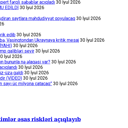
ert fərqli səbəblər açıqladı
30 İyul 2026
MU EDİLDİ
30 İyul 2026
əşdirən saytlara məhdudiyyət qoyulacaq
30 İyul 2026
026
rik edib
30 İyul 2026
bə, Vaşinqtondan Ukraynaya kritik mesaj
30 İyul 2026
İYAHI)
30 İyul 2026
p qalibləri sevir
30 İyul 2026
0 İyul 2026
ın bununla nə əlaqəsi var?
30 İyul 2026
açıqlandı
30 İyul 2026
üz-üzə gəldi
30 İyul 2026
dir (VİDEO)
30 İyul 2026
ın sayı üç milyona çatacaq”
30 İyul 2026
mlər əsas riskləri açıqlayıb