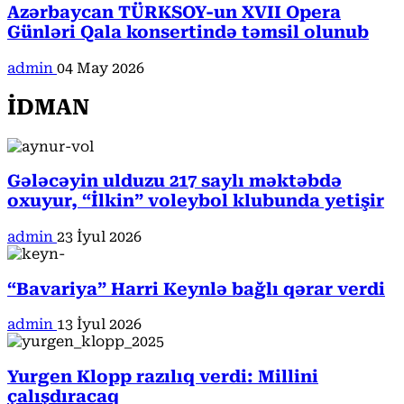
Azərbaycan TÜRKSOY-un XVII Opera
Günləri Qala konsertində təmsil olunub
admin
04 May 2026
İDMAN
Gələcəyin ulduzu 217 saylı məktəbdə
oxuyur, “İlkin” voleybol klubunda yetişir
admin
23 İyul 2026
“Bavariya” Harri Keynlə bağlı qərar verdi
admin
13 İyul 2026
Yurgen Klopp razılıq verdi: Millini
çalışdıracaq