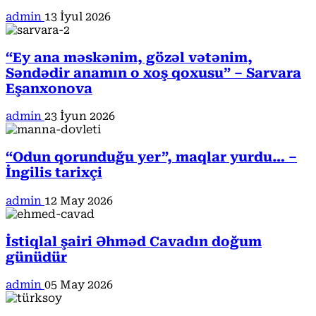
admin
13 İyul 2026
“Ey ana məskənim, gözəl vətənim,
Səndədir anamın o xoş qoxusu” – Sarvara
Eşanxonova
admin
23 İyun 2026
“Odun qorunduğu yer”, maqlar yurdu… –
İngilis tarixçi
admin
12 May 2026
İstiqlal şairi Əhməd Cavadın doğum
günüdür
admin
05 May 2026