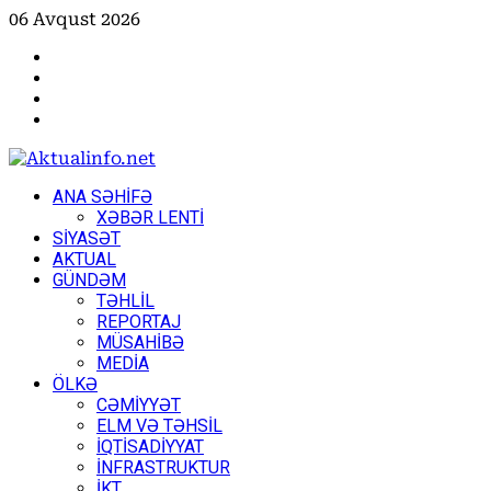
Skip
06 Avqust 2026
to
Facebook
content
Instagram
Youtube
X
Primary
ANA SƏHİFƏ
Menu
XƏBƏR LENTİ
SİYASƏT
AKTUAL
GÜNDƏM
TƏHLİL
REPORTAJ
MÜSAHİBƏ
MEDİA
ÖLKƏ
CƏMİYYƏT
ELM VƏ TƏHSİL
İQTİSADİYYAT
İNFRASTRUKTUR
İKT