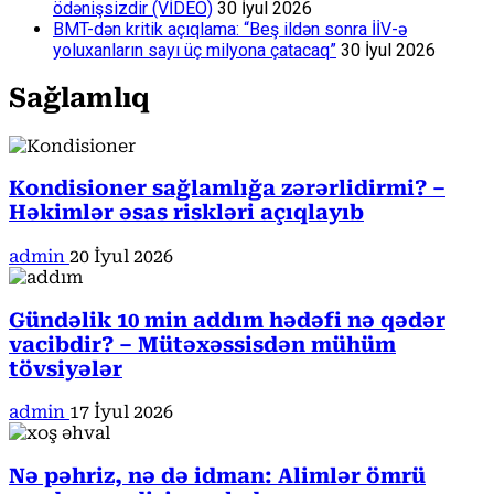
ödənişsizdir (VİDEO)
30 İyul 2026
BMT-dən kritik açıqlama: “Beş ildən sonra İİV-ə
yoluxanların sayı üç milyona çatacaq”
30 İyul 2026
Sağlamlıq
Kondisioner sağlamlığa zərərlidirmi? –
Həkimlər əsas riskləri açıqlayıb
admin
20 İyul 2026
Gündəlik 10 min addım hədəfi nə qədər
vacibdir? – Mütəxəssisdən mühüm
tövsiyələr
admin
17 İyul 2026
Nə pəhriz, nə də idman: Alimlər ömrü