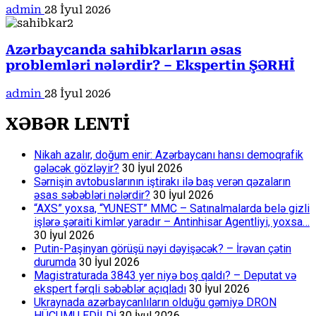
admin
28 İyul 2026
Azərbaycanda sahibkarların əsas
problemləri nələrdir? – Ekspertin ŞƏRHİ
admin
28 İyul 2026
XƏBƏR LENTİ
Nikah azalır, doğum enir: Azərbaycanı hansı demoqrafik
gələcək gözləyir?
30 İyul 2026
Sərnişin avtobuslarının iştirakı ilə baş verən qəzaların
əsas səbəbləri nələrdir?
30 İyul 2026
“AXS” yoxsa, “YUNEST” MMC – Satınalmalarda belə gizli
işlərə şəraiti kimlər yaradır – Antinhisar Agentliyi, yoxsa…
30 İyul 2026
Putin-Paşinyan görüşü nəyi dəyişəcək? – İrəvan çətin
durumda
30 İyul 2026
Magistraturada 3843 yer niyə boş qaldı? – Deputat və
ekspert fərqli səbəblər açıqladı
30 İyul 2026
Ukraynada azərbaycanlıların olduğu gəmiyə DRON
HÜCUMU EDİLDİ
30 İyul 2026