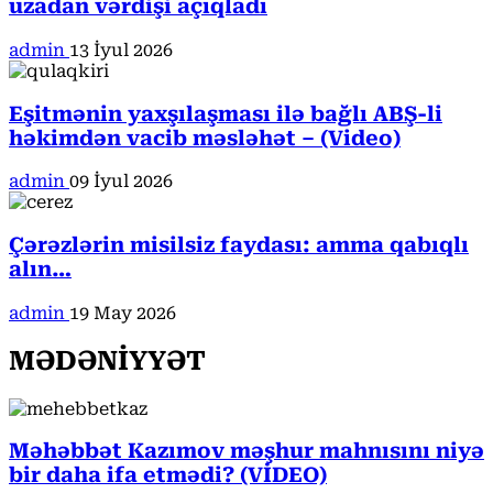
uzadan vərdişi açıqladı
admin
13 İyul 2026
Eşitmənin yaxşılaşması ilə bağlı ABŞ-li
həkimdən vacib məsləhət – (Video)
admin
09 İyul 2026
Çərəzlərin misilsiz faydası: amma qabıqlı
alın…
admin
19 May 2026
MƏDƏNİYYƏT
Məhəbbət Kazımov məşhur mahnısını niyə
bir daha ifa etmədi? (VİDEO)