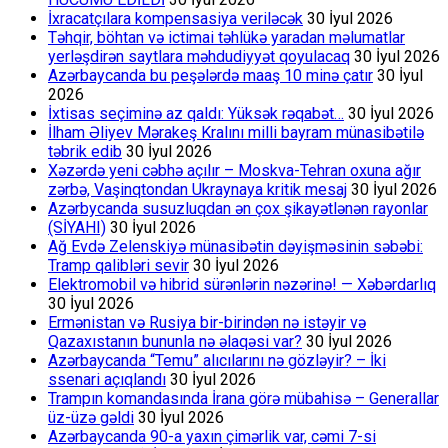
İxracatçılara kompensasiya veriləcək
30 İyul 2026
Təhqir, böhtan və ictimai təhlükə yaradan məlumatlar
yerləşdirən saytlara məhdudiyyət qoyulacaq
30 İyul 2026
Azərbaycanda bu peşələrdə maaş 10 minə çatır
30 İyul
2026
İxtisas seçiminə az qaldı: Yüksək rəqabət…
30 İyul 2026
İlham Əliyev Mərakeş Kralını milli bayram münasibətilə
təbrik edib
30 İyul 2026
Xəzərdə yeni cəbhə açılır – Moskva-Tehran oxuna ağır
zərbə, Vaşinqtondan Ukraynaya kritik mesaj
30 İyul 2026
Azərbycanda susuzluqdan ən çox şikayətlənən rayonlar
(SİYAHI)
30 İyul 2026
Ağ Evdə Zelenskiyə münasibətin dəyişməsinin səbəbi:
Tramp qalibləri sevir
30 İyul 2026
Elektromobil və hibrid sürənlərin nəzərinə! — Xəbərdarlıq
30 İyul 2026
Ermənistan və Rusiya bir-birindən nə istəyir və
Qazaxıstanın bununla nə əlaqəsi var?
30 İyul 2026
Azərbaycanda “Temu” alıcılarını nə gözləyir? – İki
ssenari açıqlandı
30 İyul 2026
Trampın komandasında İrana görə mübahisə – Generallar
üz-üzə gəldi
30 İyul 2026
Azərbaycanda 90-a yaxın çimərlik var, cəmi 7-si