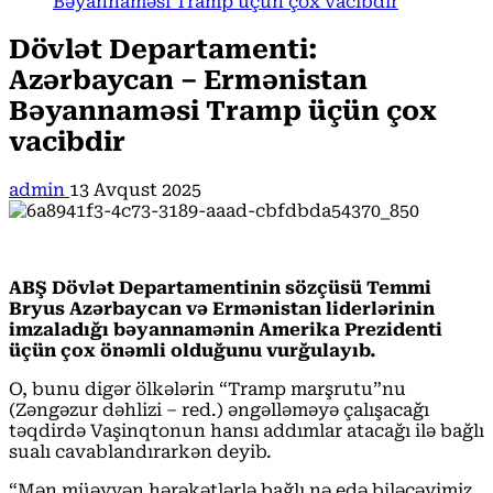
Bəyannaməsi Tramp üçün çox vacibdir
Dövlət Departamenti:
Azərbaycan – Ermənistan
Bəyannaməsi Tramp üçün çox
vacibdir
admin
13 Avqust 2025
ABŞ Dövlət Departamentinin sözçüsü Temmi
Bryus Azərbaycan və Ermənistan liderlərinin
imzaladığı bəyannamənin Amerika Prezidenti
üçün çox önəmli olduğunu vurğulayıb.
O, bunu digər ölkələrin “Tramp marşrutu”nu
(Zəngəzur dəhlizi – red.) əngəlləməyə çalışacağı
təqdirdə Vaşinqtonun hansı addımlar atacağı ilə bağlı
sualı cavablandırarkən deyib.
“Mən müəyyən hərəkətlərlə bağlı nə edə biləcəyimiz