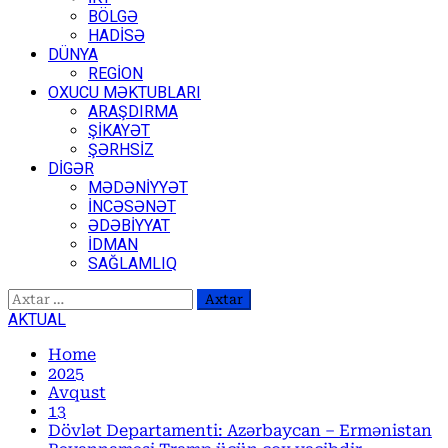
BÖLGƏ
HADİSƏ
DÜNYA
REGİON
OXUCU MƏKTUBLARI
ARAŞDIRMA
ŞİKAYƏT
ŞƏRHSİZ
DİGƏR
MƏDƏNİYYƏT
İNCƏSƏNƏT
ƏDƏBİYYAT
İDMAN
SAĞLAMLIQ
Axtarış:
AKTUAL
Home
2025
Avqust
13
Dövlət Departamenti: Azərbaycan – Ermənistan