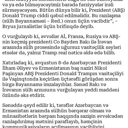
və ya edə bilməyəcəyimiz barədə fərziyyələr irəli
sürməyəcəyəm. Bütün dünya bilir ki, Prezident (ABŞ)
Donald Trump ciddi qəbul edilməlidir. Bu razılaşma
(sülh Bəyannaməsi – Red.) onun üçün vacibdir”, –
Bryus jurnalistlər üçün brifinqdə deyib.
O vurğulayıb ki, əvvəllər Aİ, Fransa, Rusiya və ABŞ-
nin keçmiş prezidenti Co Bayden Bakı ilə İrəvan
arasında sülh prosesində uğursuz vasitəçilik səyləri
etsələr də, yalnız Tramp real nəticə əldə edə bilib.
Xatırladaq ki, avqustun 8-də Azərbaycan Prezidenti
İlham Əliyev və Ermənistanın baş naziri Nikol
Paşinyan ABŞ Prezidenti Donald Trampın vasitəçiliyi
ilə Vaşinqtonda keçirilən üçtərəfli görüşdən sonra
birgə Bəyannamə imzalayıblar. Sənəd Bakı və
İrəvanın sülh arzusunu vurğulayan yeddi maddəni
özündə əks etdirir.
Sənəddə qeyd edilir ki, tərəflər Azərbaycan və
Ermənistan arasında sülhün bərqərar olması və
münasibətlərin bərpası haqqında sazişin əvvəlcədən
razılaşdırılmış mətnini paraflayıb, həmçinin
kommunikasiyaların açıllmasının vacibliyini