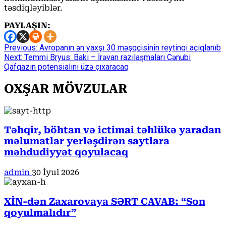
təsdiqləyiblər.
PAYLAŞIN:
Continue
Previous:
Avropanın ən yaxşı 30 məşqçisinin reytinqi açıqlanıb
Next:
Temmi Bryus: Bakı – İrəvan razılaşmaları Cənubi
Reading
Qafqazın potensialını üzə çıxaracaq
OXŞAR MÖVZULAR
Təhqir, böhtan və ictimai təhlükə yaradan
məlumatlar yerləşdirən saytlara
məhdudiyyət qoyulacaq
admin
30 İyul 2026
XİN-dən Zaxarovaya SƏRT CAVAB: “Son
qoyulmalıdır”