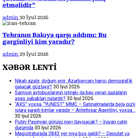
etməlidir”
admin
30 İyul 2026
Tehranın Bakıya qarşı addımı: Bu
gərginliyi kim yaradır?
admin
29 İyul 2026
XƏBƏR LENTİ
Nikah azalır, doğum enir: Azərbaycanı hansı demoqrafik
gələcək gözləyir?
30 İyul 2026
Sərnişin avtobuslarının iştirakı ilə baş verən qəzaların
əsas səbəbləri nələrdir?
30 İyul 2026
“AXS” yoxsa, “YUNEST” MMC – Satınalmalarda belə gizli
işlərə şəraiti kimlər yaradır – Antinhisar Agentliyi, yoxsa…
30 İyul 2026
Putin-Paşinyan görüşü nəyi dəyişəcək? – İrəvan çətin
durumda
30 İyul 2026
Magistraturada 3843 yer niyə boş qaldı? – Deputat və