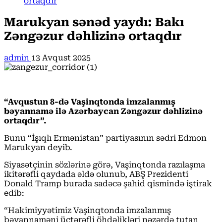
ortaqdır
Marukyan sənəd yaydı: Bakı
Zəngəzur dəhlizinə ortaqdır
admin
13 Avqust 2025
“Avqustun 8-də Vaşinqtonda imzalanmış
bəyannamə ilə Azərbaycan Zəngəzur dəhlizinə
ortaqdır”.
Bunu “İşıqlı Ermənistan” partiyasının sədri Edmon
Marukyan deyib.
Siyasətçinin sözlərinə görə, Vaşinqtonda razılaşma
ikitərəfli qaydada əldə olunub, ABŞ Prezidenti
Donald Tramp burada sadəcə şahid qismində iştirak
edib:
“Hakimiyyətimiz Vaşinqtonda imzalanmış
bəyannaməni üçtərəfli öhdəlikləri nəzərdə tutan