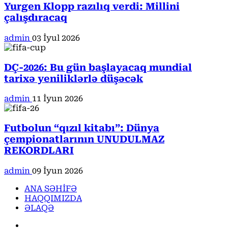
Yurgen Klopp razılıq verdi: Millini
çalışdıracaq
admin
03 İyul 2026
DÇ-2026: Bu gün başlayacaq mundial
tarixə yeniliklərlə düşəcək
admin
11 İyun 2026
Futbolun “qızıl kitabı”: Dünya
çempionatlarının UNUDULMAZ
REKORDLARI
admin
09 İyun 2026
ANA SƏHİFƏ
HAQQIMIZDA
ƏLAQƏ
Facebook