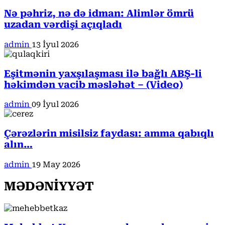
Nə pəhriz, nə də idman: Alimlər ömrü
uzadan vərdişi açıqladı
admin
13 İyul 2026
Eşitmənin yaxşılaşması ilə bağlı ABŞ-li
həkimdən vacib məsləhət – (Video)
admin
09 İyul 2026
Çərəzlərin misilsiz faydası: amma qabıqlı
alın…
admin
19 May 2026
MƏDƏNİYYƏT