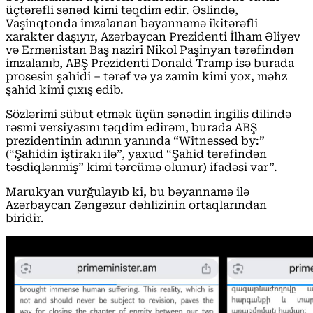
üçtərəfli sənəd kimi təqdim edir. Əslində,
Vaşinqtonda imzalanan bəyannamə ikitərəfli
xarakter daşıyır, Azərbaycan Prezidenti İlham Əliyev
və Ermənistan Baş naziri Nikol Paşinyan tərəfindən
imzalanıb, ABŞ Prezidenti Donald Tramp isə burada
prosesin şahidi – tərəf və ya zamin kimi yox, məhz
şahid kimi çıxış edib.
Sözlərimi sübut etmək üçün sənədin ingilis dilində
rəsmi versiyasını təqdim edirəm, burada ABŞ
prezidentinin adının yanında “Witnessed by:”
(“Şahidin iştirakı ilə”, yaxud “Şahid tərəfindən
təsdiqlənmiş” kimi tərcümə olunur) ifadəsi var”.
Marukyan vurğulayıb ki, bu bəyannamə ilə
Azərbaycan Zəngəzur dəhlizinin ortaqlarından
biridir.