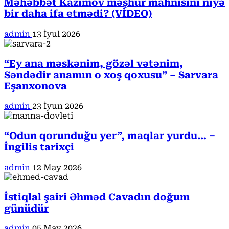
Məhəbbət Kazımov məşhur mahnısını niyə
bir daha ifa etmədi? (VİDEO)
admin
13 İyul 2026
“Ey ana məskənim, gözəl vətənim,
Səndədir anamın o xoş qoxusu” – Sarvara
Eşanxonova
admin
23 İyun 2026
“Odun qorunduğu yer”, maqlar yurdu… –
İngilis tarixçi
admin
12 May 2026
İstiqlal şairi Əhməd Cavadın doğum
günüdür
admin
05 May 2026