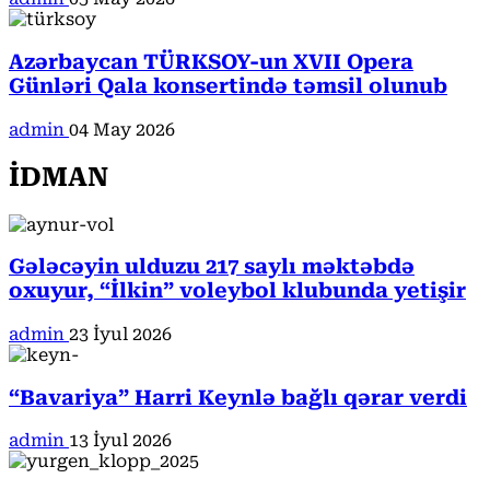
Azərbaycan TÜRKSOY-un XVII Opera
Günləri Qala konsertində təmsil olunub
admin
04 May 2026
İDMAN
Gələcəyin ulduzu 217 saylı məktəbdə
oxuyur, “İlkin” voleybol klubunda yetişir
admin
23 İyul 2026
“Bavariya” Harri Keynlə bağlı qərar verdi
admin
13 İyul 2026