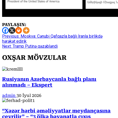
PAYLAŞIN:
Continue
Previous:
Moskva: Cənubi Qafqazla bağlı İranla birlikdə
hərəkət edirik
Reading
Next:
Tramp Putinə qəzəbləndi
OXŞAR MÖVZULAR
Rusiyanın Azərbaycanla bağlı planı
alınmadı – Ekspert
admin
30 İyul 2026
“Xəzər hərbi əməliyyatlar meydançasına
çevrilir” – “3 ölkə bəyanatla çıxış