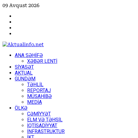
Skip
09 Avqust 2026
to
Facebook
content
Instagram
Youtube
X
Primary
ANA SƏHİFƏ
Menu
XƏBƏR LENTİ
SİYASƏT
AKTUAL
GÜNDƏM
TƏHLİL
REPORTAJ
MÜSAHİBƏ
MEDİA
ÖLKƏ
CƏMİYYƏT
ELM VƏ TƏHSİL
İQTİSADİYYAT
İNFRASTRUKTUR
İKT