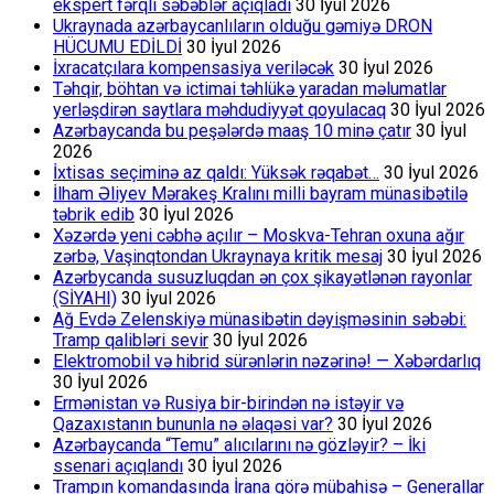
ekspert fərqli səbəblər açıqladı
30 İyul 2026
Ukraynada azərbaycanlıların olduğu gəmiyə DRON
HÜCUMU EDİLDİ
30 İyul 2026
İxracatçılara kompensasiya veriləcək
30 İyul 2026
Təhqir, böhtan və ictimai təhlükə yaradan məlumatlar
yerləşdirən saytlara məhdudiyyət qoyulacaq
30 İyul 2026
Azərbaycanda bu peşələrdə maaş 10 minə çatır
30 İyul
2026
İxtisas seçiminə az qaldı: Yüksək rəqabət…
30 İyul 2026
İlham Əliyev Mərakeş Kralını milli bayram münasibətilə
təbrik edib
30 İyul 2026
Xəzərdə yeni cəbhə açılır – Moskva-Tehran oxuna ağır
zərbə, Vaşinqtondan Ukraynaya kritik mesaj
30 İyul 2026
Azərbycanda susuzluqdan ən çox şikayətlənən rayonlar
(SİYAHI)
30 İyul 2026
Ağ Evdə Zelenskiyə münasibətin dəyişməsinin səbəbi:
Tramp qalibləri sevir
30 İyul 2026
Elektromobil və hibrid sürənlərin nəzərinə! — Xəbərdarlıq
30 İyul 2026
Ermənistan və Rusiya bir-birindən nə istəyir və
Qazaxıstanın bununla nə əlaqəsi var?
30 İyul 2026
Azərbaycanda “Temu” alıcılarını nə gözləyir? – İki
ssenari açıqlandı
30 İyul 2026
Trampın komandasında İrana görə mübahisə – Generallar