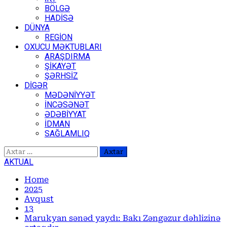
BÖLGƏ
HADİSƏ
DÜNYA
REGİON
OXUCU MƏKTUBLARI
ARAŞDIRMA
ŞİKAYƏT
ŞƏRHSİZ
DİGƏR
MƏDƏNİYYƏT
İNCƏSƏNƏT
ƏDƏBİYYAT
İDMAN
SAĞLAMLIQ
Axtarış:
AKTUAL
Home
2025
Avqust
13
Marukyan sənəd yaydı: Bakı Zəngəzur dəhlizinə