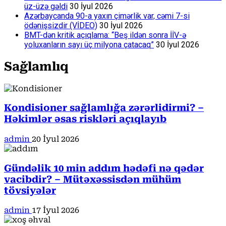
üz-üzə gəldi
30 İyul 2026
Azərbaycanda 90-a yaxın çimərlik var, cəmi 7-si
ödənişsizdir (VİDEO)
30 İyul 2026
BMT-dən kritik açıqlama: “Beş ildən sonra İİV-ə
yoluxanların sayı üç milyona çatacaq”
30 İyul 2026
Sağlamlıq
Kondisioner sağlamlığa zərərlidirmi? –
Həkimlər əsas riskləri açıqlayıb
admin
20 İyul 2026
Gündəlik 10 min addım hədəfi nə qədər
vacibdir? – Mütəxəssisdən mühüm
tövsiyələr
admin
17 İyul 2026