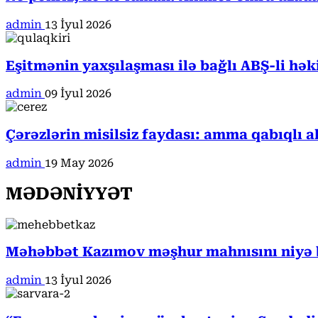
admin
13 İyul 2026
Eşitmənin yaxşılaşması ilə bağlı ABŞ-li hə
admin
09 İyul 2026
Çərəzlərin misilsiz faydası: amma qabıqlı a
admin
19 May 2026
MƏDƏNİYYƏT
Məhəbbət Kazımov məşhur mahnısını niyə b
admin
13 İyul 2026