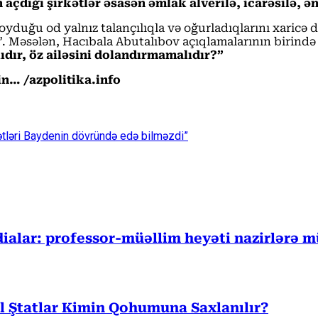
çdığı şirkətlər əsasən əmlak alverilə, icarəsilə, ən 
yduğu od yalnız talançılıqla və oğurladıqlarını xaricə 
”. Məsələn, Hacıbala Abutalıbov açıqlamalarının birində
dır, öz ailəsini dolandırmamalıdır?”
in… /azp
olitika.info
ətləri Baydenin dövründə edə bilməzdi”
ddialar: professor-müəllim heyəti nazirlərə m
l Ştatlar Kimin Qohumuna Saxlanılır?