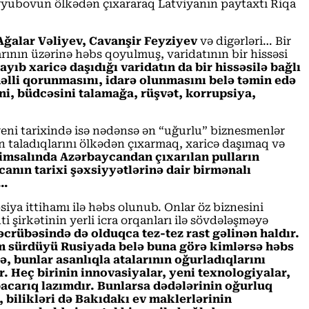
yyubovun ölkədən çıxararaq Latviyanın paytaxtı Riqa
ğalar Vəliyev, Cavanşir Feyziyev
və digərləri… Bir
rının üzərinə həbs qoyulmuş, varidatının bir hissəsi
b xaricə daşıdığı varidatın da bir hissəsilə bağlı
əlli qorunmasını, idarə olunmasını belə təmin edə
ni, büdcəsini talamağa, rüşvət, korrupsiya,
yeni tarixində isə nədənsə ən “uğurlu” biznesmenlər
n taladıqlarını ölkədən çıxarmaq, xaricə daşımaq və
timsalında Azərbaycandan çıxarılan pulların
anın tarixi şəxsiyyətlərinə dair birmənalı
r…
ya ittihamı ilə həbs olunub. Onlar öz biznesini
i şirkətinin yerli icra orqanları ilə sövdələşməyə
crübəsində də olduqca tez-tez rast gəlinən haldır.
m sürdüyü Rusiyada belə buna görə kimlərsə həbs
 bunlar asanlıqla atalarının oğurladıqlarını
 Heç birinin innovasiyalar, yeni texnologiyalar,
bacarıq lazımdır. Bunlarsa dədələrinin oğurluq
, bilikləri də Bakıdakı ev maklerlərinin