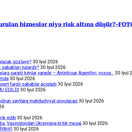
 qurulan bizneslər niyə risk altına düşür?-F
ələcək gözləyir?
30 İyul 2026
s səbəbləri nələrdir?
30 İyul 2026
rə şəraiti kimlər yaradır – Antinhisar Agentliyi, yoxsa…
30 İyul 
rumda
30 İyul 2026
ert fərqli səbəblər açıqladı
30 İyul 2026
MU EDİLDİ
30 İyul 2026
əşdirən saytlara məhdudiyyət qoyulacaq
30 İyul 2026
026
rik edib
30 İyul 2026
bə, Vaşinqtondan Ukraynaya kritik mesaj
30 İyul 2026
İYAHI)
30 İyul 2026