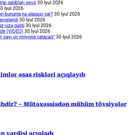
p qalibləri sevir
30 İyul 2026
0 İyul 2026
ın bununla nə əlaqəsi var?
30 İyul 2026
açıqlandı
30 İyul 2026
üz-üzə gəldi
30 İyul 2026
dir (VİDEO)
30 İyul 2026
ın sayı üç milyona çatacaq”
30 İyul 2026
mlər əsas riskləri açıqlayıb
cibdir? – Mütəxəssisdən mühüm tövsiyələr
n vərdişi açıqladı