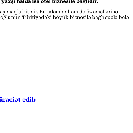
yaxşı halda isə otel biznesilə bağlıdır.
daşımaqla bitmir. Bu adamlar həm də öz əməllərinə
 oğlunun Türkiyədəki böyük biznesilə bağlı suala belə
üraciət edib