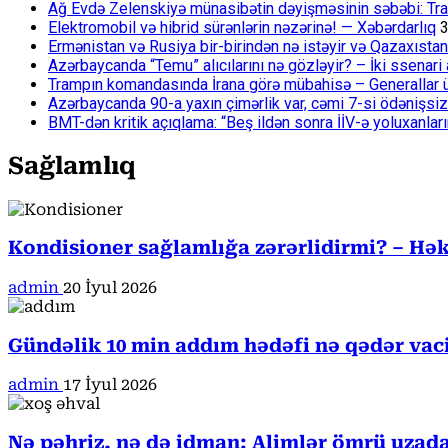
Ağ Evdə Zelenskiyə münasibətin dəyişməsinin səbəbi: Tram
Elektromobil və hibrid sürənlərin nəzərinə! — Xəbərdarlıq
3
Ermənistan və Rusiya bir-birindən nə istəyir və Qazaxıstan
Azərbaycanda “Temu” alıcılarını nə gözləyir? – İki ssenari 
Trampın komandasında İrana görə mübahisə – Generallar 
Azərbaycanda 90-a yaxın çimərlik var, cəmi 7-si ödənişsiz
BMT-dən kritik açıqlama: “Beş ildən sonra İİV-ə yoluxanlar
Sağlamlıq
Kondisioner sağlamlığa zərərlidirmi? – Həki
admin
20 İyul 2026
Gündəlik 10 min addım hədəfi nə qədər va
admin
17 İyul 2026
Nə pəhriz, nə də idman: Alimlər ömrü uzada