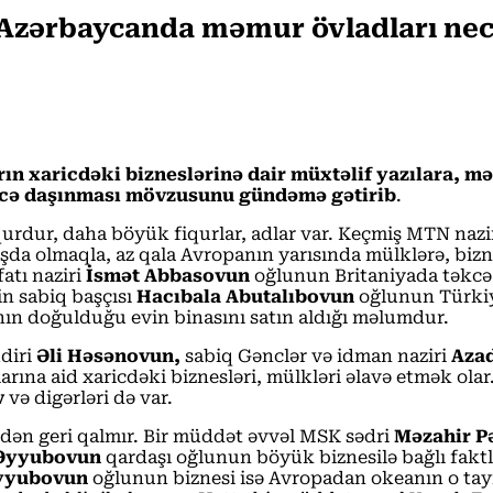
 – Azərbaycanda məmur övladları ne
n xaricdəki bizneslərinə dair müxtəlif yazılara, məl
ricə daşınması mövzusunu gündəmə gətirib
.
 fiqurdur, daha böyük fiqurlar, adlar var. Keçmiş MTN na
şda olmaqla, az qala Avropanın yarısında mülklərə, bizn
atı naziri
İsmət Abbasovun
oğlunun Britaniyada təkcə
in sabiq başçısı
Hacıbala Abutalıbovun
oğlunun Türkiy
ın doğulduğu evin binasını satın aldığı məlumdur.
diri
Əli Həsənovun,
sabiq Gənclər və idman naziri
Azad
rına aid xaricdəki biznesləri, mülkləri əlavə etmək olar
v
və digərləri də var.
rdən geri qalmır. Bir müddət əvvəl MSK sədri
Məzahir 
 Əyyubovun
qardaşı oğlunun böyük biznesilə bağlı faktl
yyubovun
oğlunun biznesi isə Avropadan okeanın o ta