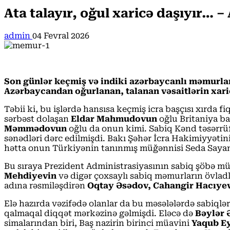
Ata talayır, oğul xaricə daşıyır…
admin
04 Fevral 2026
Son günlər keçmiş və indiki azərbaycanlı məmurları
Azərbaycandan oğurlanan, talanan vəsaitlərin xa
Təbii ki, bu işlərdə hansısa keçmiş icra başçısı xırda
sərbəst dolaşan
Eldar Mahmudovun
oğlu Britaniya ba
Məmmədovun
oğlu da onun kimi. Sabiq Kənd təsərrüf
sənədləri dərc edilmişdi. Bakı Şəhər İcra Hakimiyyətin
hətta onun Türkiyənin tanınmış müğənnisi Seda Sayan
Bu sıraya Prezident Administrasiyasının sabiq şöbə mü
Mehdiyevin
və digər çoxsaylı sabiq məmurların övladla
adına rəsmiləşdirən
Oqtay Əsədov, Cahangir Hacıye
Elə hazırda vəzifədə olanlar da bu məsələlərdə sabiqlə
qalmaqal diqqət mərkəzinə gəlmişdi. Eləcə də
Bəylər
simalarından biri, Baş nazirin birinci müavini
Yaqub E