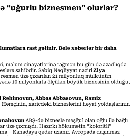
cə “uğurlu biznesmen” olurlar?
umatlara rast gəlinir. Belə xəbərlər bir daha
ziri, məlum cinayətlərinə rəğmən bu gün də azadlıqda
eslərə sahibdir. Sabiq Nəqliyyat naziri
Ziya
 rəsmən üzə çıxarılan 21 milyonluq mülkünün
ədə 10 milyonlarla ölçülən böyük biznesinin olduğu,
 Rəhimovun, Abbas Abbasovun, Ramiz
. Həmçinin, xaricdəki bizneslərini həyat yoldaşlarının
Pənahovun
ABŞ-də bizneslə məşğul olan oğlu ilə bağlı
ar üzə çıxmışdı. Hazırkı hökumətin “koloritli”
yına – Kanadaya qədər uzanır. Avropada daşınmaz