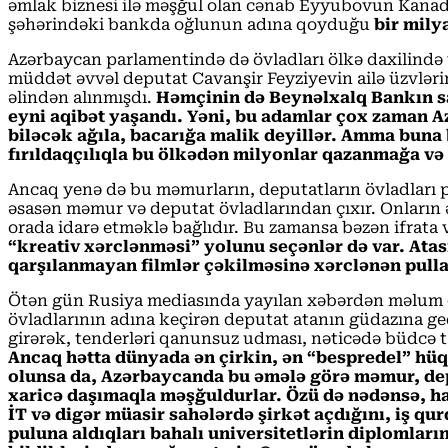
əmlak biznesi ilə məşğul olan cənab Eyyubovun Kanada
şəhərindəki bankda oğlunun adına qoyduğu
bir mily
Azərbaycan parlamentində də övladları ölkə daxilində 
müddət əvvəl deputat Cavanşir Feyziyevin ailə üzvləri
əlindən alınmışdı.
Həmçinin də Beynəlxalq Bankın sab
eyni aqibət yaşandı. Yəni, bu adamlar çox zaman A
biləcək ağıla, bacarığa malik deyillər. Amma buna
fırıldaqçılıqla bu ölkədən milyonlar qazanmağa və
Ancaq yenə də bu məmurların, deputatların övladları p
əsasən məmur və deputat övladlarından çıxır. Onların ə
orada idarə etməklə bağlıdır. Bu zamansa bəzən ifrata 
“kreativ xərclənməsi” yolunu seçənlər də var. Ata
qarşılanmayan filmlər çəkilməsinə xərclənən pulla
Ötən gün Rusiya mediasında yayılan xəbərdən məlum old
övladlarının adına keçirən deputat atanın güdazına gedi
girərək, tenderləri qanunsuz udması, nəticədə büdcə t
Ancaq hətta dünyada ən çirkin, ən “bespredel” h
olunsa da, Azərbaycanda bu əmələ görə məmur, deput
xaricə daşımaqla məşğuldurlar. Özü də nədənsə, ham
İT və digər müasir sahələrdə şirkət açdığını, iş q
puluna aldıqları bahalı universitetlərin diplomların