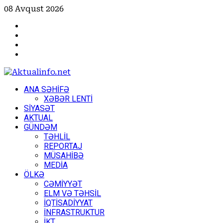
Skip
08 Avqust 2026
to
Facebook
content
Instagram
Youtube
X
Primary
ANA SƏHİFƏ
Menu
XƏBƏR LENTİ
SİYASƏT
AKTUAL
GÜNDƏM
TƏHLİL
REPORTAJ
MÜSAHİBƏ
MEDİA
ÖLKƏ
CƏMİYYƏT
ELM VƏ TƏHSİL
İQTİSADİYYAT
İNFRASTRUKTUR
İKT