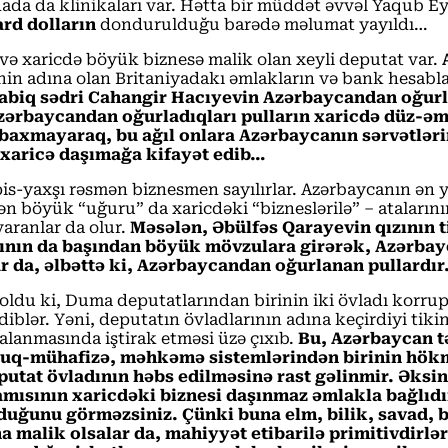
da da klinikaları var. Hətta bir müddət əvvəl Yaqub E
ard dolların
dondurulduğu barədə məlumat yayıldı…
və xaricdə böyük biznesə malik olan xeyli deputat var.
A
nin adına olan Britaniyadakı əmlakların və bank hesabla
iq sədri Cahangir Hacıyevin Azərbaycandan oğurlayı
zərbaycandan oğurladıqları pulların xaricdə düz-əm
 baxmayaraq, bu ağıl onlara Azərbaycanın sərvətləri
 xaricə daşımağa kifayət edib…
is-yaxşı rəsmən biznesmen sayılırlar. Azərbaycanın ən 
n böyük “uğuru” da xaricdəki “bizneslərilə” – atalarını
varanlar da olur.
Məsələn, Əbülfəs Qarayevin qızının 
sının da başından böyük mövzulara girərək, Azərbayc
r da, əlbəttə ki, Azərbaycandan oğurlanan pullardı
u ki, Duma deputatlarından birinin iki övladı korrupsi
blər. Yəni, deputatın övladlarının adına keçirdiyi tikint
alanmasında iştirak etməsi üzə çıxıb.
Bu, Azərbaycan tə
üquq-mühafizə, məhkəmə sistemlərindən birinin hök
at övladının həbs edilməsinə rast gəlinmir. Əksinə,
ısının xaricdəki biznesi daşınmaz əmlakla bağlıdır.
urduğunu görməzsiniz. Çünki buna elm, bilik, savad, 
a malik olsalar da, mahiyyət etibarilə primitivdirlər