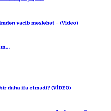
kimdən vacib məsləhət – (Video)
lın…
ir daha ifa etmədi? (VİDEO)