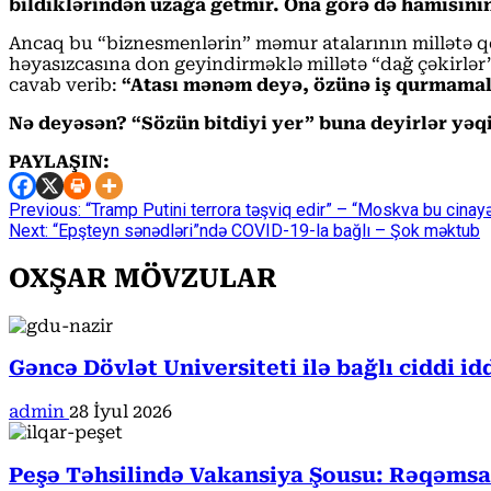
bildiklərindən uzağa getmir. Ona görə də hamısının a
Ancaq bu “biznesmenlərin” məmur atalarının millətə qo
həyasızcasına don geyindirməklə millətə “dağ çəkirlər
cavab verib:
“Atası mənəm deyə, özünə iş qurmamalı
Nə deyəsən? “Sözün bitdiyi yer” buna deyirlər yəq
PAYLAŞIN:
Continue
Previous:
“Tramp Putini terrora təşviq edir” – “Moskva bu cinay
Next:
“Epşteyn sənədləri”ndə COVID-19-la bağlı – Şok məktub
Reading
OXŞAR MÖVZULAR
Gəncə Dövlət Universiteti ilə bağlı ciddi i
admin
28 İyul 2026
Peşə Təhsilində Vakansiya Şousu: Rəqəmsa