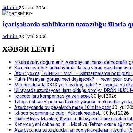
admin
23 İyul 2026
İçərişəhərdə sahibkarın narazılığı: illərlə
admin
23 İyul 2026
XƏBƏR LENTİ
Nikah azalır, doğum enir: Azərbaycanı hansı demoqrafik g
Sərnişin avtobuslarının iştirakı ilə baş verən qəzaların əsa
“AXS” yoxsa, “YUNEST” MMC – Satınalmalarda belə gizli işlə
Putin-Paşinyan görüşü nəyi dəyişəcək? – İrəvan çətin du
Magistraturada 3843 yer niyə boş qaldı? – Deputat və eksp
Ukraynada azərbaycanlıların olduğu gəmiyə DRON HÜCU
İxracatçılara kompensasiya veriləcək
30 İyul 2026
Təhqir, böhtan və ictimai təhlükə yaradan məlumatlar yerl
Azərbaycanda bu peşələrdə maaş 10 minə çatır
30 İyul 2
İxtisas seçiminə az qaldı: Yüksək rəqabət…
30 İyul 2026
İlham Əliyev Mərakeş Kralını milli bayram münasibətilə təb
Xəzərdə yeni cəbhə açılır – Moskva-Tehran oxuna ağır zər
Azərbycanda susuzluqdan ən çox şikayətlənən rayonlar (S