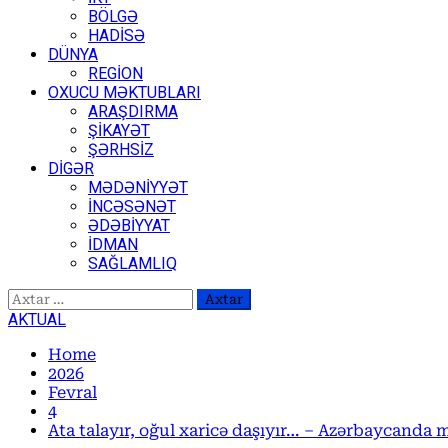
BÖLGƏ
HADİSƏ
DÜNYA
REGİON
OXUCU MƏKTUBLARI
ARAŞDIRMA
ŞİKAYƏT
ŞƏRHSİZ
DİGƏR
MƏDƏNİYYƏT
İNCƏSƏNƏT
ƏDƏBİYYAT
İDMAN
SAĞLAMLIQ
Axtarış:
AKTUAL
Home
2026
Fevral
4
Ata talayır, oğul xaricə daşıyır… – Azərbaycanda