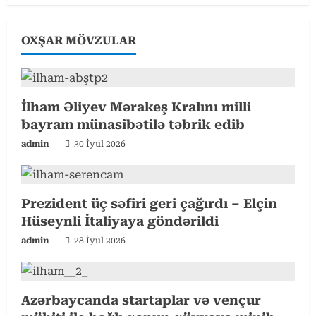
u
OXŞAR MÖVZULAR
e
R
e
İlham Əliyev Mərakeş Kralını milli
bayram münasibətilə təbrik edib
a
admin
30 İyul 2026
d
i
Prezident üç səfiri geri çağırdı – Elçin
Hüseynli İtaliyaya göndərildi
n
admin
28 İyul 2026
g
Azərbaycanda startaplar və vençur