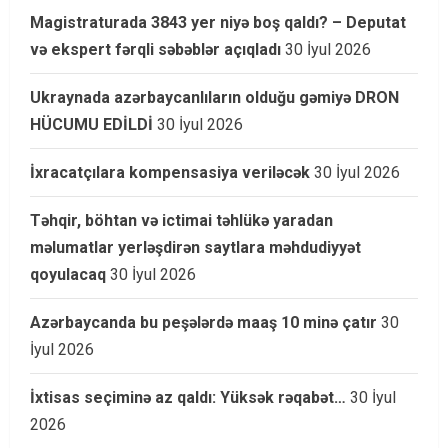
Magistraturada 3843 yer niyə boş qaldı? – Deputat
və ekspert fərqli səbəblər açıqladı
30 İyul 2026
Ukraynada azərbaycanlıların olduğu gəmiyə DRON
HÜCUMU EDİLDİ
30 İyul 2026
İxracatçılara kompensasiya veriləcək
30 İyul 2026
Təhqir, böhtan və ictimai təhlükə yaradan
məlumatlar yerləşdirən saytlara məhdudiyyət
qoyulacaq
30 İyul 2026
Azərbaycanda bu peşələrdə maaş 10 minə çatır
30
İyul 2026
İxtisas seçiminə az qaldı: Yüksək rəqabət…
30 İyul
2026