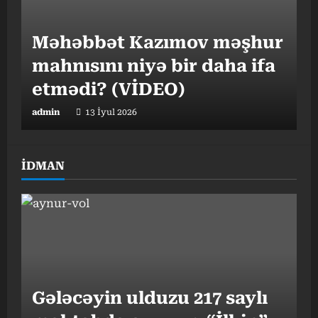
Mütəxəssisdən mühüm
tövsiyələr
Məhəbbət Kazımov məşhur
admin
17 İyul 2026
mahnısını niyə bir daha ifa
etmədi? (VİDEO)
admin
13 İyul 2026
İDMAN
Nə pəhriz, nə də idman:
Alimlər ömrü uzadan
“Ey ana məskənim, gözəl
vərdişi açıqladı
vətənim, Səndədir anamın
admin
13 İyul 2026
o xoş qoxusu” – Sarvara
Eşanxonova
Gələcəyin ulduzu 217 saylı
admin
23 İyun 2026