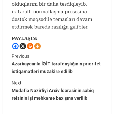
olduqlarını bir daha təsdiqləyib,
ikitərəfli normallaşma prosesinə
dəstək məqsədilə təmasları davam
etdirmək barədə razılığa gəliblər.
PAYLAŞIN:
C
Previous:
Azərbaycanla İƏİT tərəfdaşlığının prioritet
o
istiqamətləri müzakirə edilib
n
Next:
t
Müdafiə Nazirliyi Arxiv İdarəsinin sabiq
rəisinin işi məhkəmə baxışına verilib
i
n