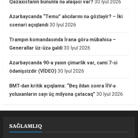
Qazaxıstanın bununla nə əlaqəsi var?
30 İyul 2026
Azərbaycanda “Temu” alıcılarını nə gözləyir? – İki
ssenari açıqlandı
30 İyul 2026
Trampın komandasında İrana görə mübahisə –
Generallar üz-üzə gəldi
30 İyul 2026
Azərbaycanda 90-a yaxın çimərlik var, cəmi 7-si
ödənişsizdir (VİDEO)
30 İyul 2026
BMT-dən kritik açıqlama: “Beş ildən sonra İİV-ə
yoluxanların sayı üç milyona çatacaq”
30 İyul 2026
SAĞLAMLIQ