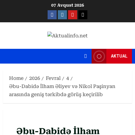
Skip
07 Avqust 2026
to
Facebook
Instagram
Youtube
X
content
AKTUAL
Home
2026
Fevral
4
Əbu-Dabidə İlham Əliyev və Nikol Paşinyan
arasında geniş tərkibdə görüş keçirilib
Əbu-Dabidə İlham