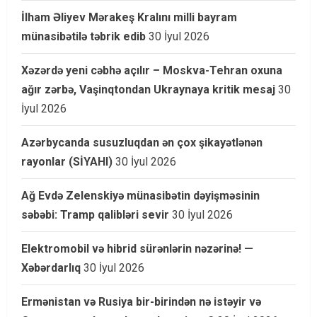
İlham Əliyev Mərakeş Kralını milli bayram
münasibətilə təbrik edib
30 İyul 2026
Xəzərdə yeni cəbhə açılır – Moskva-Tehran oxuna
ağır zərbə, Vaşinqtondan Ukraynaya kritik mesaj
30
İyul 2026
Azərbycanda susuzluqdan ən çox şikayətlənən
rayonlar (SİYAHI)
30 İyul 2026
Ağ Evdə Zelenskiyə münasibətin dəyişməsinin
səbəbi: Tramp qalibləri sevir
30 İyul 2026
Elektromobil və hibrid sürənlərin nəzərinə! —
Xəbərdarlıq
30 İyul 2026
Ermənistan və Rusiya bir-birindən nə istəyir və