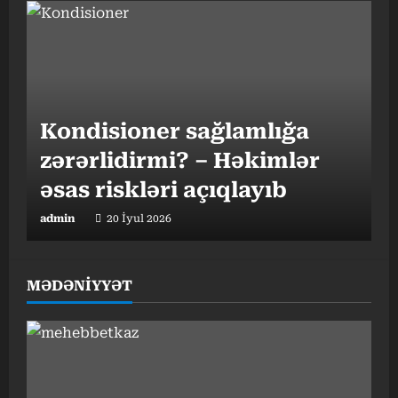
Kondisioner sağlamlığa
zərərlidirmi? – Həkimlər
əsas riskləri açıqlayıb
admin
20 İyul 2026
MƏDƏNİYYƏT
Gündəlik 10 min addım
hədəfi nə qədər vacibdir? –