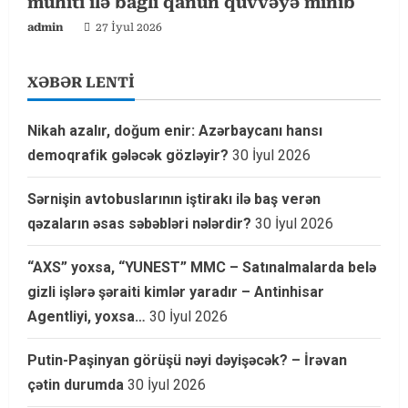
mühiti ilə bağlı qanun qüvvəyə minib
admin
27 İyul 2026
XƏBƏR LENTİ
Nikah azalır, doğum enir: Azərbaycanı hansı
demoqrafik gələcək gözləyir?
30 İyul 2026
Sərnişin avtobuslarının iştirakı ilə baş verən
qəzaların əsas səbəbləri nələrdir?
30 İyul 2026
“AXS” yoxsa, “YUNEST” MMC – Satınalmalarda belə
gizli işlərə şəraiti kimlər yaradır – Antinhisar
Agentliyi, yoxsa…
30 İyul 2026
Putin-Paşinyan görüşü nəyi dəyişəcək? – İrəvan
çətin durumda
30 İyul 2026