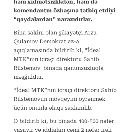
həm xidmətsizlikdən, həm də
komendantın özbaşına tətbiq etdiyi
“qaydalardan” narazıdırlar.
Bina sakini olan şikayətçi Arzu
Qulamov Demokrat.az-a
açıqlamasında bildirib ki, “İdeal
MTK”nın icraçı direktoru Sahib
Rüstəmov binada qanunsuzluqla
məşğuldur.
“İdeal MTK”nın icraçı direktoru Sahib
Rüstəmovun mövqeyini öyrənmək
üçün onunla əlaqə saxlanılıb.
O bildirib ki, bu binada 400-500 nəfər
yaşayır və iddiaları cəmi 2 nəfər irəli