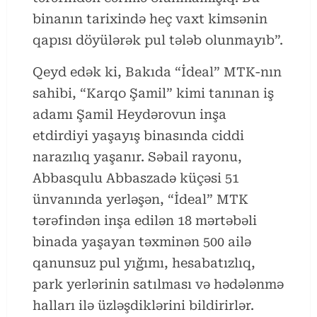
binanın tarixində heç vaxt kimsənin
qapısı döyülərək pul tələb olunmayıb”.
Qeyd edək ki, Bakıda “İdeal” MTK-nın
sahibi, “Karqo Şamil” kimi tanınan iş
adamı Şamil Heydərovun inşa
etdirdiyi yaşayış binasında ciddi
narazılıq yaşanır. Səbail rayonu,
Abbasqulu Abbaszadə küçəsi 51
ünvanında yerləşən, “İdeal” MTK
tərəfindən inşa edilən 18 mərtəbəli
binada yaşayan təxminən 500 ailə
qanunsuz pul yığımı, hesabatızlıq,
park yerlərinin satılması və hədələnmə
halları ilə üzləşdiklərini bildirirlər.