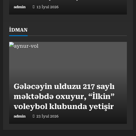
admin
13 İyul 2026
İDMAN
Nə pəhriz, nə də idman:
Alimlər ömrü uzadan
“Ey ana məskənim, gözəl
vərdişi açıqladı
vətənim, Səndədir anamın
admin
13 İyul 2026
o xoş qoxusu” – Sarvara
Eşanxonova
Gələcəyin ulduzu 217 saylı
admin
23 İyun 2026
məktəbdə oxuyur, “İlkin”
voleybol klubunda yetişir
Eşitmənin yaxşılaşması ilə
admin
23 İyul 2026
bağlı ABŞ-li həkimdən
vacib məsləhət – (Video)