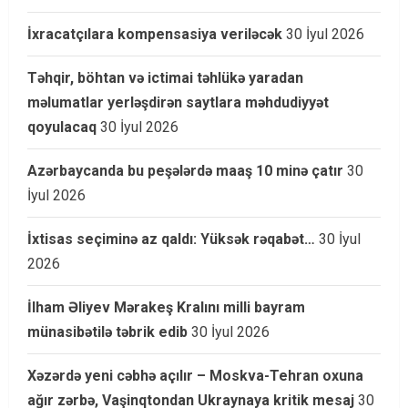
İxracatçılara kompensasiya veriləcək
30 İyul 2026
Təhqir, böhtan və ictimai təhlükə yaradan
məlumatlar yerləşdirən saytlara məhdudiyyət
qoyulacaq
30 İyul 2026
Azərbaycanda bu peşələrdə maaş 10 minə çatır
30
İyul 2026
İxtisas seçiminə az qaldı: Yüksək rəqabət…
30 İyul
2026
İlham Əliyev Mərakeş Kralını milli bayram
münasibətilə təbrik edib
30 İyul 2026
Xəzərdə yeni cəbhə açılır – Moskva-Tehran oxuna
ağır zərbə, Vaşinqtondan Ukraynaya kritik mesaj
30