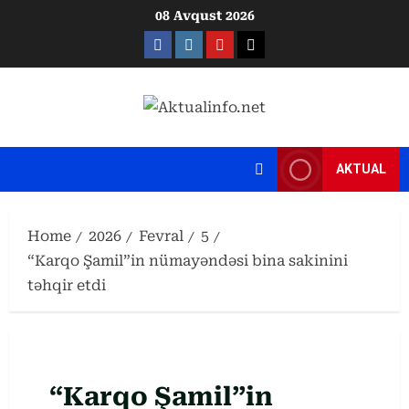
Skip
08 Avqust 2026
to
Facebook
Instagram
Youtube
X
content
AKTUAL
Home
2026
Fevral
5
“Karqo Şamil”in nümayəndəsi bina sakinini
təhqir etdi
“Karqo Şamil”in