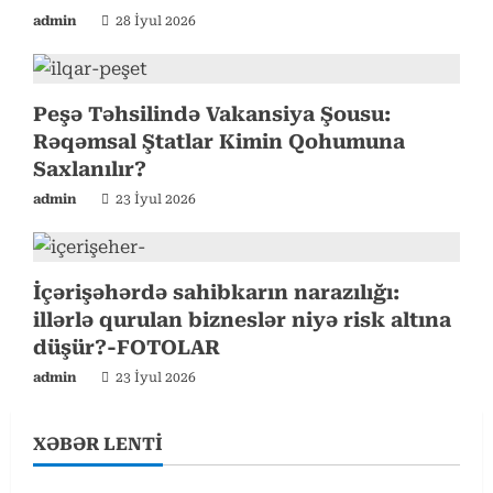
n
admin
28 İyul 2026
g
Peşə Təhsilində Vakansiya Şousu:
Rəqəmsal Ştatlar Kimin Qohumuna
Saxlanılır?
admin
23 İyul 2026
İçərişəhərdə sahibkarın narazılığı:
illərlə qurulan bizneslər niyə risk altına
düşür?-FOTOLAR
admin
23 İyul 2026
XƏBƏR LENTİ