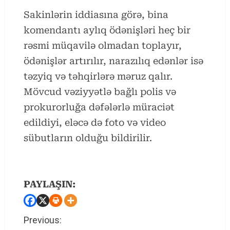
Sakinlərin iddiasına görə, bina
komendantı aylıq ödənişləri heç bir
rəsmi müqavilə olmadan toplayır,
ödənişlər artırılır, narazılıq edənlər isə
təzyiq və təhqirlərə məruz qalır.
Mövcud vəziyyətlə bağlı polis və
prokurorluğa dəfələrlə müraciət
edildiyi, eləcə də foto və video
sübutların olduğu bildirilir.
PAYLAŞIN:
C
Previous: