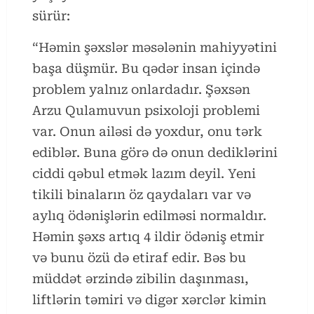
sürür:
“Həmin şəxslər məsələnin mahiyyətini
başa düşmür. Bu qədər insan içində
problem yalnız onlardadır. Şəxsən
Arzu Qulamuvun psixoloji problemi
var. Onun ailəsi də yoxdur, onu tərk
ediblər. Buna görə də onun dediklərini
ciddi qəbul etmək lazım deyil. Yeni
tikili binaların öz qaydaları var və
aylıq ödənişlərin edilməsi normaldır.
Həmin şəxs artıq 4 ildir ödəniş etmir
və bunu özü də etiraf edir. Bəs bu
müddət ərzində zibilin daşınması,
liftlərin təmiri və digər xərclər kimin