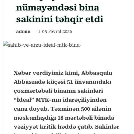
nümayəndəsi bina
sakinini təhqir etdi
admin
05 Fevral 2026
Xəbər verdiyimiz kimi, Abbasqulu
Abbaszadə küçəsi 51 ünvanındakı
çoxmərtəbəli binanın sakinləri
“İdeal” MTK-nın idarəçiliyindən
cana doyub. Təxminən 500 ailənin
məskunlaşdığı 18 mərtəbəli binada
vəziyyət kritik həddə çatıb. Sakinlər