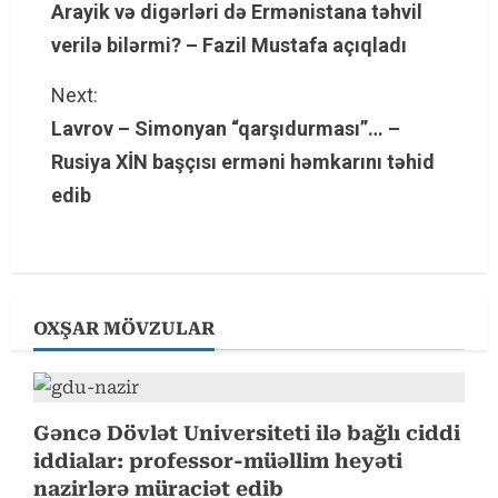
Arayik və digərləri də Ermənistana təhvil
o
verilə bilərmi? – Fazil Mustafa açıqladı
n
Next:
t
Lavrov – Simonyan “qarşıdurması”… –
i
Rusiya XİN başçısı erməni həmkarını təhid
n
edib
u
e
R
OXŞAR MÖVZULAR
e
a
d
Gəncə Dövlət Universiteti ilə bağlı ciddi
iddialar: professor-müəllim heyəti
i
nazirlərə müraciət edib