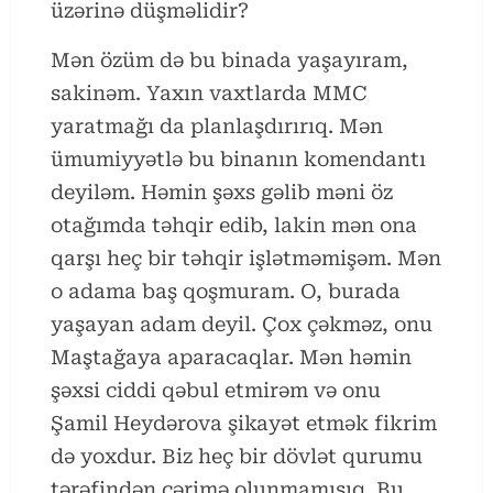
üzərinə düşməlidir?
Mən özüm də bu binada yaşayıram,
sakinəm. Yaxın vaxtlarda MMC
yaratmağı da planlaşdırırıq. Mən
ümumiyyətlə bu binanın komendantı
deyiləm. Həmin şəxs gəlib məni öz
otağımda təhqir edib, lakin mən ona
qarşı heç bir təhqir işlətməmişəm. Mən
o adama baş qoşmuram. O, burada
yaşayan adam deyil. Çox çəkməz, onu
Maştağaya aparacaqlar. Mən həmin
şəxsi ciddi qəbul etmirəm və onu
Şamil Heydərova şikayət etmək fikrim
də yoxdur. Biz heç bir dövlət qurumu
tərəfindən cərimə olunmamışıq. Bu