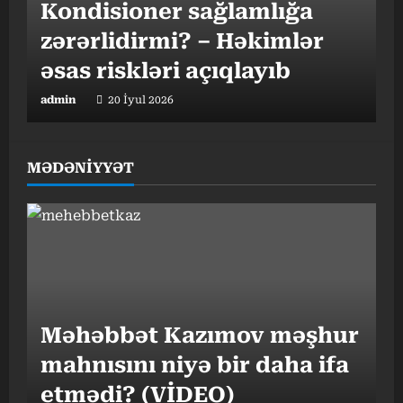
Kondisioner sağlamlığa
zərərlidirmi? – Həkimlər
əsas riskləri açıqlayıb
admin
20 İyul 2026
MƏDƏNİYYƏT
Gündəlik 10 min addım
hədəfi nə qədər vacibdir? –
Mütəxəssisdən mühüm
tövsiyələr
Məhəbbət Kazımov məşhur
admin
17 İyul 2026
mahnısını niyə bir daha ifa
etmədi? (VİDEO)