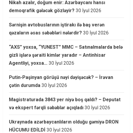
Nikah azalır, doğum enir: Azərbaycanı hansı
demoqrafik gələcək gözləyir?
30 İyul 2026
Sərnişin avtobuslarının iştirakı ilə baş verən
qəzaların əsas səbəbləri nələrdir?
30 İyul 2026
“AXS” yoxsa, “YUNEST” MMC – Satınalmalarda belə
gizli işlərə şəraiti kimlər yaradır – Antinhisar
Agentliyi, yoxsa…
30 İyul 2026
Putin-Paşinyan görüşü nəyi dəyişəcək? – İrəvan
çətin durumda
30 İyul 2026
Magistraturada 3843 yer niyə boş qaldı? – Deputat
və ekspert fərqli səbəblər açıqladı
30 İyul 2026
Ukraynada azərbaycanlıların olduğu gəmiyə DRON
HÜCUMU EDİLDİ
30 İyul 2026