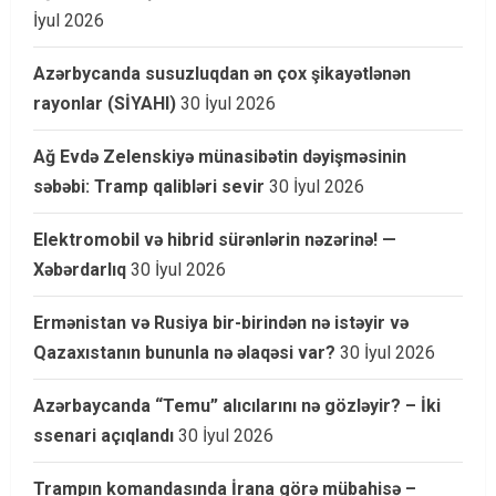
İyul 2026
Azərbycanda susuzluqdan ən çox şikayətlənən
rayonlar (SİYAHI)
30 İyul 2026
Ağ Evdə Zelenskiyə münasibətin dəyişməsinin
səbəbi: Tramp qalibləri sevir
30 İyul 2026
Elektromobil və hibrid sürənlərin nəzərinə! —
Xəbərdarlıq
30 İyul 2026
Ermənistan və Rusiya bir-birindən nə istəyir və
Qazaxıstanın bununla nə əlaqəsi var?
30 İyul 2026
Azərbaycanda “Temu” alıcılarını nə gözləyir? – İki
ssenari açıqlandı
30 İyul 2026
Trampın komandasında İrana görə mübahisə –