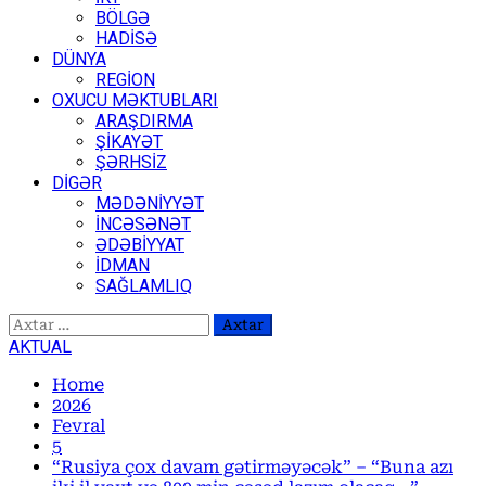
BÖLGƏ
HADİSƏ
DÜNYA
REGİON
OXUCU MƏKTUBLARI
ARAŞDIRMA
ŞİKAYƏT
ŞƏRHSİZ
DİGƏR
MƏDƏNİYYƏT
İNCƏSƏNƏT
ƏDƏBİYYAT
İDMAN
SAĞLAMLIQ
Axtarış:
AKTUAL
Home
2026
Fevral
5
“Rusiya çox davam gətirməyəcək” – “Buna azı