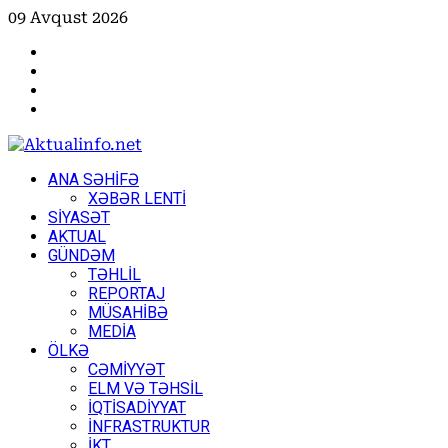
Skip
09 Avqust 2026
to
Facebook
content
Instagram
Youtube
X
Primary
ANA SƏHİFƏ
Menu
XƏBƏR LENTİ
SİYASƏT
AKTUAL
GÜNDƏM
TƏHLİL
REPORTAJ
MÜSAHİBƏ
MEDİA
ÖLKƏ
CƏMİYYƏT
ELM VƏ TƏHSİL
İQTİSADİYYAT
İNFRASTRUKTUR
İKT