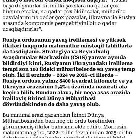
başa düşmürlər ki, mülki şəxslərə nə qədər çox
hücum etsələr, nə qədər çox öldürsələr, müharibə
qaydalarını nə qədər çox pozsalar, Ukrayna ilə Rusiya
arasında kompromis perspektivini bir o qədər
uzaqlaşdırırlar”.
Rusiya ordusunun yavaş irəliləməsi və yüksək
itkiləri haqqında məlumatlar müstəqil təhlillərlə
də təsdiqlənir. Strategiya və Beynəlxalq
Araşdırmalar Mərkəzinin (CSIS) yanvar ayında
bildirdiyi kimi, Rusiyanın Ukraynadakı irəliləmə
tempi son 100 ildəki müharibələrdə ən yavaş temp
olub. İki il ərzində – 2024 və 2025-ci illərdə –
Rusiya ordusu yalnız 8400 kvadrat kilometr və ya
Ukrayna ərazisinin 1,4%-i üzərində nəzarəti ələ
keçirə bilib. Bundan əlavə, bir neçə əsas ərazidə
irəliləyiş Birinci Dünya Müharibəsi
dövründəkindən də daha yavaş olub.
Bu minimal ərazi qazancları İkinci Dünya
Müharibəsindən bəri heç bir ordu tərəfindən
görünməmiş itkilər bahasına əldə edilib. Mərkəzin
məlumatına görə, 2022-ci ilin fevralından 2025-ci ilin