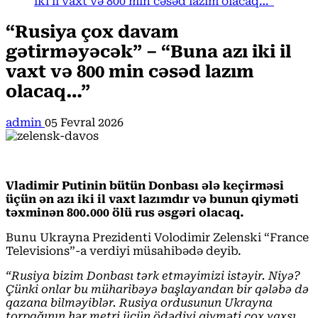
iki il vaxt və 800 min cəsəd lazım olacaq…”
“Rusiya çox davam
gətirməyəcək” – “Buna azı iki il
vaxt və 800 min cəsəd lazım
olacaq…”
admin
05 Fevral 2026
Vladimir Putinin bütün Donbası ələ keçirməsi
üçün ən azı iki il vaxt lazımdır və bunun qiyməti
təxminən 800.000 ölü rus əsgəri olacaq.
Bunu Ukrayna Prezidenti Volodimir Zelenski “France
Televisions”-a verdiyi müsahibədə deyib.
“Rusiya bizim Donbası tərk etməyimizi istəyir. Niyə?
Çünki onlar bu müharibəyə başlayandan bir qələbə də
qazana bilməyiblər. Rusiya ordusunun Ukrayna
torpağının hər metri üçün ödədiyi qiyməti çox yaxşı