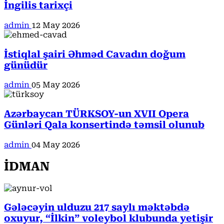
İngilis tarixçi
admin
12 May 2026
İstiqlal şairi Əhməd Cavadın doğum
günüdür
admin
05 May 2026
Azərbaycan TÜRKSOY-un XVII Opera
Günləri Qala konsertində təmsil olunub
admin
04 May 2026
İDMAN
Gələcəyin ulduzu 217 saylı məktəbdə
oxuyur, “İlkin” voleybol klubunda yetişir