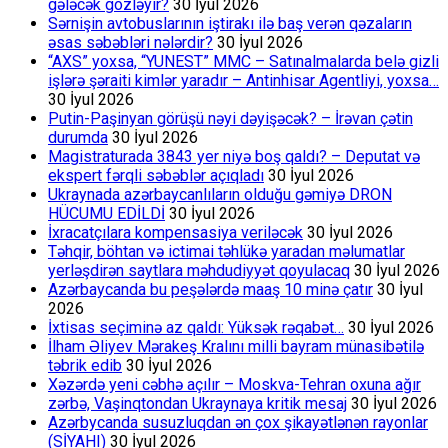
gələcək gözləyir?
30 İyul 2026
Sərnişin avtobuslarının iştirakı ilə baş verən qəzaların
əsas səbəbləri nələrdir?
30 İyul 2026
“AXS” yoxsa, “YUNEST” MMC – Satınalmalarda belə gizli
işlərə şəraiti kimlər yaradır – Antinhisar Agentliyi, yoxsa…
30 İyul 2026
Putin-Paşinyan görüşü nəyi dəyişəcək? – İrəvan çətin
durumda
30 İyul 2026
Magistraturada 3843 yer niyə boş qaldı? – Deputat və
ekspert fərqli səbəblər açıqladı
30 İyul 2026
Ukraynada azərbaycanlıların olduğu gəmiyə DRON
HÜCUMU EDİLDİ
30 İyul 2026
İxracatçılara kompensasiya veriləcək
30 İyul 2026
Təhqir, böhtan və ictimai təhlükə yaradan məlumatlar
yerləşdirən saytlara məhdudiyyət qoyulacaq
30 İyul 2026
Azərbaycanda bu peşələrdə maaş 10 minə çatır
30 İyul
2026
İxtisas seçiminə az qaldı: Yüksək rəqabət…
30 İyul 2026
İlham Əliyev Mərakeş Kralını milli bayram münasibətilə
təbrik edib
30 İyul 2026
Xəzərdə yeni cəbhə açılır – Moskva-Tehran oxuna ağır
zərbə, Vaşinqtondan Ukraynaya kritik mesaj
30 İyul 2026
Azərbycanda susuzluqdan ən çox şikayətlənən rayonlar
(SİYAHI)
30 İyul 2026