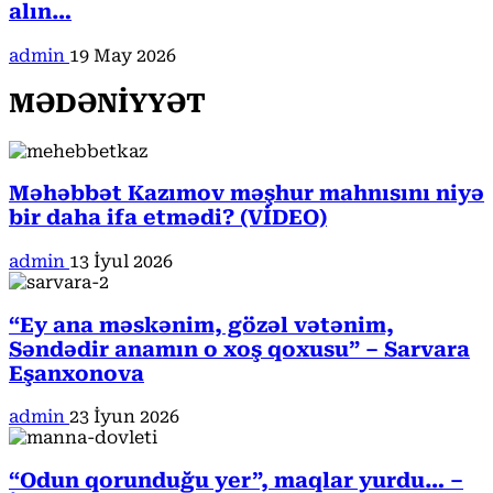
alın…
admin
19 May 2026
MƏDƏNİYYƏT
Məhəbbət Kazımov məşhur mahnısını niyə
bir daha ifa etmədi? (VİDEO)
admin
13 İyul 2026
“Ey ana məskənim, gözəl vətənim,
Səndədir anamın o xoş qoxusu” – Sarvara
Eşanxonova
admin
23 İyun 2026
“Odun qorunduğu yer”, maqlar yurdu… –