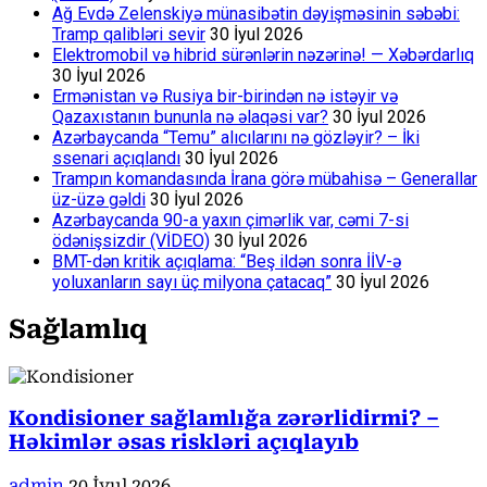
Ağ Evdə Zelenskiyə münasibətin dəyişməsinin səbəbi:
Tramp qalibləri sevir
30 İyul 2026
Elektromobil və hibrid sürənlərin nəzərinə! — Xəbərdarlıq
30 İyul 2026
Ermənistan və Rusiya bir-birindən nə istəyir və
Qazaxıstanın bununla nə əlaqəsi var?
30 İyul 2026
Azərbaycanda “Temu” alıcılarını nə gözləyir? – İki
ssenari açıqlandı
30 İyul 2026
Trampın komandasında İrana görə mübahisə – Generallar
üz-üzə gəldi
30 İyul 2026
Azərbaycanda 90-a yaxın çimərlik var, cəmi 7-si
ödənişsizdir (VİDEO)
30 İyul 2026
BMT-dən kritik açıqlama: “Beş ildən sonra İİV-ə
yoluxanların sayı üç milyona çatacaq”
30 İyul 2026
Sağlamlıq
Kondisioner sağlamlığa zərərlidirmi? –
Həkimlər əsas riskləri açıqlayıb
admin
20 İyul 2026