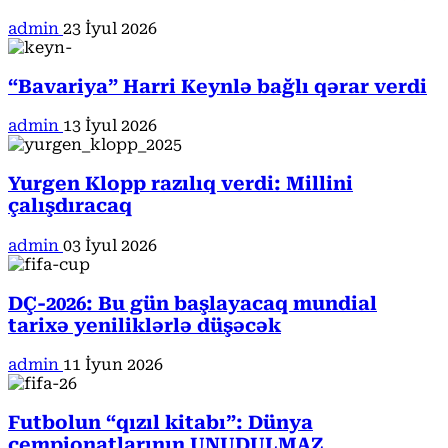
admin
23 İyul 2026
“Bavariya” Harri Keynlə bağlı qərar verdi
admin
13 İyul 2026
Yurgen Klopp razılıq verdi: Millini
çalışdıracaq
admin
03 İyul 2026
DÇ-2026: Bu gün başlayacaq mundial
tarixə yeniliklərlə düşəcək
admin
11 İyun 2026
Futbolun “qızıl kitabı”: Dünya
çempionatlarının UNUDULMAZ