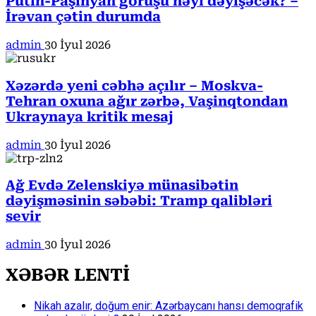
Putin-Paşinyan görüşü nəyi dəyişəcək? –
İrəvan çətin durumda
admin
30 İyul 2026
Xəzərdə yeni cəbhə açılır – Moskva-
Tehran oxuna ağır zərbə, Vaşinqtondan
Ukraynaya kritik mesaj
admin
30 İyul 2026
Ağ Evdə Zelenskiyə münasibətin
dəyişməsinin səbəbi: Tramp qalibləri
sevir
admin
30 İyul 2026
XƏBƏR LENTİ
Nikah azalır, doğum enir: Azərbaycanı hansı demoqrafik