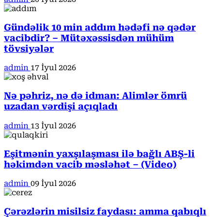
Gündəlik 10 min addım hədəfi nə qədər
vacibdir? – Mütəxəssisdən mühüm
tövsiyələr
admin
17 İyul 2026
Nə pəhriz, nə də idman: Alimlər ömrü
uzadan vərdişi açıqladı
admin
13 İyul 2026
Eşitmənin yaxşılaşması ilə bağlı ABŞ-li
həkimdən vacib məsləhət – (Video)
admin
09 İyul 2026
Çərəzlərin misilsiz faydası: amma qabıqlı