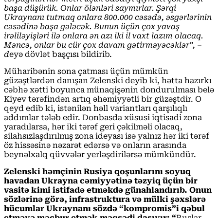
başa düşürük. Onlar ölənləri saymırlar. Şərqi
Ukraynanı tutmaq onlara 800.000 cəsədə, əsgərlərinin
cəsədinə başa gələcək. Bunun üçün çox yavaş
irəliləyişləri ilə onlara ən azı iki il vaxt lazım olacaq.
Məncə, onlar bu cür çox davam gətirməyəcəklər”, –
d
eyə dövlət başçısı bildirib.
Müharibənin sona çatması üçün mümkün
güzəştlərdən danışan Zelenski deyib ki, hətta hazırkı
cəbhə xətti boyunca münaqişənin dondurulması belə
Kiyev tərəfindən artıq əhəmiyyətli bir güzəştdir. O
qeyd edib ki, istənilən həll variantları qarşılıqlı
addımlar tələb edir. Donbasda xüsusi iqtisadi zona
yaradılarsa, hər iki tərəf geri çəkilməli olacaq,
silahsızlaşdırılmış zona ideyası isə yalnız hər iki tərəf
öz hissəsinə nəzarət edərsə və onların arasında
beynəlxalq qüvvələr yerləşdirilərsə mümkündür.
Zelenski həmçinin Rusiya qoşunlarını soyuq
havadan Ukrayna cəmiyyətinə təzyiq üçün bir
vasitə kimi istifadə etməkdə günahlandırıb. Onun
sözlərinə görə, infrastruktura və mülki şəxslərə
hücumlar Ukraynanı sözdə “kompromis”i qəbul
etməyə məcbur etmək məqsədi daşıyır: “
Ruslar