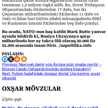
dekabrına qədər Rusiya əsgərlərinin ümumi itkisi
təxminən 1,2 milyon təşkil edib. Bu, Sovet İttifaqının
Əfqanıstandakı itkilərindən 17 dəfə, hər iki
Çeçenistan müharibəsindəki itkilərdən 11 dəfə və
1945-ci ildən bəri bütün silahlı münaqişələrdə SSRİ
və Rusiyanın ümumi itkilərindən beş dəfə çoxdur.
Bu arada, NATO-nun baş katibi Mark Rutte yanvar
ayında bildirib ki, Rusiya Ukraynaya qarşı
müharibədə hər ay təkcə ölü olaraq 20.000 ilə
25.000 arasında insan itirir. /azp
olitika.info
PAYLAŞIN:
Continue
Previous:
Naxçıvan dəmir yolu Avropa üçün sınağa çevrilir –
Brüssel Cənubi Qafqazda boşluğu doldura biləcəkmi?
Reading
Next:
Putinin hədəfindəki doqquz dövlət: Üçü keçmiş sovet
ölkəsidir
OXŞAR MÖVZULAR