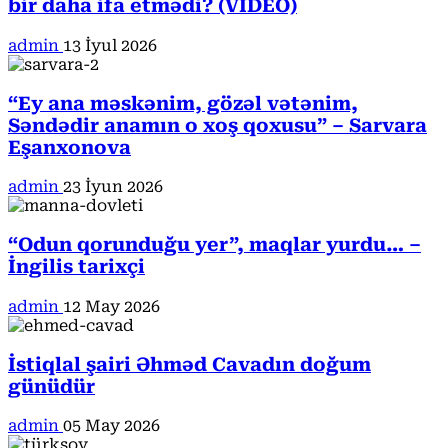
bir daha ifa etmədi? (VİDEO)
admin
13 İyul 2026
“Ey ana məskənim, gözəl vətənim,
Səndədir anamın o xoş qoxusu” – Sarvara
Eşanxonova
admin
23 İyun 2026
“Odun qorunduğu yer”, maqlar yurdu… –
İngilis tarixçi
admin
12 May 2026
İstiqlal şairi Əhməd Cavadın doğum
günüdür
admin
05 May 2026