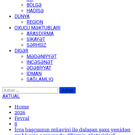
BÖLGƏ
HADİSƏ
DÜNYA
REGİON
OXUCU MƏKTUBLARI
ARAŞDIRMA
ŞİKAYƏT
ŞƏRHSİZ
DİGƏR
MƏDƏNİYYƏT
İNCƏSƏNƏT
ƏDƏBİYYAT
İDMAN
SAĞLAMLIQ
Axtarış:
AKTUAL
Home
2026
Fevral
8
İcra başçısının müavini ilə dalaşan şəxs yenidən