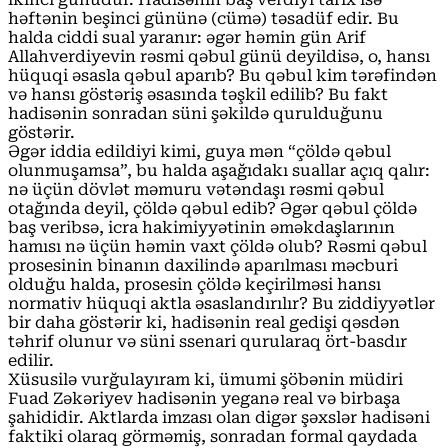
həftənin beşinci gününə (cümə) təsadüf edir. Bu
halda ciddi sual yaranır: əgər həmin gün Arif
Allahverdiyevin rəsmi qəbul günü deyildisə, o, hansı
hüquqi əsasla qəbul aparıb? Bu qəbul kim tərəfindən
və hansı göstəriş əsasında təşkil edilib? Bu fakt
hadisənin sonradan süni şəkildə qurulduğunu
göstərir.
Əgər iddia edildiyi kimi, guya mən “çöldə qəbul
olunmuşamsa”, bu halda aşağıdakı suallar açıq qalır:
nə üçün dövlət məmuru vətəndaşı rəsmi qəbul
otağında deyil, çöldə qəbul edib? Əgər qəbul çöldə
baş veribsə, icra hakimiyyətinin əməkdaşlarının
hamısı nə üçün həmin vaxt çöldə olub? Rəsmi qəbul
prosesinin binanın daxilində aparılması məcburi
olduğu halda, prosesin çöldə keçirilməsi hansı
normativ hüquqi aktla əsaslandırılır? Bu ziddiyyətlər
bir daha göstərir ki, hadisənin real gedişi qəsdən
təhrif olunur və süni ssenari qurularaq ört-basdır
edilir.
Xüsusilə vurğulayıram ki, ümumi şöbənin müdiri
Fuad Zəkəriyev hadisənin yeganə real və birbaşa
şahididir. Aktlarda imzası olan digər şəxslər hadisəni
faktiki olaraq görməmiş, sonradan formal qaydada