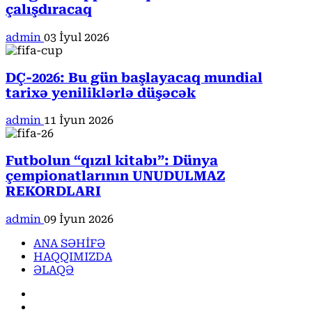
çalışdıracaq
admin
03 İyul 2026
DÇ-2026: Bu gün başlayacaq mundial
tarixə yeniliklərlə düşəcək
admin
11 İyun 2026
Futbolun “qızıl kitabı”: Dünya
çempionatlarının UNUDULMAZ
REKORDLARI
admin
09 İyun 2026
ANA SƏHİFƏ
HAQQIMIZDA
ƏLAQƏ
Facebook
Instagram