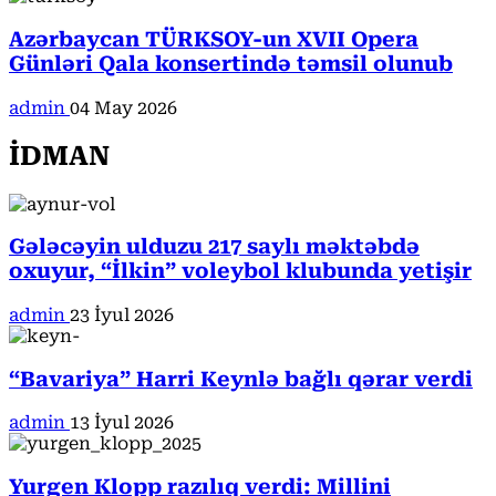
Azərbaycan TÜRKSOY-un XVII Opera
Günləri Qala konsertində təmsil olunub
admin
04 May 2026
İDMAN
Gələcəyin ulduzu 217 saylı məktəbdə
oxuyur, “İlkin” voleybol klubunda yetişir
admin
23 İyul 2026
“Bavariya” Harri Keynlə bağlı qərar verdi
admin
13 İyul 2026
Yurgen Klopp razılıq verdi: Millini