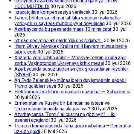
Ukraynada azərbaycanlıların olduğu gəmiyə DRON
HÜCUMU EDİLDİ
30 İyul 2026
İxracatçılara kompensasiya veriləcək
30 İyul 2026
Təhqir, böhtan və ictimai təhlükə yaradan məlumatlar
yerləşdirən saytlara məhdudiyyət qoyulacaq
30 İyul 2026
Azərbaycanda bu peşələrdə maaş 10 minə çatır
30 İyul
2026
İxtisas seçiminə az qaldı: Yüksək rəqabət…
30 İyul 2026
İlham Əliyev Mərakeş Kralını milli bayram münasibətilə
təbrik edib
30 İyul 2026
Xəzərdə yeni cəbhə açılır – Moskva-Tehran oxuna ağır
zərbə, Vaşinqtondan Ukraynaya kritik mesaj
30 İyul 2026
Azərbycanda susuzluqdan ən çox şikayətlənən rayonlar
(SİYAHI)
30 İyul 2026
Ağ Evdə Zelenskiyə münasibətin dəyişməsinin səbəbi:
Tramp qalibləri sevir
30 İyul 2026
Elektromobil və hibrid sürənlərin nəzərinə! — Xəbərdarlıq
30 İyul 2026
Ermənistan və Rusiya bir-birindən nə istəyir və
Qazaxıstanın bununla nə əlaqəsi var?
30 İyul 2026
Azərbaycanda “Temu” alıcılarını nə gözləyir? – İki
ssenari açıqlandı
30 İyul 2026
Trampın komandasında İrana görə mübahisə – Generallar
üz-üzə gəldi
30 İyul 2026