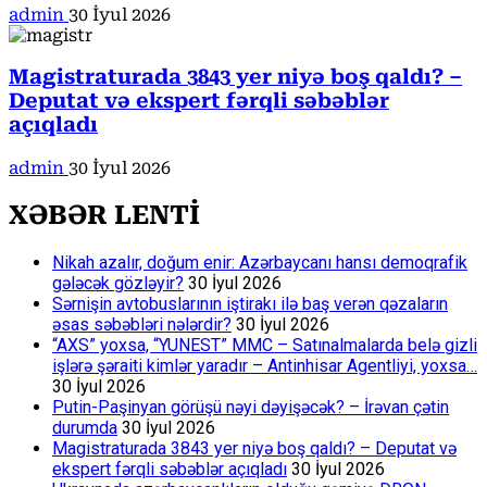
admin
30 İyul 2026
Magistraturada 3843 yer niyə boş qaldı? –
Deputat və ekspert fərqli səbəblər
açıqladı
admin
30 İyul 2026
XƏBƏR LENTİ
Nikah azalır, doğum enir: Azərbaycanı hansı demoqrafik
gələcək gözləyir?
30 İyul 2026
Sərnişin avtobuslarının iştirakı ilə baş verən qəzaların
əsas səbəbləri nələrdir?
30 İyul 2026
“AXS” yoxsa, “YUNEST” MMC – Satınalmalarda belə gizli
işlərə şəraiti kimlər yaradır – Antinhisar Agentliyi, yoxsa…
30 İyul 2026
Putin-Paşinyan görüşü nəyi dəyişəcək? – İrəvan çətin
durumda
30 İyul 2026
Magistraturada 3843 yer niyə boş qaldı? – Deputat və
ekspert fərqli səbəblər açıqladı
30 İyul 2026