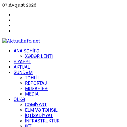
Skip
07 Avqust 2026
to
Facebook
content
Instagram
Youtube
X
Primary
ANA SƏHİFƏ
Menu
XƏBƏR LENTİ
SİYASƏT
AKTUAL
GÜNDƏM
TƏHLİL
REPORTAJ
MÜSAHİBƏ
MEDİA
ÖLKƏ
CƏMİYYƏT
ELM VƏ TƏHSİL
İQTİSADİYYAT
İNFRASTRUKTUR
İKT