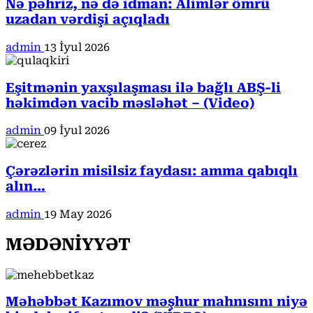
Nə pəhriz, nə də idman: Alimlər ömrü
uzadan vərdişi açıqladı
admin
13 İyul 2026
Eşitmənin yaxşılaşması ilə bağlı ABŞ-li
həkimdən vacib məsləhət – (Video)
admin
09 İyul 2026
Çərəzlərin misilsiz faydası: amma qabıqlı
alın…
admin
19 May 2026
MƏDƏNİYYƏT
Məhəbbət Kazımov məşhur mahnısını niyə