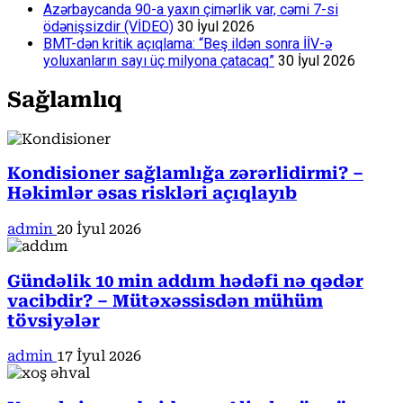
Azərbaycanda 90-a yaxın çimərlik var, cəmi 7-si
ödənişsizdir (VİDEO)
30 İyul 2026
BMT-dən kritik açıqlama: “Beş ildən sonra İİV-ə
yoluxanların sayı üç milyona çatacaq”
30 İyul 2026
Sağlamlıq
Kondisioner sağlamlığa zərərlidirmi? –
Həkimlər əsas riskləri açıqlayıb
admin
20 İyul 2026
Gündəlik 10 min addım hədəfi nə qədər
vacibdir? – Mütəxəssisdən mühüm
tövsiyələr
admin
17 İyul 2026