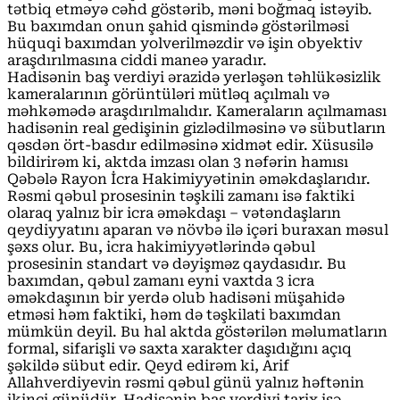
tətbiq etməyə cəhd göstərib, məni boğmaq istəyib.
Bu baxımdan onun şahid qismində göstərilməsi
hüquqi baxımdan yolverilməzdir və işin obyektiv
araşdırılmasına ciddi maneə yaradır.
Hadisənin baş verdiyi ərazidə yerləşən təhlükəsizlik
kameralarının görüntüləri mütləq açılmalı və
məhkəmədə araşdırılmalıdır. Kameraların açılmaması
hadisənin real gedişinin gizlədilməsinə və sübutların
qəsdən ört-basdır edilməsinə xidmət edir. Xüsusilə
bildirirəm ki, aktda imzası olan 3 nəfərin hamısı
Qəbələ Rayon İcra Hakimiyyətinin əməkdaşlarıdır.
Rəsmi qəbul prosesinin təşkili zamanı isə faktiki
olaraq yalnız bir icra əməkdaşı – vətəndaşların
qeydiyyatını aparan və növbə ilə içəri buraxan məsul
şəxs olur. Bu, icra hakimiyyətlərində qəbul
prosesinin standart və dəyişməz qaydasıdır. Bu
baxımdan, qəbul zamanı eyni vaxtda 3 icra
əməkdaşının bir yerdə olub hadisəni müşahidə
etməsi həm faktiki, həm də təşkilati baxımdan
mümkün deyil. Bu hal aktda göstərilən məlumatların
formal, sifarişli və saxta xarakter daşıdığını açıq
şəkildə sübut edir. Qeyd edirəm ki, Arif
Allahverdiyevin rəsmi qəbul günü yalnız həftənin
ikinci günüdür. Hadisənin baş verdiyi tarix isə