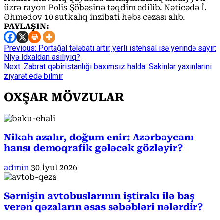
üzrə rayon Polis Şöbəsinə təqdim edilib. Nəticədə İ.
Əhmədov 10 sutkalıq inzibati həbs cəzası alıb.
PAYLAŞIN:
Continue
Previous:
Portağal tələbatı artır, yerli istehsal isə yerində sayır:
Niyə idxaldan asılıyıq?
Reading
Next:
Zabrat qəbiristanlığı baxımsız halda: Sakinlər yaxınlarını
ziyarət edə bilmir
OXŞAR MÖVZULAR
Nikah azalır, doğum enir: Azərbaycanı
hansı demoqrafik gələcək gözləyir?
admin
30 İyul 2026
Sərnişin avtobuslarının iştirakı ilə baş
verən qəzaların əsas səbəbləri nələrdir?