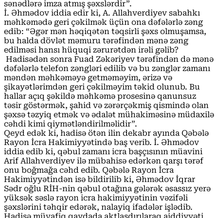
sənədlərə imza atmış şəxslərdir”.
İ. Əhmədov iddia edir ki, A. Allahverdiyev sabahkı
məhkəmədə geri çəkilmək üçün ona dəfələrlə zəng
edib: “Əgər mən həqiqətən təqsirli şəxs olmuşamsa,
bu halda dövlət məmuru tərəfindən mənə zəng
edilməsi hansı hüquqi zərurətdən irəli gəlib?
Hadisədən sonra Fuad Zəkəriyev tərəfindən də mənə
dəfələrlə telefon zəngləri edilib və bu zənglər zamanı
məndən məhkəməyə getməməyim, ərizə və
şikayətlərimdən geri çəkilməyim təkid olunub. Bu
hallar açıq şəkildə məhkəmə prosesinə qanunsuz
təsir göstərmək, şahid və zərərçəkmiş qismində olan
şəxsə təzyiq etmək və ədalət mühakiməsinə müdaxilə
cəhdi kimi qiymətləndirilməlidir”.
Qeyd edək ki, hadisə ötən ilin dekabr ayında Qəbələ
Rayon İcra Hakimiyyətində baş verib. İ. Əhmədov
iddia edib ki, qəbul zamanı icra başçısının müavini
Arif Allahverdiyev ilə mübahisə edərkən qarşı tərəf
onu boğmağa cəhd edib. Qəbələ Rayon İcra
Hakimiyyətindən isə bildirilib ki, Əhmədov İqrar
Sədr oğlu RİH-nin qəbul otağına gələrək əsassız yerə
yüksək səslə rayon icra hakimiyyətinin vəzifəli
şəxslərini təhqir edərək, nalayiq ifadələr işlədib.
Hadisə müvafiq qaydada aktlaşdırılaraq aiddiyyəti