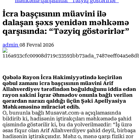
məhkəmə qarşısında: “Təzyiq göstərirlər”
İcra başçısının müavini ilə
dalaşan şəxs yenidən məhkəmə
qarşısında: “Təzyiq göstərirlər”
admin
08 Fevral 2026
Qəbələ Rayon İcra Hakimiyyətində keçirilən
qəbul zamanı icra başçısının müavini Arif
Allahverdiyev tərəfindən boğulduğunu iddia edən
rayon sakini İqrar Əhmədov onunla bağlı verilən
qərardan narazı qaldığı üçün Şəki Apellyasiya
Məhkəməsinə müraciət edib.
O, bununla bağlı Musavat.com-a açıqlamasında
bildirib ki, hadisənin iştirakçıları məhkəmədə şahid
qismində göstərilir ki, bu da yolverilməzdir: “İş üzrə
əsas fiqur olan Arif Allahverdiyev şahid deyil, birbaşa
hadisənin iştirakçısıdır. Məhz o, mənə qarşı fiziki zor