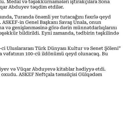
du. Medal və təşəkkürnamələri iştirakçılara Sona
qar Abduyev təqdim etdilər.
ında, Turanda önəmli yer tutacağını fəxrlə qeyd
ndu. ASKEF-in Genel Başkanı Savaş Unala, onun
a və genişlənməsinə görə dərin münnətdarlıqlarını
əşəkkür bildirildi. Eyni zamanda, tədbirin təşkilində
-ci Uluslararası Türk Dünyası Kultur və Senet Şöleni”
da vəfatının 100-cü ildönümü qeyd olunacaq. Bu
Vəliyev və Vüqar Abduyevə kitablar hədiyyə etdi.
ar oxudu. ASKEF Neftçala təmsilçisi Gülqədəm