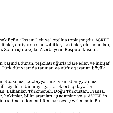
etmək üçün “Essam Deluxe” otelinə toplaşmışdır. ASKEF-
limlər, ehtiyatda olan zabitlər, həkimlər, elm adamları,
dı. Sonra iştirakçılar Azərbaycan Respublikasının
n başında duran, təşkilatı uğurla idarə edən və inkişaf
tün Türk dünyasında tanınan və nüfuz qazanan böyük
i mətbəximizi, ədəbiyyatımızı və mədəniyyətimizi
i ziyalıları bir araya gətirərək ortaq dəyərlər
can, Balkanlar, Türkməneli, Doğu Türküstan, Fransa,
, həkimlər, bilim aramları, iş adamları və.s. ASKEF-in
liyinə xidmət edən mühüm mərkəzə çevrilmişdir. Bu