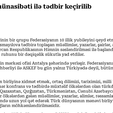
ünasibəti ilə tədbir keçirilib
inin bir qrupu Federasiyanın 10 illik yubileyini qeyd 
ayılova tədbirə toplaşan müəllimlər, yazarlar, şairlər, a
baycan Respublikasının Himnin səsləndirilməsi ilə başlan
 ruhunu bir dəqiqəlik sükutla yad etdilər.
n mərkəzi ofisi Antalya şəhərində yerləşir. Federasiyanı
əhbərliyi ilə ASKEF bu gün yalnız Türkiyədə deyil, bü
birliyinə xidmət etmək, ortaq dilimizi, tariximizi, mill
r konfrans və tədbirdə müxtəlif ölkələrdən olan türkdill
n, Qazaxstan, Qırğızstan, Türkmənistan, Cənubi Azərbay
ölkələrdən gələn müəllimlər, yazarlar, alimlər, rəssamlar
 ərzində uzun yol qət edərək Türk dünyasının mənəvi bir
ağların möhkəmləndirilməsidir.