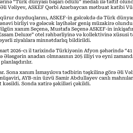
rinə “Türk dünyası başarı ödülü” medalı ilə təltif olun
 Əli Vəliyev, ASKEF Qərbi Azərbaycan mətbuat katibi Vü
n qürur duyduqlarını, ASKEF-in gəlcəkdə də Türk dünyas
 mənəvi birliyi və gələcək layihələr geniş müzakirə olu
ilgün xanım Seçenə, Mustafa Seçenə ASKEF-in inkişafın
Essam Deluxe” otel rəhbərliyinə və kollektivinə xüsusi t
ərli ziyalılara minnətdarlıq bildirildi.
art 2026-cı il tarixində Türkiyənin Afyon şəhərində “41
ə Ələsgərin anadan olmnasının 205 illiyi və eyni zaman
lanlaşdırılır.
adılar. Sona xanım İsmayılova tədbirin təşkilinə görə Əli 
n müşaviri, AYB-nin üzvü Samir Abdullayev canlı mahnıl
kəsildi. Sonda xatirə şəkilləri çəkildi.