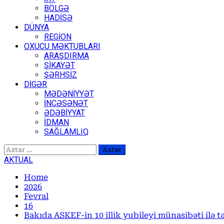
BÖLGƏ
HADİSƏ
DÜNYA
REGİON
OXUCU MƏKTUBLARI
ARAŞDIRMA
ŞİKAYƏT
ŞƏRHSİZ
DİGƏR
MƏDƏNİYYƏT
İNCƏSƏNƏT
ƏDƏBİYYAT
İDMAN
SAĞLAMLIQ
Axtarış:
AKTUAL
Home
2026
Fevral
16
Bakıda ASKEF-in 10 illik yubileyi münasibəti ilə tə