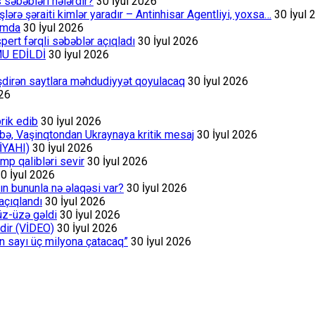
s səbəbləri nələrdir?
30 İyul 2026
rə şəraiti kimlər yaradır – Antinhisar Agentliyi, yoxsa…
30 İyul 
rumda
30 İyul 2026
ert fərqli səbəblər açıqladı
30 İyul 2026
MU EDİLDİ
30 İyul 2026
əşdirən saytlara məhdudiyyət qoyulacaq
30 İyul 2026
026
rik edib
30 İyul 2026
bə, Vaşinqtondan Ukraynaya kritik mesaj
30 İyul 2026
İYAHI)
30 İyul 2026
p qalibləri sevir
30 İyul 2026
0 İyul 2026
ın bununla nə əlaqəsi var?
30 İyul 2026
açıqlandı
30 İyul 2026
üz-üzə gəldi
30 İyul 2026
dir (VİDEO)
30 İyul 2026
ın sayı üç milyona çatacaq”
30 İyul 2026