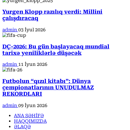
Yurgen Klopp razılıq verdi: Millini
çalışdıracaq
admin
03 İyul 2026
DÇ-2026: Bu gün başlayacaq mundial
tarixə yeniliklərlə düşəcək
admin
11 İyun 2026
Futbolun “qızıl kitabı”: Dünya
çempionatlarının UNUDULMAZ
REKORDLARI
admin
09 İyun 2026
ANA SƏHİFƏ
HAQQIMIZDA
ƏLAQƏ