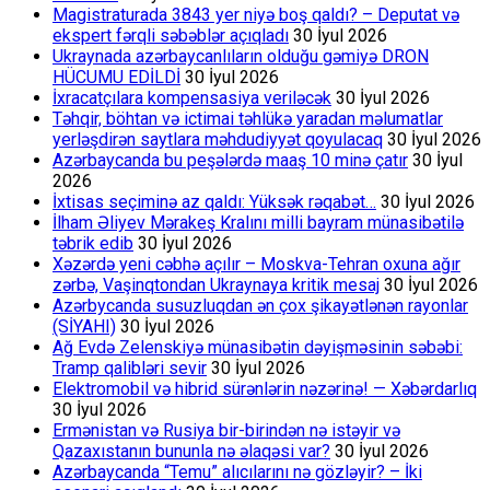
Magistraturada 3843 yer niyə boş qaldı? – Deputat və
ekspert fərqli səbəblər açıqladı
30 İyul 2026
Ukraynada azərbaycanlıların olduğu gəmiyə DRON
HÜCUMU EDİLDİ
30 İyul 2026
İxracatçılara kompensasiya veriləcək
30 İyul 2026
Təhqir, böhtan və ictimai təhlükə yaradan məlumatlar
yerləşdirən saytlara məhdudiyyət qoyulacaq
30 İyul 2026
Azərbaycanda bu peşələrdə maaş 10 minə çatır
30 İyul
2026
İxtisas seçiminə az qaldı: Yüksək rəqabət…
30 İyul 2026
İlham Əliyev Mərakeş Kralını milli bayram münasibətilə
təbrik edib
30 İyul 2026
Xəzərdə yeni cəbhə açılır – Moskva-Tehran oxuna ağır
zərbə, Vaşinqtondan Ukraynaya kritik mesaj
30 İyul 2026
Azərbycanda susuzluqdan ən çox şikayətlənən rayonlar
(SİYAHI)
30 İyul 2026
Ağ Evdə Zelenskiyə münasibətin dəyişməsinin səbəbi:
Tramp qalibləri sevir
30 İyul 2026
Elektromobil və hibrid sürənlərin nəzərinə! — Xəbərdarlıq
30 İyul 2026
Ermənistan və Rusiya bir-birindən nə istəyir və
Qazaxıstanın bununla nə əlaqəsi var?
30 İyul 2026
Azərbaycanda “Temu” alıcılarını nə gözləyir? – İki