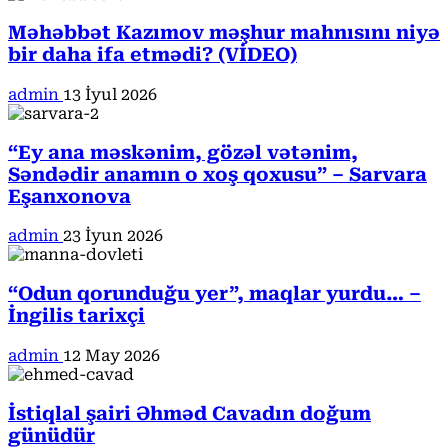
Məhəbbət Kazımov məşhur mahnısını niyə
bir daha ifa etmədi? (VİDEO)
admin
13 İyul 2026
“Ey ana məskənim, gözəl vətənim,
Səndədir anamın o xoş qoxusu” – Sarvara
Eşanxonova
admin
23 İyun 2026
“Odun qorunduğu yer”, maqlar yurdu… –
İngilis tarixçi
admin
12 May 2026
İstiqlal şairi Əhməd Cavadın doğum
günüdür