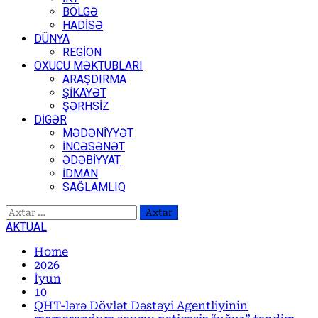
BÖLGƏ
HADİSƏ
DÜNYA
REGİON
OXUCU MƏKTUBLARI
ARAŞDIRMA
ŞİKAYƏT
ŞƏRHSİZ
DİGƏR
MƏDƏNİYYƏT
İNCƏSƏNƏT
ƏDƏBİYYAT
İDMAN
SAĞLAMLIQ
Axtarış:
AKTUAL
Home
2026
İyun
10
QHT-lərə Dövlət Dəstəyi Agentliyinin