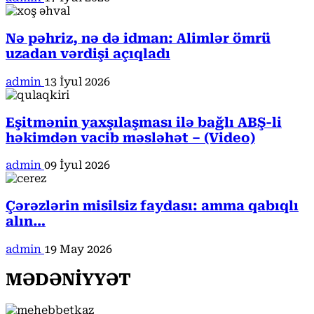
Nə pəhriz, nə də idman: Alimlər ömrü
uzadan vərdişi açıqladı
admin
13 İyul 2026
Eşitmənin yaxşılaşması ilə bağlı ABŞ-li
həkimdən vacib məsləhət – (Video)
admin
09 İyul 2026
Çərəzlərin misilsiz faydası: amma qabıqlı
alın…
admin
19 May 2026
MƏDƏNİYYƏT