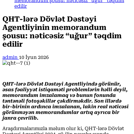
memorandum şousu: nəticəsiz “uğur” təqdim
edilir
QHT-lərə Dövlət Dəstəyi
Agentliyinin memorandum
şousu: nəticəsiz “uğur” təqdim
edilir
admin
10 İyun 2026
QHT-lərə Dövlət Dəstəyi Agentliyində görünür,
əsas fəaliyyət istiqaməti problemlərin həlli deyil,
memorandum imzalamaq və bunun fonunda
təntənəli fotoşəkillər çəkdirməkdir. Son illərdə
bir-birinin ardınca imzalanan, lakin real nəticəsi
görünməyən memorandumlar artıq ayrıca bir
janra çevrilib.
Araşdırmalarımızla məlum olur ki, QHT-lərə Dövlət