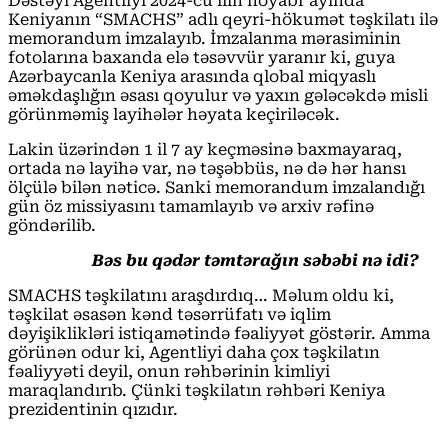
Dəstəyi Agentliyi 2024-cü ilin noyabr ayında
Keniyanın “SMACHS” adlı qeyri-hökumət təşkilatı ilə
memorandum imzalayıb. İmzalanma mərasiminin
fotolarına baxanda elə təsəvvür yaranır ki, guya
Azərbaycanla Keniya arasında qlobal miqyaslı
əməkdaşlığın əsası qoyulur və yaxın gələcəkdə misli
görünməmiş layihələr həyata keçiriləcək.
Lakin üzərindən 1 il 7 ay keçməsinə baxmayaraq,
ortada nə layihə var, nə təşəbbüs, nə də hər hansı
ölçülə bilən nəticə. Sanki memorandum imzalandığı
gün öz missiyasını tamamlayıb və arxiv rəfinə
göndərilib.
Bəs bu qədər təmtərağın səbəbi nə idi?
SMACHS təşkilatını araşdırdıq… Məlum oldu ki,
təşkilat əsasən kənd təsərrüfatı və iqlim
dəyişiklikləri istiqamətində fəaliyyət göstərir. Amma
görünən odur ki, Agentliyi daha çox təşkilatın
fəaliyyəti deyil, onun rəhbərinin kimliyi
maraqlandırıb. Çünki təşkilatın rəhbəri Keniya
prezidentinin qızıdır.