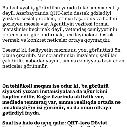
Bu fəaliyyət iş görüntüsü yarada bilər, amma real iş
deyil. Azərbaycanda QHT-lərin dəstək gözlədiyi
yüzlərlə sosial problem, ictimai təşəbbüs və həllini
gözləyən məsələ var. Agentliyin vəzifəsi formal
mərasimlər keçirmək deyil, vətəndaş cəmiyyətinin
potensialını gücləndirmək, real layihələrə dəstək
vermək və konkret nəticələr ortaya qoymaqdır.
Təəssüf ki, fəaliyyətin məzmunu yox, görüntüsü ön
plana çıxarılıb. Memorandumlar imzalanır, şəkillər
çəkdirilir, xəbərlər yayılır, amma cəmiyyətə təsir edən
nəticələr görünmür.
Ən təhlükəli məqam isə odur ki, bu görüntü
siyasəti yuxarı instansiyalara da uğur kimi
təqdim edilir. Kağız üzərində aktivlik var,
mediada təmtəraq var, amma reallıqda ortada nə
əməkdaşlığın izi görünür, nə də onun ölkəyə
gətirdiyi fayda.
Sual isə hələ də açıq qalır: QHT-lərə Dövlət