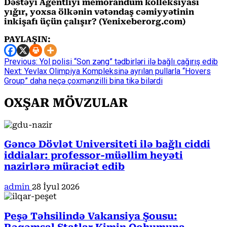
Dəstəyi Agentliyi memorandum kolleksiyası
yığır, yoxsa ölkənin vətəndaş cəmiyyətinin
inkişafı üçün çalışır?
(Yenixeberorg.com)
PAYLAŞIN:
Continue
Previous:
Yol polisi “Son zəng” tədbirləri ilə bağlı çağırış edib
Next:
Yevlax Olimpiya Kompleksinə ayrılan pullarla “Hovers
Reading
Group” daha neçə çoxmənzilli bina tikə bilərdi
OXŞAR MÖVZULAR
Gəncə Dövlət Universiteti ilə bağlı ciddi
iddialar: professor-müəllim heyəti
nazirlərə müraciət edib
admin
28 İyul 2026
Peşə Təhsilində Vakansiya Şousu: