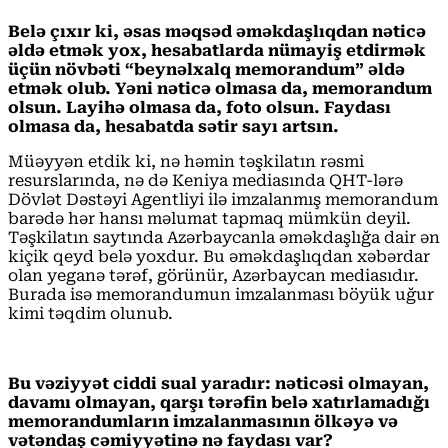
Belə çıxır ki, əsas məqsəd əməkdaşlıqdan nəticə
əldə etmək yox, hesabatlarda nümayiş etdirmək
üçün növbəti “beynəlxalq memorandum” əldə
etmək olub. Yəni nəticə olmasa da, memorandum
olsun. Layihə olmasa da, foto olsun. Faydası
olmasa da, hesabatda sətir sayı artsın.
Müəyyən etdik ki, nə həmin təşkilatın rəsmi
resurslarında, nə də Keniya mediasında QHT-lərə
Dövlət Dəstəyi Agentliyi ilə imzalanmış memorandum
barədə hər hansı məlumat tapmaq mümkün deyil.
Təşkilatın saytında Azərbaycanla əməkdaşlığa dair ən
kiçik qeyd belə yoxdur. Bu əməkdaşlıqdan xəbərdar
olan yeganə tərəf, görünür, Azərbaycan mediasıdır.
Burada isə memorandumun imzalanması böyük uğur
kimi təqdim olunub.
Bu
vəziyyət ciddi sual yaradır: nəticəsi olmayan,
davamı olmayan, qarşı tərəfin belə xatırlamadığı
memorandumların imzalanmasının ölkəyə və
vətəndaş cəmiyyətinə nə faydası var?