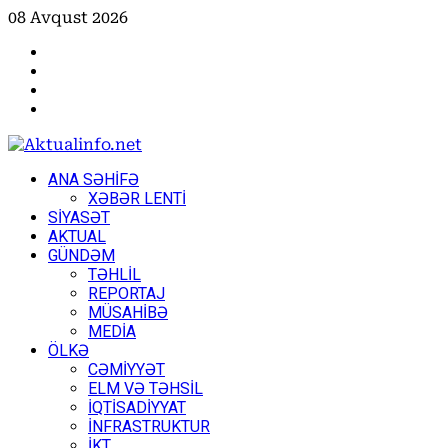
Skip
08 Avqust 2026
to
Facebook
content
Instagram
Youtube
X
Primary
ANA SƏHİFƏ
Menu
XƏBƏR LENTİ
SİYASƏT
AKTUAL
GÜNDƏM
TƏHLİL
REPORTAJ
MÜSAHİBƏ
MEDİA
ÖLKƏ
CƏMİYYƏT
ELM VƏ TƏHSİL
İQTİSADİYYAT
İNFRASTRUKTUR
İKT