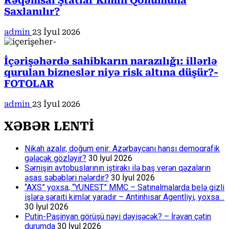
Rəqəmsal Ştatlar Kimin Qohumuna
Saxlanılır?
admin
23 İyul 2026
İçərişəhərdə sahibkarın narazılığı: illərlə
qurulan bizneslər niyə risk altına düşür?-
FOTOLAR
admin
23 İyul 2026
XƏBƏR LENTİ
Nikah azalır, doğum enir: Azərbaycanı hansı demoqrafik
gələcək gözləyir?
30 İyul 2026
Sərnişin avtobuslarının iştirakı ilə baş verən qəzaların
əsas səbəbləri nələrdir?
30 İyul 2026
“AXS” yoxsa, “YUNEST” MMC – Satınalmalarda belə gizli
işlərə şəraiti kimlər yaradır – Antinhisar Agentliyi, yoxsa…
30 İyul 2026
Putin-Paşinyan görüşü nəyi dəyişəcək? – İrəvan çətin
durumda
30 İyul 2026