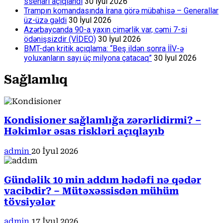
ssenari açıqlandı
30 İyul 2026
Trampın komandasında İrana görə mübahisə – Generallar
üz-üzə gəldi
30 İyul 2026
Azərbaycanda 90-a yaxın çimərlik var, cəmi 7-si
ödənişsizdir (VİDEO)
30 İyul 2026
BMT-dən kritik açıqlama: “Beş ildən sonra İİV-ə
yoluxanların sayı üç milyona çatacaq”
30 İyul 2026
Sağlamlıq
Kondisioner sağlamlığa zərərlidirmi? –
Həkimlər əsas riskləri açıqlayıb
admin
20 İyul 2026
Gündəlik 10 min addım hədəfi nə qədər
vacibdir? – Mütəxəssisdən mühüm
tövsiyələr
admin
17 İyul 2026