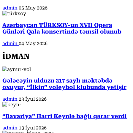
admin
05 May 2026
Azərbaycan TÜRKSOY-un XVII Opera
Günləri Qala konsertində təmsil olunub
admin
04 May 2026
İDMAN
Gələcəyin ulduzu 217 saylı məktəbdə
oxuyur, “İlkin” voleybol klubunda yetişir
admin
23 İyul 2026
“Bavariya” Harri Keynlə bağlı qərar verdi
admin
13 İyul 2026