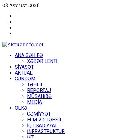
Skip
08 Avqust 2026
to
Facebook
content
Instagram
Youtube
X
Primary
ANA SƏHİFƏ
Menu
XƏBƏR LENTİ
SİYASƏT
AKTUAL
GÜNDƏM
TƏHLİL
REPORTAJ
MÜSAHİBƏ
MEDİA
ÖLKƏ
CƏMİYYƏT
ELM VƏ TƏHSİL
İQTİSADİYYAT
İNFRASTRUKTUR
İKT