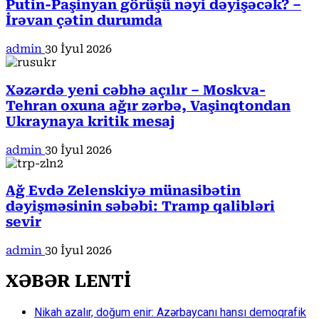
Putin-Paşinyan görüşü nəyi dəyişəcək? –
İrəvan çətin durumda
admin
30 İyul 2026
Xəzərdə yeni cəbhə açılır – Moskva-
Tehran oxuna ağır zərbə, Vaşinqtondan
Ukraynaya kritik mesaj
admin
30 İyul 2026
Ağ Evdə Zelenskiyə münasibətin
dəyişməsinin səbəbi: Tramp qalibləri
sevir
admin
30 İyul 2026
XƏBƏR LENTİ
Nikah azalır, doğum enir: Azərbaycanı hansı demoqrafik