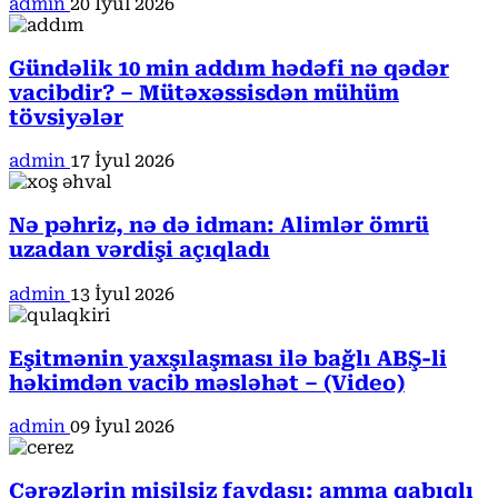
admin
20 İyul 2026
Gündəlik 10 min addım hədəfi nə qədər
vacibdir? – Mütəxəssisdən mühüm
tövsiyələr
admin
17 İyul 2026
Nə pəhriz, nə də idman: Alimlər ömrü
uzadan vərdişi açıqladı
admin
13 İyul 2026
Eşitmənin yaxşılaşması ilə bağlı ABŞ-li
həkimdən vacib məsləhət – (Video)
admin
09 İyul 2026
Çərəzlərin misilsiz faydası: amma qabıqlı