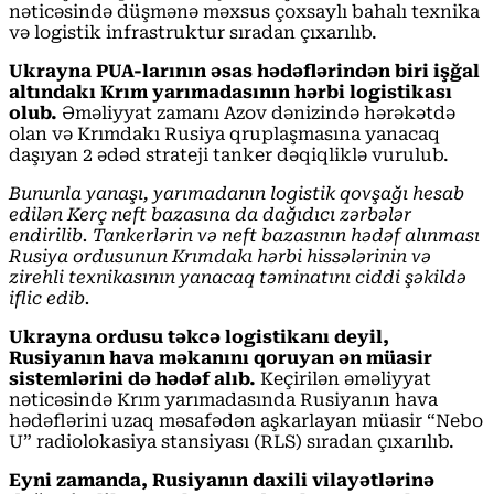
nəticəsində düşmənə məxsus çoxsaylı bahalı texnika
və logistik infrastruktur sıradan çıxarılıb.
Ukrayna PUA-larının əsas hədəflərindən biri işğal
altındakı Krım yarımadasının hərbi logistikası
olub.
Əməliyyat zamanı Azov dənizində hərəkətdə
olan və Krımdakı Rusiya qruplaşmasına yanacaq
daşıyan 2 ədəd strateji tanker dəqiqliklə vurulub.
Bununla yanaşı, yarımadanın logistik qovşağı hesab
edilən Kerç neft bazasına da dağıdıcı zərbələr
endirilib. Tankerlərin və neft bazasının hədəf alınması
Rusiya ordusunun Krımdakı hərbi hissələrinin və
zirehli texnikasının yanacaq təminatını ciddi şəkildə
iflic edib.
Ukrayna ordusu təkcə logistikanı deyil,
Rusiyanın hava məkanını qoruyan ən müasir
sistemlərini də hədəf alıb.
Keçirilən əməliyyat
nəticəsində Krım yarımadasında Rusiyanın hava
hədəflərini uzaq məsafədən aşkarlayan müasir “Nebo
U” radiolokasiya stansiyası (RLS) sıradan çıxarılıb.
Eyni zamanda, Rusiyanın daxili vilayətlərinə