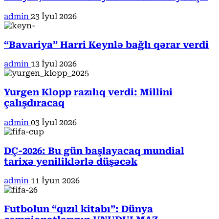
admin
23 İyul 2026
“Bavariya” Harri Keynlə bağlı qərar verdi
admin
13 İyul 2026
Yurgen Klopp razılıq verdi: Millini
çalışdıracaq
admin
03 İyul 2026
DÇ-2026: Bu gün başlayacaq mundial
tarixə yeniliklərlə düşəcək
admin
11 İyun 2026
Futbolun “qızıl kitabı”: Dünya