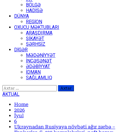
BÖLGƏ
HADİSƏ
DÜNYA
REGİON
OXUCU MƏKTUBLARI
ARAŞDIRMA
ŞİKAYƏT
ŞƏRHSİZ
DİGƏR
MƏDƏNİYYƏT
İNCƏSƏNƏT
ƏDƏBİYYAT
İDMAN
SAĞLAMLIQ
Axtarış:
AKTUAL
Home
2026
İyul
6
Ukraynadan Rusiyaya növbəti ağır zərbə –