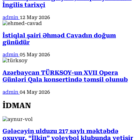
İngilis tarixçi
admin
12 May 2026
İstiqlal şairi Əhməd Cavadın doğum
günüdür
admin
05 May 2026
Azərbaycan TÜRKSOY-un XVII Opera
Günləri Qala konsertində təmsil olunub
admin
04 May 2026
İDMAN
Gələcəyin ulduzu 217 saylı məktəbdə
oxuyur, “İlkin” voleybol klubunda yetişir