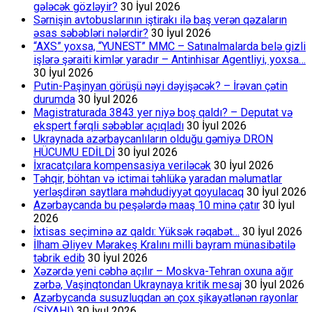
gələcək gözləyir?
30 İyul 2026
Sərnişin avtobuslarının iştirakı ilə baş verən qəzaların
əsas səbəbləri nələrdir?
30 İyul 2026
“AXS” yoxsa, “YUNEST” MMC – Satınalmalarda belə gizli
işlərə şəraiti kimlər yaradır – Antinhisar Agentliyi, yoxsa…
30 İyul 2026
Putin-Paşinyan görüşü nəyi dəyişəcək? – İrəvan çətin
durumda
30 İyul 2026
Magistraturada 3843 yer niyə boş qaldı? – Deputat və
ekspert fərqli səbəblər açıqladı
30 İyul 2026
Ukraynada azərbaycanlıların olduğu gəmiyə DRON
HÜCUMU EDİLDİ
30 İyul 2026
İxracatçılara kompensasiya veriləcək
30 İyul 2026
Təhqir, böhtan və ictimai təhlükə yaradan məlumatlar
yerləşdirən saytlara məhdudiyyət qoyulacaq
30 İyul 2026
Azərbaycanda bu peşələrdə maaş 10 minə çatır
30 İyul
2026
İxtisas seçiminə az qaldı: Yüksək rəqabət…
30 İyul 2026
İlham Əliyev Mərakeş Kralını milli bayram münasibətilə
təbrik edib
30 İyul 2026
Xəzərdə yeni cəbhə açılır – Moskva-Tehran oxuna ağır
zərbə, Vaşinqtondan Ukraynaya kritik mesaj
30 İyul 2026
Azərbycanda susuzluqdan ən çox şikayətlənən rayonlar
(SİYAHI)
30 İyul 2026