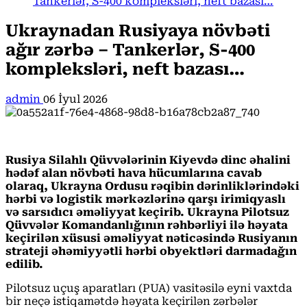
Tankerlər, S-400 kompleksləri, neft bazası…
Ukraynadan Rusiyaya növbəti
ağır zərbə – Tankerlər, S-400
kompleksləri, neft bazası…
admin
06 İyul 2026
Rusiya Silahlı Qüvvələrinin Kiyevdə dinc əhalini
hədəf alan növbəti hava hücumlarına cavab
olaraq, Ukrayna Ordusu rəqibin dərinliklərindəki
hərbi və logistik mərkəzlərinə qarşı irimiqyaslı
və sarsıdıcı əməliyyat keçirib. Ukrayna Pilotsuz
Qüvvələr Komandanlığının rəhbərliyi ilə həyata
keçirilən xüsusi əməliyyat nəticəsində Rusiyanın
strateji əhəmiyyətli hərbi obyektləri darmadağın
edilib.
Pilotsuz uçuş aparatları (PUA) vasitəsilə eyni vaxtda
bir neçə istiqamətdə həyata keçirilən zərbələr