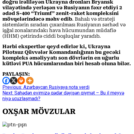
doğru irəliləyən Ukrayna dronları Bryansk
vilayətində yerləşən və Rusiyanın fəxr etdiyi 2
ədəd S-400 “Triumf” zenit-raket kompleksini
mövqelərindəcə məhv edib
. Bahalı və strateji
sistemlərin sıradan çıxarılması Rusiyanın sərhəd və
işğal zonalarındakı hava hücumundan müdafiə
(HHM) çətirində ciddi boşluqlar yaradıb.
Hərbi ekspertlər qeyd edirlər ki, Ukrayna
Pilotsuz Qüvvələr Komandanlığının bu gecəki
kompleks əməliyyatı son dövrlərin en uğurlu
kütləvi PUA hücumlarından biri hesab oluna bilər.
PAYLAŞIN:
Continue
Previous:
Azərbaycan Rusiyaya nota verdi
Next:
Sahədən evimizə qədər dəyişən qiymət – Bu il meyvə
Reading
niyə ucuzlaşmadı?
OXŞAR MÖVZULAR