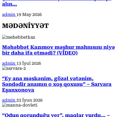
alın…
admin
19 May 2026
MƏDƏNİYYƏT
Məhəbbət Kazımov məşhur mahnısını niyə
bir daha ifa etmədi? (VİDEO)
admin
13 İyul 2026
“Ey ana məskənim, gözəl vətənim,
Səndədir anamın o xoş qoxusu” – Sarvara
Eşanxonova
admin
23 İyun 2026
“Odun qorunduğu yer”, maqlar yurdu… –