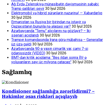
Ağ Evdə Zelenskiyə münasibətin dəyişməsinin səbəbi:
Tramp qalibləri sevir
30 İyul 2026
Elektromobil və hibrid sürənlərin nəzərinə! — Xəbərdarlıq
30 İyul 2026
Ermənistan və Rusiya bir-birindən nə istəyir və
Qazaxıstanın bununla nə əlaqəsi var?
30 İyul 2026
Azərbaycanda “Temu” alıcılarını nə gözləyir? – İki
ssenari açıqlandı
30 İyul 2026
Trampın komandasında İrana görə mübahisə – Generallar
üz-üzə gəldi
30 İyul 2026
Azərbaycanda 90-a yaxın çimərlik var, cəmi 7-si
ödənişsizdir (VİDEO)
30 İyul 2026
BMT-dən kritik açıqlama: “Beş ildən sonra İİV-ə
yoluxanların sayı üç milyona çatacaq”
30 İyul 2026
Sağlamlıq
Kondisioner sağlamlığa zərərlidirmi? –
Həkimlər əsas riskləri açıqlayıb