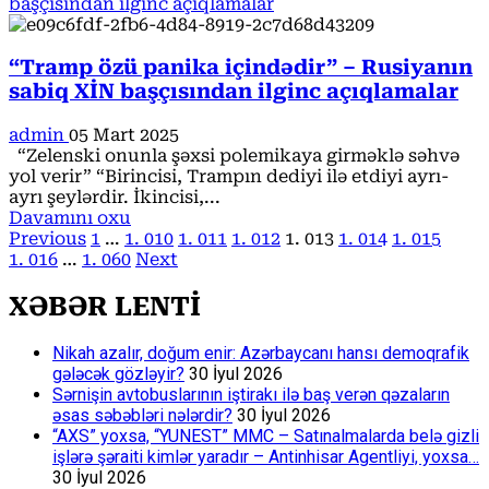
about
başçısından ilginc açıqlamalar
Fransa
ermənilərə
dəstək
“Tramp özü panika içindədir” – Rusiyanın
verir,
sabiq XİN başçısından ilginc açıqlamalar
İran
isə
admin
05 Mart 2025
pusquda
“Zelenski onunla şəxsi polemikaya girməklə səhvə
durub…
yol verir” “Birincisi, Trampın dediyi ilə etdiyi ayrı-
–
ayrı şeylərdir. İkincisi,...
Kara
Read
Davamını oxu
Posts
more
Previous
1
…
1. 010
1. 011
1. 012
1. 013
1. 014
1. 015
about
1. 016
…
1. 060
Next
pagination
“Tramp
özü
XƏBƏR LENTİ
panika
içindədir”
Nikah azalır, doğum enir: Azərbaycanı hansı demoqrafik
–
gələcək gözləyir?
30 İyul 2026
Rusiyanın
Sərnişin avtobuslarının iştirakı ilə baş verən qəzaların
sabiq
əsas səbəbləri nələrdir?
30 İyul 2026
XİN
“AXS” yoxsa, “YUNEST” MMC – Satınalmalarda belə gizli
başçısından
işlərə şəraiti kimlər yaradır – Antinhisar Agentliyi, yoxsa…
ilginc
30 İyul 2026
açıqlamalar