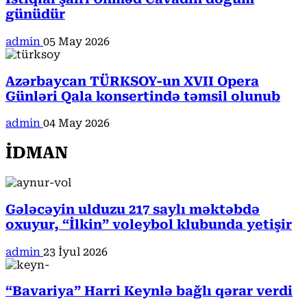
günüdür
admin
05 May 2026
Azərbaycan TÜRKSOY-un XVII Opera
Günləri Qala konsertində təmsil olunub
admin
04 May 2026
İDMAN
Gələcəyin ulduzu 217 saylı məktəbdə
oxuyur, “İlkin” voleybol klubunda yetişir
admin
23 İyul 2026
“Bavariya” Harri Keynlə bağlı qərar verdi