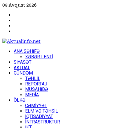
Skip
09 Avqust 2026
to
Facebook
content
Instagram
Youtube
X
Primary
ANA SƏHİFƏ
Menu
XƏBƏR LENTİ
SİYASƏT
AKTUAL
GÜNDƏM
TƏHLİL
REPORTAJ
MÜSAHİBƏ
MEDİA
ÖLKƏ
CƏMİYYƏT
ELM VƏ TƏHSİL
İQTİSADİYYAT
İNFRASTRUKTUR
İKT