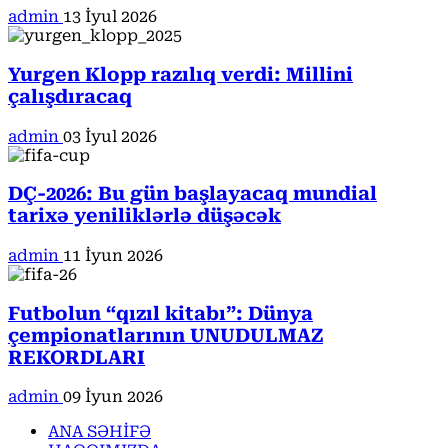
admin
13 İyul 2026
Yurgen Klopp razılıq verdi: Millini
çalışdıracaq
admin
03 İyul 2026
DÇ-2026: Bu gün başlayacaq mundial
tarixə yeniliklərlə düşəcək
admin
11 İyun 2026
Futbolun “qızıl kitabı”: Dünya
çempionatlarının UNUDULMAZ
REKORDLARI
admin
09 İyun 2026
ANA SƏHİFƏ