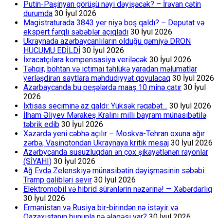
Putin-Paşinyan görüşü nəyi dəyişəcək? – İrəvan çətin
durumda
30 İyul 2026
Magistraturada 3843 yer niyə boş qaldı? – Deputat və
ekspert fərqli səbəblər açıqladı
30 İyul 2026
Ukraynada azərbaycanlıların olduğu gəmiyə DRON
HÜCUMU EDİLDİ
30 İyul 2026
İxracatçılara kompensasiya veriləcək
30 İyul 2026
Təhqir, böhtan və ictimai təhlükə yaradan məlumatlar
yerləşdirən saytlara məhdudiyyət qoyulacaq
30 İyul 2026
Azərbaycanda bu peşələrdə maaş 10 minə çatır
30 İyul
2026
İxtisas seçiminə az qaldı: Yüksək rəqabət…
30 İyul 2026
İlham Əliyev Mərakeş Kralını milli bayram münasibətilə
təbrik edib
30 İyul 2026
Xəzərdə yeni cəbhə açılır – Moskva-Tehran oxuna ağır
zərbə, Vaşinqtondan Ukraynaya kritik mesaj
30 İyul 2026
Azərbycanda susuzluqdan ən çox şikayətlənən rayonlar
(SİYAHI)
30 İyul 2026
Ağ Evdə Zelenskiyə münasibətin dəyişməsinin səbəbi:
Tramp qalibləri sevir
30 İyul 2026
Elektromobil və hibrid sürənlərin nəzərinə! — Xəbərdarlıq
30 İyul 2026
Ermənistan və Rusiya bir-birindən nə istəyir və
Qazaxıstanın bununla nə əlaqəsi var?
30 İyul 2026