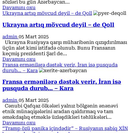
göstəriş
sözləri bu gün Azərbaycan...
verildi
Read
Davamını oxu
more
Ukrayna artıq mövcud deyil – de Qoll
about
Bəzi
Ukrayna artıq mövcud deyil – de Qoll
dövlət
qurumlarının
admin
05 Mart 2025
səlahiyyətləri
Ukrayna Rusiyaya qarşı müharibənin qızışdırılması
Su
üçün alət kimi istifadə olunub. Bunu Fransanın
Ehtiyatları
keçmiş prezidenti Şarl de...
Agentliyinə
Read
Davamını oxu
verilib
more
Fransa ermənilərə dəstək verir, İran isə pusquda
about
durub… – Kara
Ukrayna
artıq
Fransa ermənilərə dəstək verir, İran isə
mövcud
pusquda durub… – Kara
deyil
–
admin
05 Mart 2025
de
Cənubi Qafqaz ölkələri yalnız bölgənin ənənəvi
Qoll
etnik münaqişələrini aradan qaldırmaq və tam
əməkdaşlıq etməklə üzləşdikləri təhlükələri...
Read
Davamını oxu
more
“Tramp özü panika içindədir” – Rusiyanın sabiq XİN