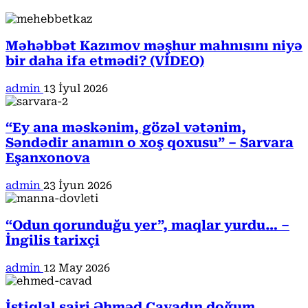
Məhəbbət Kazımov məşhur mahnısını niyə
bir daha ifa etmədi? (VİDEO)
admin
13 İyul 2026
“Ey ana məskənim, gözəl vətənim,
Səndədir anamın o xoş qoxusu” – Sarvara
Eşanxonova
admin
23 İyun 2026
“Odun qorunduğu yer”, maqlar yurdu… –
İngilis tarixçi
admin
12 May 2026
İstiqlal şairi Əhməd Cavadın doğum