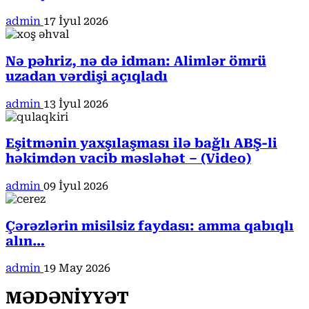
admin
17 İyul 2026
Nə pəhriz, nə də idman: Alimlər ömrü
uzadan vərdişi açıqladı
admin
13 İyul 2026
Eşitmənin yaxşılaşması ilə bağlı ABŞ-li
həkimdən vacib məsləhət – (Video)
admin
09 İyul 2026
Çərəzlərin misilsiz faydası: amma qabıqlı
alın…
admin
19 May 2026
MƏDƏNİYYƏT