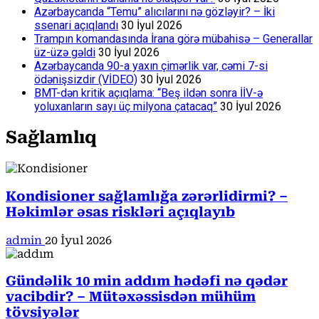
Azərbaycanda “Temu” alıcılarını nə gözləyir? – İki
ssenari açıqlandı
30 İyul 2026
Trampın komandasında İrana görə mübahisə – Generallar
üz-üzə gəldi
30 İyul 2026
Azərbaycanda 90-a yaxın çimərlik var, cəmi 7-si
ödənişsizdir (VİDEO)
30 İyul 2026
BMT-dən kritik açıqlama: “Beş ildən sonra İİV-ə
yoluxanların sayı üç milyona çatacaq”
30 İyul 2026
Sağlamlıq
Kondisioner sağlamlığa zərərlidirmi? –
Həkimlər əsas riskləri açıqlayıb
admin
20 İyul 2026
Gündəlik 10 min addım hədəfi nə qədər
vacibdir? – Mütəxəssisdən mühüm
tövsiyələr