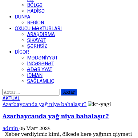
BÖLGƏ
HADİSƏ
DÜNYA
REGİON
OXUCU MƏKTUBLARI
ARAŞDIRMA
ŞİKAYƏT
ŞƏRHSİZ
DİGƏR
MƏDƏNİYYƏT
İNCƏSƏNƏT
ƏDƏBİYYAT
İDMAN
SAĞLAMLIQ
Axtarış:
AKTUAL
Azərbaycanda yağ niyə bahalaşır?
Azərbaycanda yağ niyə bahalaşır?
admin
05 Mart 2025
Xəbər verdiyimiz kimi, ölkədə kərə yağının qiyməti