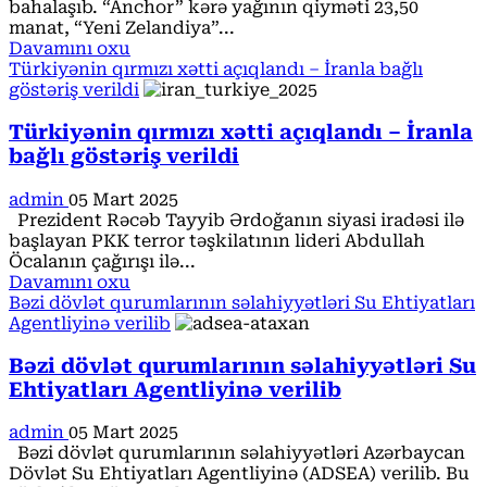
bahalaşıb. “Anchor” kərə yağının qiyməti 23,50
manat, “Yeni Zelandiya”...
Read
Davamını oxu
more
Türkiyənin qırmızı xətti açıqlandı – İranla bağlı
about
göstəriş verildi
Azərbaycanda
yağ
Türkiyənin qırmızı xətti açıqlandı – İranla
niyə
bağlı göstəriş verildi
bahalaşır?
admin
05 Mart 2025
Prezident Rəcəb Tayyib Ərdoğanın siyasi iradəsi ilə
başlayan PKK terror təşkilatının lideri Abdullah
Öcalanın çağırışı ilə...
Read
Davamını oxu
more
Bəzi dövlət qurumlarının səlahiyyətləri Su Ehtiyatları
about
Agentliyinə verilib
Türkiyənin
qırmızı
Bəzi dövlət qurumlarının səlahiyyətləri Su
xətti
Ehtiyatları Agentliyinə verilib
açıqlandı
–
admin
05 Mart 2025
İranla
Bəzi dövlət qurumlarının səlahiyyətləri Azərbaycan
bağlı
Dövlət Su Ehtiyatları Agentliyinə (ADSEA) verilib. Bu