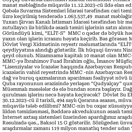
manat məbləğində müqavilə 11.12.2023-cü ildə elan edi
Qəbələ Suvarma Sistemləri İdarəsi tərəfindən cari təmir
üzrə keçirilmiş tenderədə 1.063.537,49 manat məbləğind
Yuxarı Şirvan Kanalı İstismarı İdarəsi tərəfindən bir
sutullayıcı ilə birlikdə əsaslı təmiri işlərinin satın a
Göründüyü kimi, “ELİT-S” MMC o qədər də böyük həcmi
yaxın olan işlərin icrasını həyata keçirib. Bəs görəsə
Dövlət Vergi Xidmətinin reyestr məlumatlarında “ELİT
qeydiyyatına alındığı göstərilir. İlk hüquqi ünvanı N
qeyd olunub. Nizamnamə kapitalı 10 manat olan MMC-n
MMC-yə İbrahimov Fuad İbrahim oğlu, İmanov Müşfiq 
“Lisenziyalar və İcazələr haqqında Azərbaycan Respubl
icazələrin vahid reyestrində MMC -nin Azərbaycan Respub
dağ və buruq qazmalarının aparılması fəaliyyət növü üz
Quba rayonunun ərazisində yerləşən “Qudyalçay” qum-ç
Müəmmalı məsələlər də elə bundan sonra başlayır. Dağ-
qurulması işlərinı necə həyata keçirəcək? Dövlət Su E
30.12.2023-cü il tarixli, 494 saylı Qərarına əsasən, m
müqavilə tələb edilibmi? MMC-nin bu oxşar xüsusiyyətl
lildən təmizlənməsi, Bəddərə akvedukunun əsaslı təmi
İnternet axtaış sistemləri üzərindən apardığımız ara
Rəsulzadə qəs., Baksol 15 G göstərilir. Sözügedən ünvan
araşdırmalar zamanı 119 milyon manatlıq tender udan