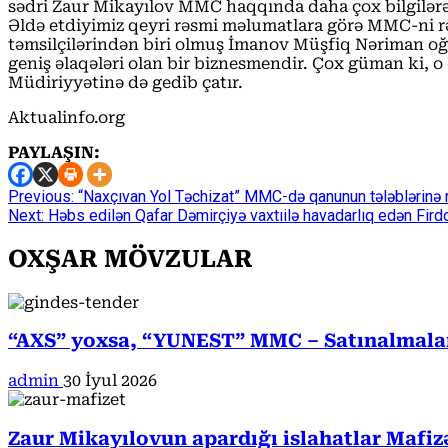
sədri Zaur Mikayılov MMC haqqında daha çox bilgilərə
Əldə etdiyimiz qeyri rəsmi məlumatlara görə MMC-ni rə
təmsilçilərindən biri olmuş İmanov Müşfiq Nəriman oğlu
geniş əlaqələri olan bir biznesmendir. Çox güman ki, o
Müdiriyyətinə də gedib çatır.
Aktualinfo.org
PAYLAŞIN:
Continue
Previous:
“Naxçıvan Yol Təchizat” MMC-də qanunun tələblərinə n
Next:
Həbs edilən Qafar Dəmirçiyə vaxtıilə havadarlıq edən Firdo
Reading
OXŞAR MÖVZULAR
“AXS” yoxsa, “YUNEST” MMC – Satınalmalarda
admin
30 İyul 2026
Zaur Mikayılovun apardığı islahatlar Mafiz