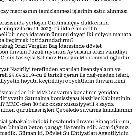
 çay məcrasının təmizlənməsi işlərinin satın alınması
u ərazisində yerləşən Girdimançay dükkerinin
ə müqavilə 06.11.2023-cü ildə elan edilib.
li bir neçə idarənin ümumi dəyəri iki milyon manata
ata keçirmək iqtidarındadırmı?
abağ Ərazi Vergilər Baş İdarəsində dövlət
son ünvanı Füzuli rayonun Aybasanlı ərazi vahidliyi
MC-nin təsisçisi Səlimov Hüseyin Məhəmməd oğludur.
 Nazirliyi tərəfindən aparılan lisenziyaların və
25.09.2019-cu il tarixli qərarı ilə dağ-mədən işləri,
liyyətin həyata keçirildiyi obyektlərin ünvanı kimi
istismar edən bir MMC suvarma kanalının yenidən
iriyyətin Satınalma komissiyası Nazirlər Kabinetinin
bmi? MMC-dən 80 faiz oxşar xüsusiyyətli 3 sayda
enidən qurulması işləri Qəbələdə suvarma kanallarının
sial şəbəkələrindəki hesabında ünvanı Binəqədi r-nu,
n binaları beton qarışığı ilə təmin edir. Apardığımız
ədik. Güman ki, Dövlət Su Ehtiyatları Agentliyinin