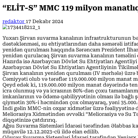
“ELİT-S” MMC 119 milyon manatlıq 
redaktor
17 Dekabr 2024
Yuxarı Şirvan suvarma kanalının infrastrukturunun bər
dəstəklənməsi, su ehtiyatlarından daha səmərəli istif
yenidən qurulması haqqında Sərəncam Prezident İlham Ə
yenidən qurulacaq Şirvan suvarma kanalının təməlini 
Hazırda isə Azərbaycan Dövlət Su Ehtiyatları Agentliyi
Azərbaycan Dövlət Su Ehtiyatları Agentliyinin Tikilmə
Şirvan kanalının yenidən qurulması (IV mərhələ) üzrə 
Cəmiyyəti olub və tərəflər 119.000.000 milyon manat m
Qeyd edək ki, 119.000.000 milyon manat dəyərində te
icra olunmuş və ya icrasının 80%-dən çoxu tamamlanmı
imkanlarının və ödəmə qabiliyyətinin olması ilə bağlı
qiymətin 30%-i həcmindən çox olmayaraq, yəni 35.000.0
İndi gəlin MMC-nin oxşar xidmətlər üzrə fəaliyyətinə 
Meliorasiya Xidmətindən əvvəlki “Meliorasiya və Su Təs
diqqətinizə çatdırırıq.
Ağsu Suvarma Sistemləri İdarəsi tərəfindən Əlabbas k
müqavilə 12.12.2023-cü ildə elan edilib.
Göyçay Suvarma Sistemləri İdarəsi tərəfindən Yeniarx 