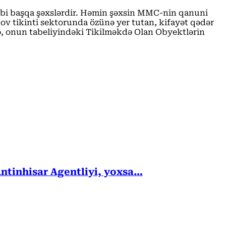
hibi başqa şəxslərdir. Həmin şəxsin MMC-nin qanuni
nov tikinti sektorunda özünə yer tutan, kifayət qədər
nə, onun tabeliyindəki Tikilməkdə Olan Obyektlərin
Antinhisar Agentliyi, yoxsa…