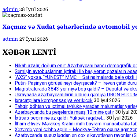
admin
28 İyul 2026
Xaçmaz və Xudat şəhərlərində avtomobil yol
admin
27 İyul 2026
XƏBƏR LENTİ
Nikah azalır, doğum enir: Azərbaycanı hansı demoqrafik g
Sərnişin avtobuslarının iştirakı ilə baş verən qəzaların əsa
“AXS” yoxsa, “YUNEST” MMC – Satınalmalarda belə gizli işlə
Putin-Paşinyan görüşü nəyi dəyişəcək? – İrəvan çətin du
Magistraturada 3843 yer niyə boş qaldı? – Deputat və eksp
Ukraynada azərbaycanlıların olduğu gəmiyə DRON HÜCU
İxracatçılara kompensasiya veriləcək
30 İyul 2026
Təhqir, böhtan və ictimai təhlükə yaradan məlumatlar yerl
Azərbaycanda bu peşələrdə maaş 10 minə çatır
30 İyul 2
İxtisas seçiminə az qaldı: Yüksək rəqabət…
30 İyul 2026
İlham Əliyev Mərakeş Kralını milli bayram münasibətilə təb
Xəzərdə yeni cəbhə açılır – Moskva-Tehran oxuna ağır zər
Azərbycanda susuzluqdan ən çox şikayətlənən rayonlar (S