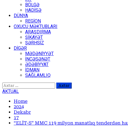
BÖLGƏ
HADİSƏ
DÜNYA
REGİON
OXUCU MƏKTUBLARI
ARAŞDIRMA
ŞİKAYƏT
ŞƏRHSİZ
DİGƏR
MƏDƏNİYYƏT
İNCƏSƏNƏT
ƏDƏBİYYAT
İDMAN
SAĞLAMLIQ
Axtarış:
AKTUAL
Home
2024
Dekabr
17
“ELİT-S” MMC 119 milyon manatlıq tenderdən hans