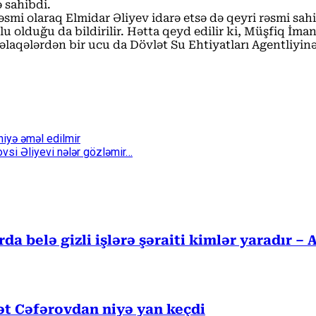
 sahibdi.
smi olaraq Elmidar Əliyev idarə etsə də qeyri rəsmi sa
 olduğu da bildirilir. Hətta qeyd edilir ki, Müşfiq İma
 əlaqələrdən bir ucu da Dövlət Su Ehtiyatları Agentliyi
iyə əməl edilmir
vsi Əliyevi nələr gözləmir…
 belə gizli işlərə şəraiti kimlər yaradır – 
ət Cəfərovdan niyə yan keçdi