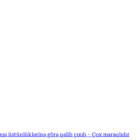
ı üstünlüklərinə görə qalib çıxıb – Çox maraqlıdır