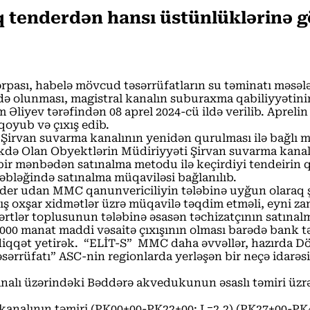
tenderdən hansı üstünlüklərinə gö
pası, habelə mövcud təsərrüfatların su təminatı məsələl
adə olunması, magistral kanalın suburaxma qabiliyyətini
liyev tərəfindən 08 aprel 2024-cü ildə verilib. Apreli
qoyub və çıxış edib.
 Şirvan suvarma kanalının yenidən qurulması ilə bağlı m
kdə Olan Obyektlərin Müdiriyyəti Şirvan suvarma kanalı
bir mənbədən satınalma metodu ilə keçirdiyi tendeirin q
əbləğində satınalma müqaviləsi bağlanılıb.
nder udan MMC qanunvericiliyin tələbinə uyğun olaraq 
ş oxşar xidmətlər üzrə müqavilə təqdim etməli, eyni za
 şərtlər toplusunun tələbinə əsasən təchizatçının satın
00 manat maddi vəsaitə çıxışının olması barədə bank tə
diqqət yetirək. “ELİT-S” MMC daha əvvəllər, hazırda Döv
ərrüfatı” ASC-nin regionlarda yerləşən bir neçə idarəsin
analı üzərindəki Bəddərə akvedukunun əsaslı təmiri üzr
kanalının təmiri (PK00+00-PK22+00; L=2,2) (PK27+00-PK4