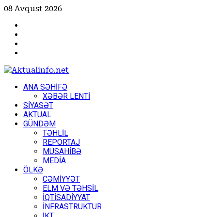
Skip
08 Avqust 2026
to
Facebook
content
Instagram
Youtube
X
Primary
ANA SƏHİFƏ
Menu
XƏBƏR LENTİ
SİYASƏT
AKTUAL
GÜNDƏM
TƏHLİL
REPORTAJ
MÜSAHİBƏ
MEDİA
ÖLKƏ
CƏMİYYƏT
ELM VƏ TƏHSİL
İQTİSADİYYAT
İNFRASTRUKTUR
İKT