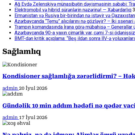
Ağ Evdə Zelenskiyə münasibətin dəyişməsinin səbəbi: Tram
Elektromobil və hibrid sürənlərin nəzərinə! — Xəbərdarlıq
3
Ermənistan və Rusiya bir-birindən nə istəyir və Qazaxıstan
Azərbaycanda “Temu” alıcılarını nə gözləyir? – İki ssenari 
Trampın komandasında İrana görə mübahisə – Generallar 
Azərbaycanda 90-a yaxın çimərlik var, cəmi 7-si ödənişsiz
BMT-dən kritik açıqlama: “Beş ildən sonra İİV-ə yoluxanlar
Sağlamlıq
Kondisioner sağlamlığa zərərlidirmi? – Həki
admin
20 İyul 2026
Gündəlik 10 min addım hədəfi nə qədər va
admin
17 İyul 2026