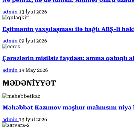
Nə pəhriz, nə də idman: Alimlər ömrü uzada
admin
13 İyul 2026
Eşitmənin yaxşılaşması ilə bağlı ABŞ-li hə
admin
09 İyul 2026
Çərəzlərin misilsiz faydası: amma qabıqlı a
admin
19 May 2026
MƏDƏNİYYƏT
Məhəbbət Kazımov məşhur mahnısını niyə b
admin
13 İyul 2026