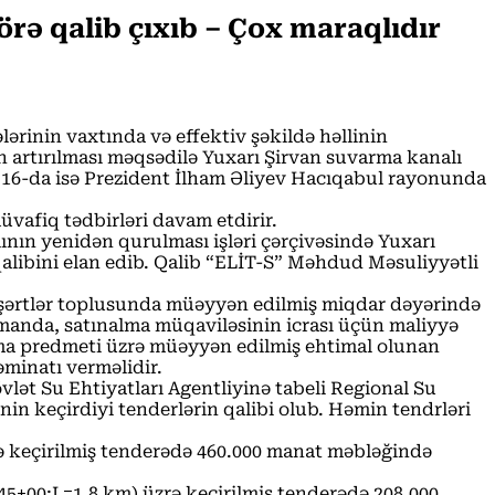
rə qalib çıxıb – Çox maraqlıdır
ərinin vaxtında və effektiv şəkildə həllinin
n artırılması məqsədilə Yuxarı Şirvan suvarma kanalı
n 16-da isə Prezident İlham Əliyev Hacıqabul rayonunda
üvafiq tədbirləri davam etdirir.
nın yenidən qurulması işləri çərçivəsində Yuxarı
alibini elan edib. Qalib “ELİT-S” Məhdud Məsuliyyətli
şərtlər toplusunda müəyyən edilmiş miqdar dəyərində
manda, satınalma müqaviləsinin icrası üçün maliyyə
alma predmeti üzrə müəyyən edilmiş ehtimal olunan
minatı verməlidir.
lət Su Ehtiyatları Agentliyinə tabeli Regional Su
in keçirdiyi tenderlərin qalibi olub. Həmin tendrləri
ə keçirilmiş tenderədə 460.000 manat məbləğində
5+00;L=1,8 km) üzrə keçirilmiş tenderədə 208.000