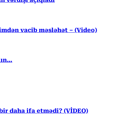
n vərdişi açıqladı
kimdən vacib məsləhət – (Video)
lın…
ir daha ifa etmədi? (VİDEO)