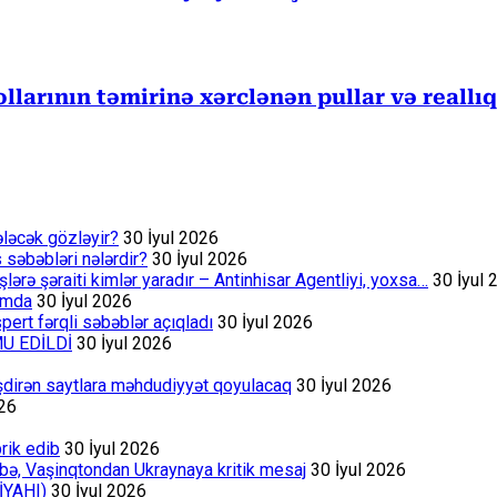
larının təmirinə xərclənən pullar və reallıq
ələcək gözləyir?
30 İyul 2026
s səbəbləri nələrdir?
30 İyul 2026
rə şəraiti kimlər yaradır – Antinhisar Agentliyi, yoxsa…
30 İyul 
rumda
30 İyul 2026
ert fərqli səbəblər açıqladı
30 İyul 2026
MU EDİLDİ
30 İyul 2026
əşdirən saytlara məhdudiyyət qoyulacaq
30 İyul 2026
026
rik edib
30 İyul 2026
bə, Vaşinqtondan Ukraynaya kritik mesaj
30 İyul 2026
İYAHI)
30 İyul 2026