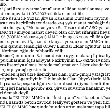
lib.
 işləri üzrə suvarma kanallarının lildən təmizlənməsi və
ə müqavilə 11.07.2023-cü ildə elan edilib.
 mənbə üsulu ilə Yuxarı Şirvan Kanalının Kürdəmir rayon
lınması üzrə keçirilmiş tenderədə 244.998 manat məbləğind
 olmayan, “Meliorasiya və Su Təsərrüfatı” ASC-yə tabe
n MMC 119 milyon manat dəyəri olan dövlət sifarışini həy
-S” (VÖEN : 1600024541) MMC-nin 09.06.2004-cü ildə Qar
izami rayonu ev 13, mən 41 (küçəsi yoxdu) olan MMC-nin 
in qanuni təmsilçisi Əliyev Elmidar Eldar oğludur. M
Nəriman oğlu da rəhbərlik edib.
ikası Qanununun 8.1 maddəsinə uygun olaraq İqtisadiyyat
likasının İqtisadiyyat Nazirliyinin EL-352/2019 nömrəli 
rə lisenziya alması barədə məlumat var. Lisenziyada fəa
ınqıl yatağı göstərilir.
mədən işləri üzrə lisenziyası olan, qum-çınqıl yatağı 
htiyatları Agentliyinin Tikilməkdə Olan Obyektlərin Müd
üvafiq sahədə peşəkarlığını və təcrübəsini qiymətləndiri
i işləri harada görüb? Axı, Şirvan suvarma kanalının y
ri demək deyil.
şdırmada “ELİT-S” MMC-nin “İnstaqram” və “facebook”so
da hazırda beton zavodu fəaliyyət göstərir və yeni tikilə
 “ELİT-S” MMC haqqında bundan artıq məlumat tapa bilm