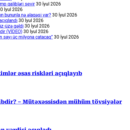
p qalibləri sevir
30 İyul 2026
0 İyul 2026
ın bununla nə əlaqəsi var?
30 İyul 2026
açıqlandı
30 İyul 2026
üz-üzə gəldi
30 İyul 2026
dir (VİDEO)
30 İyul 2026
ın sayı üç milyona çatacaq”
30 İyul 2026
mlər əsas riskləri açıqlayıb
cibdir? – Mütəxəssisdən mühüm tövsiyələr