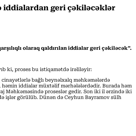
iddialardan geri çəkiləcəklər
lıqlı olaraq qaldırılan iddialar geri çəkiləcək”.
 ki, proses bu istiqamətdə irəliləyir:
q cinayətlərlə bağlı beynəlxalq məhkəmələrdə
r, həmin iddialar müxtəlif mərhələlərdədir. Burada həm
Məhkəməsində proseslər gedir. Son iki il ərzində iki
ində işlər görülüb. Dünən də Ceyhun Bayramov sülh