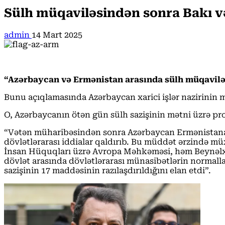
Sülh müqaviləsindən sonra Bakı v
admin
14 Mart 2025
“Azərbaycan və Ermənistan arasında sülh müqaviləs
Bunu açıqlamasında Azərbaycan xarici işlər nazirini
O, Azərbaycanın ötən gün sülh sazişinin mətni üzrə pro
“Vətən müharibəsindən sonra Azərbaycan Ermənistana qa
dövlətlərarası iddialar qaldırıb. Bu müddət ərzində mü
İnsan Hüquqları üzrə Avropa Məhkəməsi, həm Beynəlxal
dövlət arasında dövlətlərarası münasibətlərin normall
sazişinin 17 maddəsinin razılaşdırıldığını elan etdi”.