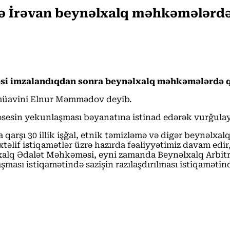
ə İrəvan beynəlxalq məhkəmələrdə 
i imzalandıqdan sonra beynəlxalq məhkəmələrdə qarşı
n müavini Elnur Məmmədov deyib.
sesin yekunlaşması bəyanatına istinad edərək vurğulayıb
rşı 30 illik işğal, etnik təmizləmə və digər beynəlxal
xtəlif istiqamətlər üzrə hazırda fəaliyyətimiz davam edi
q Ədalət Məhkəməsi, eyni zamanda Beynəlxalq Arbitraj 
aşması istiqamətində sazişin razılaşdırılması istiqamət