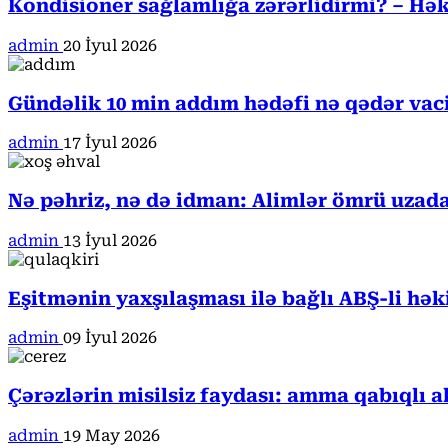
Kondisioner sağlamlığa zərərlidirmi? – Həki
admin
20 İyul 2026
Gündəlik 10 min addım hədəfi nə qədər va
admin
17 İyul 2026
Nə pəhriz, nə də idman: Alimlər ömrü uzada
admin
13 İyul 2026
Eşitmənin yaxşılaşması ilə bağlı ABŞ-li hə
admin
09 İyul 2026
Çərəzlərin misilsiz faydası: amma qabıqlı a
admin
19 May 2026