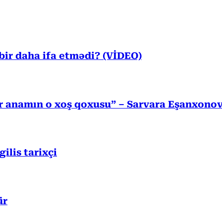
ir daha ifa etmədi? (VİDEO)
r anamın o xoş qoxusu” – Sarvara Eşanxono
lis tarixçi
ür