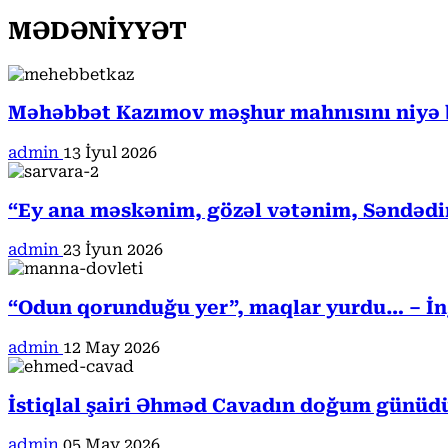
MƏDƏNİYYƏT
Məhəbbət Kazımov məşhur mahnısını niyə b
admin
13 İyul 2026
“Ey ana məskənim, gözəl vətənim, Səndədi
admin
23 İyun 2026
“Odun qorunduğu yer”, maqlar yurdu… – İngi
admin
12 May 2026
İstiqlal şairi Əhməd Cavadın doğum günüd
admin
05 May 2026