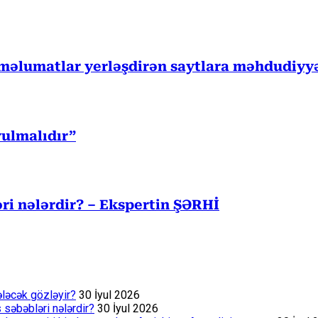
 məlumatlar yerləşdirən saytlara məhdudiyy
ulmalıdır”
ri nələrdir? – Ekspertin ŞƏRHİ
ələcək gözləyir?
30 İyul 2026
s səbəbləri nələrdir?
30 İyul 2026