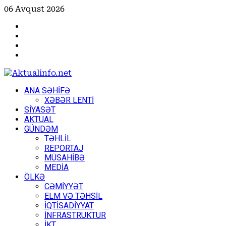
Skip
06 Avqust 2026
to
Facebook
content
Instagram
Youtube
X
Primary
ANA SƏHİFƏ
Menu
XƏBƏR LENTİ
SİYASƏT
AKTUAL
GÜNDƏM
TƏHLİL
REPORTAJ
MÜSAHİBƏ
MEDİA
ÖLKƏ
CƏMİYYƏT
ELM VƏ TƏHSİL
İQTİSADİYYAT
İNFRASTRUKTUR
İKT