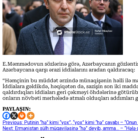
E.Məmmədovun sözlərinə görə, Azərbaycanın gözləntisi
Azərbaycana qarşı ərazi iddialarını aradan qaldıracaq:
“Həmçinin bu müddət ərzində münaqişənin həlli ilə m
İddialara gəldikdə, həqiqətən də, sazişin son iki madd
qaldırdıqları iddiaları geri çəkməyi öhdələrinə götürübl
onların növbəti mərhələdə atmalı olduqları addımları g
PAYLAŞIN:
Continue
Previous:
Putinin “hə” kimi “yox”, “yox” kimi “hə” cavabı – “Onun
Next:
Ermənistan sülh müqaviləsinə “hə” deyib, amma… – “Hələ 
Reading