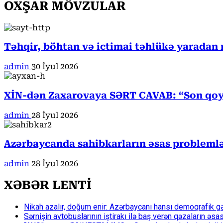
OXŞAR MÖVZULAR
Təhqir, böhtan və ictimai təhlükə yaradan
admin
30 İyul 2026
XİN-dən Zaxarovaya SƏRT CAVAB: “Son qoy
admin
28 İyul 2026
Azərbaycanda sahibkarların əsas problemlə
admin
28 İyul 2026
XƏBƏR LENTİ
Nikah azalır, doğum enir: Azərbaycanı hansı demoqrafik g
Sərnişin avtobuslarının iştirakı ilə baş verən qəzaların əsa