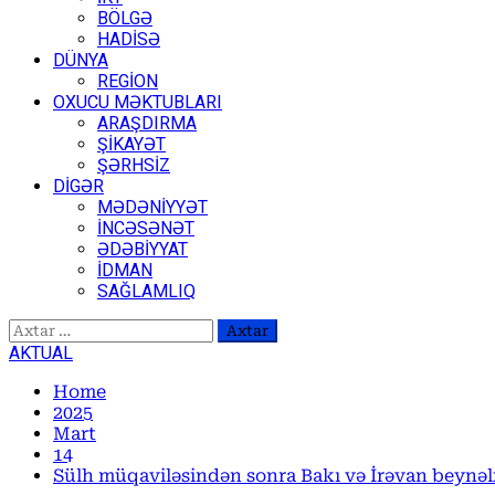
BÖLGƏ
HADİSƏ
DÜNYA
REGİON
OXUCU MƏKTUBLARI
ARAŞDIRMA
ŞİKAYƏT
ŞƏRHSİZ
DİGƏR
MƏDƏNİYYƏT
İNCƏSƏNƏT
ƏDƏBİYYAT
İDMAN
SAĞLAMLIQ
Axtarış:
AKTUAL
Home
2025
Mart
14
Sülh müqaviləsindən sonra Bakı və İrəvan beynəl