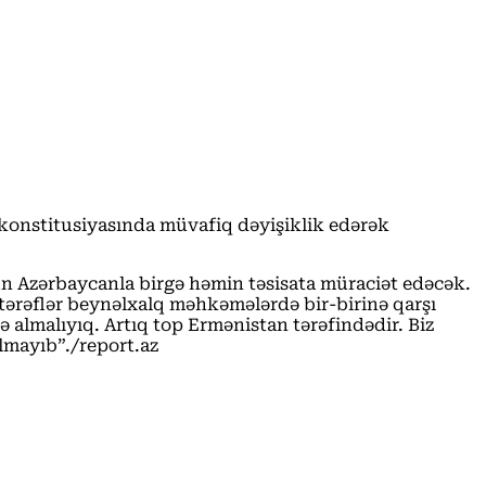
konstitusiyasında müvafiq dəyişiklik edərək
 Azərbaycanla birgə həmin təsisata müraciət edəcək.
ə tərəflər beynəlxalq məhkəmələrdə bir-birinə qarşı
ə almalıyıq. Artıq top Ermənistan tərəfindədir. Biz
lmayıb”./report.az