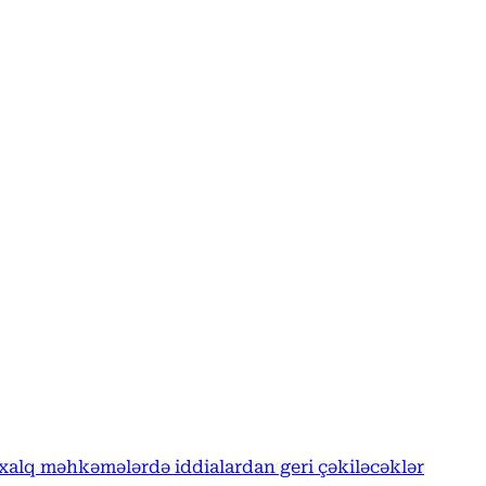
xalq məhkəmələrdə iddialardan geri çəkiləcəklər