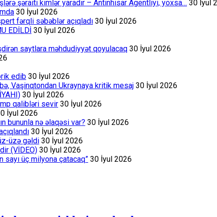
rə şəraiti kimlər yaradır – Antinhisar Agentliyi, yoxsa…
30 İyul 
rumda
30 İyul 2026
ert fərqli səbəblər açıqladı
30 İyul 2026
MU EDİLDİ
30 İyul 2026
əşdirən saytlara məhdudiyyət qoyulacaq
30 İyul 2026
026
rik edib
30 İyul 2026
bə, Vaşinqtondan Ukraynaya kritik mesaj
30 İyul 2026
İYAHI)
30 İyul 2026
p qalibləri sevir
30 İyul 2026
0 İyul 2026
ın bununla nə əlaqəsi var?
30 İyul 2026
açıqlandı
30 İyul 2026
üz-üzə gəldi
30 İyul 2026
dir (VİDEO)
30 İyul 2026
ın sayı üç milyona çatacaq”
30 İyul 2026