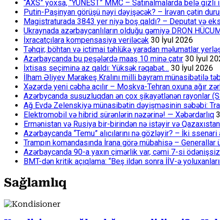
“AXS” yoxsa, “YUNEST” MMC – Satınalmalarda belə gizli işlə
Putin-Paşinyan görüşü nəyi dəyişəcək? – İrəvan çətin du
Magistraturada 3843 yer niyə boş qaldı? – Deputat və eksp
Ukraynada azərbaycanlıların olduğu gəmiyə DRON HÜCU
İxracatçılara kompensasiya veriləcək
30 İyul 2026
Təhqir, böhtan və ictimai təhlükə yaradan məlumatlar yerl
Azərbaycanda bu peşələrdə maaş 10 minə çatır
30 İyul 2
İxtisas seçiminə az qaldı: Yüksək rəqabət…
30 İyul 2026
İlham Əliyev Mərakeş Kralını milli bayram münasibətilə təb
Xəzərdə yeni cəbhə açılır – Moskva-Tehran oxuna ağır zər
Azərbycanda susuzluqdan ən çox şikayətlənən rayonlar (S
Ağ Evdə Zelenskiyə münasibətin dəyişməsinin səbəbi: Tram
Elektromobil və hibrid sürənlərin nəzərinə! — Xəbərdarlıq
3
Ermənistan və Rusiya bir-birindən nə istəyir və Qazaxıstan
Azərbaycanda “Temu” alıcılarını nə gözləyir? – İki ssenari 
Trampın komandasında İrana görə mübahisə – Generallar 
Azərbaycanda 90-a yaxın çimərlik var, cəmi 7-si ödənişsiz
BMT-dən kritik açıqlama: “Beş ildən sonra İİV-ə yoluxanlar
Sağlamlıq