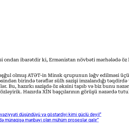
 ondan ibarətdir ki, Ermənistan növbəti mərhələdə öz 
əşğul olmuş ATƏT-in Minsk qrupunun ləğv edilməsi üçün
əsindən birində tərəflər sülh sazişi imzalandığı təqdird
ər. Bu, hazırkı sazişdə öz əksini tapıb və biz bunu nəzər
özləyirik. Hazırda XİN başçılarının görüşü nəzərdə tutu
 vəziyyəti düşündüyü və göstərdiyi kimi güclü deyil”
də münaqişə mənbəyi olan mühüm proseslər qalır”