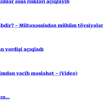
mlər əsas riskləri açıqlayıb
cibdir? – Mütəxəssisdən mühüm tövsiyələr
n vərdişi açıqladı
kimdən vacib məsləhət – (Video)
lın…