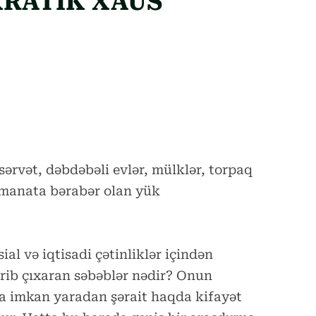
KRATİK XAUS
rvət, dəbdəbəli evlər, mülklər, torpaq
 manata bərabər olan yük
al və iqtisadi çətinliklər içindən
irib çıxaran səbəblər nədir? Onun
a imkan yaradan şərait haqda kifayət