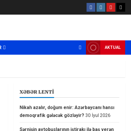
Facebook
Instagram
Youtube
X
R
AKTUAL
XƏBƏR LENTİ
Nikah azalır, doğum enir: Azərbaycanı hansı
demoqrafik gələcək gözləyir?
30 İyul 2026
Sərnişin avtobuslarının iştirakı ilə baş verən