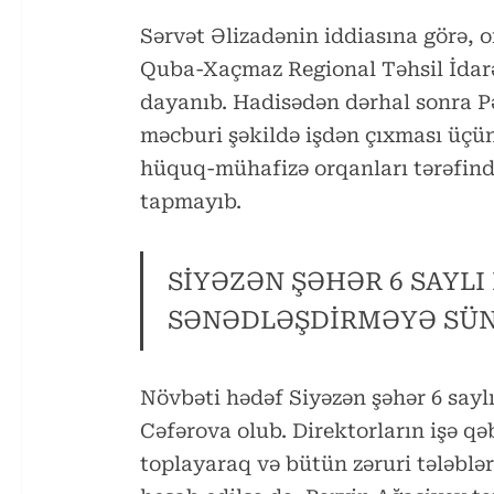
Sərvət Əlizadənin iddiasına görə, 
Quba-Xaçmaz Regional Təhsil İdar
dayanıb. Hadisədən dərhal sonra P
məcburi şəkildə işdən çıxması üçün
hüquq-mühafizə orqanları tərəfində
tapmayıb.
SİYƏZƏN ŞƏHƏR 6 SAYLI
SƏNƏDLƏŞDİRMƏYƏ SÜN
Növbəti hədəf Siyəzən şəhər 6 sayl
Cəfərova olub. Direktorların işə 
toplayaraq və bütün zəruri tələblər