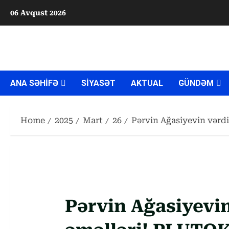
Skip
06 Avqust 2026
to
content
ANA SƏHİFƏ
SİYASƏT
AKTUAL
GÜNDƏM
Home
2025
Mart
26
Pərvin Ağasiyevin vərd
Pərvin Ağasiyevin