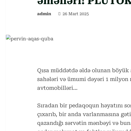
əməlləri! PLUTO
admin
26 Mart 2025
Qısa müddətdə əldə olunan böyük sə
sahələri və ümumi dəyəri 1 milyon
avtomobilləri…
Sıradan bir pedaqoqun həyatını sosi
çıxarıb, bir anda varlanmasına gət
qazandığı sərvətin mənbəyi və bun