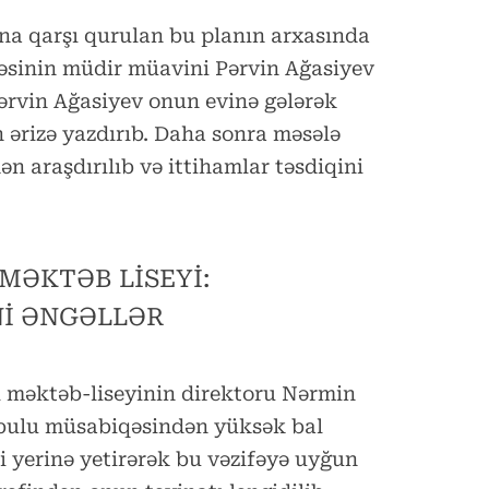
ona qarşı qurulan bu planın arxasında
əsinin müdir müavini Pərvin Ağasiyev
ərvin Ağasiyev onun evinə gələrək
 ərizə yazdırıb. Daha sonra məsələ
n araşdırılıb və ittihamlar təsdiqini
 MƏKTƏB LİSEYİ:
İ ƏNGƏLLƏR
ı məktəb-liseyinin direktoru Nərmin
qəbulu müsabiqəsindən yüksək bal
i yerinə yetirərək bu vəzifəyə uyğun