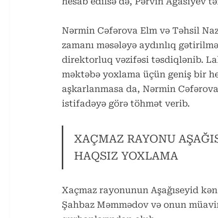
hesab edilsə də, Pərvin Ağasiyev tə
Nərmin Cəfərova Elm və Təhsil Naz
zamanı məsələyə aydınlıq gətirilmə
direktorluq vəzifəsi təsdiqlənib. 
məktəbə yoxlama üçün geniş bir he
aşkarlanmasa da, Nərmin Cəfərovay
istifadəyə görə töhmət verib.
XAÇMAZ RAYONU AŞAĞIS
HAQSIZ YOXLAMA
Xaçmaz rayonunun Aşağıseyid kənd
Şahbaz Məmmədov və onun müavini