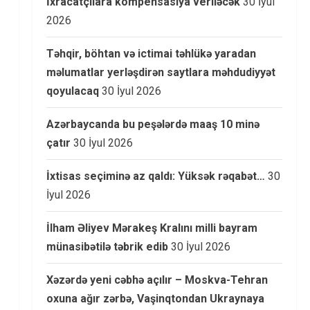
İxracatçılara kompensasiya veriləcək
30 İyul
2026
Təhqir, böhtan və ictimai təhlükə yaradan
məlumatlar yerləşdirən saytlara məhdudiyyət
qoyulacaq
30 İyul 2026
Azərbaycanda bu peşələrdə maaş 10 minə
çatır
30 İyul 2026
İxtisas seçiminə az qaldı: Yüksək rəqabət…
30
İyul 2026
İlham Əliyev Mərakeş Kralını milli bayram
münasibətilə təbrik edib
30 İyul 2026
Xəzərdə yeni cəbhə açılır – Moskva-Tehran
oxuna ağır zərbə, Vaşinqtondan Ukraynaya