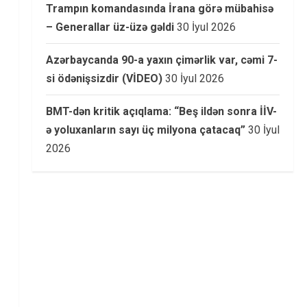
Trampın komandasında İrana görə mübahisə
– Generallar üz-üzə gəldi
30 İyul 2026
Azərbaycanda 90-a yaxın çimərlik var, cəmi 7-
si ödənişsizdir (VİDEO)
30 İyul 2026
BMT-dən kritik açıqlama: “Beş ildən sonra İİV-
ə yoluxanların sayı üç milyona çatacaq”
30 İyul
2026