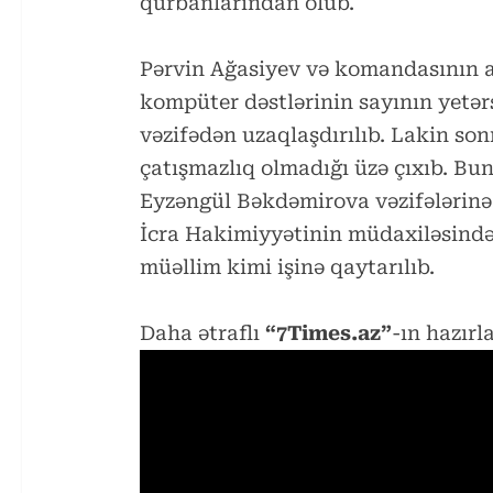
qurbanlarından olub.
Pərvin Ağasiyev və komandasının 
kompüter dəstlərinin sayının yetərsi
vəzifədən uzaqlaşdırılıb. Lakin son
çatışmazlıq olmadığı üzə çıxıb. B
Eyzəngül Bəkdəmirova vəzifələrinə
İcra Hakimiyyətinin müdaxiləsin
müəllim kimi işinə qaytarılıb.
Daha ətraflı
“7Times.az”
-ın hazırl