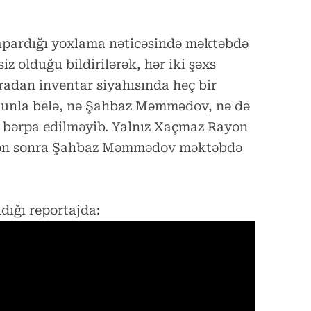
apardığı yoxlama nəticəsində məktəbdə
z olduğu bildirilərək, hər iki şəxs
radan inventar siyahısında heç bir
ununla belə, nə Şahbaz Məmmədov, nə də
 bərpa edilməyib. Yalnız Xaçmaz Rayon
dən sonra Şahbaz Məmmədov məktəbdə
adığı reportajda: