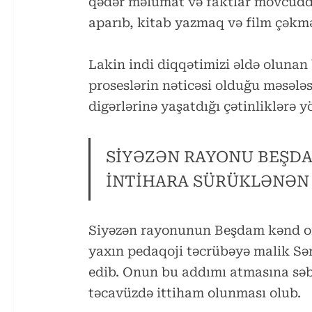
qədər məlumat və faktlar mövcuddu
aparıb, kitab yazmaq və film çək
Lakin indi diqqətimizi əldə oluna
proseslərin nəticəsi olduğu məsələs
digərlərinə yaşatdığı çətinliklərə y
SİYƏZƏN RAYONU BEŞDA
İNTİHARA SÜRÜKLƏNƏN
Siyəzən rayonunun Beşdam kənd ort
yaxın pedaqoji təcrübəyə malik Sər
edib. Onun bu addımı atmasına səbəb
təcavüzdə ittiham olunması olub.