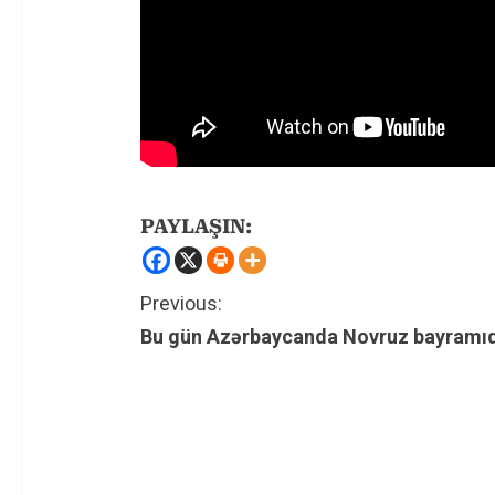
PAYLAŞIN:
C
Previous:
Bu gün Azərbaycanda Novruz bayramıd
o
n
t
i