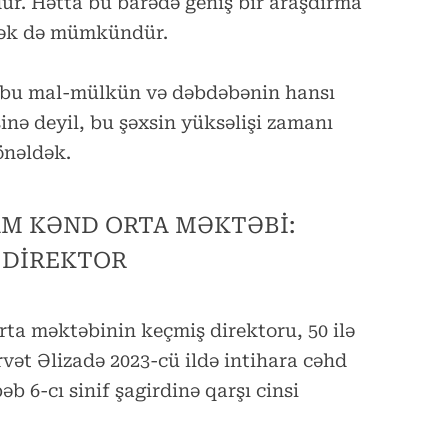
r. Hətta bu barədə geniş bir araşdırma
mək də mümkündür.
n bu mal-mülkün və dəbdəbənin hansı
inə deyil, bu şəxsin yüksəlişi zamanı
önəldək.
M KƏND ORTA MƏKTƏBİ:
 DİREKTOR
a məktəbinin keçmiş direktoru, 50 ilə
vət Əlizadə 2023-cü ildə intihara cəhd
 6-cı sinif şagirdinə qarşı cinsi