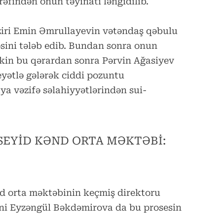
rəfindən onun təyinatı ləngidilib.
iri Emin Əmrullayevin vətəndaş qəbulu
sini tələb edib. Bundan sonra onun
Lakin bu qərardan sonra Pərvin Ağasiyev
yətlə gələrək ciddi pozuntu
a vəzifə səlahiyyətlərindən sui-
EYİD KƏND ORTA MƏKTƏBİ:
 orta məktəbinin keçmiş direktoru
 Eyzəngül Bəkdəmirova da bu prosesin