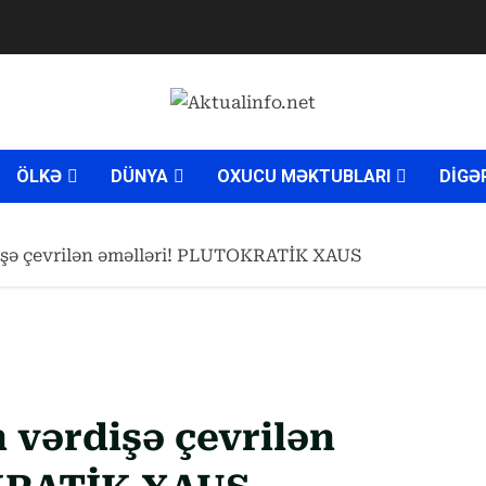
ÖLKƏ
DÜNYA
OXUCU MƏKTUBLARI
DİGƏ
işə çevrilən əməlləri! PLUTOKRATİK XAUS
 vərdişə çevrilən