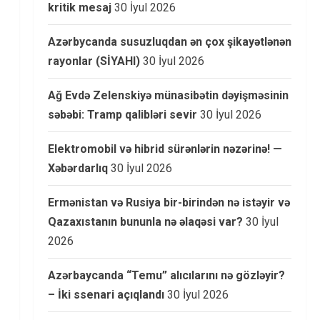
kritik mesaj
30 İyul 2026
Azərbycanda susuzluqdan ən çox şikayətlənən
rayonlar (SİYAHI)
30 İyul 2026
Ağ Evdə Zelenskiyə münasibətin dəyişməsinin
səbəbi: Tramp qalibləri sevir
30 İyul 2026
Elektromobil və hibrid sürənlərin nəzərinə! —
Xəbərdarlıq
30 İyul 2026
Ermənistan və Rusiya bir-birindən nə istəyir və
Qazaxıstanın bununla nə əlaqəsi var?
30 İyul
2026
Azərbaycanda “Temu” alıcılarını nə gözləyir?
– İki ssenari açıqlandı
30 İyul 2026