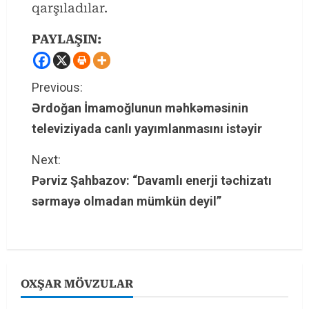
qarşıladılar.
PAYLAŞIN:
C
Previous:
Ərdoğan İmamoğlunun məhkəməsinin
o
televiziyada canlı yayımlanmasını istəyir
n
Next:
t
Pərviz Şahbazov: “Davamlı enerji təchizatı
sərmayə olmadan mümkün deyil”
i
n
u
OXŞAR MÖVZULAR
e