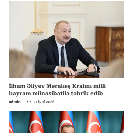
R
e
a
d
i
n
g
İlham Əliyev Mərakeş Kralını milli
bayram münasibətilə təbrik edib
admin
30 İyul 2026