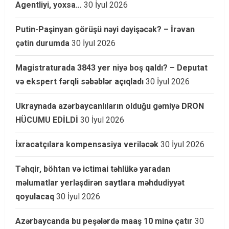
Agentliyi, yoxsa…
30 İyul 2026
Putin-Paşinyan görüşü nəyi dəyişəcək? – İrəvan
çətin durumda
30 İyul 2026
Magistraturada 3843 yer niyə boş qaldı? – Deputat
və ekspert fərqli səbəblər açıqladı
30 İyul 2026
Ukraynada azərbaycanlıların olduğu gəmiyə DRON
HÜCUMU EDİLDİ
30 İyul 2026
İxracatçılara kompensasiya veriləcək
30 İyul 2026
Təhqir, böhtan və ictimai təhlükə yaradan
məlumatlar yerləşdirən saytlara məhdudiyyət
qoyulacaq
30 İyul 2026
Azərbaycanda bu peşələrdə maaş 10 minə çatır
30