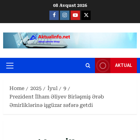
Skip
08 Avqust 2026
to
Facebook
Instagram
Youtube
X
content
AKTUAL
Primary
Menu
Home
2025
İyul
9
Prezident İlham Əliyev Birləşmiş Ərəb
Əmirliklərinə işgüzar səfərə getdi