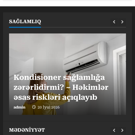
SAĞLAMLIQ
G
Kondisioner sağlamlığa
h
zərərlidirmi? – Həkimlər
əsas riskləri açıqlayıb
t
admin
20 İyul 2026
a
MƏDƏNİYYƏT