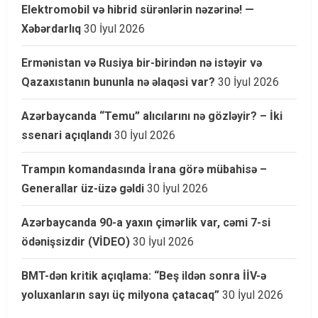
Elektromobil və hibrid sürənlərin nəzərinə! —
Xəbərdarlıq
30 İyul 2026
Ermənistan və Rusiya bir-birindən nə istəyir və
Qazaxıstanın bununla nə əlaqəsi var?
30 İyul 2026
Azərbaycanda “Temu” alıcılarını nə gözləyir? – İki
ssenari açıqlandı
30 İyul 2026
Trampın komandasında İrana görə mübahisə –
Generallar üz-üzə gəldi
30 İyul 2026
Azərbaycanda 90-a yaxın çimərlik var, cəmi 7-si
ödənişsizdir (VİDEO)
30 İyul 2026
BMT-dən kritik açıqlama: “Beş ildən sonra İİV-ə
yoluxanların sayı üç milyona çatacaq”
30 İyul 2026