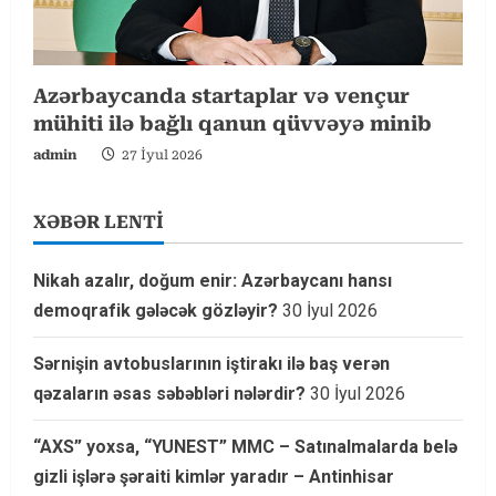
Azərbaycanda startaplar və vençur
mühiti ilə bağlı qanun qüvvəyə minib
admin
27 İyul 2026
XƏBƏR LENTİ
Nikah azalır, doğum enir: Azərbaycanı hansı
demoqrafik gələcək gözləyir?
30 İyul 2026
Sərnişin avtobuslarının iştirakı ilə baş verən
qəzaların əsas səbəbləri nələrdir?
30 İyul 2026
“AXS” yoxsa, “YUNEST” MMC – Satınalmalarda belə
gizli işlərə şəraiti kimlər yaradır – Antinhisar