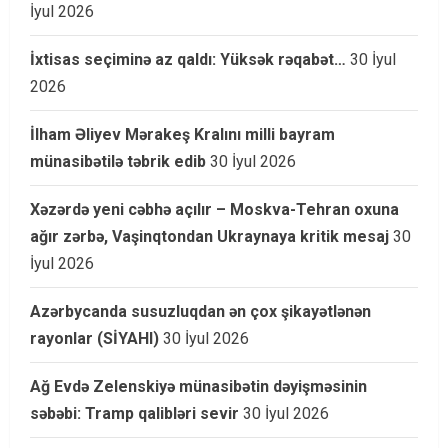
İyul 2026
İxtisas seçiminə az qaldı: Yüksək rəqabət…
30 İyul
2026
İlham Əliyev Mərakeş Kralını milli bayram
münasibətilə təbrik edib
30 İyul 2026
Xəzərdə yeni cəbhə açılır – Moskva-Tehran oxuna
ağır zərbə, Vaşinqtondan Ukraynaya kritik mesaj
30
İyul 2026
Azərbycanda susuzluqdan ən çox şikayətlənən
rayonlar (SİYAHI)
30 İyul 2026
Ağ Evdə Zelenskiyə münasibətin dəyişməsinin
səbəbi: Tramp qalibləri sevir
30 İyul 2026