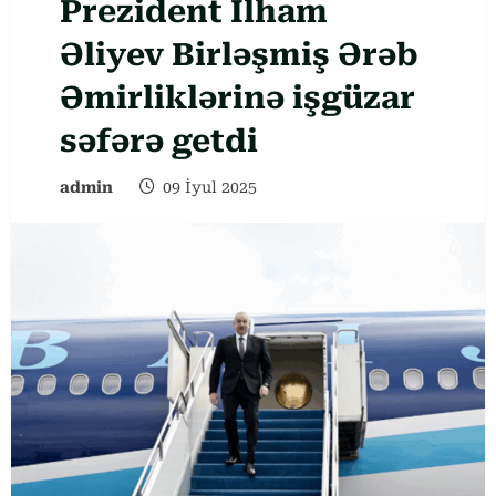
Prezident İlham
Əliyev Birləşmiş Ərəb
Əmirliklərinə işgüzar
səfərə getdi
admin
09 İyul 2025