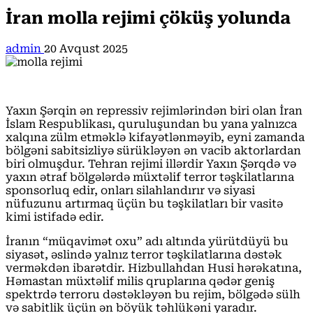
İran molla rejimi çöküş yolunda
admin
20 Avqust 2025
Yaxın Şərqin ən repressiv rejimlərindən biri olan İran
İslam Respublikası, quruluşundan bu yana yalnızca
xalqına zülm etməklə kifayətlənməyib, eyni zamanda
bölgəni sabitsizliyə sürükləyən ən vacib aktorlardan
biri olmuşdur. Tehran rejimi illərdir Yaxın Şərqdə və
yaxın ətraf bölgələrdə müxtəlif terror təşkilatlarına
sponsorluq edir, onları silahlandırır və siyasi
nüfuzunu artırmaq üçün bu təşkilatları bir vasitə
kimi istifadə edir.
İranın “müqavimət oxu” adı altında yürüt­düyü bu
siyasət, əslində yalnız terror təşkilatlarına dəstək
verməkdən ibarətdir. Hizbullahdan Husi hərəkatına,
Həmastan müxtəlif milis qruplarına qədər geniş
spektrdə terroru dəstəkləyən bu rejim, bölgədə sülh
və sabitlik üçün ən böyük təhlükəni yaradır.