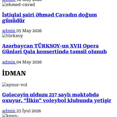
İstiqlal şairi Əhməd Cavadın doğum
günüdür
admin
05 May 2026
Azərbaycan TÜRKSOY-un XVII Opera
Günləri Qala konsertində təmsil olunub
admin
04 May 2026
İDMAN
Gələcəyin ulduzu 217 saylı məktəbdə
oxuyur, “İlkin” voleybol klubunda yetişir
admin
23 İyul 2026