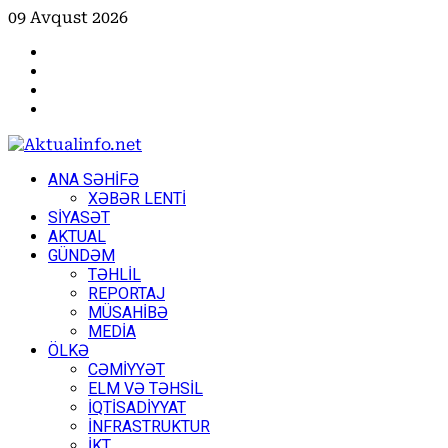
Skip
09 Avqust 2026
to
Facebook
content
Instagram
Youtube
X
Primary
ANA SƏHİFƏ
Menu
XƏBƏR LENTİ
SİYASƏT
AKTUAL
GÜNDƏM
TƏHLİL
REPORTAJ
MÜSAHİBƏ
MEDİA
ÖLKƏ
CƏMİYYƏT
ELM VƏ TƏHSİL
İQTİSADİYYAT
İNFRASTRUKTUR
İKT