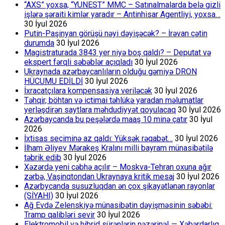
“AXS” yoxsa, “YUNEST” MMC – Satınalmalarda belə gizli
işlərə şəraiti kimlər yaradır – Antinhisar Agentliyi, yoxsa…
30 İyul 2026
Putin-Paşinyan görüşü nəyi dəyişəcək? – İrəvan çətin
durumda
30 İyul 2026
Magistraturada 3843 yer niyə boş qaldı? – Deputat və
ekspert fərqli səbəblər açıqladı
30 İyul 2026
Ukraynada azərbaycanlıların olduğu gəmiyə DRON
HÜCUMU EDİLDİ
30 İyul 2026
İxracatçılara kompensasiya veriləcək
30 İyul 2026
Təhqir, böhtan və ictimai təhlükə yaradan məlumatlar
yerləşdirən saytlara məhdudiyyət qoyulacaq
30 İyul 2026
Azərbaycanda bu peşələrdə maaş 10 minə çatır
30 İyul
2026
İxtisas seçiminə az qaldı: Yüksək rəqabət…
30 İyul 2026
İlham Əliyev Mərakeş Kralını milli bayram münasibətilə
təbrik edib
30 İyul 2026
Xəzərdə yeni cəbhə açılır – Moskva-Tehran oxuna ağır
zərbə, Vaşinqtondan Ukraynaya kritik mesaj
30 İyul 2026
Azərbycanda susuzluqdan ən çox şikayətlənən rayonlar
(SİYAHI)
30 İyul 2026
Ağ Evdə Zelenskiyə münasibətin dəyişməsinin səbəbi:
Tramp qalibləri sevir
30 İyul 2026
Elektromobil və hibrid sürənlərin nəzərinə! — Xəbərdarlıq