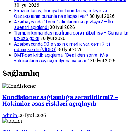
30 İyul 2026
Ermənistan və Rusiya bir-birindən nə istəyir və
Qazaxıstanın bununla nə əlaqəsi var?
30 İyul 2026
Azərbaycanda “Temu” alıcılarını nə gözləyir? – İki
ssenari açıqlandı
30 İyul 2026
Trampın komandasında İrana görə mübahisə – Generallar
üz-üzə gəldi
30 İyul 2026
Azərbaycanda 90-a yaxın çimərlik var, cəmi 7-si
ödənişsizdir (VİDEO)
30 İyul 2026
BMT-dən kritik açıqlama: “Beş ildən sonra İİV-ə
yoluxanların sayı üç milyona çatacaq”
30 İyul 2026
Sağlamlıq
Kondisioner sağlamlığa zərərlidirmi? –
Həkimlər əsas riskləri açıqlayıb
admin
20 İyul 2026