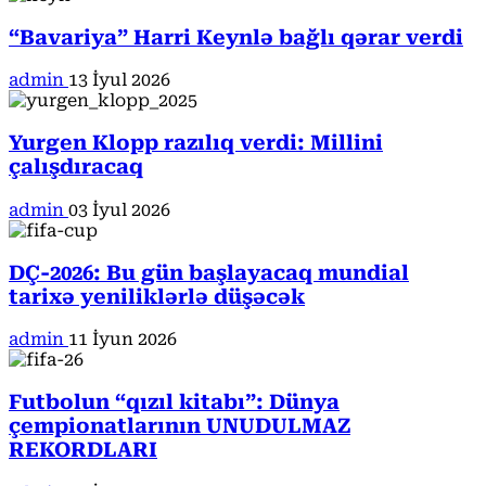
“Bavariya” Harri Keynlə bağlı qərar verdi
admin
13 İyul 2026
Yurgen Klopp razılıq verdi: Millini
çalışdıracaq
admin
03 İyul 2026
DÇ-2026: Bu gün başlayacaq mundial
tarixə yeniliklərlə düşəcək
admin
11 İyun 2026
Futbolun “qızıl kitabı”: Dünya
çempionatlarının UNUDULMAZ
REKORDLARI