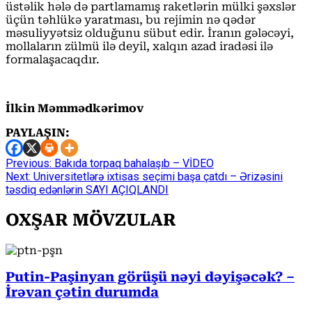
üstəlik hələ də partlamamış raketlərin mülki şəxslər
üçün təhlükə yaratması, bu rejimin nə qədər
məsuliyyətsiz olduğunu sübut edir. İranın gələcəyi,
mollaların zülmü ilə deyil, xalqın azad iradəsi ilə
formalaşacaqdır.
İlkin Məmmədkərimov
PAYLAŞIN:
Continue
Previous:
Bakıda torpaq bahalaşıb – VİDEO
Next:
Universitetlərə ixtisas seçimi başa çatdı – Ərizəsini
Reading
təsdiq edənlərin SAYI AÇIQLANDI
OXŞAR MÖVZULAR
Putin-Paşinyan görüşü nəyi dəyişəcək? –
İrəvan çətin durumda