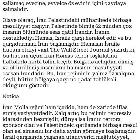
sallamaq əvəzinə, əvvəlcə öz evinin içini qaydaya
salmalıdır.
Əlavə olaraq, İran Fələstindəki müharibədə birbaşa
məsuliyyət daşıyır. Fələstində ölmüş 62 mindən çox
insanın ölümündə əsas qatil İrandır. İranın
dəstəklədiyi Həmas, İsrailə qarşı hərəkət edir və bu
qarşıdurmanı İran başlamışdır. Həmasın İsrailə
hücum etdiyi vaxt The Wall Street Journal yazırdı ki,
bu hücum üçün İran Həmas terror təşkilatına
həftələrlə hərbi təlim keçib. Bölgədə aclıqdan ölmüş
və öldürülmüş insanların hamısının məsuliyyəti
əsasən İrandadır. Bu, İran rejiminin yalnız öz xalqına
deyil, bütün bölgəyə qarşı nə qədər təhlükəli
olduğunu göstərir.
Nəticə
İran Molla rejimi həm içəridə, həm də xaricdə iflas
etmiş vəziyyətdədir. Xalq artıq bu rejimin repressiv
idarəsindən bezmişdir, dünya isə İranın terrora
sponsor olan və Fələstindəki qətliamda birbaşa məsul
olan əsl simasını bir daha aydın görməyə başlamışdır.
İsrail qarşısında yaşanan utancverici məğlubiyyət,