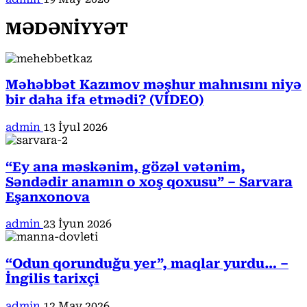
MƏDƏNİYYƏT
Məhəbbət Kazımov məşhur mahnısını niyə
bir daha ifa etmədi? (VİDEO)
admin
13 İyul 2026
“Ey ana məskənim, gözəl vətənim,
Səndədir anamın o xoş qoxusu” – Sarvara
Eşanxonova
admin
23 İyun 2026
“Odun qorunduğu yer”, maqlar yurdu… –
İngilis tarixçi
admin
12 May 2026