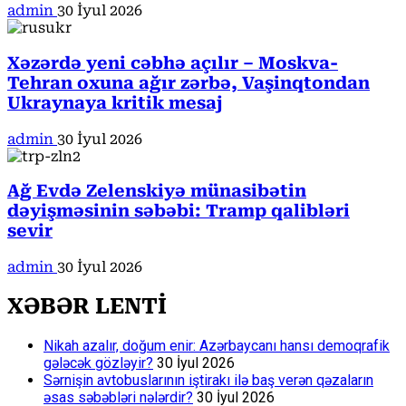
admin
30 İyul 2026
Xəzərdə yeni cəbhə açılır – Moskva-
Tehran oxuna ağır zərbə, Vaşinqtondan
Ukraynaya kritik mesaj
admin
30 İyul 2026
Ağ Evdə Zelenskiyə münasibətin
dəyişməsinin səbəbi: Tramp qalibləri
sevir
admin
30 İyul 2026
XƏBƏR LENTİ
Nikah azalır, doğum enir: Azərbaycanı hansı demoqrafik
gələcək gözləyir?
30 İyul 2026
Sərnişin avtobuslarının iştirakı ilə baş verən qəzaların
əsas səbəbləri nələrdir?
30 İyul 2026