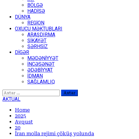
BÖLGƏ
HADİSƏ
DÜNYA
REGİON
OXUCU MƏKTUBLARI
ARAŞDIRMA
ŞİKAYƏT
ŞƏRHSİZ
DİGƏR
MƏDƏNİYYƏT
İNCƏSƏNƏT
ƏDƏBİYYAT
İDMAN
SAĞLAMLIQ
Axtarış:
AKTUAL
Home
2025
Avqust
20
İran molla rejimi çöküş yolunda