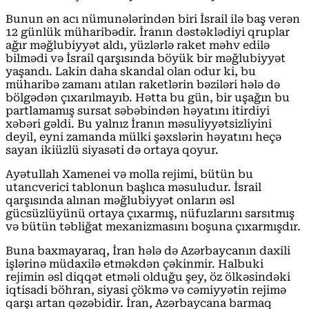
Bunun ən acı nümunələrindən biri İsrail ilə baş verən
12 günlük müharibədir. İranın dəstəklədiyi qruplar
ağır məğlubiyyət aldı, yüzlərlə raket məhv edilə
bilmədi və İsrail qarşısında böyük bir məğlubiyyət
yaşandı. Lakin daha skandal olan odur ki, bu
müharibə zamanı atılan raketlərin bəziləri hələ də
bölgədən çıxarılmayıb. Hətta bu gün, bir uşağın bu
partlamamış sursat səbəbindən həyatını itirdiyi
xəbəri gəldi. Bu yalnız İranın məsuliyyətsizliyini
deyil, eyni zamanda mülki şəxslərin həyatını heçə
sayan ikiüzlü siyasəti də ortaya qoyur.
Ayətullah Xamenei və molla rejimi, bütün bu
utancverici tablo­nun başlıca məsuludur. İsrail
qarşısında alınan məğlubiyyət onların əsl
gücsüzlüyünü ortaya çıxarmış, nüfuzlarını sarsıtmış
və bütün təbliğat mexanizmasını boşuna çıxarmışdır.
Buna baxmayaraq, İran hələ də Azərbaycanın daxili
işlərinə müdaxilə etməkdən çəkinmir. Halbuki
rejimin əsl diqqət etməli olduğu şey, öz ölkəsindəki
iqtisadi böhran, siyasi çökmə və cəmiyyətin rejimə
qarşı artan qəzəbidir. İran, Azərbaycana barmaq