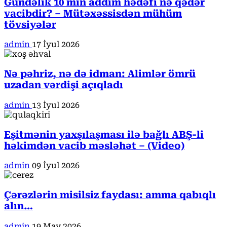
Gündəlik 10 min addım hədəfi nə qədər
vacibdir? – Mütəxəssisdən mühüm
tövsiyələr
admin
17 İyul 2026
Nə pəhriz, nə də idman: Alimlər ömrü
uzadan vərdişi açıqladı
admin
13 İyul 2026
Eşitmənin yaxşılaşması ilə bağlı ABŞ-li
həkimdən vacib məsləhət – (Video)
admin
09 İyul 2026
Çərəzlərin misilsiz faydası: amma qabıqlı
alın…
admin
19 May 2026