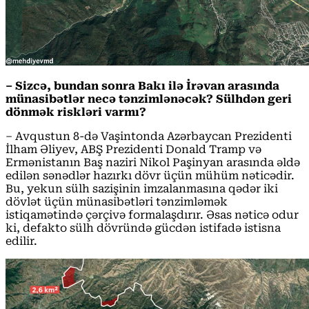
– Sizcə, bundan sonra Bakı ilə İrəvan arasında
münasibətlər necə tənzimlənəcək? Sülhdən geri
dönmək riskləri varmı?
– Avqustun 8-də Vaşintonda Azərbaycan Prezidenti
İlham Əliyev, ABŞ Prezidenti Donald Tramp və
Ermənistanın Baş naziri Nikol Paşinyan arasında əldə
edilən sənədlər hazırkı dövr üçün mühüm nəticədir.
Bu, yekun sülh sazişinin imzalanmasına qədər iki
dövlət üçün münasibətləri tənzimləmək
istiqamətində çərçivə formalaşdırır. Əsas nəticə odur
ki, defakto sülh dövründə gücdən istifadə istisna
edilir.