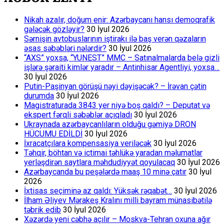
Nikah azalır, doğum enir: Azərbaycanı hansı demoqrafik
gələcək gözləyir?
30 İyul 2026
Sərnişin avtobuslarının iştirakı ilə baş verən qəzaların
əsas səbəbləri nələrdir?
30 İyul 2026
“AXS” yoxsa, “YUNEST” MMC – Satınalmalarda belə gizli
işlərə şəraiti kimlər yaradır – Antinhisar Agentliyi, yoxsa…
30 İyul 2026
Putin-Paşinyan görüşü nəyi dəyişəcək? – İrəvan çətin
durumda
30 İyul 2026
Magistraturada 3843 yer niyə boş qaldı? – Deputat və
ekspert fərqli səbəblər açıqladı
30 İyul 2026
Ukraynada azərbaycanlıların olduğu gəmiyə DRON
HÜCUMU EDİLDİ
30 İyul 2026
İxracatçılara kompensasiya veriləcək
30 İyul 2026
Təhqir, böhtan və ictimai təhlükə yaradan məlumatlar
yerləşdirən saytlara məhdudiyyət qoyulacaq
30 İyul 2026
Azərbaycanda bu peşələrdə maaş 10 minə çatır
30 İyul
2026
İxtisas seçiminə az qaldı: Yüksək rəqabət…
30 İyul 2026
İlham Əliyev Mərakeş Kralını milli bayram münasibətilə
təbrik edib
30 İyul 2026
Xəzərdə yeni cəbhə açılır – Moskva-Tehran oxuna ağır