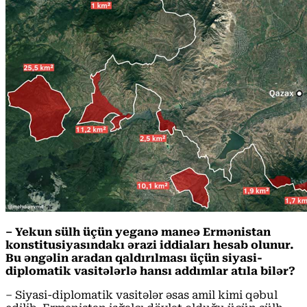
– Yekun sülh üçün yeganə maneə Ermənistan
konstitusiyasındakı ərazi iddiaları hesab olunur.
Bu əngəlin aradan qaldırılması üçün siyasi-
diplomatik vasitələrlə hansı addımlar atıla bilər?
– Siyasi-diplomatik vasitələr əsas amil kimi qəbul