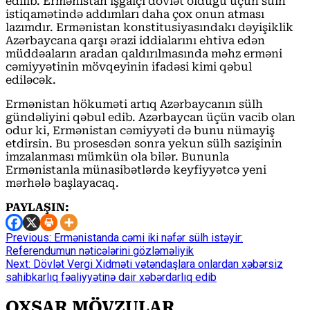
edilib. Ermənistan işğalçı dövlət olduğu üçün sülh
istiqamətində addımları daha çox onun atması
lazımdır. Ermənistan konstitusiyasındakı dəyişiklik
Azərbaycana qarşı ərazi iddialarını ehtiva edən
müddəaların aradan qaldırılmasında məhz erməni
cəmiyyətinin mövqeyinin ifadəsi kimi qəbul
ediləcək.
Ermənistan hökuməti artıq Azərbaycanın sülh
gündəliyini qəbul edib. Azərbaycan üçün vacib olan
odur ki, Ermənistan cəmiyyəti də bunu nümayiş
etdirsin. Bu prosesdən sonra yekun sülh sazişinin
imzalanması mümkün ola bilər. Bununla
Ermənistanla münasibətlərdə keyfiyyətcə yeni
mərhələ başlayacaq.
PAYLAŞIN:
Continue
Previous:
Ermənistanda cəmi iki nəfər sülh istəyir:
Referendumun nəticələrini gözləməliyik
Reading
Next:
Dövlət Vergi Xidməti vətəndaşlara onlardan xəbərsiz
sahibkarlıq fəaliyyətinə dair xəbərdarlıq edib
OXŞAR MÖVZULAR