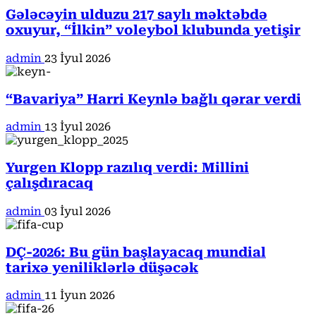
Gələcəyin ulduzu 217 saylı məktəbdə
oxuyur, “İlkin” voleybol klubunda yetişir
admin
23 İyul 2026
“Bavariya” Harri Keynlə bağlı qərar verdi
admin
13 İyul 2026
Yurgen Klopp razılıq verdi: Millini
çalışdıracaq
admin
03 İyul 2026
DÇ-2026: Bu gün başlayacaq mundial
tarixə yeniliklərlə düşəcək
admin
11 İyun 2026