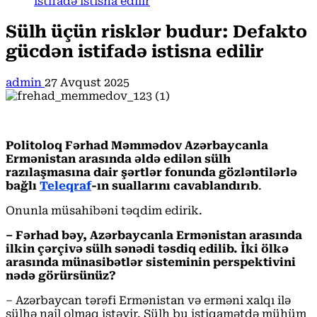
istifadə istisna edilir
Sülh üçün risklər budur: Defakto
gücdən istifadə istisna edilir
admin
27 Avqust 2025
Politoloq Fərhad Məmmədov Azərbaycanla
Ermənistan arasında əldə edilən sülh
razılaşmasına dair şərtlər fonunda gözləntilərlə
bağlı
Teleqraf
-ın suallarını cavablandırıb
.
Onunla müsahibəni təqdim edirik.
– Fərhad bəy, Azərbaycanla Ermənistan arasında
ilkin çərçivə sülh sənədi təsdiq edilib. İki ölkə
arasında münasibətlər sisteminin perspektivini
nədə görürsünüz?
– Azərbaycan tərəfi Ermənistan və erməni xalqı ilə
sülhə nail olmaq istəyir. Sülh bu istiqamətdə mühüm