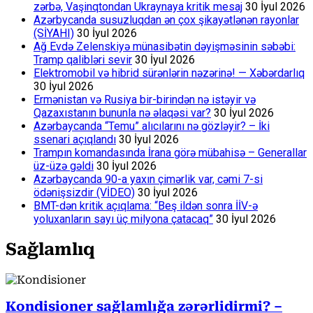
zərbə, Vaşinqtondan Ukraynaya kritik mesaj
30 İyul 2026
Azərbycanda susuzluqdan ən çox şikayətlənən rayonlar
(SİYAHI)
30 İyul 2026
Ağ Evdə Zelenskiyə münasibətin dəyişməsinin səbəbi:
Tramp qalibləri sevir
30 İyul 2026
Elektromobil və hibrid sürənlərin nəzərinə! — Xəbərdarlıq
30 İyul 2026
Ermənistan və Rusiya bir-birindən nə istəyir və
Qazaxıstanın bununla nə əlaqəsi var?
30 İyul 2026
Azərbaycanda “Temu” alıcılarını nə gözləyir? – İki
ssenari açıqlandı
30 İyul 2026
Trampın komandasında İrana görə mübahisə – Generallar
üz-üzə gəldi
30 İyul 2026
Azərbaycanda 90-a yaxın çimərlik var, cəmi 7-si
ödənişsizdir (VİDEO)
30 İyul 2026
BMT-dən kritik açıqlama: “Beş ildən sonra İİV-ə
yoluxanların sayı üç milyona çatacaq”
30 İyul 2026
Sağlamlıq
Kondisioner sağlamlığa zərərlidirmi? –