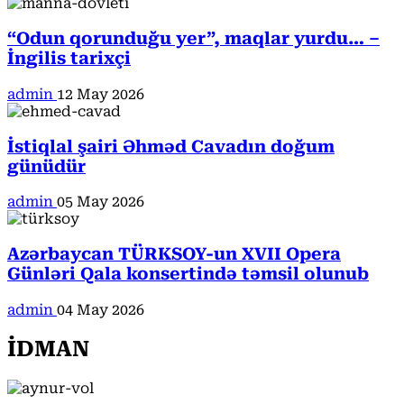
“Odun qorunduğu yer”, maqlar yurdu… –
İngilis tarixçi
admin
12 May 2026
İstiqlal şairi Əhməd Cavadın doğum
günüdür
admin
05 May 2026
Azərbaycan TÜRKSOY-un XVII Opera
Günləri Qala konsertində təmsil olunub
admin
04 May 2026
İDMAN