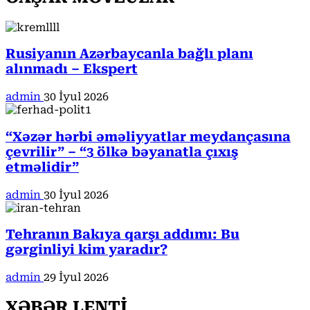
Rusiyanın Azərbaycanla bağlı planı
alınmadı – Ekspert
admin
30 İyul 2026
“Xəzər hərbi əməliyyatlar meydançasına
çevrilir” – “3 ölkə bəyanatla çıxış
etməlidir”
admin
30 İyul 2026
Tehranın Bakıya qarşı addımı: Bu
gərginliyi kim yaradır?
admin
29 İyul 2026
XƏBƏR LENTİ