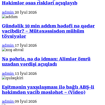
Həkimlər əsas riskləri açıqlayıb
admin
20 İyul 2026
Gündəlik 10 min addım hədəfi nə qədər
vacibdir? – Mütəxəssisdən mühüm
tövsiyələr
admin
17 İyul 2026
Nə pəhriz, nə də idman: Alimlər ömrü
uzadan vərdişi açıqladı
admin
13 İyul 2026
Eşitmənin yaxşılaşması ilə bağlı ABŞ-li
həkimdən vacib məsləhət – (Video)
admin
09 İyul 2026