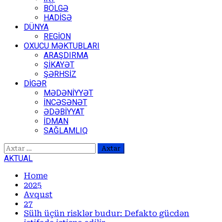
BÖLGƏ
HADİSƏ
DÜNYA
REGİON
OXUCU MƏKTUBLARI
ARAŞDIRMA
ŞİKAYƏT
ŞƏRHSİZ
DİGƏR
MƏDƏNİYYƏT
İNCƏSƏNƏT
ƏDƏBİYYAT
İDMAN
SAĞLAMLIQ
Axtarış:
AKTUAL
Home
2025
Avqust
27
Sülh üçün risklər budur: Defakto gücdən