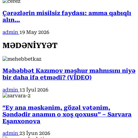
Çərəzlərin misilsiz faydası: amma qabıqlı
alın…
admin
19 May 2026
MƏDƏNİYYƏT
Məhəbbət Kazımov məşhur mahnısını niyə
bir daha ifa etmədi? (VİDEO)
admin
13 İyul 2026
“Ey ana məskənim, gözəl vətənim,
Səndədir anamın o xoş qoxusu” – Sarvara
Eşanxonova
admin
23 İyun 2026