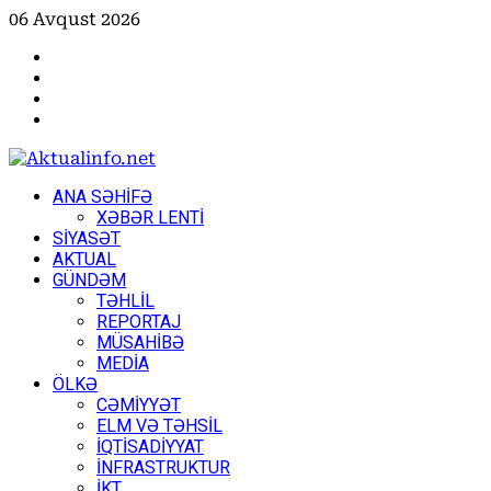
Skip
06 Avqust 2026
to
Facebook
content
Instagram
Youtube
X
Primary
ANA SƏHİFƏ
Menu
XƏBƏR LENTİ
SİYASƏT
AKTUAL
GÜNDƏM
TƏHLİL
REPORTAJ
MÜSAHİBƏ
MEDİA
ÖLKƏ
CƏMİYYƏT
ELM VƏ TƏHSİL
İQTİSADİYYAT
İNFRASTRUKTUR
İKT