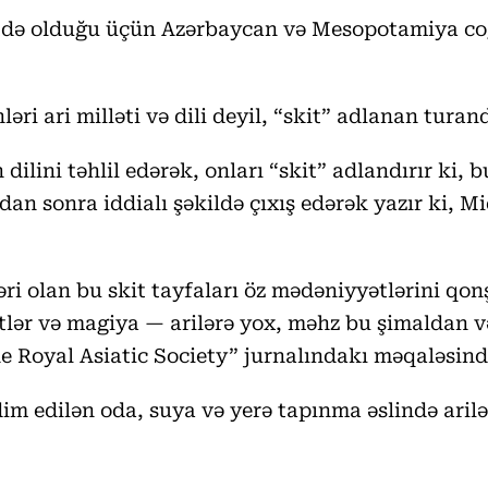
ətdə olduğu üçün Azərbaycan və Mesopotamiya coğr
ri ari milləti və dili deyil, “skit” adlanan turand
 dilini təhlil edərək, onları “skit” adlandırır ki
andan sonra iddialı şəkildə çıxış edərək yazır ki,
ri olan bu skit tayfaları öz mədəniyyətlərini qon
lər və magiya — arilərə yox, məhz bu şimaldan v
he Royal Asiatic Society” jurnalındakı məqaləsind
im edilən oda, suya və yerə tapınma əslində arilərə