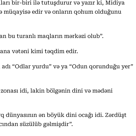
rı bir-biri ilə tutuşdurur və yazır ki, Midiya
i ilə müqayisə edir və onların qohum olduğunu
an bu turanlı maqların mərkəzi olub”.
 ana vətəni kimi təqdim edir.
bu adı “Odlar yurdu” və ya “Odun qorunduğu yer”
zonası idi, lakin bölgənin dini və mədəni
rq dünyasının ən böyük dini ocağı idi. Zərdüşt
cından süzülüb gəlmişdir”.