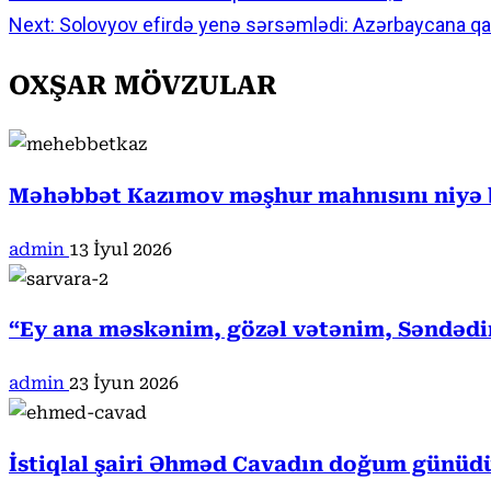
Next:
Solovyov efirdə yenə sərsəmlədi: Azərbaycana qar
Reading
OXŞAR MÖVZULAR
Məhəbbət Kazımov məşhur mahnısını niyə b
admin
13 İyul 2026
“Ey ana məskənim, gözəl vətənim, Səndədi
admin
23 İyun 2026
İstiqlal şairi Əhməd Cavadın doğum günüd