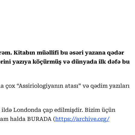
əm. Kitabın müəllifi bu əsəri yazana qədər
ərini yazıya köçürmüş və dünyada ilk dəfə bu
a çox “Assiriologiyanın atası” və qədim yazıları
 ildə Londonda çap edilmişdir. Bizim üçün
ı tam halda BURADA (
https://archive.org/