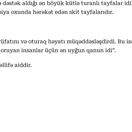
dəstək aldığı ən böyük kütlə turanlı tayfalar idi”
iya oxunda hərəkət edən skit tayfalarıdır.
rrüfatını və oturaq həyatı müqəddəsləşdirdi. Bu 
 qoruyan insanlar üçün ən uyğun qanun idi”.
lifə aiddir.