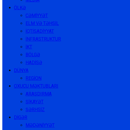
ÖLKƏ
CƏMİYYƏT
ELM VƏ TƏHSİL
İQTİSADİYYAT
İNFRASTRUKTUR
İKT
BÖLGƏ
HADİSƏ
DÜNYA
REGİON
OXUCU MƏKTUBLARI
ARAŞDIRMA
ŞİKAYƏT
ŞƏRHSİZ
DİGƏR
MƏDƏNİYYƏT