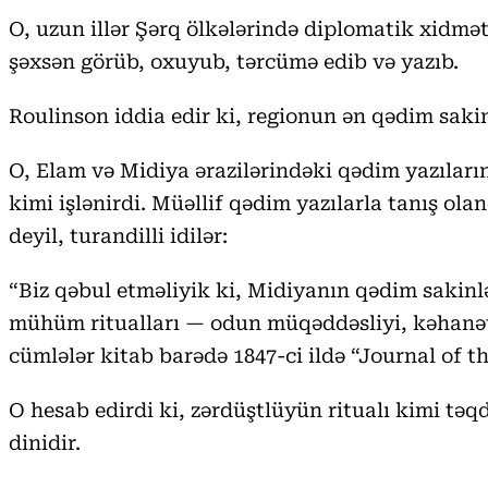
O, uzun illər Şərq ölkələrində diplomatik xidm
şəxsən görüb, oxuyub, tərcümə edib və yazıb.
Roulinson iddia edir ki, regionun ən qədim sakinlə
O, Elam və Midiya ərazilərindəki qədim yazıların
kimi işlənirdi. Müəllif qədim yazılarla tanış ol
deyil, turandilli idilər:
“Biz qəbul etməliyik ki, Midiyanın qədim sakinlə
mühüm ritualları — odun müqəddəsliyi, kəhanət
cümlələr kitab barədə 1847-ci ildə “Journal of t
O hesab edirdi ki, zərdüştlüyün ritualı kimi təqd
dinidir.