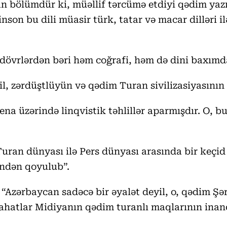
n bölümdür ki, müəllif tərcümə etdiyi qədim yazıla
linson bu dili müasir türk, tatar və macar dillər
 dövrlərdən bəri həm coğrafi, həm də dini baxımd
il, zərdüştlüyün və qədim Turan sivilizasiyasının
na üzərində linqvistik təhlillər aparmışdır. O, 
uran dünyası ilə Pers dünyası arasında bir keçid 
indən qoyulub”.
“Azərbaycan sadəcə bir əyalət deyil, o, qədim Şə
slahatlar Midiyanın qədim turanlı maqlarının inan