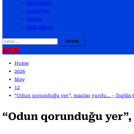
İNCƏSƏNƏT
ƏDƏBİYYAT
İDMAN
SAĞLAMLIQ
Axtarış:
AKTUAL
Home
2026
May
12
“Odun qorunduğu yer”, maqlar yurdu… – İngilis t
“Odun qorunduğu yer”, m