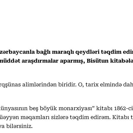
ərbaycanla bağlı maraqlı qeydləri təqdim edir
 müddət araşdırmalar aparmış, Bisütun kitabəl
rqşünas alimlərindən biridir. O, tarix elmində dah
dünyasının beş böyük monarxiyası” kitabı 1862-ci
a müəyyən məqamları sizlərə təqdim edirəm. Kitab
a bilərsiniz.