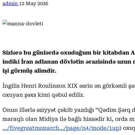
admin
12 May 2026
Sizlərə bu günlərdə oxuduğum bir kitabdan Az
indiki İran adlanan dövlətin ərazisində uzun
işi görmüş alimdir.
İngilis Henri Roulinson XIX əsrin ən görkəmli şə
oxuyan şəxs kimi qəbul edilir.
Onun illərlə əziyyət çəkib yazdığı “Qədim Şərq 
maraqlı olan Midiya ilə bağlı hissədir ki, ord
…/fivegreatmonarch…/page/n4/mode/1up
) oxuy