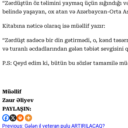
“Zərdüştün öz təlimini yaymaq üçün sığındığı və 
belində yaşayan, ox atan və Azərbaycan-Orta As
Kitabına nəticə olaraq isə müəllif yazır:
“Zərdüşt sadəcə bir din gətirmədi, o, kənd təsə
və turanlı əcdadlarından gələn təbiət sevgisini
P.S: Qeyd edim ki, bütün bu sözlər tamamilə müəl
Müəllif
Zaur Əliyev
PAYLAŞIN:
Previous:
Gələn il veteran pulu ARTIRILACAQ?
Continue