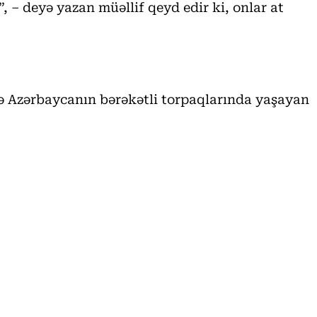
, – deyə yazan müəllif qeyd edir ki, onlar at
isə Azərbaycanın bərəkətli torpaqlarında yaşayan