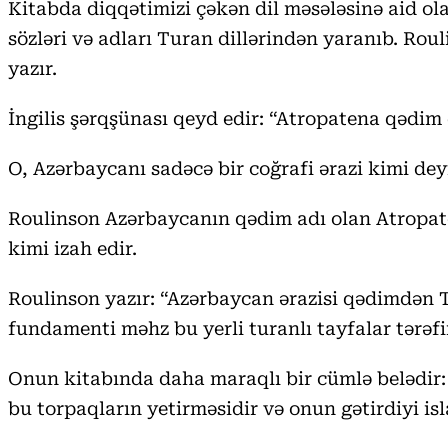
Kitabda diqqətimizi çəkən dil məsələsinə aid ola
sözləri və adları Turan dillərindən yaranıb. Rou
yazır.
İngilis şərqşünası qeyd edir: “Atropatena qədim
O, Azərbaycanı sadəcə bir coğrafi ərazi kimi dey
Roulinson Azərbaycanın qədim adı olan Atropate
kimi izah edir.
Roulinson yazır: “Azərbaycan ərazisi qədimdən T
fundamenti məhz bu yerli turanlı tayfalar tərəf
Onun kitabında daha maraqlı bir cümlə belədir: 
bu torpaqların yetirməsidir və onun gətirdiyi i