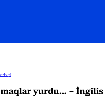
arixçi
aqlar yurdu… – İngilis 