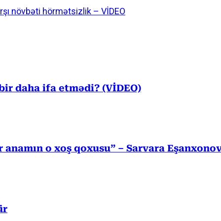
şı növbəti hörmətsizlik – VİDEO
ir daha ifa etmədi? (VİDEO)
r anamın o xoş qoxusu” – Sarvara Eşanxono
ür