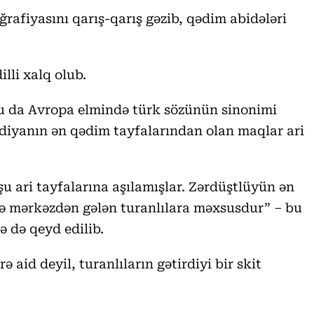
afiyasını qarış-qarış gəzib, qədim abidələri
illi xalq olub.
, bu da Avropa elmində türk sözünün sinonimi
 Midiyanın ən qədim tayfalarından olan maqlar ari
şu ari tayfalarına aşılamışlar. Zərdüştlüyün ən
ə mərkəzdən gələn turanlılara məxsusdur” – bu
ə də qeyd edilib.
 aid deyil, turanlıların gətirdiyi bir skit