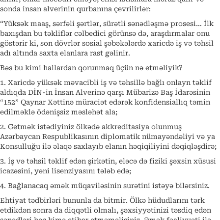
sonda insan alverinin qurbanına çevrilirlər:
“Yüksək maaş, sərfəli şərtlər, sürətli sənədləşmə prosesi… İlk
baxışdan bu təkliflər cəlbedici görünsə də, araşdırmalar onu
göstərir ki, son dövrlər sosial şəbəkələrdə xaricdə iş və təhsil
adı altında saxta elanlara rast gəlinir.
Bəs bu kimi hallardan qorunmaq üçün nə etməliyik?
1. Xaricdə yüksək məvacibli iş və təhsillə bağlı onlayn təklif
aldıqda DİN-in İnsan Alverinə qarşı Mübarizə Baş İdarəsinin
“152” Qaynar Xəttinə müraciət edərək konfidensiallıq təmin
edilməklə ödənişsiz məsləhət ala;
2. Getmək istədiyiniz ölkədə akkreditasiya olunmuş
Azərbaycan Respublikasının diplomatik nümayəndəliyi və ya
Konsulluğu ilə əlaqə saxlayıb elanın həqiqiliyini dəqiqləşdirə;
3. İş və təhsil təklif edən şirkətin, eləcə də fiziki şəxsin xüsusi
icazəsini, yəni lisenziyasını tələb edə;
4. Bağlanacaq əmək müqaviləsinin surətini istəyə bilərsiniz.
Ehtiyat tədbirləri bununla da bitmir. Ölkə hüdudlarını tərk
etdikdən sonra da diqqətli olmalı, şəxsiyyətinizi təsdiq edən
sənədləri heç kimə etibar etməməlisiniz. Əmək fəaliyyəti ilə