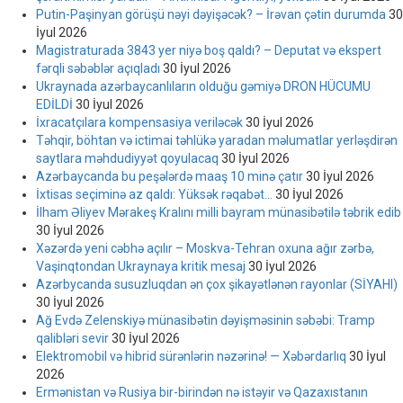
Putin-Paşinyan görüşü nəyi dəyişəcək? – İrəvan çətin durumda
30
İyul 2026
Magistraturada 3843 yer niyə boş qaldı? – Deputat və ekspert
fərqli səbəblər açıqladı
30 İyul 2026
Ukraynada azərbaycanlıların olduğu gəmiyə DRON HÜCUMU
EDİLDİ
30 İyul 2026
İxracatçılara kompensasiya veriləcək
30 İyul 2026
Təhqir, böhtan və ictimai təhlükə yaradan məlumatlar yerləşdirən
saytlara məhdudiyyət qoyulacaq
30 İyul 2026
Azərbaycanda bu peşələrdə maaş 10 minə çatır
30 İyul 2026
İxtisas seçiminə az qaldı: Yüksək rəqabət…
30 İyul 2026
İlham Əliyev Mərakeş Kralını milli bayram münasibətilə təbrik edib
30 İyul 2026
Xəzərdə yeni cəbhə açılır – Moskva-Tehran oxuna ağır zərbə,
Vaşinqtondan Ukraynaya kritik mesaj
30 İyul 2026
Azərbycanda susuzluqdan ən çox şikayətlənən rayonlar (SİYAHI)
30 İyul 2026
Ağ Evdə Zelenskiyə münasibətin dəyişməsinin səbəbi: Tramp
qalibləri sevir
30 İyul 2026
Elektromobil və hibrid sürənlərin nəzərinə! — Xəbərdarlıq
30 İyul
2026
Ermənistan və Rusiya bir-birindən nə istəyir və Qazaxıstanın