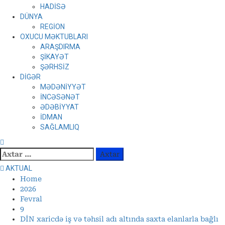
HADİSƏ
DÜNYA
REGİON
OXUCU MƏKTUBLARI
ARAŞDIRMA
ŞİKAYƏT
ŞƏRHSİZ
DİGƏR
MƏDƏNİYYƏT
İNCƏSƏNƏT
ƏDƏBİYYAT
İDMAN
SAĞLAMLIQ
Axtarış:
AKTUAL
Home
2026
Fevral
9
DİN xaricdə iş və təhsil adı altında saxta elanlarla bağlı