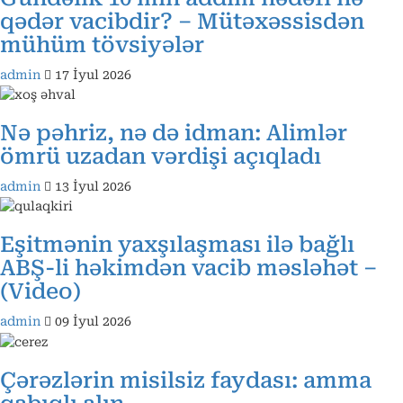
qədər vacibdir? – Mütəxəssisdən
mühüm tövsiyələr
admin
17 İyul 2026
Nə pəhriz, nə də idman: Alimlər
ömrü uzadan vərdişi açıqladı
admin
13 İyul 2026
Eşitmənin yaxşılaşması ilə bağlı
ABŞ-li həkimdən vacib məsləhət –
(Video)
admin
09 İyul 2026
Çərəzlərin misilsiz faydası: amma