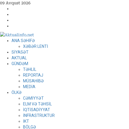
Skip
09 Avqust 2026
to
Facebook
content
Instagram
Youtube
X
Primary
ANA SƏHİFƏ
Menu
XƏBƏR LENTİ
SİYASƏT
AKTUAL
GÜNDƏM
TƏHLİL
REPORTAJ
MÜSAHİBƏ
MEDİA
ÖLKƏ
CƏMİYYƏT
ELM VƏ TƏHSİL
İQTİSADİYYAT
İNFRASTRUKTUR
İKT
BÖLGƏ