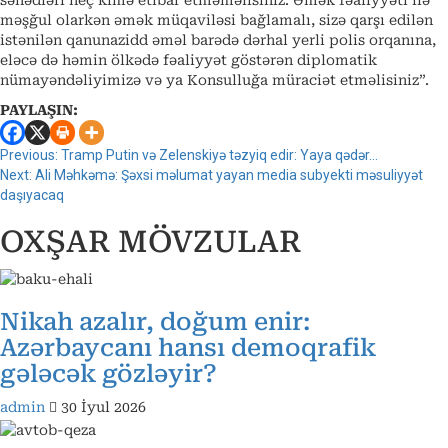
məşğul olarkən əmək müqaviləsi bağlamalı, sizə qarşı edilən
istənilən qanunazidd əməl barədə dərhal yerli polis orqanına,
eləcə də həmin ölkədə fəaliyyət göstərən diplomatik
nümayəndəliyimizə və ya Konsulluğa müraciət etməlisiniz”.
PAYLAŞIN:
Continue
Previous:
Tramp Putin və Zelenskiyə təzyiq edir: Yaya qədər…
Next:
Ali Məhkəmə: Şəxsi məlumat yayan media subyekti məsuliyyət
Reading
daşıyacaq
OXŞAR MÖVZULAR
Nikah azalır, doğum enir:
Azərbaycanı hansı demoqrafik
gələcək gözləyir?
admin
30 İyul 2026