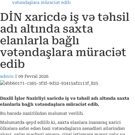
vətəndaşlara müraciət edib
DİN xaricdə iş və təhsil
adı altında saxta
elanlarla bağlı
vətəndaşlara müraciət
edib
admin
09 Fevral 2026
Daxili İşlər Nazirliyi xaricdə iş və təhsil adı altında saxta
elanlarla bağlı vətəndaşlara müraciət edib.
Bu barədə nazirlikdən məlumat verilib.
Məlumatda qeyd edilib ki, saxta elanlara inanaraq xarici
ölkələrə səfər edən bəzi vətəndaşların sənədləri əllərindən
alınır, onlar məcburi əməyə, cinsi istismara məruz qalır və