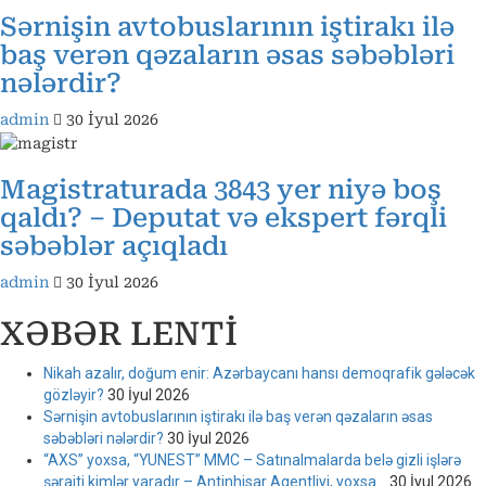
Sərnişin avtobuslarının iştirakı ilə
baş verən qəzaların əsas səbəbləri
nələrdir?
admin
30 İyul 2026
Magistraturada 3843 yer niyə boş
qaldı? – Deputat və ekspert fərqli
səbəblər açıqladı
admin
30 İyul 2026
XƏBƏR LENTİ
Nikah azalır, doğum enir: Azərbaycanı hansı demoqrafik gələcək
gözləyir?
30 İyul 2026
Sərnişin avtobuslarının iştirakı ilə baş verən qəzaların əsas
səbəbləri nələrdir?
30 İyul 2026
“AXS” yoxsa, “YUNEST” MMC – Satınalmalarda belə gizli işlərə
şəraiti kimlər yaradır – Antinhisar Agentliyi, yoxsa…
30 İyul 2026