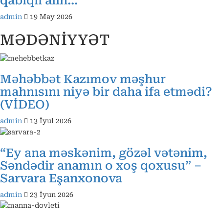
qabıqlı alın…
admin
19 May 2026
MƏDƏNİYYƏT
Məhəbbət Kazımov məşhur
mahnısını niyə bir daha ifa etmədi?
(VİDEO)
admin
13 İyul 2026
“Ey ana məskənim, gözəl vətənim,
Səndədir anamın o xoş qoxusu” –
Sarvara Eşanxonova
admin
23 İyun 2026