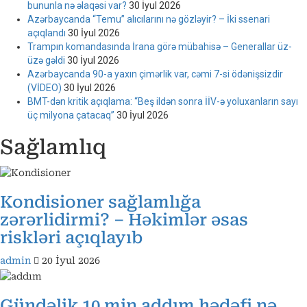
bununla nə əlaqəsi var?
30 İyul 2026
Azərbaycanda “Temu” alıcılarını nə gözləyir? – İki ssenari
açıqlandı
30 İyul 2026
Trampın komandasında İrana görə mübahisə – Generallar üz-
üzə gəldi
30 İyul 2026
Azərbaycanda 90-a yaxın çimərlik var, cəmi 7-si ödənişsizdir
(VİDEO)
30 İyul 2026
BMT-dən kritik açıqlama: “Beş ildən sonra İİV-ə yoluxanların sayı
üç milyona çatacaq”
30 İyul 2026
Sağlamlıq
Kondisioner sağlamlığa
zərərlidirmi? – Həkimlər əsas
riskləri açıqlayıb
admin
20 İyul 2026
Gündəlik 10 min addım hədəfi nə