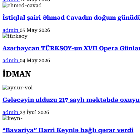
İstiqlal şairi Əhməd Cavadın doğum günüd
admin
05 May 2026
Azərbaycan TÜRKSOY-un XVII Opera Günləri
admin
04 May 2026
İDMAN
Gələcəyin ulduzu 217 saylı məktəbdə oxuyur
admin
23 İyul 2026
“Bavariya” Harri Keynlə bağlı qərar verdi