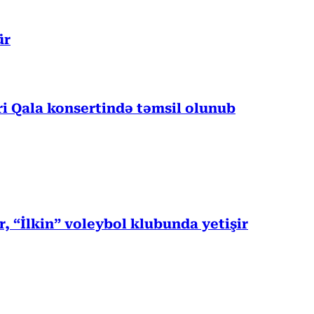
ür
 Qala konsertində təmsil olunub
, “İlkin” voleybol klubunda yetişir