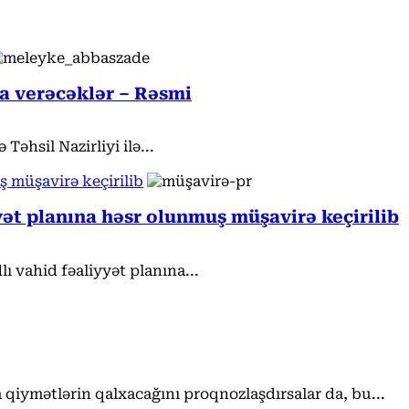
da verəcəklər – Rəsmi
əhsil Nazirliyi ilə...
ş müşavirə keçirilib
yyət planına həsr olunmuş müşavirə keçirilib
ı vahid fəaliyyət planına...
qiymətlərin qalxacağını proqnozlaşdırsalar da, bu...