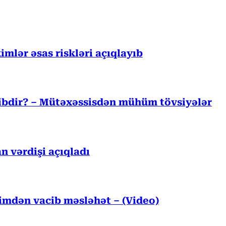
mlər əsas riskləri açıqlayıb
cibdir? – Mütəxəssisdən mühüm tövsiyələr
n vərdişi açıqladı
kimdən vacib məsləhət – (Video)