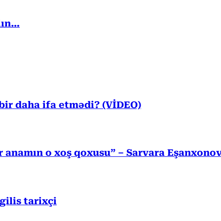
lın…
ir daha ifa etmədi? (VİDEO)
r anamın o xoş qoxusu” – Sarvara Eşanxono
lis tarixçi