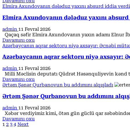
Read
Davamını oxu
formatda
yeni
more
Elmira Axundovanın dələduz yaxını absurd iddia verdi
verəcəklər
rəqəmsal
about
–
arxitekturası”
Evlərin
Elmira Axundovanın dələduz yaxını absurd 
Rəsmi
adlı
qiymətini
vahid
televiziyalar,
admin
11 Fevral 2026
fəaliyyət
saytlar
Qaçaq səfir Elmira Axundovanın yaxın adamı Elnur İb
planına
qaldırır
Read
Davamını oxu
həsr
more
Azərbaycanın aqrar sektoru niyə axsayır: Əcnəbi mütə
olunmuş
about
müşavirə
Elmira
Azərbaycanın aqrar sektoru niyə axsayır: 
keçirilib
Axundovanın
dələduz
admin
11 Fevral 2026
yaxını
Milli Məclisin deputatı Qüdrət Həsənquliyevin kənd təs
absurd
Read
Davamını oxu
iddia
more
Ərtəm Şənər Qurbanovun bu addımını alqışladı
verdi
about
–
Azərbaycanın
Ərtəm Şənər Qurbanovun bu addımını alqış
500
aqrar
manat
sektoru
admin
11 Fevral 2026
cərimələnməsi
niyə
Xəbər verdiyimiz kimi, ötən gün güclü qar səbəbində
tələb
axsayır:
Read
Davamını oxu
olundu
Əcnəbi
Posts
more
1
2
3
4
Next
mütəxəssis
about