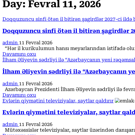
Day:
Fevral 11, 2026
Doqquzuncu sinfi ötən il bitirən şagirdlər 2027-ci ildə
Doqquzuncu sinfi ötən il bitirən şagirdlər 
admin
11 Fevral 2026
“Hər il kurikulumun hansı meyarlarından istifadə oluna
Read
Davamını oxu
more
İlham Əliyevin sədrliyi ilə “Azərbaycanın yeni rəqəmsal
about
Doqquzuncu
İlham Əliyevin sədrliyi ilə “Azərbaycanın y
sinfi
ötən
admin
11 Fevral 2026
il
Azərbaycan Prezidenti İlham Əliyevin sədrliyi ilə fevra
bitirən
Read
Davamını oxu
şagirdlər
more
Evlərin qiymətini televiziyalar, saytlar qaldırır
2027-
about
ci
İlham
Evlərin qiymətini televiziyalar, saytlar qald
ildə
Əliyevin
buraxılış
sədrliyi
admin
11 Fevral 2026
imtahanını
ilə
Mütəxəssislər televiziyalar, saytlar üzərindən danışar
yeni
“Azərbaycanın