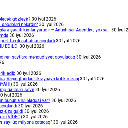
ələcək gözləyir?
30 İyul 2026
s səbəbləri nələrdir?
30 İyul 2026
rə şəraiti kimlər yaradır – Antinhisar Agentliyi, yoxsa…
30 İyul 
rumda
30 İyul 2026
ert fərqli səbəblər açıqladı
30 İyul 2026
MU EDİLDİ
30 İyul 2026
əşdirən saytlara məhdudiyyət qoyulacaq
30 İyul 2026
026
rik edib
30 İyul 2026
bə, Vaşinqtondan Ukraynaya kritik mesaj
30 İyul 2026
İYAHI)
30 İyul 2026
p qalibləri sevir
30 İyul 2026
0 İyul 2026
ın bununla nə əlaqəsi var?
30 İyul 2026
açıqlandı
30 İyul 2026
üz-üzə gəldi
30 İyul 2026
dir (VİDEO)
30 İyul 2026
ın sayı üç milyona çatacaq”
30 İyul 2026