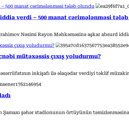
 – 500 manat cərimələnməsi tələb olundu
iddia verdi – 500 manat cərimələnməsi tələb
rahimov Nəsimi Rayon Məhkəməsinə aşkar absurd iddia 
xəssis çıxış yoludurmu?
Əcnəbi mütəxəssis çıxış yoludurmu?
ərrüfatının inkişafı ilə əlaqədar verdiyi təklif müzakir
ladı
n Şamaxı şəhər stadionunun örtüyünün təmizlənməsinə 