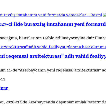
 buraxılış imtahanını yeni formatda verəcəklər – Rəsmi
2027-ci ildə buraxılış imtahanını yeni format
cağına, hansılarının tətbiq edilməyəcəyinə dair Elm və T
 arxitekturası” adlı vahid fəaliyyət planına həsr olunmu
eni rəqəmsal arxitekturası” adlı vahid fəali
lın 11-də “Azərbaycanın yeni rəqəmsal arxitekturası” adl
ırır
aq, 2026-cı ildə Azərbaycanda daşınmaz əmlak bazarında 