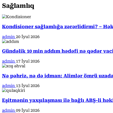
Sağlamlıq
Kondisioner sağlamlığa zərərlidirmi? – Həki
admin
20 İyul 2026
Gündəlik 10 min addım hədəfi nə qədər va
admin
17 İyul 2026
Nə pəhriz, nə də idman: Alimlər ömrü uzada
admin
13 İyul 2026
Eşitmənin yaxşılaşması ilə bağlı ABŞ-li hə
admin
09 İyul 2026