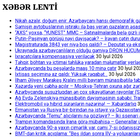
pagination
çıxış
Ərtəm
XƏBƏR LENTİ
yoludurmu?
Şənər
Qurbanovun
Nikah azalır, doğum enir: Azərbaycanı hansı demoqrafik g
bu
Sərnişin avtobuslarının iştirakı ilə baş verən qəzaların əsa
addımını
“AXS” yoxsa, “YUNEST” MMC – Satınalmalarda belə gizli işlə
alqışladı
Putin-Paşinyan görüşü nəyi dəyişəcək? – İrəvan çətin du
Magistraturada 3843 yer niyə boş qaldı? – Deputat və eksp
Ukraynada azərbaycanlıların olduğu gəmiyə DRON HÜCU
İxracatçılara kompensasiya veriləcək
30 İyul 2026
Təhqir, böhtan və ictimai təhlükə yaradan məlumatlar yerl
Azərbaycanda bu peşələrdə maaş 10 minə çatır
30 İyul 2
İxtisas seçiminə az qaldı: Yüksək rəqabət…
30 İyul 2026
İlham Əliyev Mərakeş Kralını milli bayram münasibətilə təb
Xəzərdə yeni cəbhə açılır – Moskva-Tehran oxuna ağır zər
Azərbycanda susuzluqdan ən çox şikayətlənən rayonlar (S
Ağ Evdə Zelenskiyə münasibətin dəyişməsinin səbəbi: Tram
Elektromobil və hibrid sürənlərin nəzərinə! — Xəbərdarlıq
3
Ermənistan və Rusiya bir-birindən nə istəyir və Qazaxıstan
Azərbaycanda “Temu” alıcılarını nə gözləyir? – İki ssenari 
Trampın komandasında İrana görə mübahisə – Generallar 
Azərbaycanda 90-a yaxın çimərlik var, cəmi 7-si ödənişsiz
BMT-dən kritik açıqlama: “Beş ildən sonra İİV-ə yoluxanlar