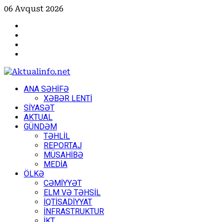
Skip
06 Avqust 2026
to
Facebook
content
Instagram
Youtube
X
Primary
ANA SƏHİFƏ
Menu
XƏBƏR LENTİ
SİYASƏT
AKTUAL
GÜNDƏM
TƏHLİL
REPORTAJ
MÜSAHİBƏ
MEDİA
ÖLKƏ
CƏMİYYƏT
ELM VƏ TƏHSİL
İQTİSADİYYAT
İNFRASTRUKTUR
İKT