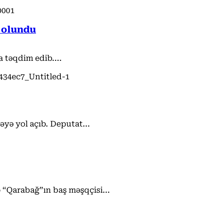
 olundu
təqdim edib....
əyə yol açıb. Deputat...
“Qarabağ”ın baş məşqçisi...