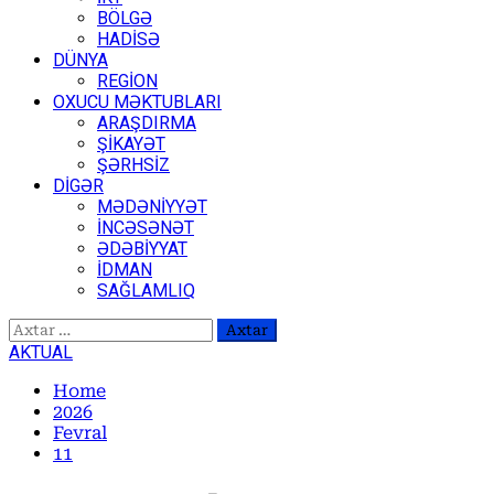
BÖLGƏ
HADİSƏ
DÜNYA
REGİON
OXUCU MƏKTUBLARI
ARAŞDIRMA
ŞİKAYƏT
ŞƏRHSİZ
DİGƏR
MƏDƏNİYYƏT
İNCƏSƏNƏT
ƏDƏBİYYAT
İDMAN
SAĞLAMLIQ
Axtarış:
AKTUAL
Home
2026
Fevral
11