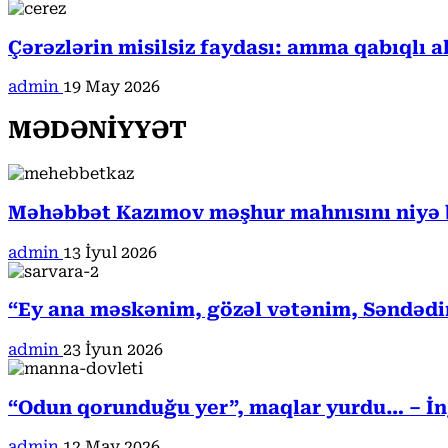
Çərəzlərin misilsiz faydası: amma qabıqlı a
admin
19 May 2026
MƏDƏNİYYƏT
Məhəbbət Kazımov məşhur mahnısını niyə b
admin
13 İyul 2026
“Ey ana məskənim, gözəl vətənim, Səndədi
admin
23 İyun 2026
“Odun qorunduğu yer”, maqlar yurdu… – İngi
admin
12 May 2026