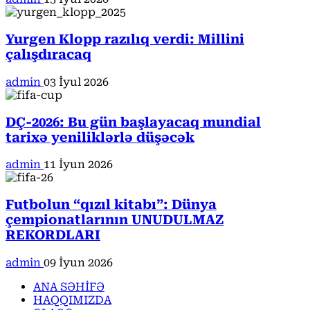
Yurgen Klopp razılıq verdi: Millini
çalışdıracaq
admin
03 İyul 2026
DÇ-2026: Bu gün başlayacaq mundial
tarixə yeniliklərlə düşəcək
admin
11 İyun 2026
Futbolun “qızıl kitabı”: Dünya
çempionatlarının UNUDULMAZ
REKORDLARI
admin
09 İyun 2026
ANA SƏHİFƏ
HAQQIMIZDA