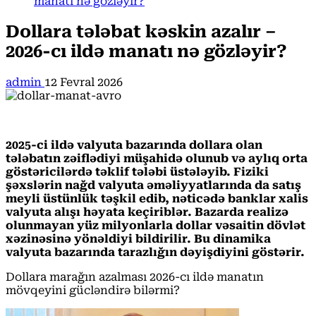
manatı nə gözləyir?
Dollara tələbat kəskin azalır –
2026-cı ildə manatı nə gözləyir?
admin
12 Fevral 2026
2025-ci ildə valyuta bazarında dollara olan
tələbatın zəiflədiyi müşahidə olunub və aylıq orta
göstəricilərdə təklif tələbi üstələyib. Fiziki
şəxslərin nağd valyuta əməliyyatlarında da satış
meyli üstünlük təşkil edib, nəticədə banklar xalis
valyuta alışı həyata keçiriblər. Bazarda realizə
olunmayan yüz milyonlarla dollar vəsaitin dövlət
xəzinəsinə yönəldiyi bildirilir. Bu dinamika
valyuta bazarında tarazlığın dəyişdiyini göstərir.
Dollara marağın azalması 2026-cı ildə manatın
mövqeyini gücləndirə bilərmi?