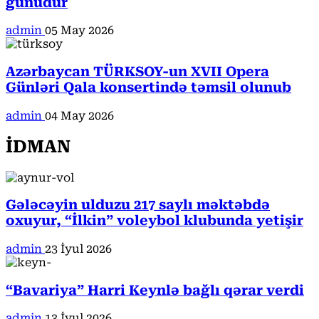
günüdür
admin
05 May 2026
Azərbaycan TÜRKSOY-un XVII Opera
Günləri Qala konsertində təmsil olunub
admin
04 May 2026
İDMAN
Gələcəyin ulduzu 217 saylı məktəbdə
oxuyur, “İlkin” voleybol klubunda yetişir
admin
23 İyul 2026
“Bavariya” Harri Keynlə bağlı qərar verdi
admin
13 İyul 2026