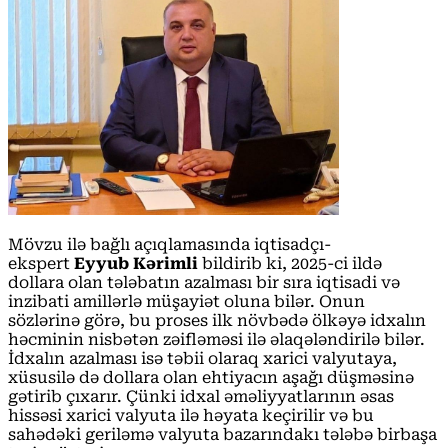
Mövzu ilə bağlı açıqlamasında iqtisadçı-
ekspert
Eyyub Kərimli
bildirib ki, 2025-ci ildə
dollara olan tələbatın azalması bir sıra iqtisadi və
inzibati amillərlə müşayiət oluna bilər. Onun
sözlərinə görə, bu proses ilk növbədə ölkəyə idxalın
həcminin nisbətən zəifləməsi ilə əlaqələndirilə bilər.
İdxalın azalması isə təbii olaraq xarici valyutaya,
xüsusilə də dollara olan ehtiyacın aşağı düşməsinə
gətirib çıxarır. Çünki idxal əməliyyatlarının əsas
hissəsi xarici valyuta ilə həyata keçirilir və bu
sahədəki geriləmə valyuta bazarındakı tələbə birbaşa