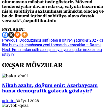
olunmasına müsbət təsir göstərir. Mövcud
tendensiyalar davam edərsə, valyuta bazarında
nisbi sabitliyin saxlanılması mümkün olacaq və
bu da ümumi iqtisadi sabitliyə əlavə dəstək
verəcək”./azpolitika.info
PAYLAŞIN:
Continue
Previous:
Doqquzuncu sinfi ötən il bitirən şagirdlər 2027-ci
ildə buraxılış imtahanını yeni formatda verəcəklər – Rəsmi
Reading
Next:
Ermənistan sülh sazişini niyə iyuna qədər imzalamaq
istəyir?
OXŞAR MÖVZULAR
Nikah azalır, doğum enir: Azərbaycanı
hansı demoqrafik gələcək gözləyir?
admin
30 İyul 2026