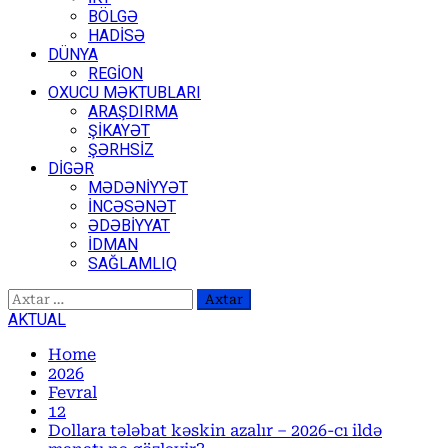
BÖLGƏ
HADİSƏ
DÜNYA
REGİON
OXUCU MƏKTUBLARI
ARAŞDIRMA
ŞİKAYƏT
ŞƏRHSİZ
DİGƏR
MƏDƏNİYYƏT
İNCƏSƏNƏT
ƏDƏBİYYAT
İDMAN
SAĞLAMLIQ
Axtarış:
AKTUAL
Home
2026
Fevral
12
Dollara tələbat kəskin azalır – 2026-cı ildə