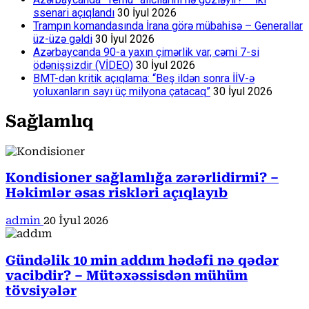
ssenari açıqlandı
30 İyul 2026
Trampın komandasında İrana görə mübahisə – Generallar
üz-üzə gəldi
30 İyul 2026
Azərbaycanda 90-a yaxın çimərlik var, cəmi 7-si
ödənişsizdir (VİDEO)
30 İyul 2026
BMT-dən kritik açıqlama: “Beş ildən sonra İİV-ə
yoluxanların sayı üç milyona çatacaq”
30 İyul 2026
Sağlamlıq
Kondisioner sağlamlığa zərərlidirmi? –
Həkimlər əsas riskləri açıqlayıb
admin
20 İyul 2026
Gündəlik 10 min addım hədəfi nə qədər
vacibdir? – Mütəxəssisdən mühüm
tövsiyələr