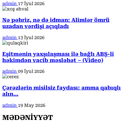
admin
17 İyul 2026
Nə pəhriz, nə də idman: Alimlər ömrü
uzadan vərdişi açıqladı
admin
13 İyul 2026
Eşitmənin yaxşılaşması ilə bağlı ABŞ-li
həkimdən vacib məsləhət – (Video)
admin
09 İyul 2026
Çərəzlərin misilsiz faydası: amma qabıqlı
alın…
admin
19 May 2026
MƏDƏNİYYƏT