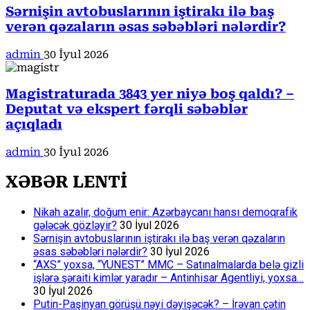
Sərnişin avtobuslarının iştirakı ilə baş
verən qəzaların əsas səbəbləri nələrdir?
admin
30 İyul 2026
Magistraturada 3843 yer niyə boş qaldı? –
Deputat və ekspert fərqli səbəblər
açıqladı
admin
30 İyul 2026
XƏBƏR LENTİ
Nikah azalır, doğum enir: Azərbaycanı hansı demoqrafik
gələcək gözləyir?
30 İyul 2026
Sərnişin avtobuslarının iştirakı ilə baş verən qəzaların
əsas səbəbləri nələrdir?
30 İyul 2026
“AXS” yoxsa, “YUNEST” MMC – Satınalmalarda belə gizli
işlərə şəraiti kimlər yaradır – Antinhisar Agentliyi, yoxsa…
30 İyul 2026
Putin-Paşinyan görüşü nəyi dəyişəcək? – İrəvan çətin