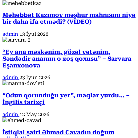
Məhəbbət Kazımov məşhur mahnısını niyə
bir daha ifa etmədi? (VİDEO)
admin
13 İyul 2026
“Ey ana məskənim, gözəl vətənim,
Səndədir anamın o xoş qoxusu” – Sarvara
Eşanxonova
admin
23 İyun 2026
“Odun qorunduğu yer”, maqlar yurdu… –
İngilis tarixçi
admin
12 May 2026
İstiqlal şairi Əhməd Cavadın doğum