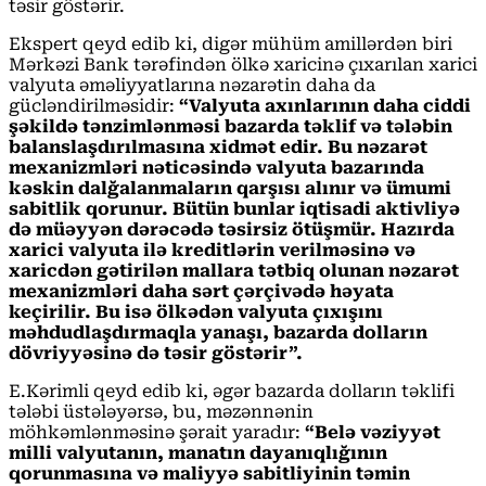
təsir göstərir.
Ekspert qeyd edib ki, digər mühüm amillərdən biri
Mərkəzi Bank tərəfindən ölkə xaricinə çıxarılan xarici
valyuta əməliyyatlarına nəzarətin daha da
gücləndirilməsidir:
“Valyuta axınlarının daha ciddi
şəkildə tənzimlənməsi bazarda təklif və tələbin
balanslaşdırılmasına xidmət edir. Bu nəzarət
mexanizmləri nəticəsində valyuta bazarında
kəskin dalğalanmaların qarşısı alınır və ümumi
sabitlik qorunur. Bütün bunlar iqtisadi aktivliyə
də müəyyən dərəcədə təsirsiz ötüşmür. Hazırda
xarici valyuta ilə kreditlərin verilməsinə və
xaricdən gətirilən mallara tətbiq olunan nəzarət
mexanizmləri daha sərt çərçivədə həyata
keçirilir. Bu isə ölkədən valyuta çıxışını
məhdudlaşdırmaqla yanaşı, bazarda dolların
dövriyyəsinə də təsir göstərir”.
E.Kərimli qeyd edib ki, əgər bazarda dolların təklifi
tələbi üstələyərsə, bu, məzənnənin
möhkəmlənməsinə şərait yaradır:
“Belə vəziyyət
milli valyutanın, manatın dayanıqlığının
qorunmasına və maliyyə sabitliyinin təmin