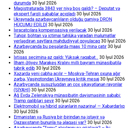
durumda
30 İyul 2026
Magistraturada 3843 yer niyə boş qaldı? – Deputat və
ekspert fərqli səbəblər açıqladı
30 İyul 2026
Ukraynada azərbaycanlıların olduğu gəmiyə DRON
HÜCUMU EDİLDİ
30 İyul 2026
İxracatçılara kompensasiya veriləcək
30 İyul 2026
Təhqir, böhtan və ictimai təhlükə yaradan məlumatlar
yerləşdirən saytlara məhdudiyyət qoyulacaq
30 İyul 2026
Azərbaycanda bu peşələrdə maaş 10 minə çatır
30 İyul
2026
İxtisas seçiminə az qaldı: Yüksək rəqabət…
30 İyul 2026
İlham Əliyev Mərakeş Kralını milli bayram münasibətilə
təbrik edib
30 İyul 2026
Xəzərdə yeni cəbhə açılır – Moskva-Tehran oxuna ağır
zərbə, Vaşinqtondan Ukraynaya kritik mesaj
30 İyul 2026
Azərbycanda susuzluqdan ən çox şikayətlənən rayonlar
(SİYAHI)
30 İyul 2026
Ağ Evdə Zelenskiyə münasibətin dəyişməsinin səbəbi:
Tramp qalibləri sevir
30 İyul 2026
Elektromobil və hibrid sürənlərin nəzərinə! — Xəbərdarlıq
30 İyul 2026
Ermənistan və Rusiya bir-birindən nə istəyir və
Qazaxıstanın bununla nə əlaqəsi var?
30 İyul 2026
Azərbaycanda “Temu” alıcılarını nə gözləyir? – İki