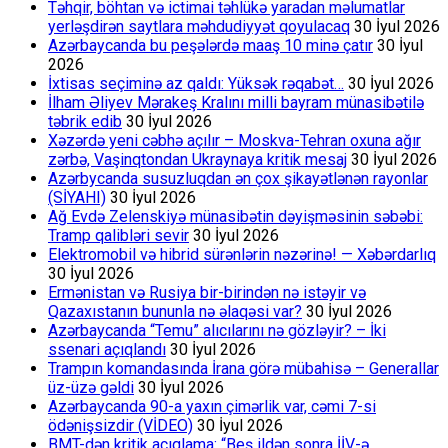
Təhqir, böhtan və ictimai təhlükə yaradan məlumatlar
yerləşdirən saytlara məhdudiyyət qoyulacaq
30 İyul 2026
Azərbaycanda bu peşələrdə maaş 10 minə çatır
30 İyul
2026
İxtisas seçiminə az qaldı: Yüksək rəqabət…
30 İyul 2026
İlham Əliyev Mərakeş Kralını milli bayram münasibətilə
təbrik edib
30 İyul 2026
Xəzərdə yeni cəbhə açılır – Moskva-Tehran oxuna ağır
zərbə, Vaşinqtondan Ukraynaya kritik mesaj
30 İyul 2026
Azərbycanda susuzluqdan ən çox şikayətlənən rayonlar
(SİYAHI)
30 İyul 2026
Ağ Evdə Zelenskiyə münasibətin dəyişməsinin səbəbi:
Tramp qalibləri sevir
30 İyul 2026
Elektromobil və hibrid sürənlərin nəzərinə! — Xəbərdarlıq
30 İyul 2026
Ermənistan və Rusiya bir-birindən nə istəyir və
Qazaxıstanın bununla nə əlaqəsi var?
30 İyul 2026
Azərbaycanda “Temu” alıcılarını nə gözləyir? – İki
ssenari açıqlandı
30 İyul 2026
Trampın komandasında İrana görə mübahisə – Generallar
üz-üzə gəldi
30 İyul 2026
Azərbaycanda 90-a yaxın çimərlik var, cəmi 7-si
ödənişsizdir (VİDEO)
30 İyul 2026
BMT-dən kritik açıqlama: “Beş ildən sonra İİV-ə