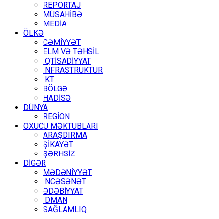
REPORTAJ
MÜSAHİBƏ
MEDİA
ÖLKƏ
CƏMİYYƏT
ELM VƏ TƏHSİL
İQTİSADİYYAT
İNFRASTRUKTUR
İKT
BÖLGƏ
HADİSƏ
DÜNYA
REGİON
OXUCU MƏKTUBLARI
ARAŞDIRMA
ŞİKAYƏT
ŞƏRHSİZ
DİGƏR
MƏDƏNİYYƏT
İNCƏSƏNƏT
ƏDƏBİYYAT
İDMAN
SAĞLAMLIQ