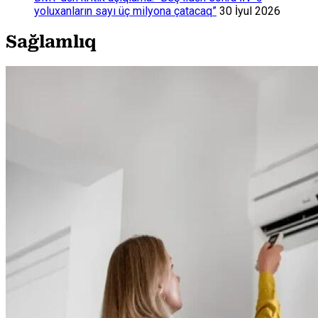
yoluxanların sayı üç milyona çatacaq”
30 İyul 2026
Sağlamlıq