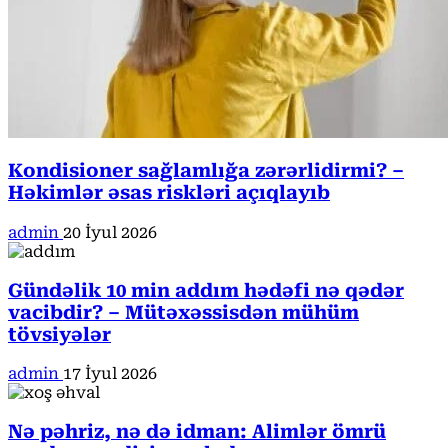
Kondisioner sağlamlığa zərərlidirmi? –
Həkimlər əsas riskləri açıqlayıb
admin
20 İyul 2026
Gündəlik 10 min addım hədəfi nə qədər
vacibdir? – Mütəxəssisdən mühüm
tövsiyələr
admin
17 İyul 2026
Nə pəhriz, nə də idman: Alimlər ömrü