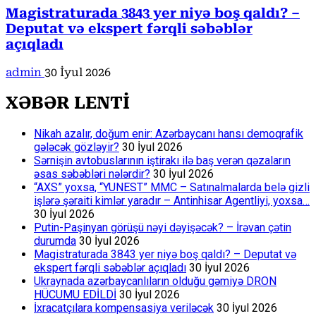
Magistraturada 3843 yer niyə boş qaldı? –
Deputat və ekspert fərqli səbəblər
açıqladı
admin
30 İyul 2026
XƏBƏR LENTİ
Nikah azalır, doğum enir: Azərbaycanı hansı demoqrafik
gələcək gözləyir?
30 İyul 2026
Sərnişin avtobuslarının iştirakı ilə baş verən qəzaların
əsas səbəbləri nələrdir?
30 İyul 2026
“AXS” yoxsa, “YUNEST” MMC – Satınalmalarda belə gizli
işlərə şəraiti kimlər yaradır – Antinhisar Agentliyi, yoxsa…
30 İyul 2026
Putin-Paşinyan görüşü nəyi dəyişəcək? – İrəvan çətin
durumda
30 İyul 2026
Magistraturada 3843 yer niyə boş qaldı? – Deputat və
ekspert fərqli səbəblər açıqladı
30 İyul 2026
Ukraynada azərbaycanlıların olduğu gəmiyə DRON
HÜCUMU EDİLDİ
30 İyul 2026
İxracatçılara kompensasiya veriləcək
30 İyul 2026