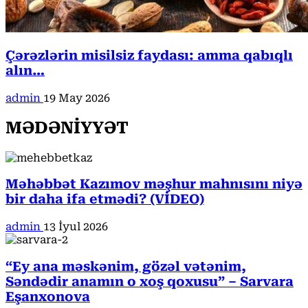
Çərəzlərin misilsiz faydası: amma qabıqlı
alın…
admin
19 May 2026
MƏDƏNİYYƏT
Məhəbbət Kazımov məşhur mahnısını niyə
bir daha ifa etmədi? (VİDEO)
admin
13 İyul 2026
“Ey ana məskənim, gözəl vətənim,
Səndədir anamın o xoş qoxusu” – Sarvara
Eşanxonova