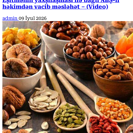
Eşitmənin yaxşılaşması ilə bağlı ABŞ-li
həkimdən vacib məsləhət – (Video)
admin
09 İyul 2026