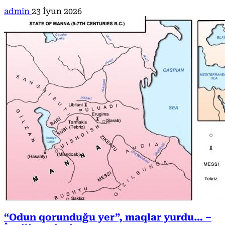
admin
23 İyun 2026
“Odun qorunduğu yer”, maqlar yurdu… –