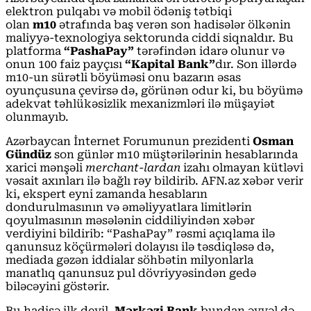
elektron pulqabı və mobil ödəniş tətbiqi
olan
m10
ətrafında baş verən son hadisələr ölkənin
maliyyə-texnologiya sektorunda ciddi siqnaldır. Bu
platforma
“PashaPay”
tərəfindən idarə olunur və
onun 100 faiz payçısı
“Kapital Bank”
dır. Son illərdə
m10-un sürətli böyüməsi onu bazarın əsas
oyunçusuna çevirsə də, görünən odur ki, bu böyümə
adekvat təhlükəsizlik mexanizmləri ilə müşayiət
olunmayıb.
Azərbaycan İnternet Forumunun prezidenti
Osman
Gündüz
son günlər m10 müştərilərinin hesablarında
xarici mənşəli
merchant-lardan
izahı olmayan kütləvi
vəsait axınları ilə bağlı rəy bildirib. AFN.az xəbər verir
ki, ekspert eyni zamanda hesabların
dondurulmasının və əməliyyatlara limitlərin
qoyulmasının məsələnin ciddiliyindən xəbər
verdiyini bildirib: “PashaPay” rəsmi açıqlama ilə
qanunsuz köçürmələri dolayısı ilə təsdiqləsə də,
mediada gəzən iddialar söhbətin milyonlarla
manatlıq qanunsuz pul dövriyyəsindən gedə
biləcəyini göstərir.
Bu hadisə ilk deyil.
Mərkəzi Bank
bundan əvvəl də