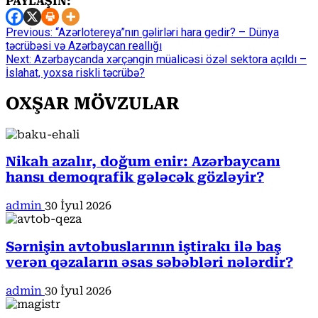
PAYLAŞIN:
Continue
Previous:
“Azərlotereya”nın gəlirləri hara gedir? – Dünya
təcrübəsi və Azərbaycan reallığı
Reading
Next:
Azərbaycanda xərçəngin müalicəsi özəl sektora açıldı –
İslahat, yoxsa riskli təcrübə?
OXŞAR MÖVZULAR
Nikah azalır, doğum enir: Azərbaycanı
hansı demoqrafik gələcək gözləyir?
admin
30 İyul 2026
Sərnişin avtobuslarının iştirakı ilə baş
verən qəzaların əsas səbəbləri nələrdir?
admin
30 İyul 2026