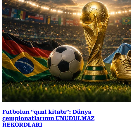
Futbolun “qızıl kitabı”: Dünya
çempionatlarının UNUDULMAZ
REKORDLARI