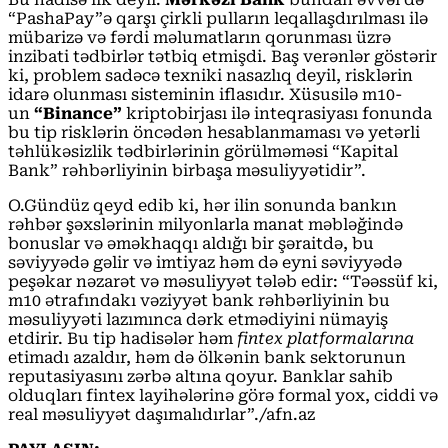
“PashaPay”ə qarşı çirkli pulların leqallaşdırılması ilə
mübarizə və fərdi məlumatların qorunması üzrə
inzibati tədbirlər tətbiq etmişdi. Baş verənlər göstərir
ki, problem sadəcə texniki nasazlıq deyil, risklərin
idarə olunması sisteminin iflasıdır. Xüsusilə m10-
un
“Binance”
kriptobirjası ilə inteqrasiyası fonunda
bu tip risklərin öncədən hesablanmaması və yetərli
təhlükəsizlik tədbirlərinin görülməməsi “Kapital
Bank” rəhbərliyinin birbaşa məsuliyyətidir”.
O.Gündüz qeyd edib ki, hər ilin sonunda bankın
rəhbər şəxslərinin milyonlarla manat məbləğində
bonuslar və əməkhaqqı aldığı bir şəraitdə, bu
səviyyədə gəlir və imtiyaz həm də eyni səviyyədə
peşəkar nəzarət və məsuliyyət tələb edir: “Təəssüf ki,
m10 ətrafındakı vəziyyət bank rəhbərliyinin bu
məsuliyyəti lazımınca dərk etmədiyini nümayiş
etdirir. Bu tip hadisələr həm
fintex platformalarına
etimadı azaldır, həm də ölkənin bank sektorunun
reputasiyasını zərbə altına qoyur. Banklar sahib
olduqları fintex layihələrinə görə formal yox, ciddi və
real məsuliyyət daşımalıdırlar”./afn.az