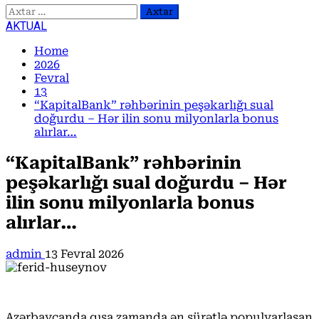
Axtarış:
AKTUAL
Home
2026
Fevral
13
“KapitalBank” rəhbərinin peşəkarlığı sual
doğurdu – Hər ilin sonu milyonlarla bonus
alırlar…
“KapitalBank” rəhbərinin
peşəkarlığı sual doğurdu – Hər
ilin sonu milyonlarla bonus
alırlar…
admin
13 Fevral 2026
Azərbaycanda qısa zamanda ən sürətlə populyarlaşan