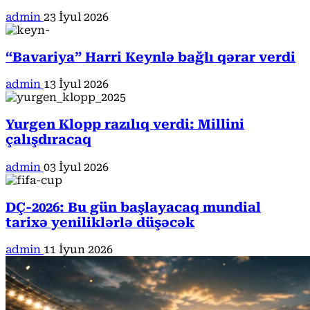
admin
23 İyul 2026
“Bavariya” Harri Keynlə bağlı qərar verdi
admin
13 İyul 2026
Yurgen Klopp razılıq verdi: Millini
çalışdıracaq
admin
03 İyul 2026
DÇ-2026: Bu gün başlayacaq mundial
tarixə yeniliklərlə düşəcək
admin
11 İyun 2026